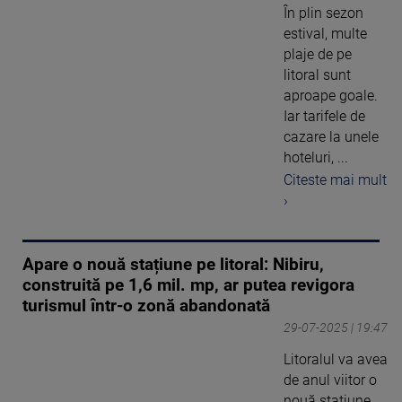
În plin sezon
estival, multe
plaje de pe
litoral sunt
aproape goale.
Iar tarifele de
cazare la unele
hoteluri, ...
Citeste mai mult
›
Apare o nouă stațiune pe litoral: Nibiru,
construită pe 1,6 mil. mp, ar putea revigora
turismul într-o zonă abandonată
29-07-2025 | 19:47
Litoralul va avea
de anul viitor o
nouă stațiune.