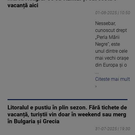
vacanță aici
01-08-2025 | 10:50
Nessebar,
cunoscut drept
„Perla Mării
Negre”, este
unul dintre cele
mai vechi orașe
din Europa și o
...
Citeste mai mult
›
Litoralul e pustiu în plin sezon. Fără tichete de
vacanță, turiștii vin doar în weekend sau merg
în Bulgaria și Grecia
31-07-2025 | 19:30