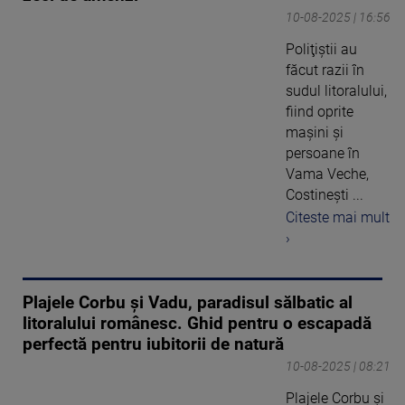
10-08-2025 | 16:56
Poliţiştii au
făcut razii în
sudul litoralului,
fiind oprite
maşini şi
persoane în
Vama Veche,
Costineşti ...
Citeste mai mult
›
Plajele Corbu și Vadu, paradisul sălbatic al
litoralului românesc. Ghid pentru o escapadă
perfectă pentru iubitorii de natură
10-08-2025 | 08:21
Plajele Corbu și