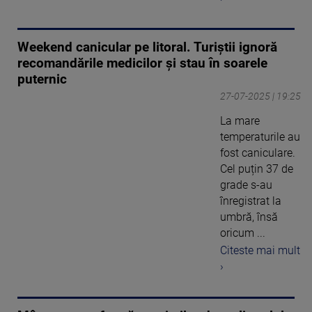
Weekend canicular pe litoral. Turiștii ignoră
recomandările medicilor și stau în soarele
puternic
27-07-2025 | 19:25
La mare
temperaturile au
fost caniculare.
Cel puțin 37 de
grade s-au
înregistrat la
umbră, însă
oricum ...
Citeste mai mult
›