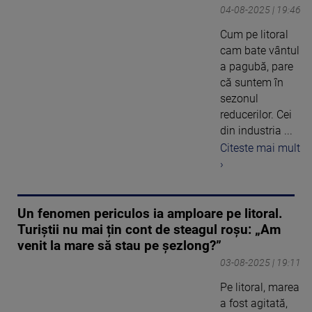
04-08-2025 | 19:46
Cum pe litoral
cam bate vântul
a pagubă, pare
că suntem în
sezonul
reducerilor. Cei
din industria ...
Citeste mai mult
›
Un fenomen periculos ia amploare pe litoral.
Turiștii nu mai țin cont de steagul roșu: „Am
venit la mare să stau pe șezlong?”
03-08-2025 | 19:11
Pe litoral, marea
a fost agitată,