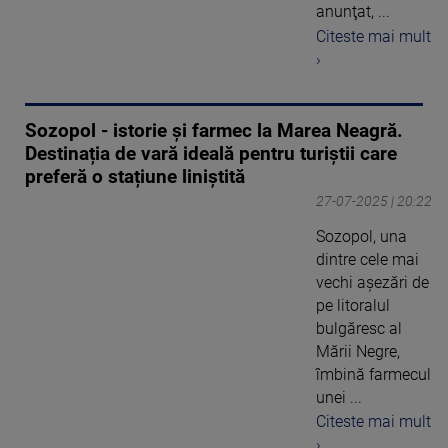
anunţat, ...
Citeste mai mult
›
Sozopol - istorie și farmec la Marea Neagră.
Destinația de vară ideală pentru turiștii care
preferă o stațiune liniștită
27-07-2025 | 20:22
Sozopol, una
dintre cele mai
vechi așezări de
pe litoralul
bulgăresc al
Mării Negre,
îmbină farmecul
unei ...
Citeste mai mult
›