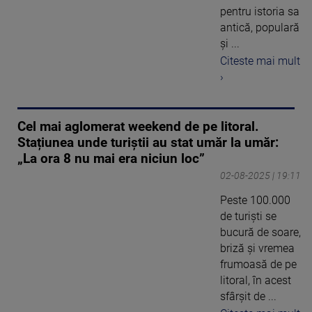
pentru istoria sa
antică, populară
și ...
Citeste mai mult
›
Cel mai aglomerat weekend de pe litoral.
Stațiunea unde turiștii au stat umăr la umăr:
„La ora 8 nu mai era niciun loc”
02-08-2025 | 19:11
Peste 100.000
de turiști se
bucură de soare,
briză și vremea
frumoasă de pe
litoral, în acest
sfârșit de ...