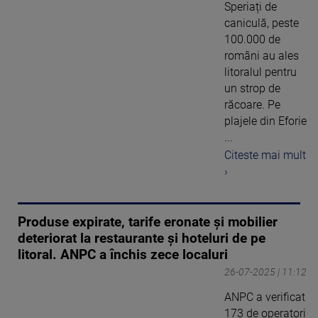
Speriați de
caniculă, peste
100.000 de
români au ales
litoralul pentru
un strop de
răcoare. Pe
plajele din Eforie
...
Citeste mai mult
›
Produse expirate, tarife eronate și mobilier
deteriorat la restaurante și hoteluri de pe
litoral. ANPC a închis zece localuri
26-07-2025 | 11:12
ANPC a verificat
173 de operatori