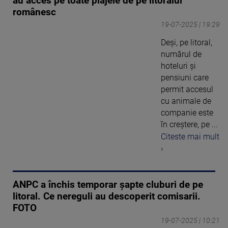
au acces pe toate plajele de pe litoralul
românesc
19-07-2025 | 19:29
Deși, pe litoral,
numărul de
hoteluri și
pensiuni care
permit accesul
cu animale de
companie este
în creștere, pe ...
Citeste mai mult
›
ANPC a închis temporar şapte cluburi de pe
litoral. Ce nereguli au descoperit comisarii.
FOTO
19-07-2025 | 10:21