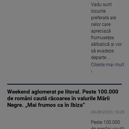
Vadu sunt
locurile
preferate ale
celor care
apreciază
frumusețea
sălbatică și vor
să evadeze
departe ...
Citeste mai mult
›
Weekend aglomerat pe litoral. Peste 100.000
de români caută răcoarea în valurile Mării
Negre. „Mai frumos ca în Ibiza”
09-08-2025 | 19:29
Peste 100.000
de români caută