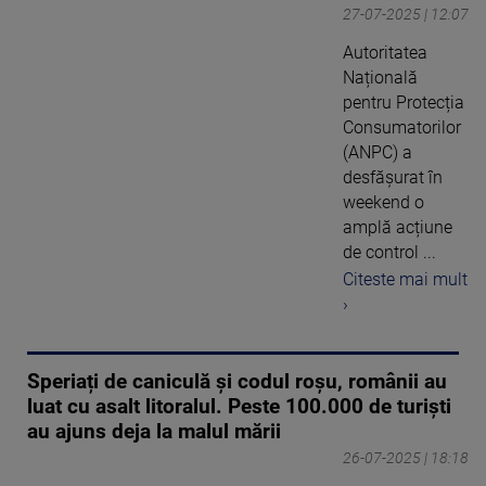
27-07-2025 | 12:07
Autoritatea
Națională
pentru Protecția
Consumatorilor
(ANPC) a
desfășurat în
weekend o
amplă acțiune
de control ...
Citeste mai mult
›
Speriați de caniculă și codul roșu, românii au
luat cu asalt litoralul. Peste 100.000 de turiști
au ajuns deja la malul mării
26-07-2025 | 18:18