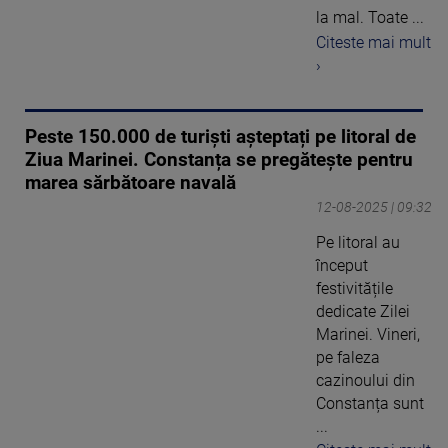
la mal. Toate ...
Citeste mai mult
›
Peste 150.000 de turiști așteptați pe litoral de
Ziua Marinei. Constanța se pregătește pentru
marea sărbătoare navală
12-08-2025 | 09:32
Pe litoral au
început
festivitățile
dedicate Zilei
Marinei. Vineri,
pe faleza
cazinoului din
Constanța sunt
...