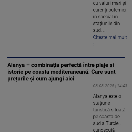
cu valuri mari și
curenți puternici,
în special în
stațiunile din
sud. ...
Citeste mai mult
›
Alanya – combinația perfectă între plaje și
istorie pe coasta mediteraneană. Care sunt
prețurile și cum ajungi aici
03-08-2025 | 14:43
Alanya este o
stațiune
turistică situată
pe coasta de
sud a Turciei,
cunoscută