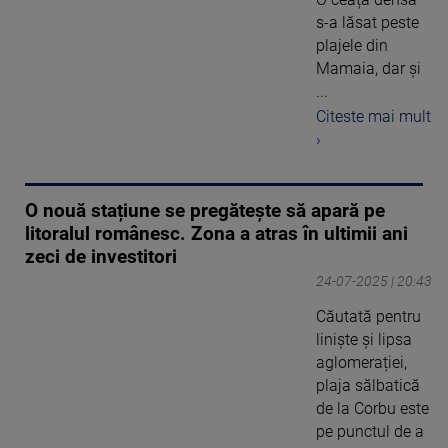
s-a lăsat peste
plajele din
Mamaia, dar și
...
Citeste mai mult
›
O nouă stațiune se pregătește să apară pe
litoralul românesc. Zona a atras în ultimii ani
zeci de investitori
24-07-2025 | 20:43
Căutată pentru
liniște și lipsa
aglomerației,
plaja sălbatică
de la Corbu este
pe punctul de a