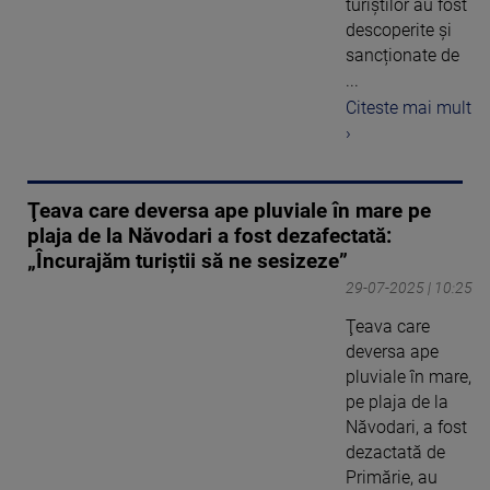
turiștilor au fost
descoperite și
sancționate de
...
Citeste mai mult
›
Ţeava care deversa ape pluviale în mare pe
plaja de la Năvodari a fost dezafectată:
„Încurajăm turiştii să ne sesizeze”
29-07-2025 | 10:25
Ţeava care
deversa ape
pluviale în mare,
pe plaja de la
Năvodari, a fost
dezactată de
Primărie, au