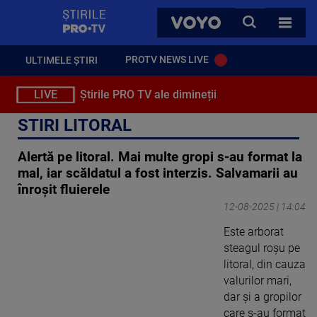
StirilePROTV
CAUTA
VOYO
TOATE 
PROTV NEWS LIVE
ULTIMELE ȘTIRI
LIVE
Știrile PRO TV ale dimineții
STIRI LITORAL
Alertă pe litoral. Mai multe gropi s-au format la
mal, iar scăldatul a fost interzis. Salvamarii au
înroșit fluierele
12-08-2025 | 14:04
Este arborat
steagul roșu pe
litoral, din cauza
valurilor mari,
dar și a gropilor
care s-au format