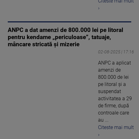
Citeste mai mult
›
ANPC a dat amenzi de 800.000 lei pe litoral
pentru kendame „periculoase”, tatuaje,
mâncare stricată și mizerie
02-08-2025 | 17:16
ANPC a aplicat
amenzi de
800.000 de lei
pe litoral și a
suspendat
activitatea a 29
de firme, după
controale care
au ...
Citeste mai mult
›