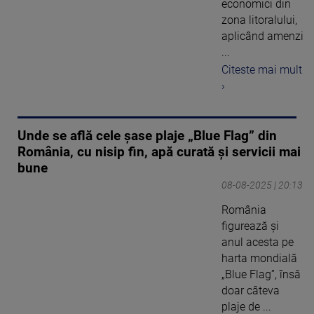
economici din
zona litoralului,
aplicând amenzi
...
Citeste mai mult
›
Unde se află cele șase plaje „Blue Flag” din
România, cu nisip fin, apă curată și servicii mai
bune
08-08-2025 | 20:13
România
figurează și
anul acesta pe
harta mondială
„Blue Flag”, însă
doar câteva
plaje de ...