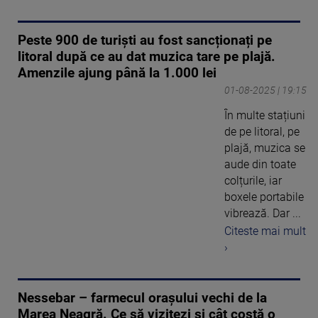
Peste 900 de turiști au fost sancționați pe
litoral după ce au dat muzica tare pe plajă.
Amenzile ajung până la 1.000 lei
01-08-2025 | 19:15
În multe stațiuni
de pe litoral, pe
plajă, muzica se
aude din toate
colțurile, iar
boxele portabile
vibrează. Dar ...
Citeste mai mult
›
Nessebar – farmecul orașului vechi de la
Marea Neagră. Ce să vizitezi și cât costă o