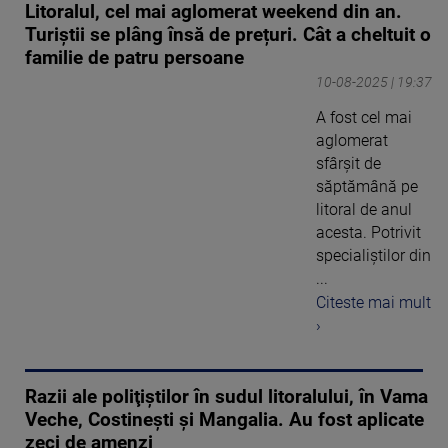
Litoralul, cel mai aglomerat weekend din an.
Turiștii se plâng însă de prețuri. Cât a cheltuit o
familie de patru persoane
10-08-2025 | 19:37
A fost cel mai
aglomerat
sfârșit de
săptămână pe
litoral de anul
acesta. Potrivit
specialiștilor din
...
Citeste mai mult
›
Razii ale poliţiştilor în sudul litoralului, în Vama
Veche, Costinești și Mangalia. Au fost aplicate
zeci de amenzi