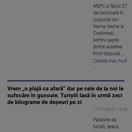
ANPC a făcut 27
de controale în
cluburile din
Vama Veche și
Costinești,
pentru șapte
dintre acestea
fiind dispusă ...
Citeste mai mult
›
Vrem „o plajă ca afară” dar pe cele de la noi le
sufocăm în gunoaie. Turiștii lasă în urmă zeci
de kilograme de deșeuri pe zi
17-07-2025 | 19:26
Părăsite de
turiști, seara,