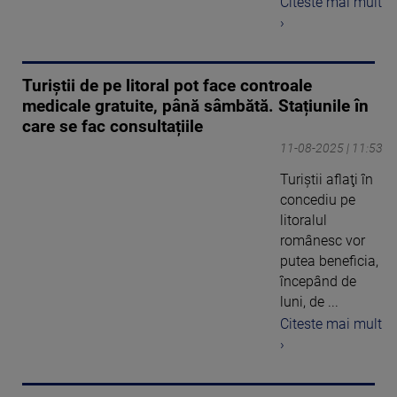
Citeste mai mult
›
Turiștii de pe litoral pot face controale
medicale gratuite, până sâmbătă. Stațiunile în
care se fac consultațiile
11-08-2025 | 11:53
Turiştii aflaţi în
concediu pe
litoralul
românesc vor
putea beneficia,
începând de
luni, de ...
Citeste mai mult
›