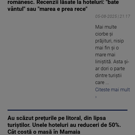
românesc. Recenzii lăsate la hoteluri: "bate
vântul" sau "marea e prea rece"
05-08-2025 | 21:17
Mai multe
ciorbe și
prăjituri, nisip
mai fin și o
mare mai
liniștită. Asta și-
ar dori o parte
dintre turiștii
care ...
Citeste mai mult
›
Au scăzut prețurile pe litoral, din lipsa
turiștilor. Unele hoteluri au reduceri de 50%.
Cât costă o masă în Mamaia