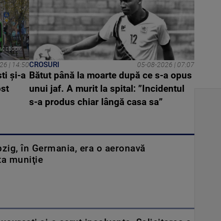
ACEBOOK
CROSURI
26 | 14:50
05-08-2026 | 07:07
ti și-a
Bătut până la moarte după ce s-a opus
ost
unui jaf. A murit la spital: ”Incidentul
s-a produs chiar lângă casa sa”
ipzig, în Germania, era o aeronavă
ta muniţie