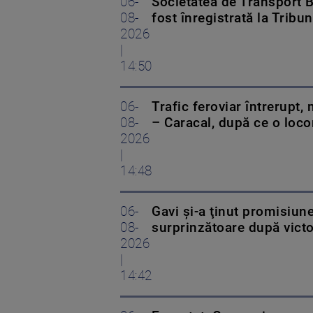
06-
Societatea de Transport Bu
08-
fost înregistrată la Tribun
2026
|
14:50
06-
Trafic feroviar întrerupt,
08-
– Caracal, după ce o loco
2026
|
14:48
06-
Gavi şi-a ţinut promisiune
08-
surprinzătoare după vict
2026
|
14:42