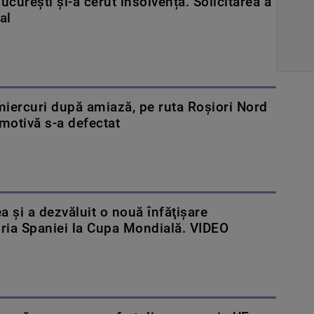
curești și-a cerut insolvența. Solicitarea a
al
 miercuri după amiază, pe ruta Roşiori Nord
motivă s-a defectat
a şi a dezvăluit o nouă înfăţişare
oria Spaniei la Cupa Mondială. VIDEO