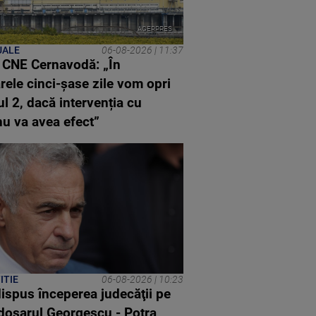
AGERPRES
UALE
06-08-2026 | 11:37
r CNE Cernavodă: „În
ele cinci-șase zile vom opri
l 2, dacă intervenția cu
nu va avea efect”
ITIE
06-08-2026 | 10:23
ispus începerea judecăţii pe
 dosarul Georgescu - Potra