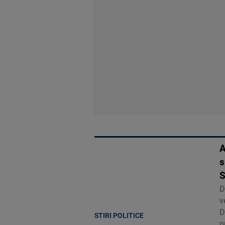
A
s
S
D
v
D
STIRI POLITICE
p