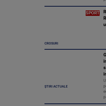
R
SPORT
R
u
CROSURI
G
i
s
i
U
p
ȘTIRI ACTUALE
e
p