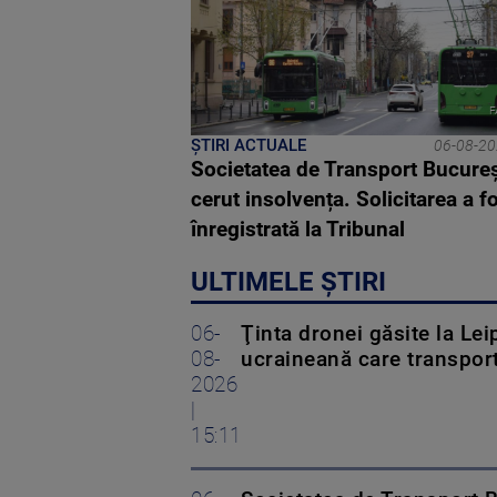
F
ȘTIRI ACTUALE
06-08-20
Societatea de Transport Bucureș
cerut insolvența. Solicitarea a f
înregistrată la Tribunal
ULTIMELE ȘTIRI
06-
Ţinta dronei găsite la Le
08-
ucraineană care transpor
2026
|
15:11