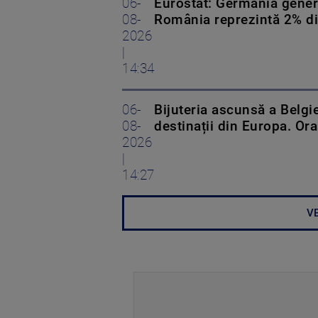
06-
Eurostat: Germania gener
08-
România reprezintă 2% di
2026
|
14:34
06-
Bijuteria ascunsă a Belgi
08-
destinații din Europa. Ora
2026
|
14:27
VE