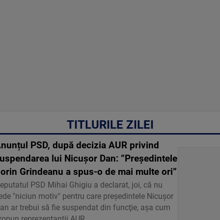
TITLURILE ZILEI
nunțul PSD, după decizia AUR privind
uspendarea lui Nicușor Dan: ”Președintele
orin Grindeanu a spus-o de mai multe ori”
eputatul PSD Mihai Ghigiu a declarat, joi, că nu
ede "niciun motiv" pentru care preşedintele Nicuşor
an ar trebui să fie suspendat din funcţie, aşa cum
ropun reprezentanţii AUR.