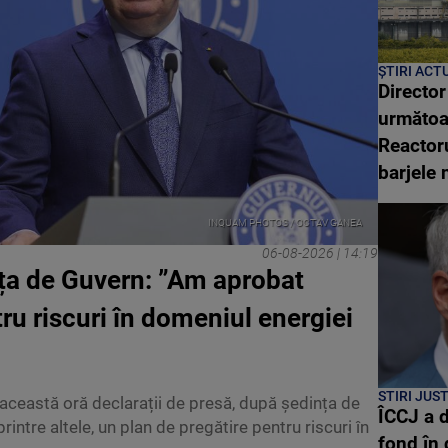
ȘTIRI ACT
Directo
următoar
Reactoru
barjele 
INQUAM PHOTOS / OCTAV GANEA
06-08-2026 | 14:19
nța de Guvern: ”Am aprobat
ru riscuri în domeniul energiei
STIRI JUST
a această oră declarații de presă, după ședința de
ÎCCJ a d
rintre altele, un plan de pregătire pentru riscuri în
fond în