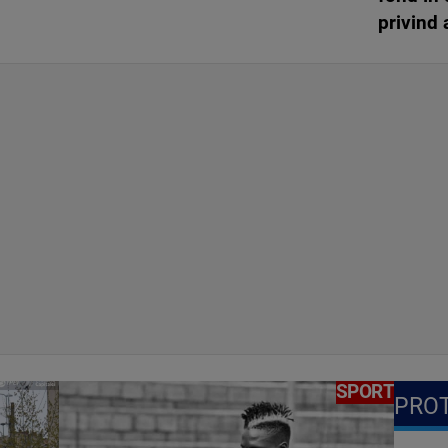
privind 
SPORT
PRO