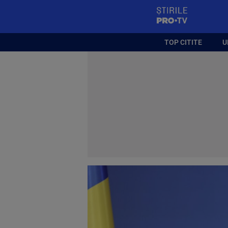
StirilePROTV
TOP CITITE
U