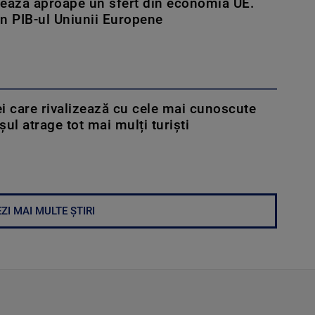
ează aproape un sfert din economia UE.
n PIB-ul Uniunii Europene
ei care rivalizează cu cele mai cunoscute
șul atrage tot mai mulți turiști
ZI MAI MULTE ȘTIRI