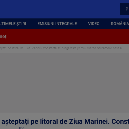
P
LTIMELE ȘTIRI
EMISIUNI INTEGRALE
VIDEO
ROMÂNIA,
neții
teptați pe litoral de Ziua Marinei. Constanța se pregătește pentru marea sărbătoare navală
 așteptați pe litoral de Ziua Marinei. Con