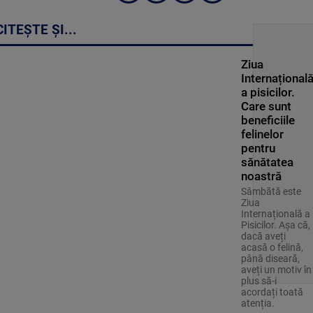
CITEȘTE ȘI...
Ziua
Internațional
a pisicilor.
Care sunt
beneficiile
felinelor
pentru
sănătatea
noastră
Sâmbătă este
Ziua
Internațională a
Pisicilor. Așa că,
dacă aveți
acasă o felină,
până diseară,
aveți un motiv în
plus să-i
acordați toată
atenția.