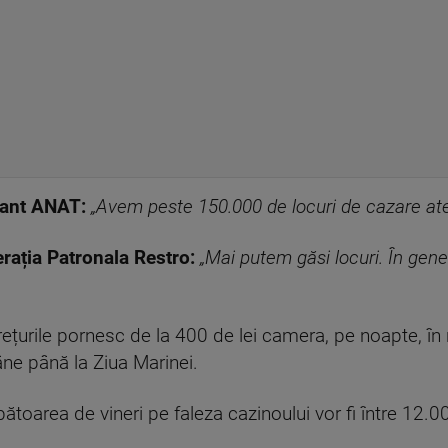
tant ANAT:
„Avem peste 150.000 de locuri de cazare ates
rația Patronala Restro:
„Mai putem găsi locuri. În gener
țurile pornesc de la 400 de lei camera, pe noapte, în reg
âne până la Ziua Marinei.
bătoarea de vineri pe faleza cazinoului vor fi între 12