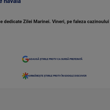
e navală
ile dedicate Zilei Marinei. Vineri, pe faleza cazinoulu
ADAUGĂ ȘTIRILE PROTV CA SURSĂ PREFERATĂ
URMĂREȘTE ȘTIRILE PROTV ÎN GOOGLE DISCOVER