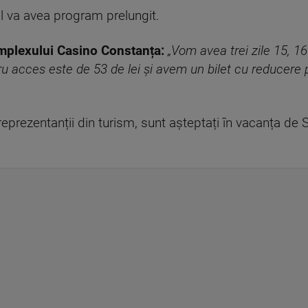
ul va avea program prelungit.
mplexului Casino Constanța:
„Vom avea trei zile 15, 1
tru acces este de 53 de lei și avem un bilet cu reducere p
eprezentanții din turism, sunt așteptați în vacanța de S