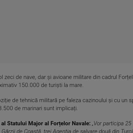
 zeci de nave, dar și avioane militare din cadrul Forțel
ximativ 150.000 de turiști la mare.
ie de tehnică militară pe faleza cazinoului și cu un spec
.500 de marinari sunt implicați.
 al Statului Major al Forțelor Navale:
„Vor participa 25
 Gărzii de Coastă, trei Agenția de salvare două din Turc