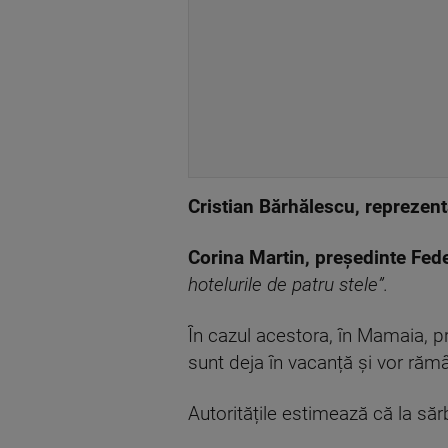
Cristian Bărhălescu, reprezen
Corina Martin, președinte Fede
hotelurile de patru stele”.
În cazul acestora, în Mamaia, pre
sunt deja în vacanță și vor răm
Autoritățile estimează că la săr