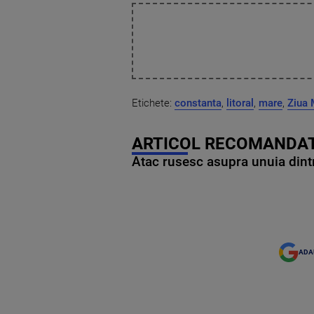
Etichete:
constanta
,
litoral
,
mare
,
Ziua 
ARTICOL RECOMANDAT
Atac rusesc asupra unuia dintr
ADA