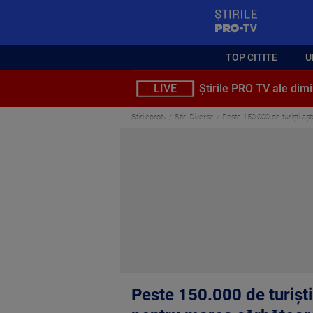
StirilePROTV
TOP CITITE
U
LIVE
Știrile PRO TV ale dimi
Stirileprotv
Stiri Diverse
Peste 150.000 de turiști aș
Peste 150.000 de turiști