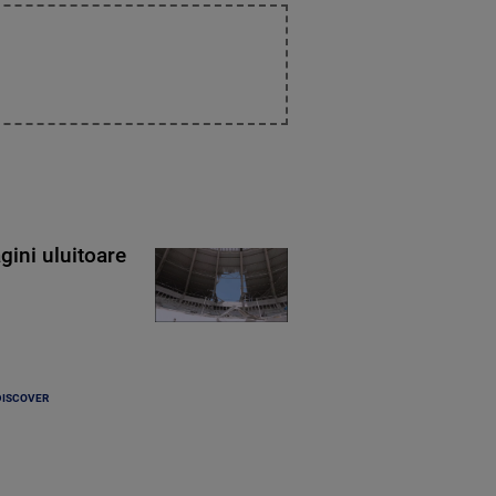
gini uluitoare
DISCOVER