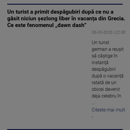
Un turist a primit despăgubiri după ce nu a
găsit niciun șezlong liber în vacanța din Grecia.
Ce este fenomenul „dawn dash”
06-05-2026 | 22:38
Un turist
german a reușit
să câștige în
instanță
despăgubiri
după o vacanță
ratată de un
obicei devenit
deja celebru în
...
Citeste mai mult
›