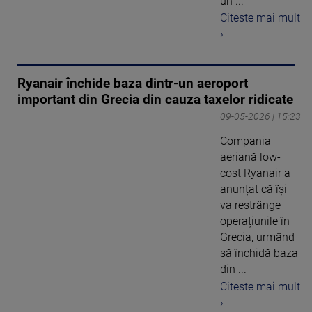
un ...
Citeste mai mult
›
Ryanair închide baza dintr-un aeroport
important din Grecia din cauza taxelor ridicate
09-05-2026 | 15:23
Compania
aeriană low-
cost Ryanair a
anunțat că își
va restrânge
operațiunile în
Grecia, urmând
să închidă baza
din ...
Citeste mai mult
›