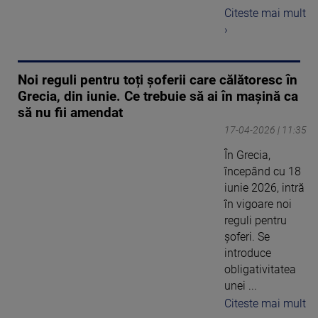
Citeste mai mult
›
Noi reguli pentru toți șoferii care călătoresc în
Grecia, din iunie. Ce trebuie să ai în mașină ca
să nu fii amendat
17-04-2026 | 11:35
În Grecia,
începând cu 18
iunie 2026, intră
în vigoare noi
reguli pentru
șoferi. Se
introduce
obligativitatea
unei ...
Citeste mai mult