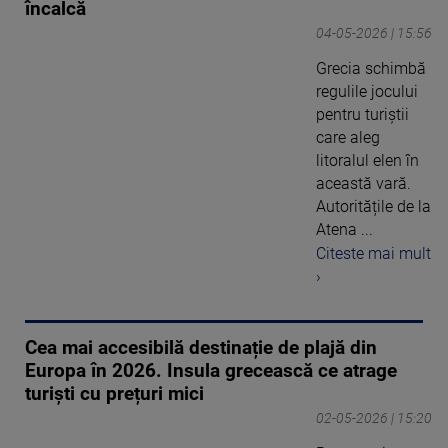
încalcă
04-05-2026 | 15:56
Grecia schimbă
regulile jocului
pentru turiștii
care aleg
litoralul elen în
această vară.
Autoritățile de la
Atena ...
Citeste mai mult
›
Cea mai accesibilă destinație de plajă din
Europa în 2026. Insula grecească ce atrage
turiști cu prețuri mici
02-05-2026 | 15:20