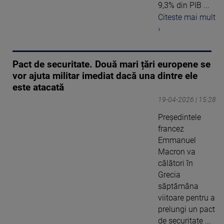
9,3% din PIB ...
Citeste mai mult
›
Pact de securitate. Două mari țări europene se
vor ajuta militar imediat dacă una dintre ele
este atacată
19-04-2026 | 15:28
Preşedintele
francez
Emmanuel
Macron va
călători în
Grecia
săptămâna
viitoare pentru a
prelungi un pact
de securitate ...