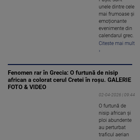
unele dintre cele
mai frumoase și
emoționante
evenimente din
calendarul grec.
Citeste mai mult
›
Fenomen rar în Grecia: O furtună de nisip
african a colorat cerul Cretei în roșu. GALERIE
FOTO & VIDEO
02-04-2026 | 09:44
O furtună de
nisip african şi
ploi abundente
au perturbat
traficul aerian