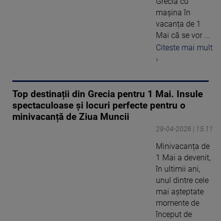
Grecia cu
mașina în
vacanța de 1
Mai că se vor ...
Citeste mai mult
›
Top destinații din Grecia pentru 1 Mai. Insule
spectaculoase și locuri perfecte pentru o
minivacanță de Ziua Muncii
29-04-2026 | 15:11
Minivacanța de
1 Mai a devenit,
în ultimii ani,
unul dintre cele
mai așteptate
momente de
început de