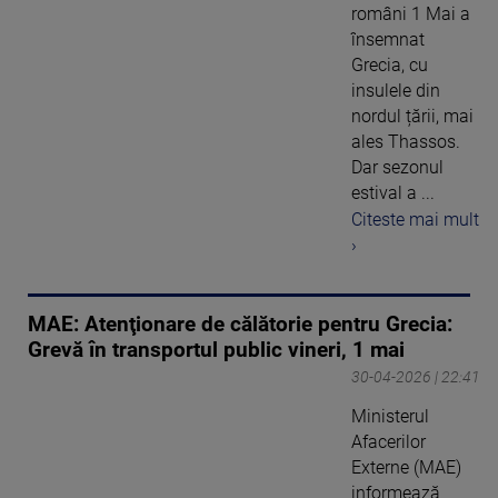
români 1 Mai a
însemnat
Grecia, cu
insulele din
nordul țării, mai
ales Thassos.
Dar sezonul
estival a ...
Citeste mai mult
›
MAE: Atenţionare de călătorie pentru Grecia:
Grevă în transportul public vineri, 1 mai
30-04-2026 | 22:41
Ministerul
Afacerilor
Externe (MAE)
informează