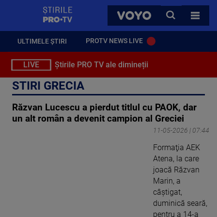
StirilePROTV
CAUTA
VOYO
TOATE 
PROTV NEWS LIVE
ULTIMELE ȘTIRI
LIVE
Știrile PRO TV ale dimineții
STIRI GRECIA
Răzvan Lucescu a pierdut titlul cu PAOK, dar
un alt român a devenit campion al Greciei
11-05-2026 | 07:44
Formaţia AEK
Atena, la care
joacă Răzvan
Marin, a
câştigat,
duminică seară,
pentru a 14-a