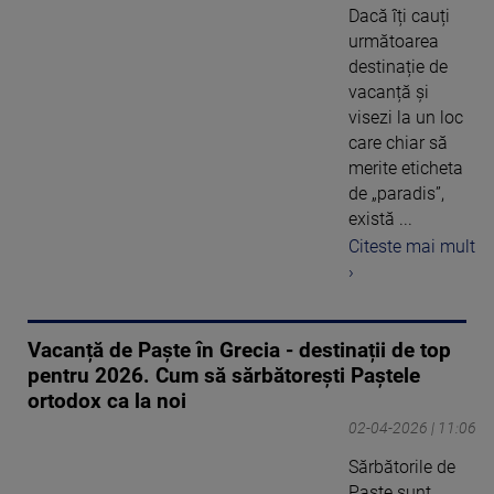
Dacă îți cauți
următoarea
destinație de
vacanță și
visezi la un loc
care chiar să
merite eticheta
de „paradis”,
există ...
Citeste mai mult
›
Vacanță de Paște în Grecia - destinații de top
pentru 2026. Cum să sărbătorești Paștele
ortodox ca la noi
02-04-2026 | 11:06
Sărbătorile de
Paște sunt