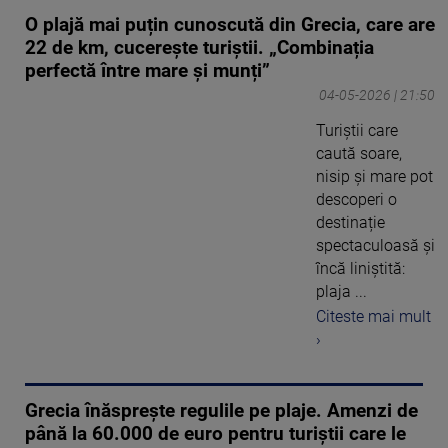
O plajă mai puțin cunoscută din Grecia, care are
22 de km, cucerește turiștii. „Combinația
perfectă între mare și munți”
04-05-2026 | 21:50
Turiștii care
caută soare,
nisip și mare pot
descoperi o
destinație
spectaculoasă și
încă liniștită:
plaja ...
Citeste mai mult
›
Grecia înăsprește regulile pe plaje. Amenzi de
până la 60.000 de euro pentru turiștii care le