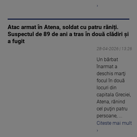
›
Atac armat în Atena, soldat cu patru răniți.
Suspectul de 89 de ani a tras în două clădiri și
a fugit
28-04-2026 | 13:26
Un bărbat
înarmat a
deschis marţi
focul în două
locuri din
capitala Greciei,
Atena, rănind
cel puţin patru
persoane, ...
Citeste mai mult
›