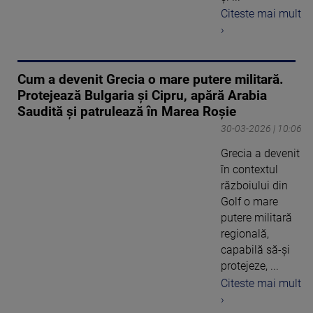
Citeste mai mult
›
Cum a devenit Grecia o mare putere militară.
Protejează Bulgaria și Cipru, apără Arabia
Saudită și patrulează în Marea Roșie
30-03-2026 | 10:06
Grecia a devenit
în contextul
războiului din
Golf o mare
putere militară
regională,
capabilă să-și
protejeze, ...
Citeste mai mult
›