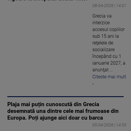
08-04-2026 | 14:01
Grecia va
interzice
accesul copiilor
sub 15 ani la
reţelele de
socializare
începând cu 1
ianuarie 2027, a
anunţat ...
Citeste mai mult
›
Plaja mai puțin cunoscută din Grecia
desemnată una dintre cele mai frumoase din
Europa. Poți ajunge aici doar cu barca
05-04-2026 | 14:55