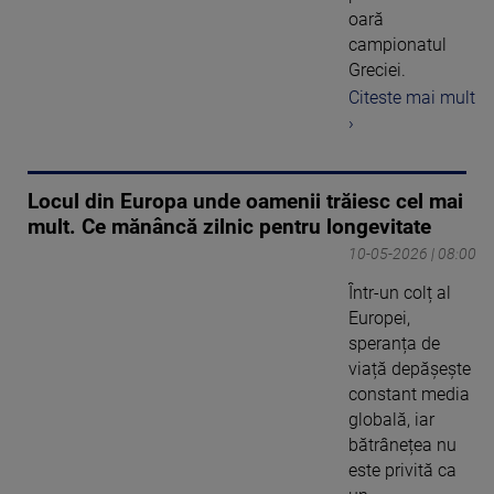
oară
campionatul
Greciei.
Citeste mai mult
›
Locul din Europa unde oamenii trăiesc cel mai
mult. Ce mănâncă zilnic pentru longevitate
10-05-2026 | 08:00
Într-un colț al
Europei,
speranța de
viață depășește
constant media
globală, iar
bătrânețea nu
este privită ca