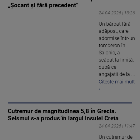
„Șocant și fără precedent”
24-04-2026 | 13:26
Un bărbat fără
adăpost, care
adormise într-un
tomberon în
Salonic, a
scăpat la limită,
după ce
angajații de la ...
Citeste mai mult
›
Cutremur de magnitudinea 5,8 în Grecia.
Seismul s-a produs în largul insulei Creta
24-04-2026 | 11:47
Un cutremur de