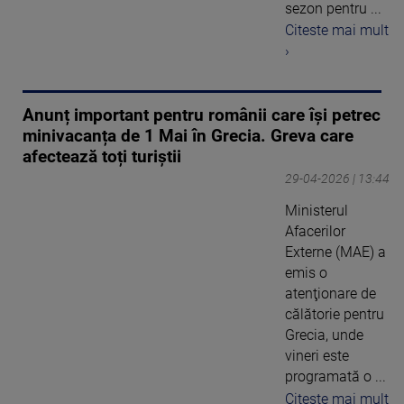
sezon pentru ...
Citeste mai mult
›
Anunț important pentru românii care își petrec
minivacanța de 1 Mai în Grecia. Greva care
afectează toți turiștii
29-04-2026 | 13:44
Ministerul
Afacerilor
Externe (MAE) a
emis o
atenţionare de
călătorie pentru
Grecia, unde
vineri este
programată o ...
Citeste mai mult