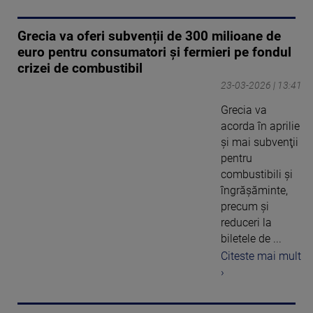
Grecia va oferi subvenții de 300 milioane de
euro pentru consumatori şi fermieri pe fondul
crizei de combustibil
23-03-2026 | 13:41
Grecia va
acorda în aprilie
şi mai subvenţii
pentru
combustibili şi
îngrăşăminte,
precum şi
reduceri la
biletele de ...
Citeste mai mult
›