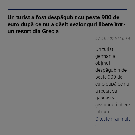
Un turist a fost despăgubit cu peste 900 de
euro după ce nu a găsit șezlonguri libere într-
un resort din Grecia
07-05-2026 | 10:54
Un turist
german a
obținut
despăgubiri de
peste 900 de
euro după ce nu
a reușit să
găsească
șezlonguri libere
într-un ...
Citeste mai mult
›