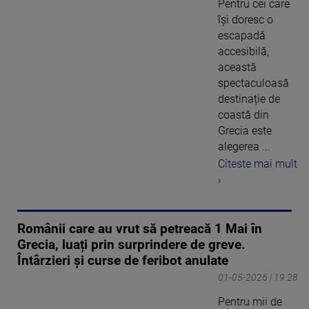
Pentru cei care
își doresc o
escapadă
accesibilă,
această
spectaculoasă
destinație de
coastă din
Grecia este
alegerea ...
Citeste mai mult
›
Românii care au vrut să petreacă 1 Mai în
Grecia, luați prin surprindere de greve.
Întârzieri și curse de feribot anulate
01-05-2026 | 19:28
Pentru mii de