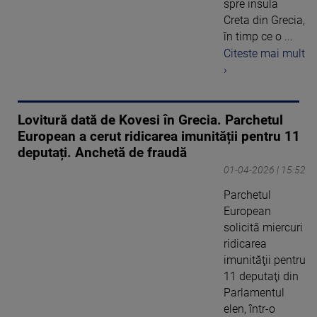
spre insula
Creta din Grecia,
în timp ce o ...
Citeste mai mult
›
Lovitură dată de Kovesi în Grecia. Parchetul
European a cerut ridicarea imunității pentru 11
deputați. Anchetă de fraudă
01-04-2026 | 15:52
Parchetul
European
solicită miercuri
ridicarea
imunităţii pentru
11 deputaţi din
Parlamentul
elen, într-o