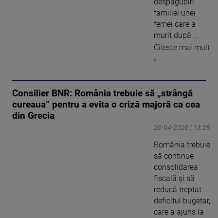
despăgubiri
familiei unei
femei care a
murit după ...
Citeste mai mult
›
Consilier BNR: România trebuie să „strângă
cureaua” pentru a evita o criză majoră ca cea
din Grecia
20-04-2026 | 13:25
România trebuie
să continue
consolidarea
fiscală şi să
reducă treptat
deficitul bugetar,
care a ajuns la