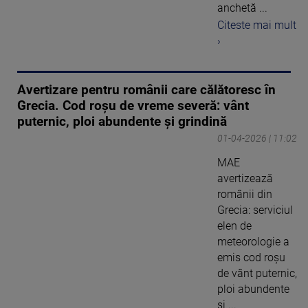
anchetă ...
Citeste mai mult
›
Avertizare pentru românii care călătoresc în
Grecia. Cod roșu de vreme severă: vânt
puternic, ploi abundente și grindină
01-04-2026 | 11:02
MAE
avertizează
românii din
Grecia: serviciul
elen de
meteorologie a
emis cod roșu
de vânt puternic,
ploi abundente
și ...