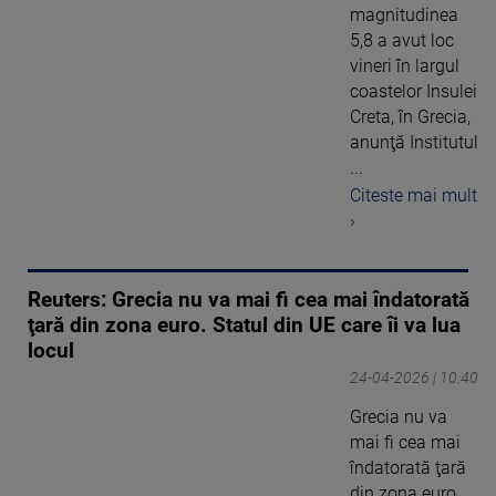
magnitudinea
5,8 a avut loc
vineri în largul
coastelor Insulei
Creta, în Grecia,
anunţă Institutul
...
Citeste mai mult
›
Reuters: Grecia nu va mai fi cea mai îndatorată
ţară din zona euro. Statul din UE care îi va lua
locul
24-04-2026 | 10:40
Grecia nu va
mai fi cea mai
îndatorată ţară
din zona euro