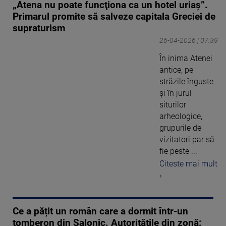
„Atena nu poate funcţiona ca un hotel uriaş”.
Primarul promite să salveze capitala Greciei de
supraturism
26-04-2026 | 07:39
În inima Atenei
antice, pe
străzile înguste
și în jurul
siturilor
arheologice,
grupurile de
vizitatori par să
fie peste ...
Citeste mai mult
›
Ce a pățit un român care a dormit într-un
tomberon din Salonic. Autoritățile din zonă: