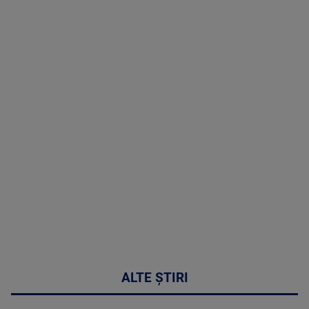
TV # 19.00 -
06 August
2026
MAI
MULTE
DETALII
47:43
ALTE ȘTIRI