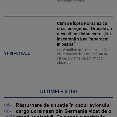
încărcate cu rocă.
Cum se luptă România cu
criza energetică. Orașele au
devenit mai întunecate. „Nu
înseamnă să ne întoarcem
în beznă”
Dacă spălați rufele seara, după ce
ȘTIRI ACTUALE
vă întoarceți de la muncă, nu ar
strica, o vreme, să schimbați
obiceiul.
ULTIMELE ȘTIRI
06-
Răsturnare de situație în cazul avionului
08-
cargo ucrainean din Germania vizat de o