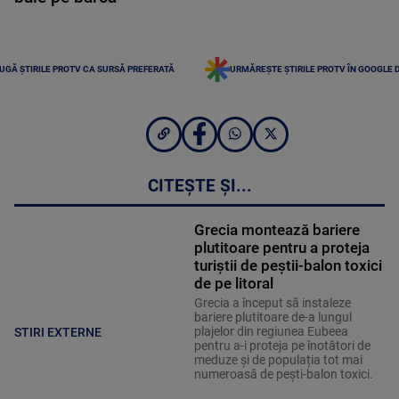
UGĂ ȘTIRILE PROTV CA SURSĂ PREFERATĂ
URMĂREȘTE ȘTIRILE PROTV ÎN GOOGLE 
CITEȘTE ȘI...
Grecia montează bariere
plutitoare pentru a proteja
turiștii de peștii-balon toxici
de pe litoral
Grecia a început să instaleze
bariere plutitoare de-a lungul
plajelor din regiunea Eubeea
STIRI EXTERNE
pentru a-i proteja pe înotători de
meduze și de populația tot mai
numeroasă de pești-balon toxici.