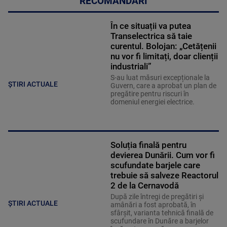
RECOMANDĂRI
În ce situații va putea
Transelectrica să taie
curentul. Bolojan: „Cetățenii
nu vor fi limitați, doar clienții
industriali”
S-au luat măsuri excepționale la
ȘTIRI ACTUALE
Guvern, care a aprobat un plan de
pregătire pentru riscuri în
domeniul energiei electrice.
Soluția finală pentru
devierea Dunării. Cum vor fi
scufundate barjele care
trebuie să salveze Reactorul
2 de la Cernavodă
După zile întregi de pregătiri și
ȘTIRI ACTUALE
amânări a fost aprobată, în
sfârșit, varianta tehnică finală de
scufundare în Dunăre a barjelor