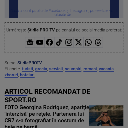
Dacă ai cont public de Facebook și Instagram, pozele tale vor fi
Vr
folosite de ...
Urmărește
Știrile PRO TV
pe canalul de social media preferat:
Sursa:
StirilePROTV
Etichete:
turisti
,
grecia
,
servicii
,
scumpiri
,
romani
,
vacanta
,
zboruri
,
hoteluri
,
ARTICOL RECOMANDAT DE
SPORT.RO
FOTO Georgina Rodriguez, apariție
'interzisă' pe rețele. Partenera lui
CR7 s-a fotografiat în costum de
baie pe barcă