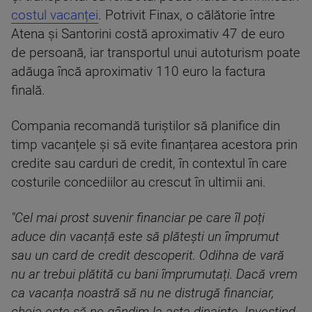
costul vacanței
. Potrivit Finax, o călătorie între
Atena și Santorini costă aproximativ 47 de euro
de persoană, iar transportul unui autoturism poate
adăuga încă aproximativ 110 euro la factura
finală.
Compania recomandă turiștilor să planifice din
timp vacanțele și să evite finanțarea acestora prin
credite sau carduri de credit, în contextul în care
costurile concediilor au crescut în ultimii ani.
"Cel mai prost suvenir financiar pe care îl poți
aduce din vacanță este să plătești un împrumut
sau un card de credit descoperit. Odihna de vară
nu ar trebui plătită cu bani împrumutați. Dacă vrem
ca vacanța noastră să nu ne distrugă financiar,
cheia este să ne gândim la asta dinainte. Investind