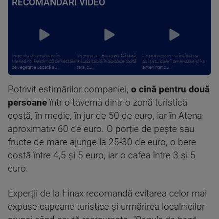
RECOMANDĂRI VIDEO
Incendiu de amploare în
Vremea azi, 5 august. Căldură
Un prahovean s-a întâlnit cu
Mehedinți. Peste 100 de hectare
insuportabilă în aproape toată
polițistul care îl amendase și l-a
de vegetație uscată au ...
țara, cu ...
amenințat cu ...
Potrivit estimărilor companiei,
o cină pentru două
persoane
într-o tavernă dintr-o zonă turistică
costă, în medie, în jur de 50 de euro, iar în Atena
aproximativ 60 de euro. O porție de pește sau
fructe de mare ajunge la 25-30 de euro, o bere
costă între 4,5 și 5 euro, iar o cafea între 3 și 5
euro.
Experții de la Finax recomandă evitarea celor mai
expuse capcane turistice și urmărirea localnicilor