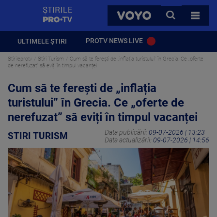
StirilePROTV
CAUTA
VOYO
TOATE 
PROTV NEWS LIVE
ULTIMELE ȘTIRI
Stirileprotv
Stiri Turism
Cum să te ferești de „inflația turistului” în Grecia. Ce „oferte
de nerefuzat” să eviți în timpul vacanței
Cum să te ferești de „inflația
turistului” în Grecia. Ce „oferte de
nerefuzat” să eviți în timpul vacanței
Data publicării:
09-07-2026 | 13:23
STIRI TURISM
Data actualizării:
09-07-2026 | 14:56