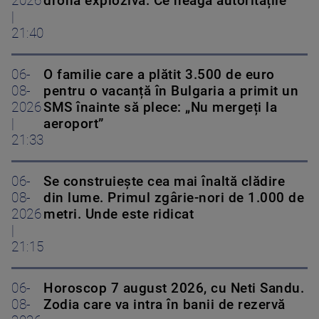
2026
dronă explozivă. Ce neagă autoritățile
|
21:40
06-
O familie care a plătit 3.500 de euro
08-
pentru o vacanță în Bulgaria a primit un
2026
SMS înainte să plece: „Nu mergeți la
|
aeroport”
21:33
06-
Se construiește cea mai înaltă clădire
08-
din lume. Primul zgârie-nori de 1.000 de
2026
metri. Unde este ridicat
|
21:15
06-
Horoscop 7 august 2026, cu Neti Sandu.
08-
Zodia care va intra în banii de rezervă