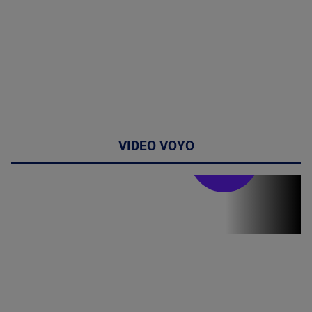
VIDEO VOYO
Stirile PRO TV
Stirile PRO