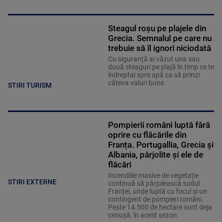
Steagul roșu pe plajele din
Grecia. Semnalul pe care nu
trebuie să îl ignori niciodată
Cu siguranță ai văzut una sau
două steaguri pe plajă în timp ce te
îndreptai spre apă ca să prinzi
câteva valuri bune.
STIRI TURISM
Pompierii români luptă fără
oprire cu flăcările din
Franța. Portugallia, Grecia și
Albania, pârjolite și ele de
flăcări
Incendiile masive de vegetație
STIRI EXTERNE
continuă să pârjolească sudul
Franței, unde luptă cu focul și un
contingent de pompieri români.
Peste 14.500 de hectare sunt deja
cenușă, în acest sezon.