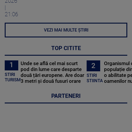
2026
|
21:06
VEZI MAI MULTE ȘTIRI
TOP CITITE
Unde se află cel mai scurt
Organismul 
1
2
pod din lume care desparte
populație di
STIRI
două țări europene. Are doar
o abilitate p
STIRI
TURISM
3 metri și două fusuri orare
oamenilor nu
STIINTA
PARTENERI