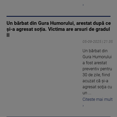
›
Un bărbat din Gura Humorului, arestat după ce
și-a agresat soția. Victima are arsuri de gradul
II
05-09-2025 | 21:35
Un bărbat din
Gura Humorului
a fost arestat
preventiv pentru
30 de zile, fiind
acuzat că şi-a
agresat soţia cu
un ...
Citeste mai mult
›