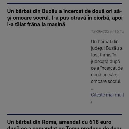
Un bărbat din Buzău a încercat de două ori să-
și omoare socrul. I-a pus otravă în ciorbă, apoi
i-a tăiat frâna la mașină
12-09-2025 | 16:15
Un bărbat din
județul Buzău a
fost trimis în
judecată după
ce a încercat de
două ori să-și
omoare socrul.
...
Citeste mai mult
›
Un bărbat din Roma, amendat cu 618 euro
după ce a comandat pe Temu produse de doar