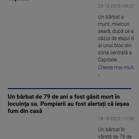
23-10-2025 | 09:22
Un bărbat a
murit, miercuri
seară, după ce a
căzut de etajul 6
al unui bloc din
zona centrală a
Capitalei.
Citeste mai mult
›
Un bărbat de 79 de ani a fost găsit mort în
locuinţa sa. Pompierii au fost alertați că ieșea
fum din casă
19-10-2025 | 11:58
Un bărbat în
vârstă de 79 de