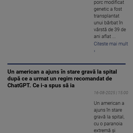
porc modificat
genetic a fost
transplantat
unui bărbat în
vârstă de 39 de
ani aflat ...
Citeste mai mult
›
Un american a ajuns în stare gravă la spital
după ce a urmat un regim recomandat de
ChatGPT. Ce i-a spus să ia
16-08-2025 | 15:00
Un american a
ajuns în stare
gravă la spital,
cu o paranoia
extremă și