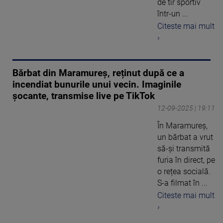
de tir sportiv
într-un ...
Citeste mai mult
›
Bărbat din Maramureș, reținut după ce a
incendiat bunurile unui vecin. Imaginile
șocante, transmise live pe TikTok
12-09-2025 | 19:11
În Maramureș,
un bărbat a vrut
să-și transmită
furia în direct, pe
o rețea socială.
S-a filmat în ...
Citeste mai mult
›