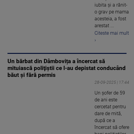
iubita și a rănit-
o grav pe mama
acesteia, a fost
arestat ...
Citeste mai mult
›
Un bărbat din Dâmbovița a încercat să
mituiască poliţiştii ce l-au depistat conducând
băut şi fără permis
28-09-2025 | 17:44
Un şofer de 59
de ani este
cercetat pentru
dare de mită,
după ce a
încercat să ofere