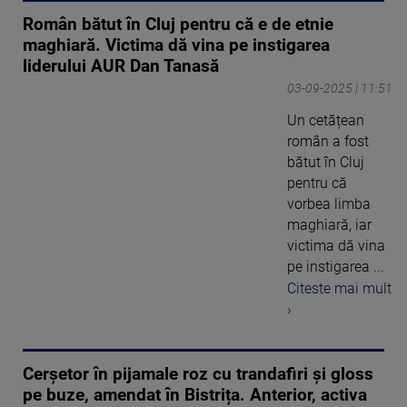
Român bătut în Cluj pentru că e de etnie
maghiară. Victima dă vina pe instigarea
liderului AUR Dan Tanasă
03-09-2025 | 11:51
Un cetățean
român a fost
bătut în Cluj
pentru că
vorbea limba
maghiară, iar
victima dă vina
pe instigarea ...
Citeste mai mult
›
Cerșetor în pijamale roz cu trandafiri și gloss
pe buze, amendat în Bistrița. Anterior, activa