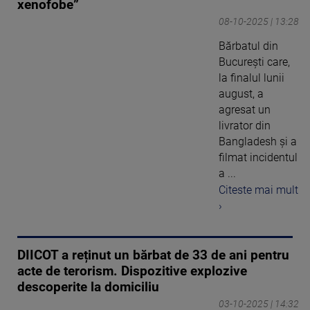
xenofobe”
08-10-2025 | 13:28
Bărbatul din
Bucureşti care,
la finalul lunii
august, a
agresat un
livrator din
Bangladesh şi a
filmat incidentul
a ...
Citeste mai mult
›
DIICOT a reținut un bărbat de 33 de ani pentru
acte de terorism. Dispozitive explozive
descoperite la domiciliu
03-10-2025 | 14:32