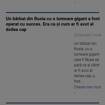
›
Un bărbat din Rusia cu o tumoare gigant a fost
operat cu succes. Era ca și cum ar fi avut al
doilea cap
23-09-2025 | 14:40
Un bărbat din
Rusia, cu o
tumoare gigant
care îl făcea să
pară ca și când
ar fi avut al
doilea cap, a
fost ...
Citeste mai mult
›