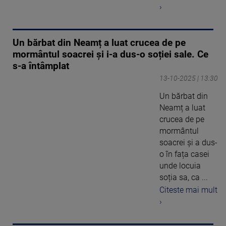
›
Un bărbat din Neamț a luat crucea de pe
mormântul soacrei și i-a dus-o soției sale. Ce
s-a întâmplat
13-10-2025 | 13:30
Un bărbat din
Neamț a luat
crucea de pe
mormântul
soacrei și a dus-
o în fața casei
unde locuia
soția sa, ca ...
Citeste mai mult
›