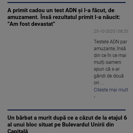
A primit cadou un test ADN și l-a făcut, de
amuzament. Însă rezultatul primit l-a năucit:
”Am fost devastat”
25-10-2025 | 08:20
Testele ADN par
amuzante, însă
din ce în ce mai
mulți oameni
spun că s-ar
gândi de două
ori ...
Citeste mai mult
›
Un bărbat a murit după ce a căzut de la etajul 6
al unui bloc situat pe Bulevardul Unirii din
Capitală