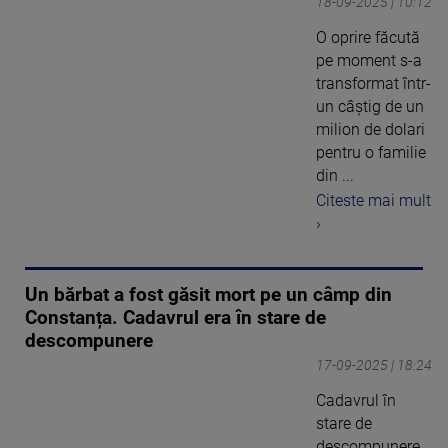
18-09-2025 | 10:12
O oprire făcută
pe moment s-a
transformat într-
un câștig de un
milion de dolari
pentru o familie
din ...
Citeste mai mult
›
Un bărbat a fost găsit mort pe un câmp din
Constanța. Cadavrul era în stare de
descompunere
17-09-2025 | 18:24
Cadavrul în
stare de
descompunere