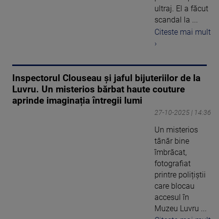
ultraj. El a făcut
scandal la ...
Citeste mai mult
›
Inspectorul Clouseau și jaful bijuteriilor de la
Luvru. Un misterios bărbat haute couture
aprinde imaginația întregii lumi
27-10-2025 | 14:36
Un misterios
tânăr bine
îmbrăcat,
fotografiat
printre polițiștii
care blocau
accesul în
Muzeu Luvru ...