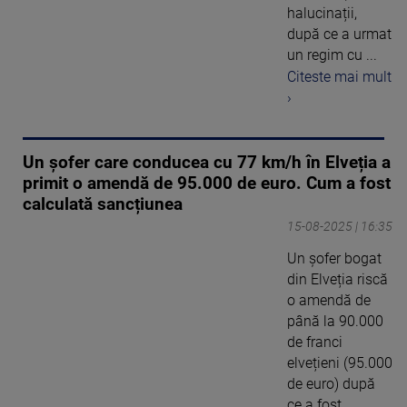
halucinații,
după ce a urmat
un regim cu ...
Citeste mai mult
›
Un șofer care conducea cu 77 km/h în Elveția a
primit o amendă de 95.000 de euro. Cum a fost
calculată sancțiunea
15-08-2025 | 16:35
Un șofer bogat
din Elveția riscă
o amendă de
până la 90.000
de franci
elvețieni (95.000
de euro) după
ce a fost ...