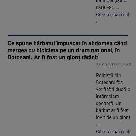
bani poliţiştilor
care l-au ...
Citeste mai mult
›
Ce spune bărbatul împușcat în abdomen când
mergea cu bicicleta pe un drum național, în
Botoșani. Ar fi fost un glonț rătăcit
25-09-2025 | 17:33
Polițiștii din
Botoșani fac
verificări după o
întâmplare
șocantă. Un
bărbat ar fi fost
lovit de un glonț
...
Citeste mai mult