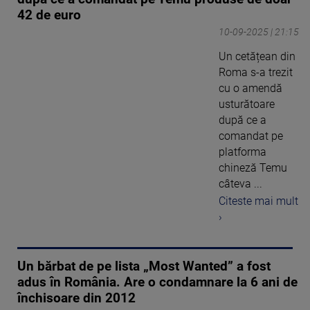
42 de euro
10-09-2025 | 21:15
Un cetățean din
Roma s-a trezit
cu o amendă
usturătoare
după ce a
comandat pe
platforma
chineză Temu
câteva ...
Citeste mai mult
›
Un bărbat de pe lista „Most Wanted” a fost
adus în România. Are o condamnare la 6 ani de
închisoare din 2012