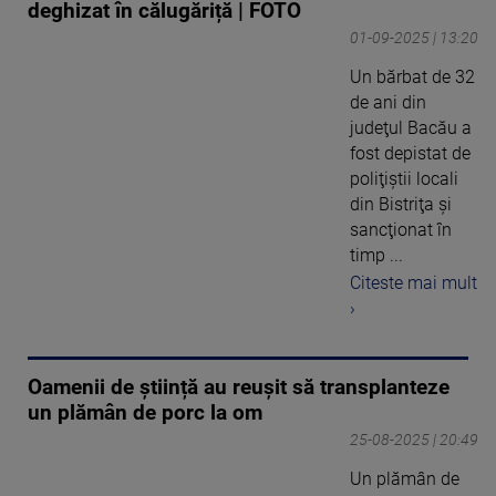
deghizat în călugăriță | FOTO
01-09-2025 | 13:20
Un bărbat de 32
de ani din
judeţul Bacău a
fost depistat de
poliţiştii locali
din Bistriţa şi
sancţionat în
timp ...
Citeste mai mult
›
Oamenii de știință au reușit să transplanteze
un plămân de porc la om
25-08-2025 | 20:49
Un plămân de