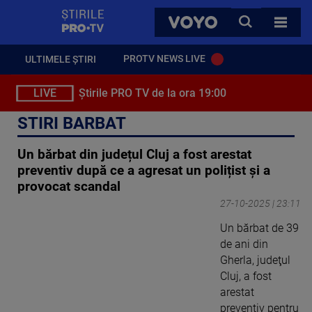
StirilePROTV
CAUTA
VOYO
TOATE 
PROTV NEWS LIVE
ULTIMELE ȘTIRI
LIVE
Știrile PRO TV de la ora 19:00
STIRI BARBAT
Un bărbat din județul Cluj a fost arestat
preventiv după ce a agresat un polițist și a
provocat scandal
27-10-2025 | 23:11
Un bărbat de 39
de ani din
Gherla, judeţul
Cluj, a fost
arestat
preventiv pentru