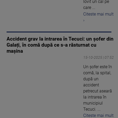
lovit un cal pe
care ...
Citeste mai mult
›
Accident grav la intrarea în Tecuci: un șofer din
Galați, în comă după ce s-a răsturnat cu
mașina
15-10-2025 | 07:52
Un șofer este în
comă, la spital,
după un
accident
petrecut aseară
la intrarea în
municipiul
Tecuci. ...
Citeste mai mult