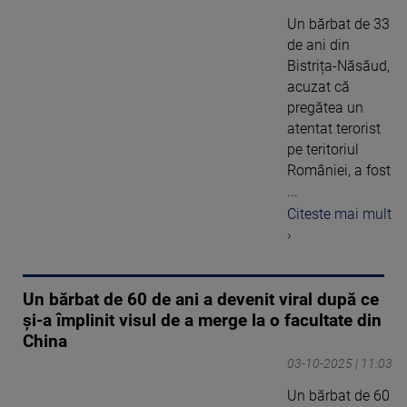
Un bărbat de 33
de ani din
Bistrița-Năsăud,
acuzat că
pregătea un
atentat terorist
pe teritoriul
României, a fost
...
Citeste mai mult
›
Un bărbat de 60 de ani a devenit viral după ce
și-a împlinit visul de a merge la o facultate din
China
03-10-2025 | 11:03
Un bărbat de 60