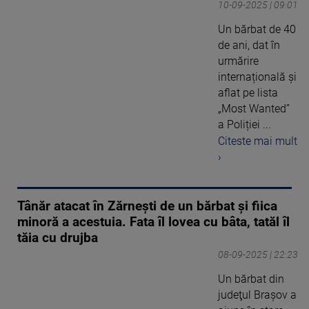
10-09-2025 | 09:01
Un bărbat de 40
de ani, dat în
urmărire
internațională și
aflat pe lista
„Most Wanted”
a Poliției ...
Citeste mai mult
›
Tânăr atacat în Zărnești de un bărbat și fiica
minoră a acestuia. Fata îl lovea cu bâta, tatăl îl
tăia cu drujba
08-09-2025 | 22:23
Un bărbat din
judeţul Braşov a