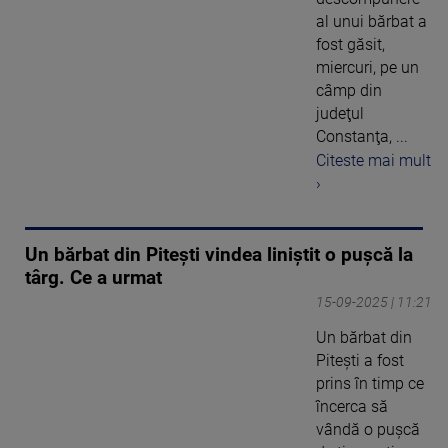
al unui bărbat a
fost găsit,
miercuri, pe un
câmp din
judeţul
Constanţa, ...
Citeste mai mult
›
Un bărbat din Pitești vindea liniștit o pușcă la
târg. Ce a urmat
15-09-2025 | 11:21
Un bărbat din
Piteşti a fost
prins în timp ce
încerca să
vândă o puşcă