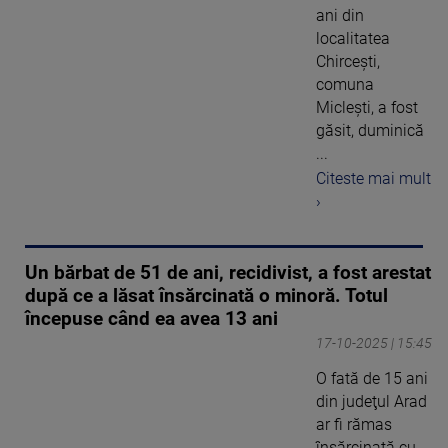
ani din
localitatea
Chirceşti,
comuna
Micleşti, a fost
găsit, duminică
...
Citeste mai mult
›
Un bărbat de 51 de ani, recidivist, a fost arestat
după ce a lăsat însărcinată o minoră. Totul
începuse când ea avea 13 ani
17-10-2025 | 15:45
O fată de 15 ani
din judeţul Arad
ar fi rămas
însărcinată cu