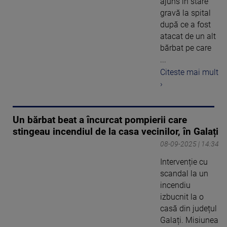
ajuns în stare
gravă la spital
după ce a fost
atacat de un alt
bărbat pe care
...
Citeste mai mult
›
Un bărbat beat a încurcat pompierii care
stingeau incendiul de la casa vecinilor, în Galați
08-09-2025 | 14:34
Intervenție cu
scandal la un
incendiu
izbucnit la o
casă din județul
Galați. Misiunea