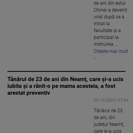
de ani din estul
Chinei a devenit
viral după ce a
intrat la
facultate și a
participat la
instruirea ...
Citeste mai mult
›
Tânărul de 23 de ani din Neamț, care și-a ucis
iubita și a rănit-o pe mama acesteia, a fost
arestat preventiv
02-10-2025 | 07:54
Tânărul de 23
de ani, din
județul Neamț,
care și-a ucis