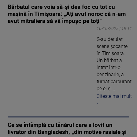
Bărbatul care voia să-și dea foc cu tot cu
mașină în Timișoara: „Ați avut noroc că n-am
avut mitraliera să vă împușc pe toți”
10-10-2025 | 19:11
S-au derulat
scene șocante
în Timișoara.
Un bărbat a
intrat într-o
benzinărie, a
turnat carburant
pe el şi ...
Citeste mai mult
›
Ce se întâmplă cu tânărul care a lovit un
livrator din Bangladesh, „din motive rasiale şi