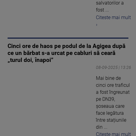
salvatorilor a
fost ...
Citeste mai mult
›
Cinci ore de haos pe podul de la Agigea după
ce un bărbat s-a urcat pe cabluri să ceară
„turul doi, înapoi”
08-09-2025 | 13:26
Mai bine de
cinci ore traficul
a fost îngreunat
pe DN39,
șoseaua care
face legătura
între stațiunile
din ...
Citeste mai mult