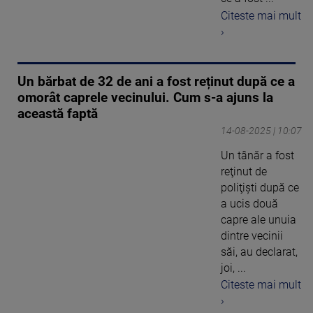
Citeste mai mult
›
Un bărbat de 32 de ani a fost reținut după ce a
omorât caprele vecinului. Cum s-a ajuns la
această faptă
14-08-2025 | 10:07
Un tânăr a fost
reţinut de
poliţişti după ce
a ucis două
capre ale unuia
dintre vecinii
săi, au declarat,
joi, ...
Citeste mai mult
›