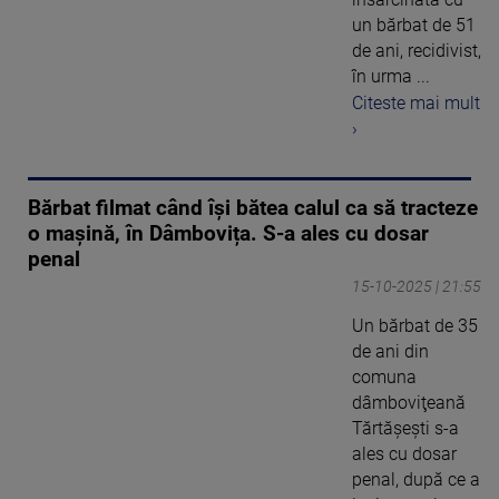
un bărbat de 51
de ani, recidivist,
în urma ...
Citeste mai mult
›
Bărbat filmat când își bătea calul ca să tracteze
o mașină, în Dâmbovița. S-a ales cu dosar
penal
15-10-2025 | 21:55
Un bărbat de 35
de ani din
comuna
dâmboviţeană
Tărtăşeşti s-a
ales cu dosar
penal, după ce a