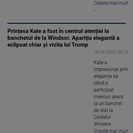
Citeste mai mult
›
Prințesa Kate a fost în centrul atenției la
banchetul de la Windsor. Apariția elegantă a
eclipsat chiar și vizita lui Trump
18-09-2025 | 22:10
Kate a
impresionat prin
eleganța sa
când a
participat
miercuri seara
la un banchet
de stat la
Castelul
Windsor. ...
Citeste mai mult