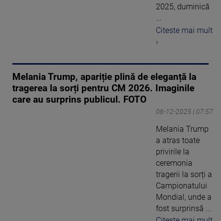
2025, duminică
...
Citeste mai mult
›
Melania Trump, apariție plină de eleganță la
tragerea la sorți pentru CM 2026. Imaginile
care au surprins publicul. FOTO
06-12-2025 | 07:57
Melania Trump
a atras toate
privirile la
ceremonia
tragerii la sorți a
Campionatului
Mondial, unde a
fost surprinsă ...
Citeste mai mult