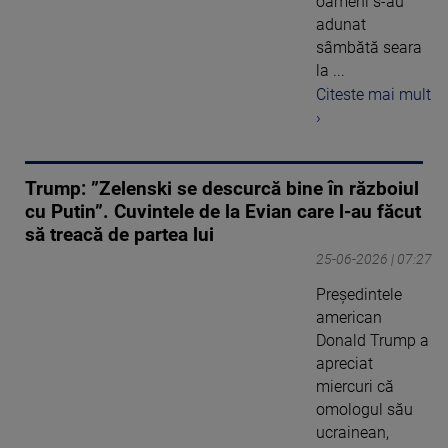
oameni s-au
adunat
sâmbătă seara
la ...
Citeste mai mult
›
Trump: ”Zelenski se descurcă bine în războiul
cu Putin”. Cuvintele de la Evian care l-au făcut
să treacă de partea lui
25-06-2026 | 07:27
Preşedintele
american
Donald Trump a
apreciat
miercuri că
omologul său
ucrainean,