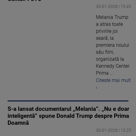
30-01-2026 | 15:45
Melania Trump
a atras toate
privirile joi
seară, la
premiera noului
său film,
organizată la
Kennedy Center.
Prima ...
Citeste mai mult
›
S-a lansat documentarul „Melania”. „Nu e doar
inteligentă” spune Donald Trump despre Prima
Doamnă
30-01-2026 | 13:25