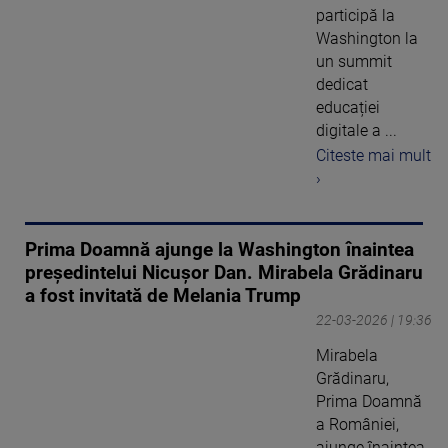
participă la
Washington la
un summit
dedicat
educației
digitale a ...
Citeste mai mult
›
Prima Doamnă ajunge la Washington înaintea
președintelui Nicușor Dan. Mirabela Grădinaru
a fost invitată de Melania Trump
22-03-2026 | 19:36
Mirabela
Grădinaru,
Prima Doamnă
a României,
ajunge înaintea