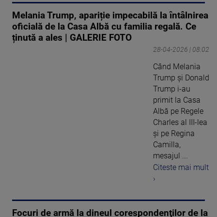
Melania Trump, apariție impecabilă la întâlnirea
oficială de la Casa Albă cu familia regală. Ce
ținută a ales | GALERIE FOTO
28-04-2026 | 08:02
Când Melania
Trump și Donald
Trump i-au
primit la Casa
Albă pe Regele
Charles al III-lea
și pe Regina
Camilla,
mesajul ...
Citeste mai mult
›
Focuri de armă la dineul corespondenţilor de la