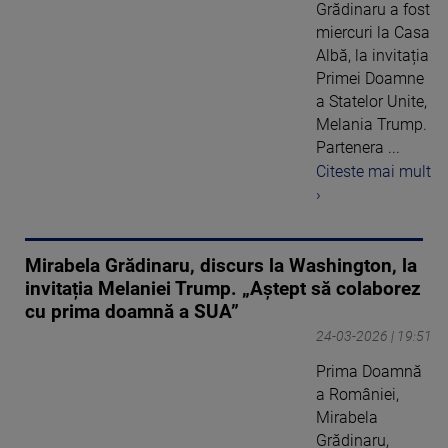
Grădinaru a fost
miercuri la Casa
Albă, la invitația
Primei Doamne
a Statelor Unite,
Melania Trump.
Partenera ...
Citeste mai mult
›
Mirabela Grădinaru, discurs la Washington, la
invitația Melaniei Trump. „Aştept să colaborez
cu prima doamnă a SUA”
24-03-2026 | 19:51
Prima Doamnă
a României,
Mirabela
Grădinaru,