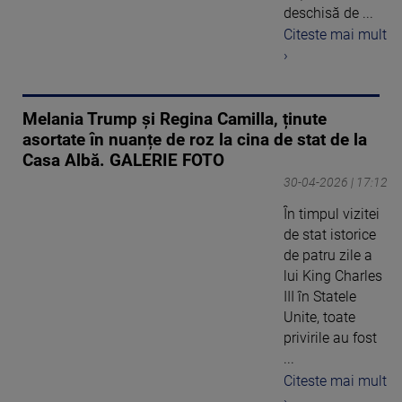
deschisă de ...
Citeste mai mult
›
Melania Trump și Regina Camilla, ținute
asortate în nuanțe de roz la cina de stat de la
Casa Albă. GALERIE FOTO
30-04-2026 | 17:12
În timpul vizitei
de stat istorice
de patru zile a
lui King Charles
III în Statele
Unite, toate
privirile au fost
...
Citeste mai mult
›