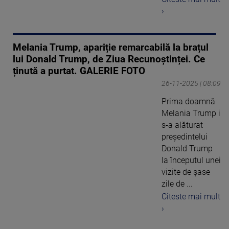
›
Melania Trump, apariție remarcabilă la brațul
lui Donald Trump, de Ziua Recunoștinței. Ce
ținută a purtat. GALERIE FOTO
26-11-2025 | 08:09
Prima doamnă
Melania Trump i
s-a alăturat
președintelui
Donald Trump
la începutul unei
vizite de șase
zile de ...
Citeste mai mult
›