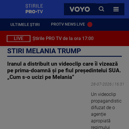
StirilePROTV
CAUTA
VOYO
TOATE 
PROTV NEWS LIVE
ULTIMELE ȘTIRI
LIVE
Știrile PRO TV de la ora 17:00
STIRI MELANIA TRUMP
Iranul a distribuit un videoclip care îi vizează
pe prima-doamnă și pe fiul președintelui SUA.
„Cum s-o ucizi pe Melania”
28-07-2026 | 16:31
Un videoclip
propagandistic
difuzat de o
agenție
apropiată
regimului