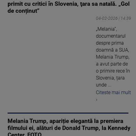
primit cu critici în Slovenia, ţara sa natală. „Gol
de conținut”
04-02-2026 | 14:39
„Melania”,
documentarul
despre prima
doamnă a SUA,
Melania Trump,
a avut parte de
o primire rece în
Slovenia, țara
unde ...
Citeste mai mult
›
Melania Trump, apariție elegantă la premiera
filmului ei, alături de Donald Trump, la Kennedy
Center. FOTO