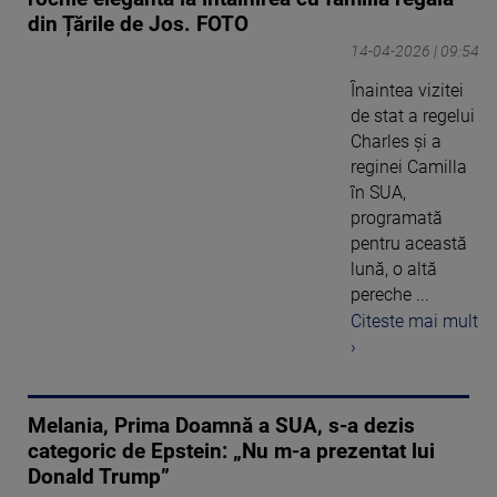
din Țările de Jos. FOTO
14-04-2026 | 09:54
Înaintea vizitei
de stat a regelui
Charles și a
reginei Camilla
în SUA,
programată
pentru această
lună, o altă
pereche ...
Citeste mai mult
›
Melania, Prima Doamnă a SUA, s-a dezis
categoric de Epstein: „Nu m-a prezentat lui
Donald Trump”