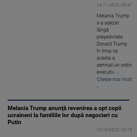
14-11-2025 | 09:47
Melania Trump
s-a așezat
lângă
președintele
Donald Trump
în timp ce
acesta a
semnat un ordin
executiv ...
Citeste mai mult
›
Melania Trump anunță revenirea a opt copii
ucraineni la familiile lor după negocieri cu
Putin
10-10-2025 | 20:19