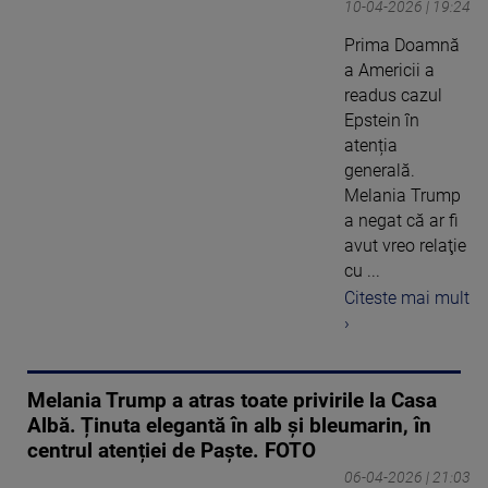
10-04-2026 | 19:24
Prima Doamnă
a Americii a
readus cazul
Epstein în
atenția
generală.
Melania Trump
a negat că ar fi
avut vreo relaţie
cu ...
Citeste mai mult
›
Melania Trump a atras toate privirile la Casa
Albă. Ținuta elegantă în alb și bleumarin, în
centrul atenției de Paște. FOTO
06-04-2026 | 21:03