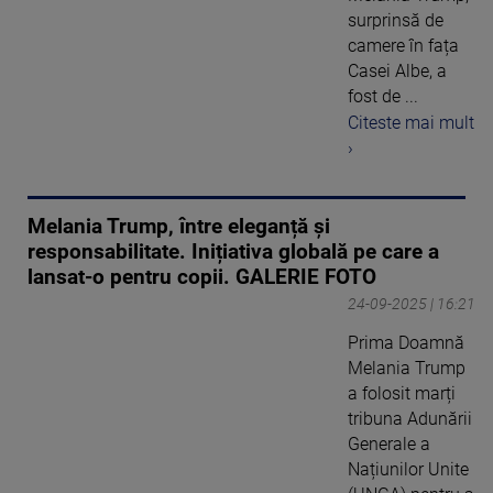
surprinsă de
camere în fața
Casei Albe, a
fost de ...
Citeste mai mult
›
Melania Trump, între eleganță și
responsabilitate. Inițiativa globală pe care a
lansat-o pentru copii. GALERIE FOTO
24-09-2025 | 16:21
Prima Doamnă
Melania Trump
a folosit marți
tribuna Adunării
Generale a
Națiunilor Unite