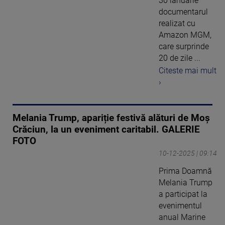
30 ianuarie
documentarul
realizat cu
Amazon MGM,
care surprinde
20 de zile ...
Citeste mai mult
›
Melania Trump, apariție festivă alături de Moș
Crăciun, la un eveniment caritabil. GALERIE
FOTO
10-12-2025 | 09:14
Prima Doamnă
Melania Trump
a participat la
evenimentul
anual Marine