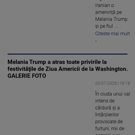
iranian o
amenință pe
Melania Trump
și pe fiul ...
Citeste mai mult
›
Melania Trump a atras toate privirile la
festivităţile de Ziua Americii de la Washington.
GALERIE FOTO
05-07-2026 | 18:18
În ciuda unui val
intens de
căldură şi a
întârzierilor
provocate de
furtuni, mii de