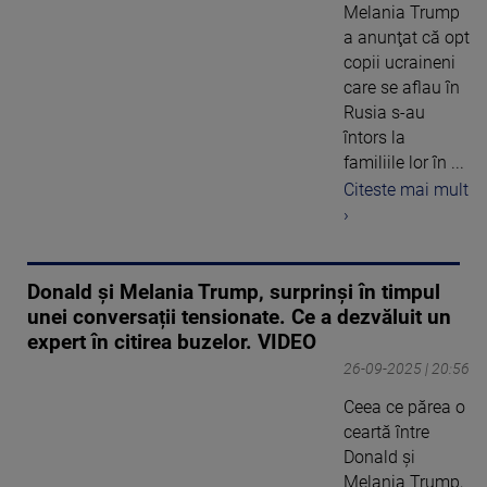
Melania Trump
a anunţat că opt
copii ucraineni
care se aflau în
Rusia s-au
întors la
familiile lor în ...
Citeste mai mult
›
Donald și Melania Trump, surprinși în timpul
unei conversații tensionate. Ce a dezvăluit un
expert în citirea buzelor. VIDEO
26-09-2025 | 20:56
Ceea ce părea o
ceartă între
Donald și
Melania Trump,