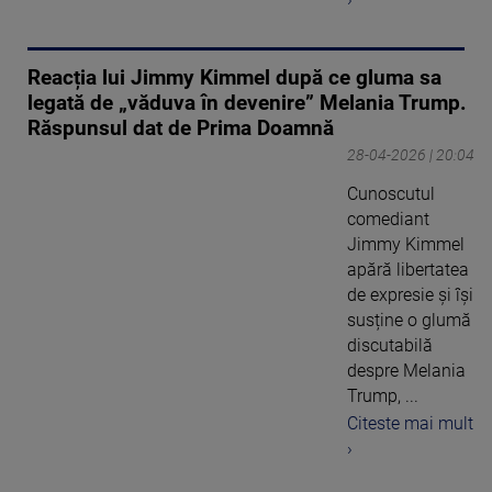
Reacția lui Jimmy Kimmel după ce gluma sa
legată de „văduva în devenire” Melania Trump.
Răspunsul dat de Prima Doamnă
28-04-2026 | 20:04
Cunoscutul
comediant
Jimmy Kimmel
apără libertatea
de expresie și își
susține o glumă
discutabilă
despre Melania
Trump, ...
Citeste mai mult
›