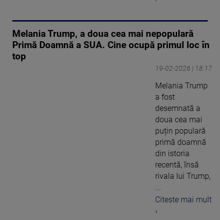
Melania Trump, a doua cea mai nepopulară
Primă Doamnă a SUA. Cine ocupă primul loc în
top
19-02-2026 | 18:17
Melania Trump
a fost
desemnată a
doua cea mai
puțin populară
primă doamnă
din istoria
recentă, însă
rivala lui Trump,
...
Citeste mai mult
›