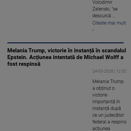
Volodimir
Zelenski, "se
descurcă ...
Citeste mai mult
›
Melania Trump, victorie în instanță în scandalul
Epstein. Acțiunea intentată de Michael Wolff a
fost respinsă
24-05-2026 | 12:32
Melania Trump
a obținut o
victorie
importantă în
instanță după
ce un judecător
federal a respins
acțiunea