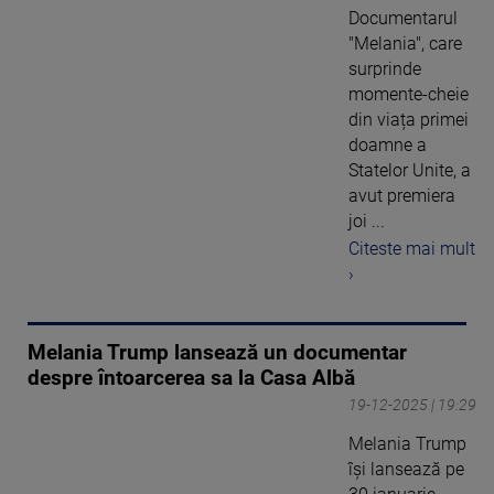
Documentarul
"Melania", care
surprinde
momente-cheie
din viața primei
doamne a
Statelor Unite, a
avut premiera
joi ...
Citeste mai mult
›
Melania Trump lansează un documentar
despre întoarcerea sa la Casa Albă
19-12-2025 | 19:29
Melania Trump
își lansează pe