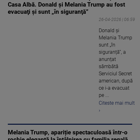
Casa Albă. Donald şi Melania Trump au fost
evacuaţi şi sunt „în siguranţă”
26-04-2026 | 06:59
Donald și
Melania Trump
sunt „în
siguranță”, a
anunțat
sâmbătă
Serviciul Secret
american, după
ce i-a evacuat
pe ...
Citeste mai mult
›
Melania Trump, apariție spectaculoasă într-o
rochie elegantă la întâlnirea cu familia regală