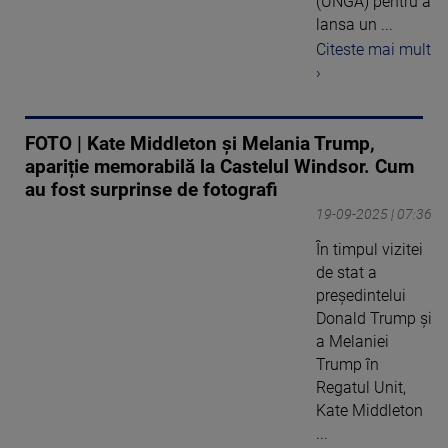
(UNGA) pentru a
lansa un ...
Citeste mai mult
›
FOTO | Kate Middleton și Melania Trump,
apariție memorabilă la Castelul Windsor. Cum
au fost surprinse de fotografi
19-09-2025 | 07:36
În timpul vizitei
de stat a
președintelui
Donald Trump și
a Melaniei
Trump în
Regatul Unit,
Kate Middleton
...