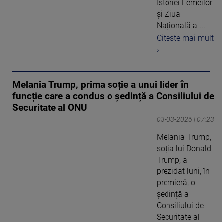
Istoriei Femeilor
și Ziua
Națională a ...
Citeste mai mult
›
Melania Trump, prima soție a unui lider în
funcție care a condus o ședință a Consiliului de
Securitate al ONU
03-03-2026 | 07:23
Melania Trump,
soția lui Donald
Trump, a
prezidat luni, în
premieră, o
ședință a
Consiliului de
Securitate al