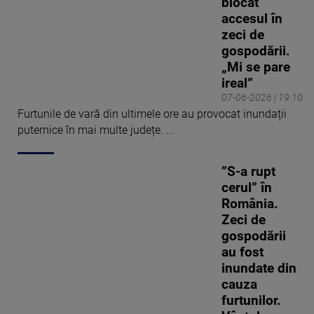
blocat
accesul în
zeci de
gospodării.
„Mi se pare
ireal”
07-06-2026 | 19:10
Furtunile de vară din ultimele ore au provocat inundații
puternice în mai multe județe. ...
”S-a rupt
cerul” în
România.
Zeci de
gospodării
au fost
inundate din
cauza
furtunilor.