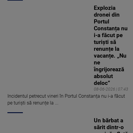
Explozia
dronei din
Portul
Constanța nu
i-a făcut pe
turiști să
renunțe la
vacanțe. „Nu
ne
îngrijorează
absolut
deloc”
08-06-2026 | 07:43
Incidentul petrecut vineri în Portul Constanța nu i-a făcut
pe turiști să renunțe la ...
Un bărbat a
sărit dintr-o