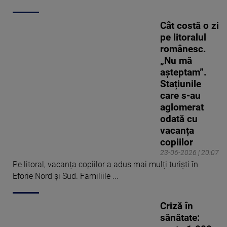
Cât costă o zi
pe litoralul
românesc.
„Nu mă
așteptam”.
Stațiunile
care s-au
aglomerat
odată cu
vacanța
copiilor
23-06-2026 | 20:07
Pe litoral, vacanța copiilor a adus mai mulți turiști în
Eforie Nord și Sud. Familiile ...
Criză în
sănătate: