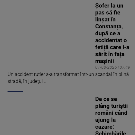
Șofer la un
pas să fie
linșat în
Constanța,
după ce a
accidentat o
fetiță care i-a
sărit în fața
mașinii
01-08-2026 | 07:49
Un accident rutier s-a transformat într-un scandal în plină
stradă, în județul ...
De ce se
plâng turiștii
români când
ajung la
cazare:
Schimbările