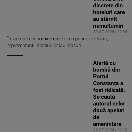
discrete din
hoteluri care
au stârnit
nemulțumiri
30-07-2026 | 19:36
În vremuri economice grele și cu puține rezervări,
reprezentanții hotelurilor iau măsuri ...
Alertă cu
bombă din
Portul
Constanța a
fost ridicată.
Se caută
autorul celor
două apeluri
de
amenințare
29-07-2026 | 12:18