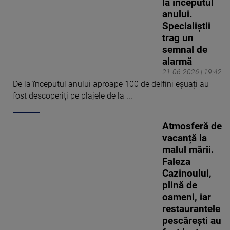
la începutul
anului.
Specialiștii
trag un
semnal de
alarmă
21-06-2026 | 19:42
De la începutul anului aproape 100 de delfini eșuați au
fost descoperiți pe plajele de la ...
Atmosferă de
vacanță la
malul mării.
Faleza
Cazinoului,
plină de
oameni, iar
restaurantele
pescărești au