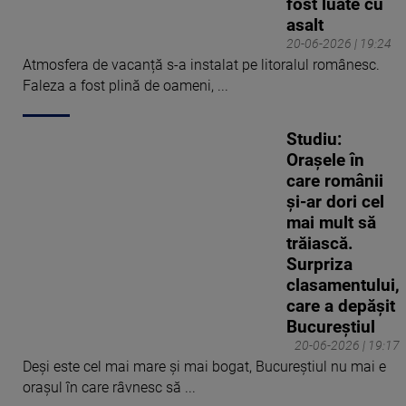
fost luate cu
asalt
20-06-2026 | 19:24
Atmosfera de vacanță s-a instalat pe litoralul românesc.
Faleza a fost plină de oameni, ...
Studiu:
Orașele în
care românii
și-ar dori cel
mai mult să
trăiască.
Surpriza
clasamentului,
care a depășit
Bucureștiul
20-06-2026 | 19:17
Deși este cel mai mare și mai bogat, Bucureștiul nu mai e
orașul în care râvnesc să ...