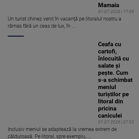
Mamaia
01-07-2026 | 17:58
Un turist chinez venit în vacanță pe litoralul nostru a
rămas fără un ceas de lux, în ...
Ceafa cu
cartofi,
înlocuită cu
salate și
pește. Cum
s-a schimbat
meniul
turiștilor pe
litoral din
pricina
caniculei
01-07-2026 | 07:55
Inclusiv meniul se adaptează la vremea extrem de
călduroasă. Pe litoral, spre exemplu, ...