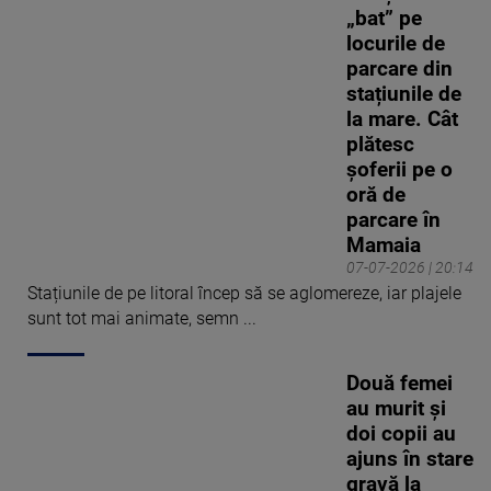
„bat” pe
locurile de
parcare din
stațiunile de
la mare. Cât
plătesc
șoferii pe o
oră de
parcare în
Mamaia
07-07-2026 | 20:14
Stațiunile de pe litoral încep să se aglomereze, iar plajele
sunt tot mai animate, semn ...
Două femei
au murit și
doi copii au
ajuns în stare
gravă la