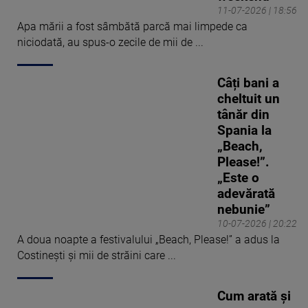
11-07-2026 | 18:56
Apa mării a fost sâmbătă parcă mai limpede ca
niciodată, au spus-o zecile de mii de ...
Câți bani a
cheltuit un
tânăr din
Spania la
„Beach,
Please!”.
„Este o
adevărată
nebunie”
10-07-2026 | 20:22
A doua noapte a festivalului „Beach, Please!” a adus la
Costinești și mii de străini care ...
Cum arată și