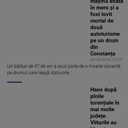
mașină aflată
în mers și a
fost lovit
mortal de
două
autoturisme
pe un drum
din
Constanța
08-06-2026 | 07:31
Un bărbat de 47 de ani a avut parte de o moarte șocantă
pe drumul care leagă stațiunile ...
Haos după
ploile
torențiale în
mai multe
județe.
Viiturile au