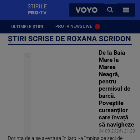
StirilePROTV
CAUTA
VOYO
TOATE 
PROTV NEWS LIVE
ULTIMELE ȘTIRI
ȘTIRI SCRISE DE ROXANA SCRIDON
De la Baia
Mare la
Marea
Neagră,
pentru
permisul de
barcă.
Poveștile
cursanților
care învață
să navigheze
04-08-2026 | 21:20
Dorința de a se aventura în larg i-a împins pe zeci de