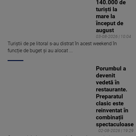
140.000 de
turiști la
mare la
început de
august
03-08-2026 | 10:04
Turiștii de pe litoral s-au distrat în acest weekend în
funcție de buget și au alocat ...
Porumbul a
devenit
vedetă în
restaurante.
Preparatul
clasic este
reinventat în
combinații
spectaculoase
02-08-2026 | 19:29