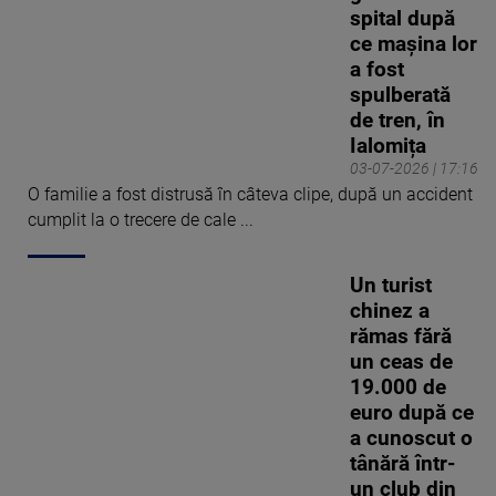
spital după
ce mașina lor
a fost
spulberată
de tren, în
Ialomița
03-07-2026 | 17:16
O familie a fost distrusă în câteva clipe, după un accident
cumplit la o trecere de cale ...
Un turist
chinez a
rămas fără
un ceas de
19.000 de
euro după ce
a cunoscut o
tânără într-
un club din