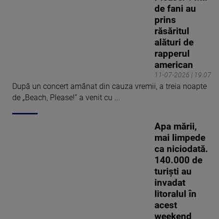
de fani au
prins
răsăritul
alături de
rapperul
american
11-07-2026 | 19:07
După un concert amânat din cauza vremii, a treia noapte
de „Beach, Please!” a venit cu ...
Apa mării,
mai limpede
ca niciodată.
140.000 de
turiști au
invadat
litoralul în
acest
weekend