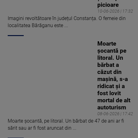
picioare
10-06-2026 | 17:32
Imagini revoltătoare în județul Constanța. O femeie din
localitatea Bărăganu este ...
Moarte
șocantă pe
litoral. Un
bărbat a
căzut din
mașină, s-a
ridicat și a
fost lovit
mortal de alt
autoturism
08-06-2026 | 17:42
Moarte șocantă, pe litoral. Un bărbat de 47 de ani ar fi
sărit sau ar fi fost aruncat din ...