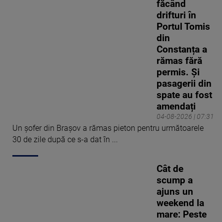
făcând
drifturi în
Portul Tomis
din
Constanța a
rămas fără
permis. Și
pasagerii din
spate au fost
amendați
04-08-2026 | 07:31
Un șofer din Brașov a rămas pieton pentru următoarele
30 de zile după ce s-a dat în ...
Cât de
scump a
ajuns un
weekend la
mare: Peste