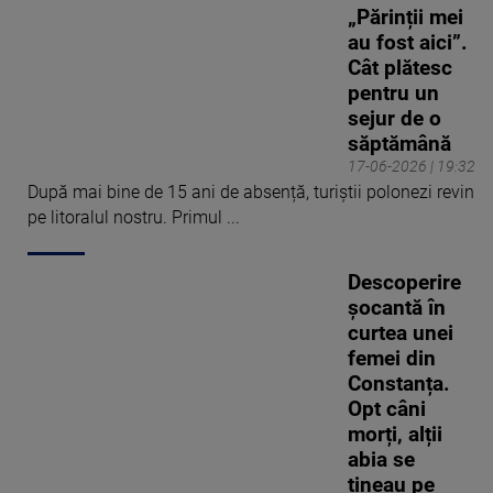
„Părinții mei
au fost aici”.
Cât plătesc
pentru un
sejur de o
săptămână
17-06-2026 | 19:32
După mai bine de 15 ani de absență, turiștii polonezi revin
pe litoralul nostru. Primul ...
Descoperire
șocantă în
curtea unei
femei din
Constanța.
Opt câni
morți, alții
abia se
țineau pe