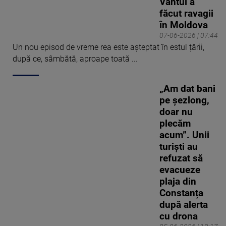
Vântul a
făcut ravagii
în Moldova
07-06-2026 | 07:44
Un nou episod de vreme rea este așteptat în estul țării,
după ce, sâmbătă, aproape toată ...
„Am dat bani
pe șezlong,
doar nu
plecăm
acum”. Unii
turiști au
refuzat să
evacueze
plaja din
Constanța
după alerta
cu drona