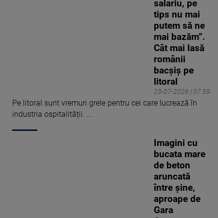
salariu, pe
tips nu mai
putem să ne
mai bazăm”.
Cât mai lasă
românii
bacșiș pe
litoral
23-07-2026 | 07:59
Pe litoral sunt vremuri grele pentru cei care lucrează în
industria ospitalității. ...
Imagini cu
bucata mare
de beton
aruncată
între șine,
aproape de
Gara