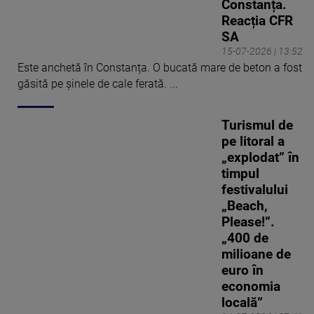
Constanța.
Reacția CFR
SA
15-07-2026 | 13:52
Este anchetă în Constanța. O bucată mare de beton a fost
găsită pe șinele de cale ferată. ...
Turismul de
pe litoral a
„explodat” în
timpul
festivalului
„Beach,
Please!”.
„400 de
milioane de
euro în
economia
locală”