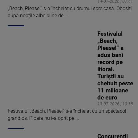
14-07-2026 | 07:41
„Beach, Please!” s-a încheiat cu drumul spre casă. Obosiți
după nopțile albe pline de ...
Festivalul
„Beach,
Please!” a
adus bani
record pe
litoral.
Turiștii au
cheltuit peste
11 milioane
de euro
13-07-2026 | 19:18
Festivalul „Beach, Please!” s-a încheiat cu un spectacol
grandios. Ploaia nu i-a oprit pe ...
Concurenții