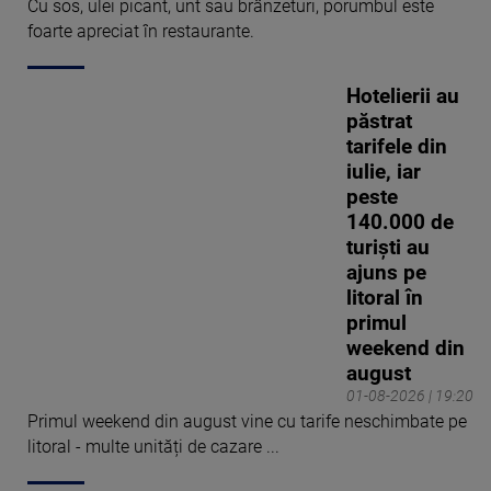
Cu sos, ulei picant, unt sau brânzeturi, porumbul este
foarte apreciat în restaurante.
Hotelierii au
păstrat
tarifele din
iulie, iar
peste
140.000 de
turiști au
ajuns pe
litoral în
primul
weekend din
august
01-08-2026 | 19:20
Primul weekend din august vine cu tarife neschimbate pe
litoral - multe unități de cazare ...