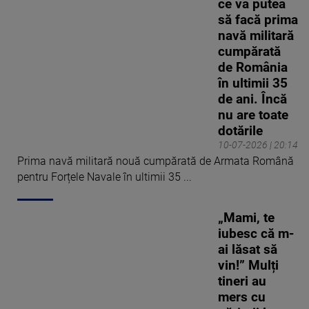
ce va putea
să facă prima
navă militară
cumpărată
de România
în ultimii 35
de ani. Încă
nu are toate
dotările
10-07-2026 | 20:14
Prima navă militară nouă cumpărată de Armata Română
pentru Forțele Navale în ultimii 35 ...
„Mami, te
iubesc că m-
ai lăsat să
vin!” Mulți
tineri au
mers cu