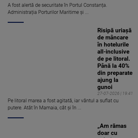
A fost alertă de securitate în Portul Constanța.
Administrația Porturilor Maritime și ...
Risipă uriașă
de mâncare
în hotelurile
all-inclusive
de pe litoral.
Până la 40%
din preparate
ajung la
gunoi
27-07-2026 | 19:41
Pe litoral marea a fost agitată, iar vântul a suflat cu
putere. Atât în Mamaia, cât și în ...
„Am rămas
doar cu