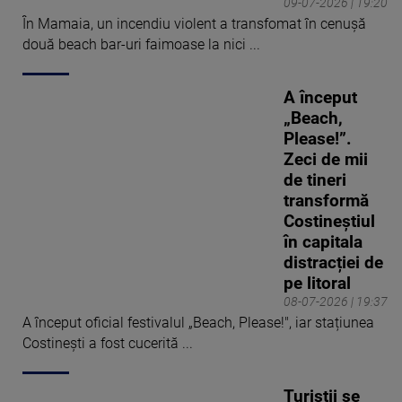
09-07-2026 | 19:20
În Mamaia, un incendiu violent a transfomat în cenușă
două beach bar-uri faimoase la nici ...
A început
„Beach,
Please!”.
Zeci de mii
de tineri
transformă
Costineștiul
în capitala
distracției de
pe litoral
08-07-2026 | 19:37
A început oficial festivalul „Beach, Please!", iar stațiunea
Costinești a fost cucerită ...
Turiștii se