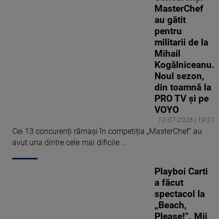
MasterChef
au gătit
pentru
militarii de la
Mihail
Kogălniceanu.
Noul sezon,
din toamnă la
PRO TV și pe
VOYO
12-07-2026 | 19:21
Cei 13 concurenți rămași în competiția „MasterChef” au
avut una dintre cele mai dificile ...
Playboi Carti
a făcut
spectacol la
„Beach,
Please!”. Mii