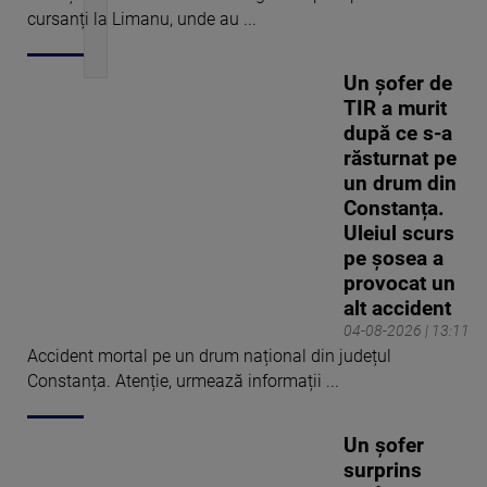
cursanți la Limanu, unde au ...
Un șofer de
TIR a murit
după ce s-a
răsturnat pe
un drum din
Constanța.
Uleiul scurs
pe șosea a
provocat un
alt accident
04-08-2026 | 13:11
Accident mortal pe un drum național din județul
Constanța. Atenție, urmează informații ...
Un șofer
surprins