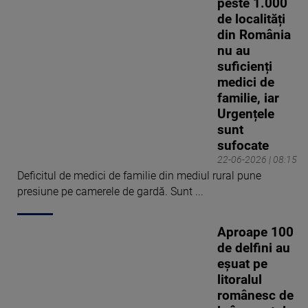
peste 1.000
de localități
din România
nu au
suficienți
medici de
familie, iar
Urgențele
sunt
sufocate
22-06-2026 | 08:15
Deficitul de medici de familie din mediul rural pune
presiune pe camerele de gardă. Sunt ...
Aproape 100
de delfini au
eșuat pe
litoralul
românesc de