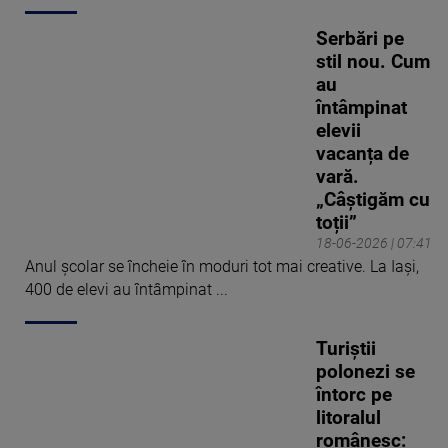
Serbări pe
stil nou. Cum
au
întâmpinat
elevii
vacanța de
vară.
„Câștigăm cu
toții”
18-06-2026 | 07:41
Anul școlar se încheie în moduri tot mai creative. La Iași,
400 de elevi au întâmpinat ...
Turiștii
polonezi se
întorc pe
litoralul
românesc: