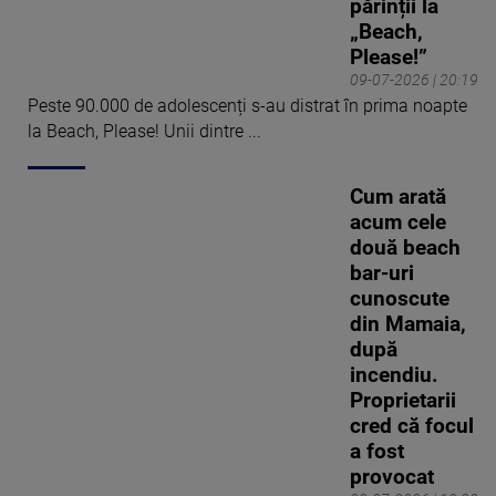
părinții la
„Beach,
Please!”
09-07-2026 | 20:19
Peste 90.000 de adolescenți s-au distrat în prima noapte
la Beach, Please! Unii dintre ...
Cum arată
acum cele
două beach
bar-uri
cunoscute
din Mamaia,
după
incendiu.
Proprietarii
cred că focul
a fost
provocat