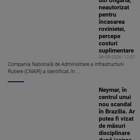
din Ungaria,
neautorizat
pentru
încasarea
rovinietei,
percepe
costuri
suplimentare
06-08-2026 | 12:52
Compania Națională de Administrare a Infrastructurii
Rutiere (CNAIR) a identificat, în ...
Neymar, în
centrul unui
nou scandal
în Brazilia. Ar
putea fi vizat
de măsuri
disciplinare