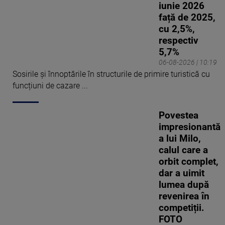
iunie 2026
față de 2025,
cu 2,5%,
respectiv
5,7%
06-08-2026 | 10:19
Sosirile și înnoptările în structurile de primire turistică cu
funcțiuni de cazare ...
Povestea
impresionantă
a lui Milo,
calul care a
orbit complet,
dar a uimit
lumea după
revenirea în
competiții.
FOTO