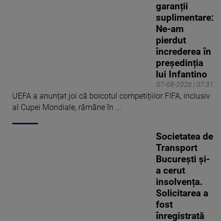
garanții
suplimentare:
Ne-am
pierdut
încrederea în
președinția
lui Infantino
07-08-2026 | 07:31
UEFA a anunțat joi că boicotul competițiilor FIFA, inclusiv
al Cupei Mondiale, rămâne în ...
Societatea de
Transport
București și-
a cerut
insolvența.
Solicitarea a
fost
înregistrată