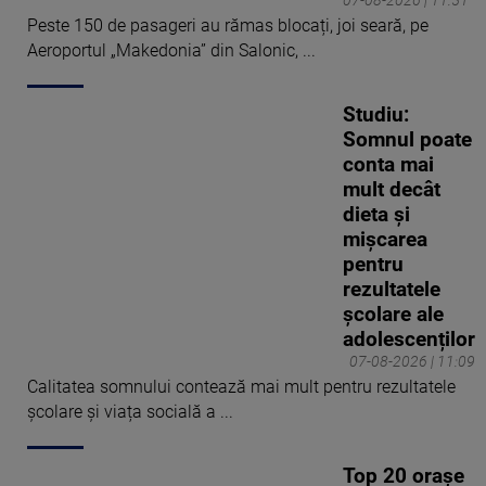
07-08-2026 | 11:51
Peste 150 de pasageri au rămas blocați, joi seară, pe
Aeroportul „Makedonia” din Salonic, ...
Studiu:
Somnul poate
conta mai
mult decât
dieta și
mișcarea
pentru
rezultatele
școlare ale
adolescenților
07-08-2026 | 11:09
Calitatea somnului contează mai mult pentru rezultatele
școlare și viața socială a ...
Top 20 orașe