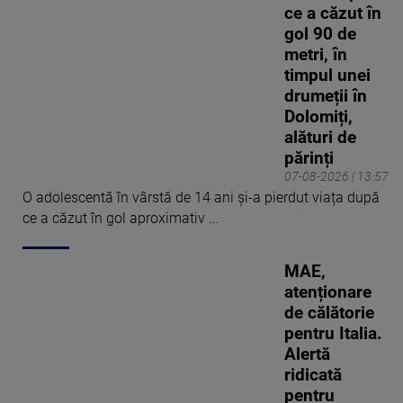
ce a căzut în
gol 90 de
metri, în
timpul unei
drumeții în
Dolomiți,
alături de
părinți
07-08-2026 | 13:57
O adolescentă în vârstă de 14 ani și-a pierdut viața după
ce a căzut în gol aproximativ ...
MAE,
atenționare
de călătorie
pentru Italia.
Alertă
ridicată
pentru