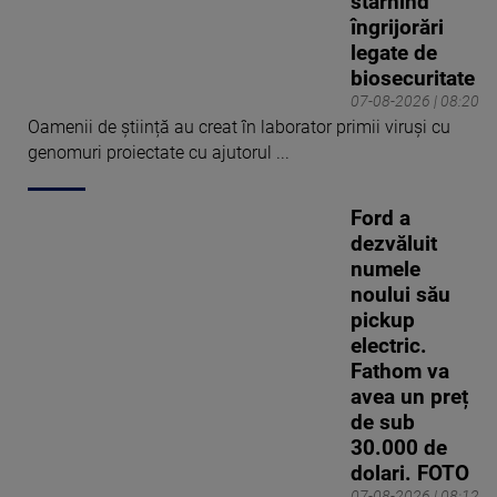
stârnind
îngrijorări
legate de
biosecuritate
07-08-2026 | 08:20
Oamenii de știință au creat în laborator primii viruși cu
genomuri proiectate cu ajutorul ...
Ford a
dezvăluit
numele
noului său
pickup
electric.
Fathom va
avea un preț
de sub
30.000 de
dolari. FOTO
07-08-2026 | 08:12