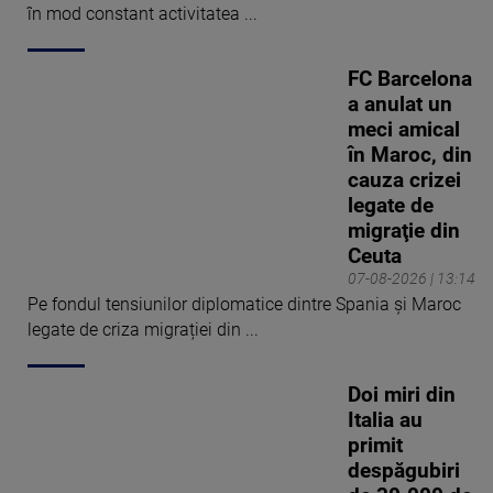
în mod constant activitatea ...
FC Barcelona
a anulat un
meci amical
în Maroc, din
cauza crizei
legate de
migraţie din
Ceuta
07-08-2026 | 13:14
Pe fondul tensiunilor diplomatice dintre Spania și Maroc
legate de criza migrației din ...
Doi miri din
Italia au
primit
despăgubiri