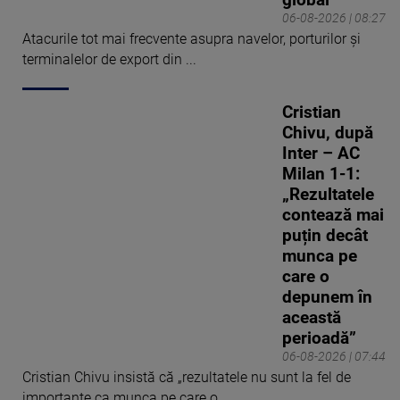
global
06-08-2026 | 08:27
Atacurile tot mai frecvente asupra navelor, porturilor și
terminalelor de export din ...
Cristian
Chivu, după
Inter – AC
Milan 1-1:
„Rezultatele
contează mai
puțin decât
munca pe
care o
depunem în
această
perioadă”
06-08-2026 | 07:44
Cristian Chivu insistă că „rezultatele nu sunt la fel de
importante ca munca pe care o ...