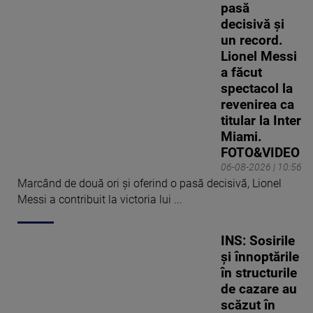
pasă
decisivă și
un record.
Lionel Messi
a făcut
spectacol la
revenirea ca
titular la Inter
Miami.
FOTO&VIDEO
06-08-2026 | 10:56
Marcând de două ori și oferind o pasă decisivă, Lionel
Messi a contribuit la victoria lui ...
INS: Sosirile
și înnoptările
în structurile
de cazare au
scăzut în