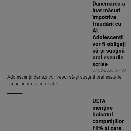
Danemarca a
luat măsuri
împotriva
fraudării cu
AI.
Adolescenții
vor fi obligați
să-și susțină
oral eseurile
scrise
07-08-2026 | 07:34
Adolescenții danezi vor trebui să-și susțină oral eseurile
scrise pentru a combate ...
UEFA
menține
boicotul
competițiilor
FIFA și cere