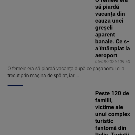
O femeie era
să piardă
vacanța din
cauza unei
greșeli
aparent
banale. Ce s-
a întâmplat la
aeroport
06-08-2026 | 09:50
O femeie era să piardă vacanța după ce pașaportul ei a
trecut prin mașina de spălat, iar ...
Peste 120 de
familii,
victime ale
unui complex
turistic
fantomă din