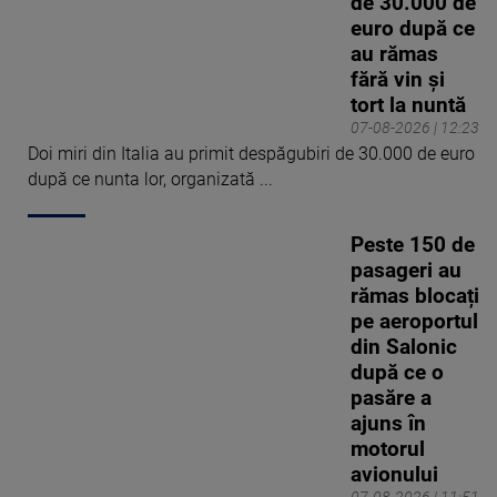
de 30.000 de
euro după ce
au rămas
fără vin și
tort la nuntă
07-08-2026 | 12:23
Doi miri din Italia au primit despăgubiri de 30.000 de euro
după ce nunta lor, organizată ...
Peste 150 de
pasageri au
rămas blocați
pe aeroportul
din Salonic
după ce o
pasăre a
ajuns în
motorul
avionului