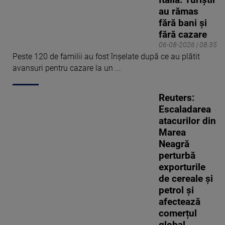
Italia. Turiștii
au rămas
fără bani și
fără cazare
06-08-2026 | 08:35
Peste 120 de familii au fost înșelate după ce au plătit
avansuri pentru cazare la un ...
Reuters:
Escaladarea
atacurilor din
Marea
Neagră
perturbă
exporturile
de cereale și
petrol și
afectează
comerțul