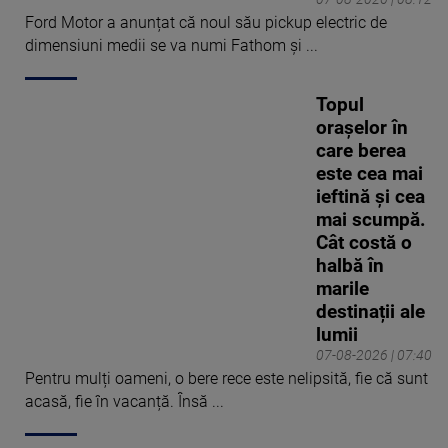
Ford Motor a anunțat că noul său pickup electric de
dimensiuni medii se va numi Fathom și ...
Topul
orașelor în
care berea
este cea mai
ieftină și cea
mai scumpă.
Cât costă o
halbă în
marile
destinații ale
lumii
07-08-2026 | 07:40
Pentru mulți oameni, o bere rece este nelipsită, fie că sunt
acasă, fie în vacanță. Însă ...