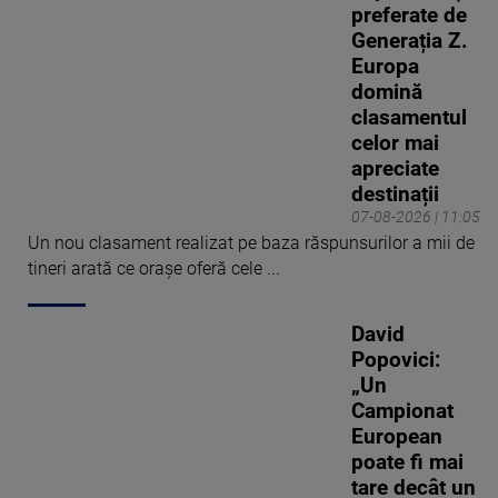
preferate de
Generația Z.
Europa
domină
clasamentul
celor mai
apreciate
destinații
07-08-2026 | 11:05
Un nou clasament realizat pe baza răspunsurilor a mii de
tineri arată ce orașe oferă cele ...
David
Popovici:
„Un
Campionat
European
poate fi mai
tare decât un