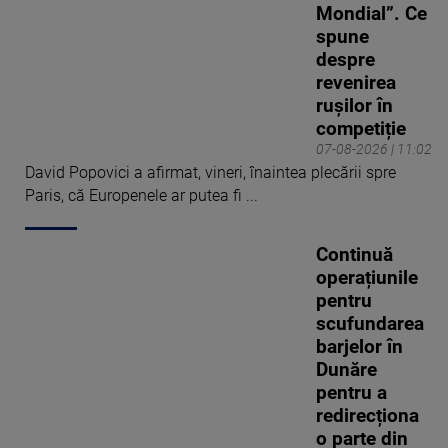
Mondial”. Ce
spune
despre
revenirea
rușilor în
competiție
07-08-2026 | 11:02
David Popovici a afirmat, vineri, înaintea plecării spre
Paris, că Europenele ar putea fi ...
Continuă
operațiunile
pentru
scufundarea
barjelor în
Dunăre
pentru a
redirecționa
o parte din