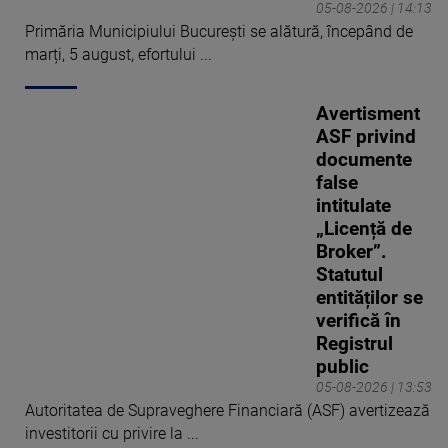
05-08-2026 | 14:13
Primăria Municipiului București se alătură, începând de
marți, 5 august, efortului ...
Avertisment
ASF privind
documente
false
intitulate
„Licență de
Broker”.
Statutul
entităților se
verifică în
Registrul
public
05-08-2026 | 13:53
Autoritatea de Supraveghere Financiară (ASF) avertizează
investitorii cu privire la ...