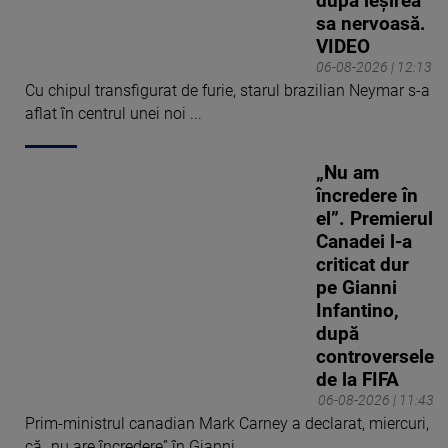
după ieșirea
sa nervoasă.
VIDEO
06-08-2026 | 12:13
Cu chipul transfigurat de furie, starul brazilian Neymar s-a
aflat în centrul unei noi ...
„Nu am
încredere în
el”. Premierul
Canadei l-a
criticat dur
pe Gianni
Infantino,
după
controversele
de la FIFA
06-08-2026 | 11:43
Prim-ministrul canadian Mark Carney a declarat, miercuri,
că „nu are încredere” în Gianni ...