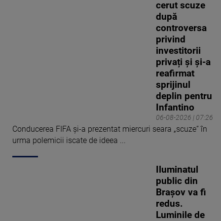
cerut scuze
după
controversa
privind
investitorii
privați și și-a
reafirmat
sprijinul
deplin pentru
Infantino
06-08-2026 | 07:26
Conducerea FIFA și-a prezentat miercuri seara „scuze” în
urma polemicii iscate de ideea ...
Iluminatul
public din
Brașov va fi
redus.
Luminile de