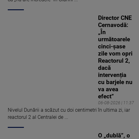
Director CNE
Cernavodă:
„În
următoarele
cinci-șase
zile vom opri
Reactorul 2,
dacă
intervenția
cu barjele nu
va avea
efect”
06-08-2026 | 11:37
Nivelul Dunării a scăzut cu doi centimetri în ultima zi, iar
reactorul 2 al Centralei de ...
O „dublă”, o