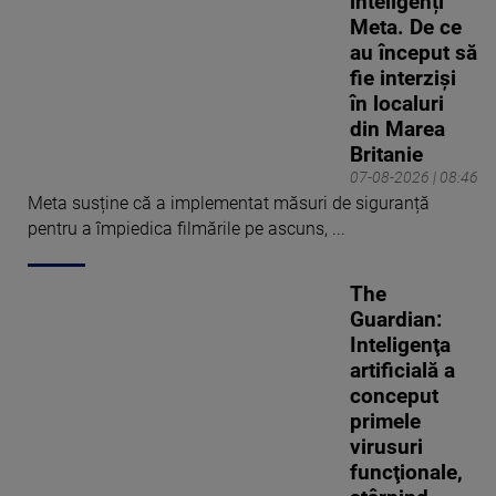
inteligenți
Meta. De ce
au început să
fie interziși
în localuri
din Marea
Britanie
07-08-2026 | 08:46
Meta susține că a implementat măsuri de siguranță
pentru a împiedica filmările pe ascuns, ...
The
Guardian:
Inteligenţa
artificială a
conceput
primele
virusuri
funcţionale,