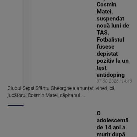
Cosmin
Matei,
suspendat
nouă luni de
TAS.
Fotbalistul
fusese
depistat
pozitiv la un
test
antidoping
07-08-2026 | 14:40
Clubul Sepsi Sfântu Gheorghe a anunțat, vineri, că
jucătorul Cosmin Matei, căpitanul ...
O
adolescentă
de 14 ani a
murit după