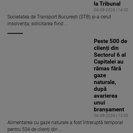
la Tribunal
06-08-2026 | 14:50
Societatea de Transport București (STB) și-a cerut
insolvența, solicitarea fiind ...
Peste 500 de
clienți din
Sectorul 6 al
Capitalei au
rămas fără
gaze
naturale,
după
avarierea
unui
branșament
06-08-2026 | 13:55
Alimentarea cu gaze naturale a fost întreruptă temporar
pentru 534 de clienți din ...