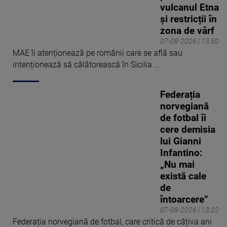
vulcanul Etna
și restricții în
zona de vârf
07-08-2026 | 13:50
MAE îi atenționează pe românii care se află sau
intenționează să călătorească în Sicilia ...
Federația
norvegiană
de fotbal îi
cere demisia
lui Gianni
Infantino:
„Nu mai
există cale
de
întoarcere”
07-08-2026 | 13:22
Federația norvegiană de fotbal, care critică de câțiva ani