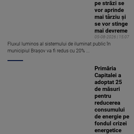
pe străzi se
vor aprinde
mai târziu și
se vor stinge
mai devreme
05-08-2026 | 15:07
Fluxul luminos al sistemului de iluminat public în
municipiul Brașov va fi redus cu 20% ...
Primăria
Capitalei a
adoptat 25
de măsuri
pentru
reducerea
consumului
de energie pe
fondul crizei
energetice