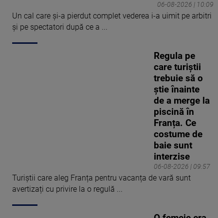
06-08-2026 | 10:09
Un cal care și-a pierdut complet vederea i-a uimit pe arbitri
și pe spectatori după ce a ...
Regula pe
care turiștii
trebuie să o
știe înainte
de a merge la
piscină în
Franța. Ce
costume de
baie sunt
interzise
06-08-2026 | 09:57
Turiștii care aleg Franța pentru vacanța de vară sunt
avertizați cu privire la o regulă ...