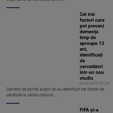
Cei trei
factori care
pot preveni
demența
timp de
aproape 13
ani,
identificați
de
cercetători
într-un nou
studiu
06-08-2026 | 07:29
Oamenii de știință susțin că au identificat trei factori de
sănătate la vârsta mijlocie ...
FIFA și-a