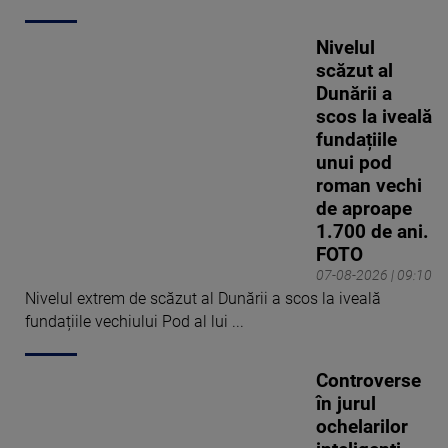
Nivelul
scăzut al
Dunării a
scos la iveală
fundațiile
unui pod
roman vechi
de aproape
1.700 de ani.
FOTO
07-08-2026 | 09:10
Nivelul extrem de scăzut al Dunării a scos la iveală
fundațiile vechiului Pod al lui ...
Controverse
în jurul
ochelarilor