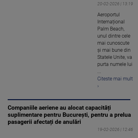
20-02-2026 | 13:19
Aeroportul
Internațional
Palm Beach,
unul dintre cele
mai cunoscute
și mai bune din
Statele Unite, va
purta numele lui
...
Citeste mai mult
›
Companiile aeriene au alocat capacități
suplimentare pentru București, pentru a prelua
pasagerii afectați de anulări
19-02-2026 | 12:46