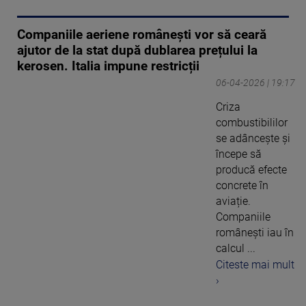
Companiile aeriene românești vor să ceară
ajutor de la stat după dublarea prețului la
kerosen. Italia impune restricții
06-04-2026 | 19:17
Criza
combustibililor
se adâncește și
începe să
producă efecte
concrete în
aviație.
Companiile
românești iau în
calcul ...
Citeste mai mult
›