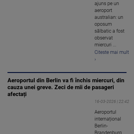
ajuns pe un
aeroport
australian: un
oposum
sălbatic a fost
observat
miercuri ...
Citeste mai mult
›
Aeroportul din Berlin va fi închis miercuri, din
cauza unei greve. Zeci de mii de pasageri
afectați
16-03-2026 | 22:42
Aeroportul
internațional
Berlin-
Brandenburg