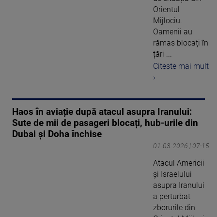
Orientul
Mijlociu.
Oamenii au
rămas blocați în
țări ...
Citeste mai mult
›
Haos în aviație după atacul asupra Iranului:
Sute de mii de pasageri blocați, hub-urile din
Dubai și Doha închise
01-03-2026 | 07:15
Atacul Americii
şi Israelului
asupra Iranului
a perturbat
zborurile din