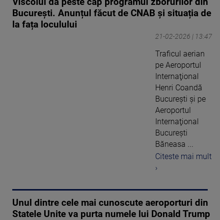
Viscolul dă peste cap programul zborurilor din
Bucureşti. Anunțul făcut de CNAB și situația de
la fața loculului
21-02-2026 | 13:47
Traficul aerian
pe Aeroportul
Internaţional
Henri Coandă
Bucureşti şi pe
Aeroportul
Internaţional
Bucureşti
Băneasa ...
Citeste mai mult
›
Unul dintre cele mai cunoscute aeroporturi din
Statele Unite va purta numele lui Donald Trump