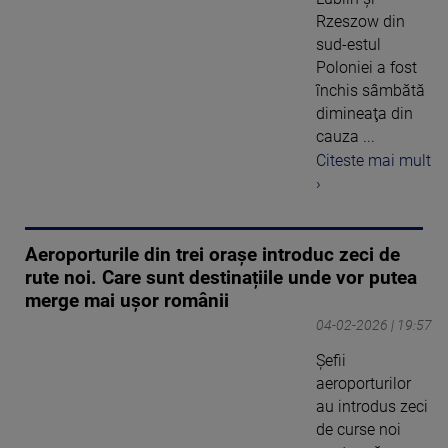
Rzeszow din
sud-estul
Poloniei a fost
închis sâmbătă
dimineaţa din
cauza ...
Citeste mai mult
›
Aeroporturile din trei orașe introduc zeci de
rute noi. Care sunt destinațiile unde vor putea
merge mai ușor românii
04-02-2026 | 19:57
Șefii
aeroporturilor
au introdus zeci
de curse noi