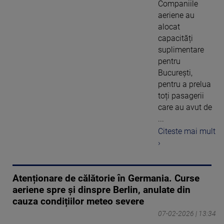
Companiile
aeriene au
alocat
capacități
suplimentare
pentru
București,
pentru a prelua
toți pasagerii
care au avut de
...
Citeste mai mult
›
Atenționare de călătorie în Germania. Curse
aeriene spre și dinspre Berlin, anulate din
cauza condițiilor meteo severe
07-02-2026 | 13:34