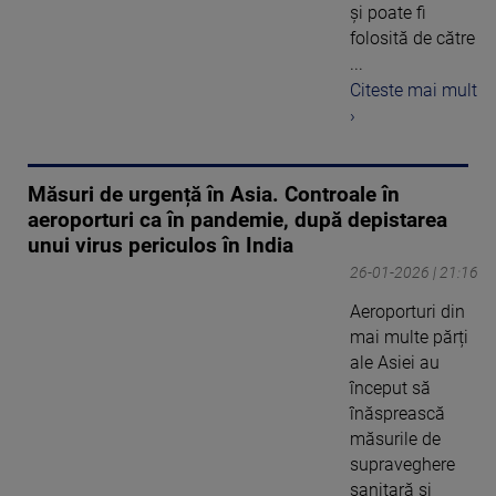
şi poate fi
folosită de către
...
Citeste mai mult
›
Măsuri de urgență în Asia. Controale în
aeroporturi ca în pandemie, după depistarea
unui virus periculos în India
26-01-2026 | 21:16
Aeroporturi din
mai multe părți
ale Asiei au
început să
înăsprească
măsurile de
supraveghere
sanitară și