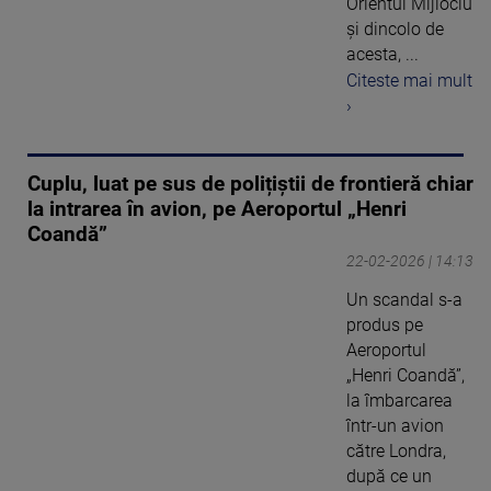
Orientul Mijlociu
şi dincolo de
acesta, ...
Citeste mai mult
›
Cuplu, luat pe sus de polițiștii de frontieră chiar
la intrarea în avion, pe Aeroportul „Henri
Coandă”
22-02-2026 | 14:13
Un scandal s-a
produs pe
Aeroportul
„Henri Coandă”,
la îmbarcarea
într-un avion
către Londra,
după ce un