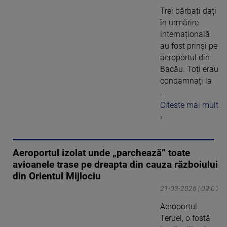
Trei bărbați dați
în urmărire
internațională
au fost prinși pe
aeroportul din
Bacău. Toți erau
condamnați la
...
Citeste mai mult
›
Aeroportul izolat unde „parchează” toate
avioanele trase pe dreapta din cauza războiului
din Orientul Mijlociu
21-03-2026 | 09:01
Aeroportul
Teruel, o fostă