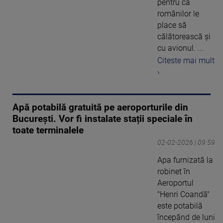
pentru că
românilor le
place să
călătorească și
cu avionul. ...
Citeste mai mult
›
Apă potabilă gratuită pe aeroporturile din
București. Vor fi instalate stații speciale în
toate terminalele
02-02-2026 | 09:59
Apa furnizată la
robinet în
Aeroportul
"Henri Coandă"
este potabilă
începând de luni