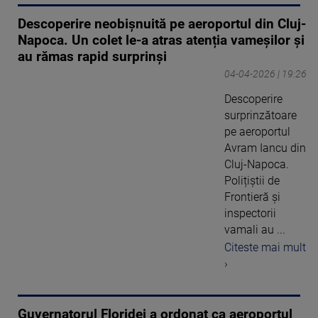
Descoperire neobișnuită pe aeroportul din Cluj-
Napoca. Un colet le-a atras atenția vameșilor și
au rămas rapid surprinși
04-04-2026 | 19:26
Descoperire
surprinzătoare
pe aeroportul
Avram Iancu din
Cluj-Napoca.
Polițiștii de
Frontieră și
inspectorii
vamali au ...
Citeste mai mult
›
Guvernatorul Floridei a ordonat ca aeroportul