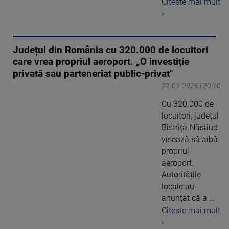
Citeste mai mult
›
Județul din România cu 320.000 de locuitori
care vrea propriul aeroport. „O investiție
privată sau parteneriat public-privat"
22-01-2026 | 20:10
Cu 320.000 de
locuitori, județul
Bistrița-Năsăud
visează să aibă
propriul
aeroport.
Autoritățile
locale au
anunțat că a ...
Citeste mai mult
›