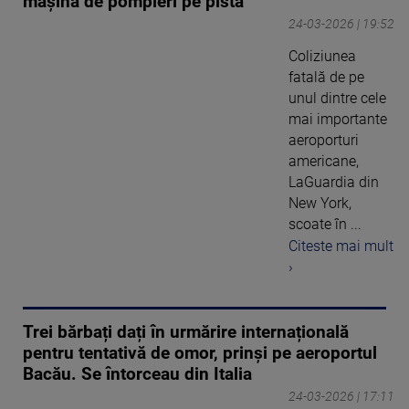
mașină de pompieri pe pistă
24-03-2026 | 19:52
Coliziunea
fatală de pe
unul dintre cele
mai importante
aeroporturi
americane,
LaGuardia din
New York,
scoate în ...
Citeste mai mult
›
Trei bărbați dați în urmărire internațională
pentru tentativă de omor, prinși pe aeroportul
Bacău. Se întorceau din Italia
24-03-2026 | 17:11