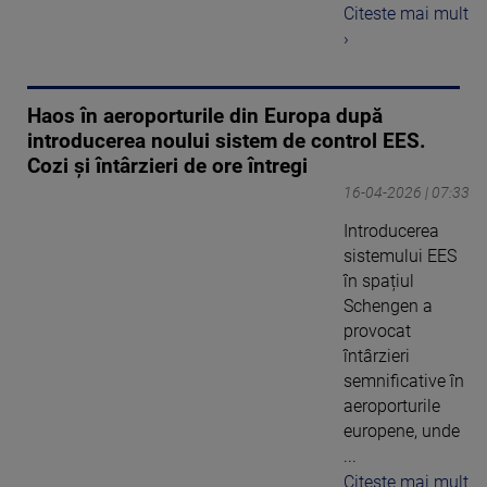
Citeste mai mult
›
Haos în aeroporturile din Europa după
introducerea noului sistem de control EES.
Cozi și întârzieri de ore întregi
16-04-2026 | 07:33
Introducerea
sistemului EES
în spațiul
Schengen a
provocat
întârzieri
semnificative în
aeroporturile
europene, unde
...
Citeste mai mult