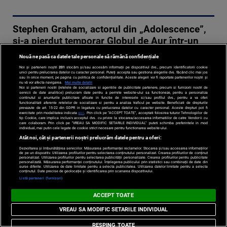
Stephen Graham, actorul din „Adolescence”,
și-a pierdut temporar Globul de Aur într-un
aeroport
Nouă ne pasă ca datele tale personale să rămână confidențiale
22-01-2026 | 07:34
Noi și partenerii noștri
201
stocăm și/sau accesăm informații pe dispozitivul dvs., precum identificatorii cookie
unici pentru prelucrarea datelor cu caracter personal. Puteți accepta sau gestiona alegerile dvs. făcând clic mai jos
sau în orice moment, pe pagina cu politica de confidențialitate. Aceste alegeri vor fi raportate partenerilor noștri și
Stephen
nu vă vor afecta navigarea.
Mai multe detalii
Noi si partenerii nostri (retelele de socializare si agentiile de publicitate partenere, precum si furnizorii nostri de
Graham a
servicii de date analitice) prelucram date pentru a permite website-ului sa functioneze, pentru a personaliza
continutul si anunturile publicitare afisate in functie de interesele si/sau profilul dvs., pentru a va oferi
functionalitati aferente retelelor de socializare si pentru a analiza traficul pe website. Beneficiati de drepturile
dezvăluit că a
prevazute de art. 15-22 din GDPR in legatura cu prelucrarea datelor cu caracter personal. Aceste drepturi pot fi
exercitate prin modalitatea indicata
aici
. Prin click pe “ACCEPT TOATE”, acceptati folosirea tuturor Tehnologiilor de
uitat accidental,
tip Cookie, care implica inclusiv acceptul dvs. cu privire la stocarea/accesarea informatiilor de catre Vendor-ii cu
care colaboram. Prin click pe “VREAU SA MODIFIC SETARILE INDIVIDUAL” puteti schimba preferintele in mod
pe aeroportul
individual, mai putin cele legate de cookie strict necesare pentru functionarea website-ului.
Atât noi, cât și partenerii noștri prelucrăm datele pentru a oferi:
din Atlanta,
Dezvoltarea și îmbunătățirea serviciilor. Măsurarea performanței reclamelor. Stocarea și/sau accesarea informațiilor
Globul de Aur
de pe un dispozitiv. Utilizarea profilurilor pentru selectarea conținutului personalizat. Crearea profilurilor de conținut
personalizat. Utilizarea profilurilor pentru selectarea publicității personalizate. Crearea profilurilor pentru publicitate
personalizată. Măsurarea performanței conținutului. Înțelegerea publicului prin statistici sau combinații de date din
câștigat pentru
surse diferite. Utilizarea de date limitate pentru a selecta publicitatea. Utilizarea datelor limitate pentru a selecta
conținutul. Date precise de geolocație și identificarea prin scanarea dispozitivului.
Cel mai bun ...
Listă parteneri (furnizori)
Citeste mai mult
ACCEPT TOATE
›
VREAU SA MODIFIC SETARILE INDIVIDUAL
RESPING TOATE