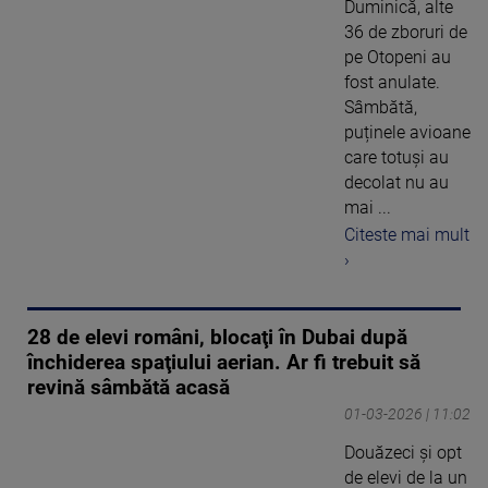
Duminică, alte
36 de zboruri de
pe Otopeni au
fost anulate.
Sâmbătă,
puținele avioane
care totuși au
decolat nu au
mai ...
Citeste mai mult
›
28 de elevi români, blocaţi în Dubai după
închiderea spaţiului aerian. Ar fi trebuit să
revină sâmbătă acasă
01-03-2026 | 11:02
Douăzeci şi opt
de elevi de la un