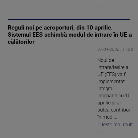
›
Reguli noi pe aeroporturi, din 10 aprilie.
Sistemul EES schimbă modul de intrare în UE a
călătorilor
07-04-2026 | 11:28
Noul de
intrare/ieșire al
UE (EES) va fi
implementat
integral
începând cu 10
aprilie și ar
putea contribui
în mod ...
Citeste mai mult
›