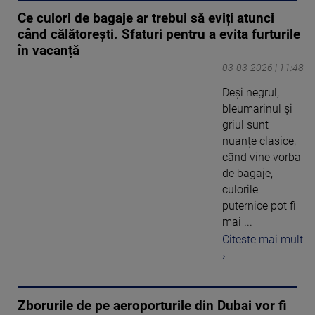
Ce culori de bagaje ar trebui să eviți atunci
când călătorești. Sfaturi pentru a evita furturile
în vacanță
03-03-2026 | 11:48
Deși negrul,
bleumarinul și
griul sunt
nuanțe clasice,
când vine vorba
de bagaje,
culorile
puternice pot fi
mai ...
Citeste mai mult
›
Zborurile de pe aeroporturile din Dubai vor fi