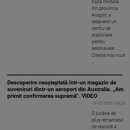
bază militară
din provincia
Aragon, a
redevenit un
centru de
staționare
pentru
aeronavele ...
Citeste mai mult
›
Descoperire neașteptată într-un magazin de
suveniruri dintr-un aeroport din Australia. „Am
primit confirmarea supremă". VIDEO
19-03-2026 | 09:26
O jucărie de
pluş remarcabil
de realistă a