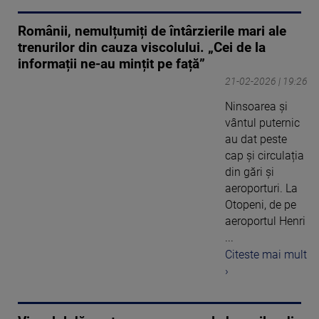
Românii, nemulțumiți de întârzierile mari ale
trenurilor din cauza viscolului. „Cei de la
informații ne-au mințit pe față”
21-02-2026 | 19:26
Ninsoarea și
vântul puternic
au dat peste
cap și circulația
din gări și
aeroporturi. La
Otopeni, de pe
aeroportul Henri
...
Citeste mai mult
›