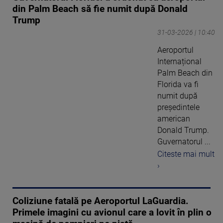
din Palm Beach să fie numit după Donald
Trump
31-03-2026 | 10:40
Aeroportul
Internațional
Palm Beach din
Florida va fi
numit după
președintele
american
Donald Trump.
Guvernatorul ...
Citeste mai mult
›
Coliziune fatală pe Aeroportul LaGuardia.
Primele imagini cu avionul care a lovit în plin o