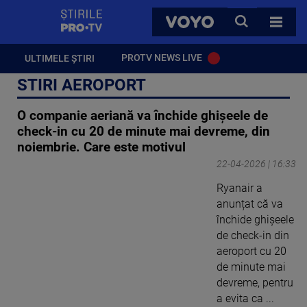
StirilePROTV
CAUTA
VOYO
TOATE 
PROTV NEWS LIVE
ULTIMELE ȘTIRI
STIRI AEROPORT
O companie aeriană va închide ghișeele de
check-in cu 20 de minute mai devreme, din
noiembrie. Care este motivul
22-04-2026 | 16:33
Ryanair a
anunțat că va
închide ghișeele
de check-in din
aeroport cu 20
de minute mai
devreme, pentru
a evita ca ...