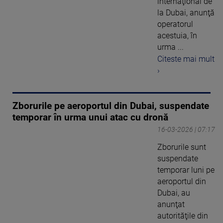
internaţional de
la Dubai, anunţă
operatorul
acestuia, în
urma ...
Citeste mai mult
›
Zborurile pe aeroportul din Dubai, suspendate
temporar în urma unui atac cu dronă
16-03-2026 | 07:17
Zborurile sunt
suspendate
temporar luni pe
aeroportul din
Dubai, au
anunţat
autorităţile din