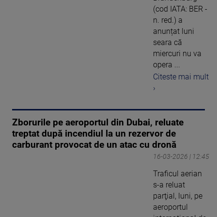
(cod IATA: BER -
n. red.) a
anunțat luni
seara că
miercuri nu va
opera ...
Citeste mai mult
›
Zborurile pe aeroportul din Dubai, reluate
treptat după incendiul la un rezervor de
carburant provocat de un atac cu dronă
16-03-2026 | 12:45
Traficul aerian
s-a reluat
parţial, luni, pe
aeroportul