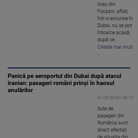
liceu din
Focşani, aflaţi
într-o excursie în
Dubai, nu se pot
întoarce acasă,
după ce ...
Citeste mai mult
›
Panică pe aeroportul din Dubai după atacul
iranian: pasageri români prinși în haosul
anulărilor
01-03-2026 | 08:10
Sute de
pasageri din
România sunt
direct afectați
de situația din