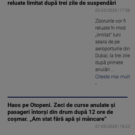
reluate limitat după trei zile de suspendări
02-03-2026 | 17:56
Zborurile vor fi
reluate în mod
„limitat” luni
seara de pe
aeroporturile din
Dubai, la trei zile
după primele
anulări ...
Citeste mai mult
›
Haos pe Otopeni. Zeci de curse anulate și
pasageri întorși din drum după 12 ore de
coșmar. „Am stat fără apă și mâncare”
01-03-2026 | 19:22