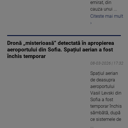
emirat, din
cauza unui ...
Citeste mai mult
›
Dronă „misterioasă” detectată în apropierea
aeroportului din Sofia. Spațiul aerian a fost
închis temporar
08-03-2026 | 17:32
Spațiul aerian
de deasupra
aeroportului
Vasil Levski din
Sofia a fost
temporar închis
sâmbătă, după
ce sistemele de
...