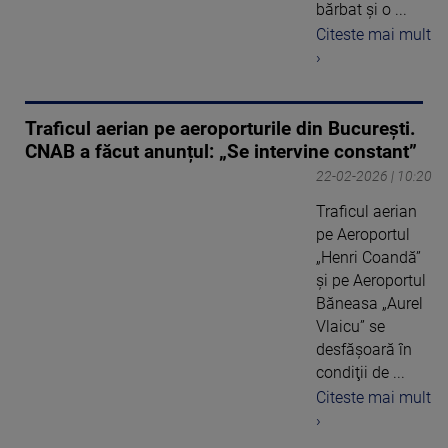
bărbat şi o ...
Citeste mai mult
›
Traficul aerian pe aeroporturile din București.
CNAB a făcut anunțul: „Se intervine constant”
22-02-2026 | 10:20
Traficul aerian
pe Aeroportul
„Henri Coandă”
şi pe Aeroportul
Băneasa „Aurel
Vlaicu” se
desfăşoară în
condiţii de ...
Citeste mai mult
›