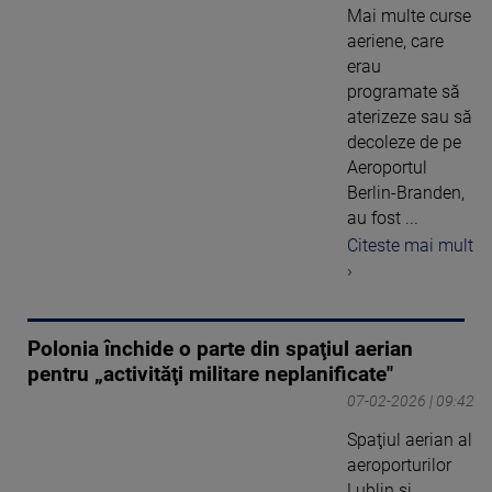
Mai multe curse
aeriene, care
erau
programate să
aterizeze sau să
decoleze de pe
Aeroportul
Berlin-Branden,
au fost ...
Citeste mai mult
›
Polonia închide o parte din spaţiul aerian
pentru „activităţi militare neplanificate"
07-02-2026 | 09:42
Spaţiul aerian al
aeroporturilor
Lublin şi