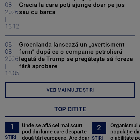
08-
Grecia la care poți ajunge doar pe jos
2026
sau cu barca
|
13:12
08-
Groenlanda lansează un „avertisment
08-
ferm” după ce o companie petrolieră
2026
legată de Trump se pregătește să foreze
|
fără aprobare
13:05
VEZI MAI MULTE ȘTIRI
TOP CITITE
Unde se află cel mai scurt
Organismul 
1
2
pod din lume care desparte
populație di
STIRI
două țări europene. Are doar
o abilitate p
STIRI