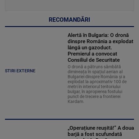
RECOMANDĂRI
Alertă în Bulgaria: O dronă
dinspre România a explodat
lângă un gazoduct.
Premierul a convocat
Consiliul de Securitate
O dronă a pătruns sâmbătă
STIRI EXTERNE
dimineața în spațiul aerian al
Bulgariei dinspre România și a
explodat la aproximativ 100 de
metri în interiorul teritoriului
bulgar, în apropierea fostului
punct de trecere a frontierei
Kardam.
„Operațiune reușită!” A doua
barjă a fost scufundată