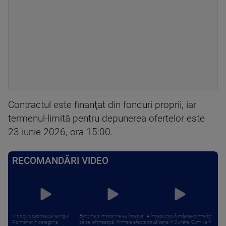
Contractul este finanţat din fonduri proprii, iar
termenul-limită pentru depunerea ofertelor este
23 iunie 2026, ora 15:00.
RECOMANDĂRI VIDEO
Moody’s păstrează ratingul
Benzina și motorina au început
A început scufundarea primelor
României în categoria
să se ieftinească. Primele efecte
două barje în Dunăre. Cum va fi