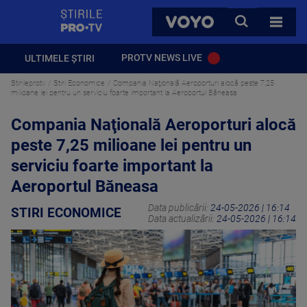
StirilePROTV
CAUTA
VOYO
TOATE 
PROTV NEWS LIVE
ULTIMELE ȘTIRI
Stirileprotv
Stiri Economice
Compania Naţională Aeroporturi alocă peste 7,25
milioane lei pentru un serviciu foarte important la Aeroportul Băneasa
Compania Naţională Aeroporturi alocă
peste 7,25 milioane lei pentru un
serviciu foarte important la
Aeroportul Băneasa
Data publicării:
24-05-2026 | 16:14
STIRI ECONOMICE
Data actualizării:
24-05-2026 | 16:14