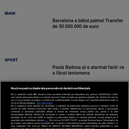
IBANI
Barcelona a bătut palma! Transfer
de 50.000.000 de euro
SPORT
Paula Badosa și-a alarmat fanii: ce
a făcut tenismena
Nouă ne pasă ca datele tale personale să rămână confidențiale
Noi și partenerii noștri
201
stocăm și/sau accesăm informații pe dispozitivul dvs., precum identificatorii cookie
unici pentru prelucrarea datelor cu caracter personal. Puteți accepta sau gestiona alegerile dvs. făcând clic mai jos
sau în orice moment, pe pagina cu politica de confidențialitate. Aceste alegeri vor fi raportate partenerilor noștri și
nu vă vor afecta navigarea.
Mai multe detalii
SPORT
Noi si partenerii nostri (retelele de socializare si agentiile de publicitate partenere, precum si furnizorii nostri de
servicii de date analitice) prelucram date pentru a permite website-ului sa functioneze, pentru a personaliza
continutul si anunturile publicitare afisate in functie de interesele si/sau profilul dvs., pentru a va oferi
functionalitati aferente retelelor de socializare si pentru a analiza traficul pe website. Beneficiati de drepturile
prevazute de art. 15-22 din GDPR in legatura cu prelucrarea datelor cu caracter personal. Aceste drepturi pot fi
exercitate prin modalitatea indicata
aici
. Prin click pe “ACCEPT TOATE”, acceptati folosirea tuturor Tehnologiilor de
tip Cookie, care implica inclusiv acceptul dvs. cu privire la stocarea/accesarea informatiilor de catre Vendor-ii cu
care colaboram. Prin click pe “VREAU SA MODIFIC SETARILE INDIVIDUAL” puteti schimba preferintele in mod
individual, mai putin cele legate de cookie strict necesare pentru functionarea website-ului.