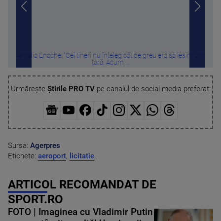
Amalia Enache: "Cei tineri nu înțeleg cât de greu era să ieșim din
Mood
țară. Acum ...
Urmărește
Știrile PRO TV
pe canalul de social media preferat:
Sursa:
Agerpres
Etichete:
aeroport
,
licitatie
,
ARTICOL RECOMANDAT DE
SPORT.RO
FOTO | Imaginea cu Vladimir Putin