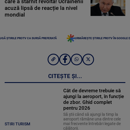
care a stârnit revoltă! Ucrainenii
acuză lipsă de reacție la nivel
mondial
UGĂ ȘTIRILE PROTV CA SURSĂ PREFERATĂ
URMĂREȘTE ȘTIRILE PROTV ÎN GOOGLE 
CITEȘTE ȘI...
Cât de devreme trebuie să
ajungi la aeroport, în funcție
de zbor. Ghid complet
pentru 2026
Să știi când să ajungi la timp la
aeroport rămâne una dintre cele
mai frecvente întrebări legate de
STIRI TURISM
călătorii.