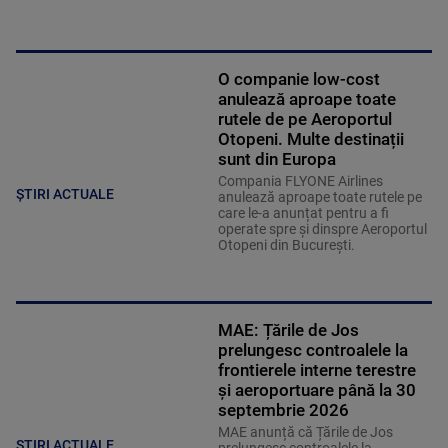
O companie low-cost
anulează aproape toate
rutele de pe Aeroportul
Otopeni. Multe destinații
sunt din Europa
Compania FLYONE Airlines
ȘTIRI ACTUALE
anulează aproape toate rutele pe
care le-a anunțat pentru a fi
operate spre și dinspre Aeroportul
Otopeni din București.
MAE: Țările de Jos
prelungesc controalele la
frontierele interne terestre
şi aeroportuare până la 30
septembrie 2026
MAE anunță că Țările de Jos
ȘTIRI ACTUALE
prelungesc controalele la