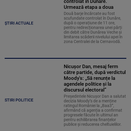
controlat în Dunăre.
Urmează etapa a doua
Două barje încărcate au fost
scufundate controlat în Dunăre,
după o operațiune de 11 ore,
ȘTIRI ACTUALE
pentru redirecționarea unei părți
din debit către Dunărea Veche și
limitarea scăderii nivelului apei în
zona Centralei de la Cernavodă.
Nicușor Dan, mesaj ferm
către partide, după verdictul
Moody's: „Să renunțe la
agendele politice şi la
discursul electoral”
Președintele Nicușor Dan a salutat
STIRI POLITICE
decizia Moody’s de a menține
ratingul României la „Baa3”,
afirmând că agenția a confirmat
progresele făcute în ultimul an
pentru echilibrarea finanțelor
publice și reducerea cheltuielilor.