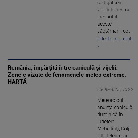
cod galben,
valabile pentru
începutul
acestei
săptămâni, ce ...
Citeste mai mult
›
România, împărțită între caniculă și vijelii.
Zonele vizate de fenomenele meteo extreme.
HARTĂ
03-08-2025 | 10:26
Meteorologii
anunţă caniculă
duminică în
judeţele
Mehedinţi, Dolj,
Olt, Teleorman,