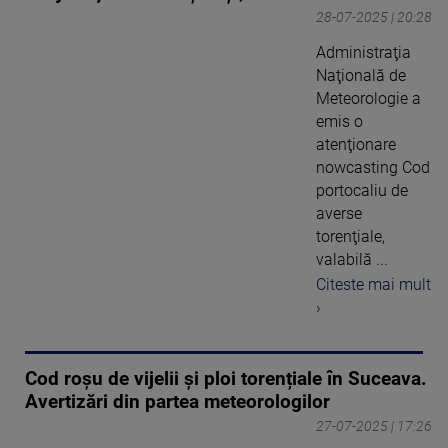
28-07-2025 | 20:28
Administraţia
Naţională de
Meteorologie a
emis o
atenţionare
nowcasting Cod
portocaliu de
averse
torenţiale,
valabilă ...
Citeste mai mult
›
Cod roșu de vijelii și ploi torențiale în Suceava.
Avertizări din partea meteorologilor
27-07-2025 | 17:26