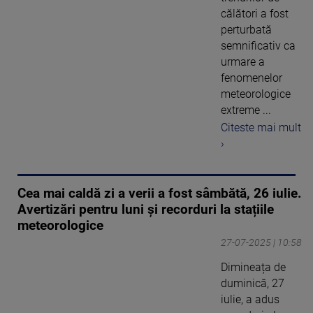
călători a fost
perturbată
semnificativ ca
urmare a
fenomenelor
meteorologice
extreme ...
Citeste mai mult
›
Cea mai caldă zi a verii a fost sâmbătă, 26 iulie.
Avertizări pentru luni și recorduri la stațiile
meteorologice
27-07-2025 | 10:58
Dimineața de
duminică, 27
iulie, a adus