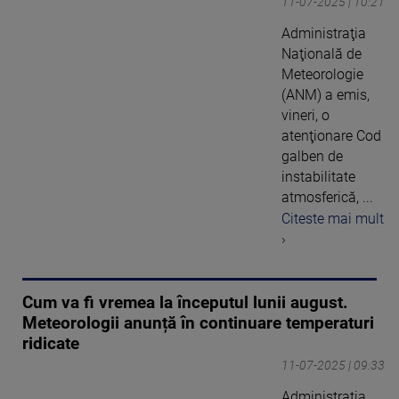
11-07-2025 | 10:21
Administraţia
Naţională de
Meteorologie
(ANM) a emis,
vineri, o
atenţionare Cod
galben de
instabilitate
atmosferică, ...
Citeste mai mult
›
Cum va fi vremea la începutul lunii august.
Meteorologii anunță în continuare temperaturi
ridicate
11-07-2025 | 09:33
Administrația