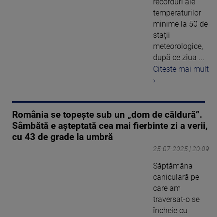
recorduri ale
temperaturilor
minime la 50 de
stații
meteorologice,
după ce ziua ...
Citeste mai mult
›
România se topește sub un „dom de căldură”.
Sâmbătă e așteptată cea mai fierbinte zi a verii,
cu 43 de grade la umbră
25-07-2025 | 20:09
Săptămâna
caniculară pe
care am
traversat-o se
încheie cu