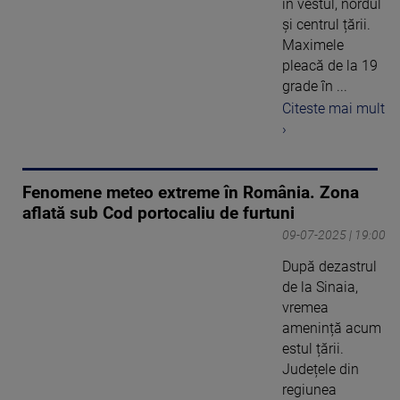
în vestul, nordul
și centrul țării.
Maximele
pleacă de la 19
grade în ...
Citeste mai mult
›
Fenomene meteo extreme în România. Zona
aflată sub Cod portocaliu de furtuni
09-07-2025 | 19:00
După dezastrul
de la Sinaia,
vremea
amenință acum
estul țării.
Județele din
regiunea