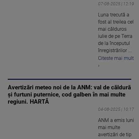
07-08-2025 | 12:19
Luna trecută a
fost al treilea cel
mai călduros
iulie de pe Terra
de la începutul
înregistrărilor ...
Citeste mai mult
›
Avertizări meteo noi de la ANM: val de căldură
și furtuni puternice, cod galben în mai multe
regiuni. HARTĂ
04-08-2025 | 10:17
ANM a emis luni
mai multe
avertizări de tip