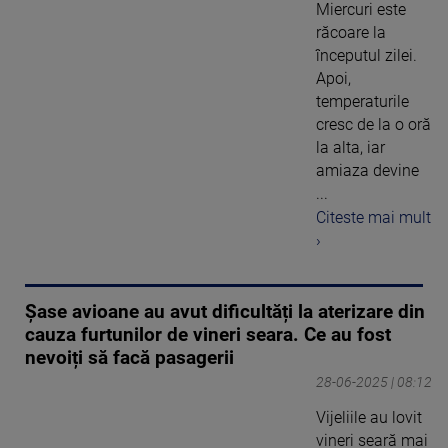
Miercuri este
răcoare la
începutul zilei.
Apoi,
temperaturile
cresc de la o oră
la alta, iar
amiaza devine
...
Citeste mai mult
›
Șase avioane au avut dificultăți la aterizare din
cauza furtunilor de vineri seara. Ce au fost
nevoiți să facă pasagerii
28-06-2025 | 08:12
Vijeliile au lovit
vineri seară mai