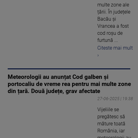
multe zone ale
țării. În județele
Bacău și
Vrancea a fost
cod roșu de
furtună ...
Citeste mai mult
›
Meteorologii au anunțat Cod galben și
portocaliu de vreme rea pentru mai multe zone
din țară. Două județe, grav afectate
27-06-2025 | 19:38
Vijeliile se
pregătesc să
măture toată
România, iar
meteorologii au