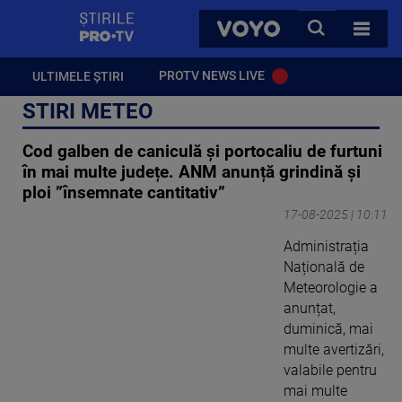
StirilePROTV
CAUTA
VOYO
TOATE 
PROTV NEWS LIVE
ULTIMELE ȘTIRI
STIRI METEO
Cod galben de caniculă și portocaliu de furtuni
în mai multe județe. ANM anunță grindină și
ploi ”însemnate cantitativ”
17-08-2025 | 10:11
Administrația
Națională de
Meteorologie a
anunțat,
duminică, mai
multe avertizări,
valabile pentru
mai multe