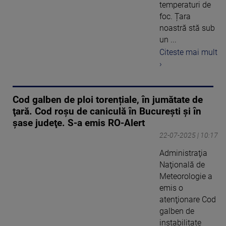
temperaturi de
foc. Țara
noastră stă sub
un ...
Citeste mai mult
›
Cod galben de ploi torențiale, în jumătate de
ţară. Cod roşu de caniculă în Bucureşti şi în
șase judeţe. S-a emis RO-Alert
22-07-2025 | 10:17
Administraţia
Naţională de
Meteorologie a
emis o
atenţionare Cod
galben de
instabilitate