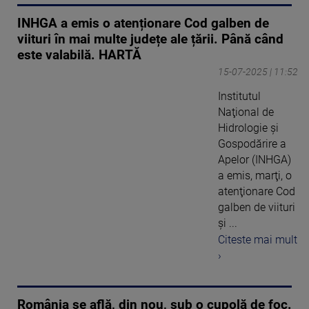
INHGA a emis o atenționare Cod galben de
viituri în mai multe județe ale țării. Până când
este valabilă. HARTĂ
15-07-2025 | 11:52
Institutul
Naţional de
Hidrologie şi
Gospodărire a
Apelor (INHGA)
a emis, marţi, o
atenţionare Cod
galben de viituri
şi ...
Citeste mai mult
›
România se află, din nou, sub o cupolă de foc.