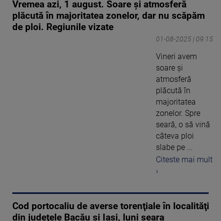
Vremea azi, 1 august. Soare și atmosferă
plăcută în majoritatea zonelor, dar nu scăpăm
de ploi. Regiunile vizate
01-08-2025 | 09:15
Vineri avem
soare și
atmosferă
plăcută în
majoritatea
zonelor. Spre
seară, o să vină
câteva ploi
slabe pe ...
Citeste mai mult
›
Cod portocaliu de averse torenţiale în localităţi
din judeţele Bacău şi Iaşi, luni seara