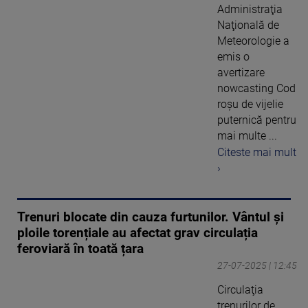
Administraţia
Naţională de
Meteorologie a
emis o
avertizare
nowcasting Cod
roşu de vijelie
puternică pentru
mai multe ...
Citeste mai mult
›
Trenuri blocate din cauza furtunilor. Vântul și
ploile torențiale au afectat grav circulația
feroviară în toată țara
27-07-2025 | 12:45
Circulaţia
trenurilor de