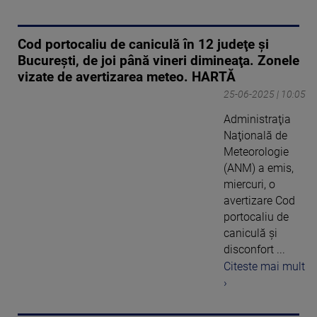
Cod portocaliu de caniculă în 12 judeţe şi
Bucureşti, de joi până vineri dimineaţa. Zonele
vizate de avertizarea meteo. HARTĂ
25-06-2025 | 10:05
Administraţia
Naţională de
Meteorologie
(ANM) a emis,
miercuri, o
avertizare Cod
portocaliu de
caniculă şi
disconfort ...
Citeste mai mult
›