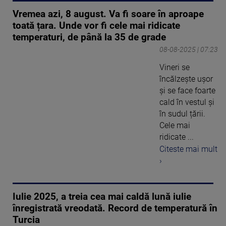
Vremea azi, 8 august. Va fi soare în aproape
toată țara. Unde vor fi cele mai ridicate
temperaturi, de până la 35 de grade
08-08-2025 | 07:23
Vineri se
încălzește ușor
și se face foarte
cald în vestul și
în sudul țării.
Cele mai
ridicate ...
Citeste mai mult
›
Iulie 2025, a treia cea mai caldă lună iulie
înregistrată vreodată. Record de temperatură în
Turcia