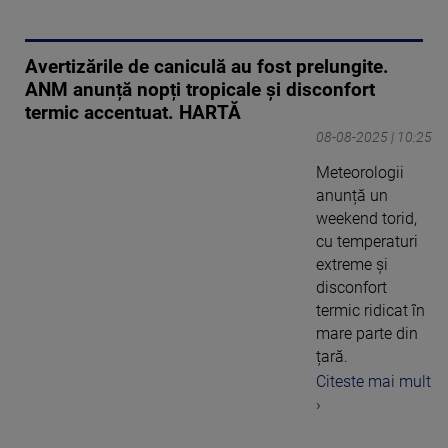
Avertizările de caniculă au fost prelungite.
ANM anunță nopți tropicale și disconfort
termic accentuat. HARTĂ
08-08-2025 | 10:25
Meteorologii
anunță un
weekend torid,
cu temperaturi
extreme și
disconfort
termic ridicat în
mare parte din
țară.
Citeste mai mult
›