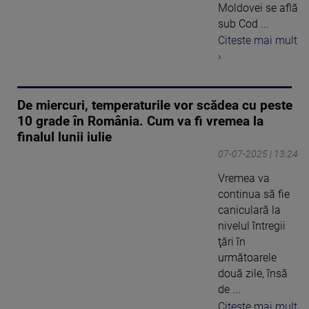
Moldovei se află
sub Cod ...
Citeste mai mult
›
De miercuri, temperaturile vor scădea cu peste
10 grade în România. Cum va fi vremea la
finalul lunii iulie
07-07-2025 | 13:24
Vremea va
continua să fie
caniculară la
nivelul întregii
ţări în
următoarele
două zile, însă
de ...
Citeste mai mult