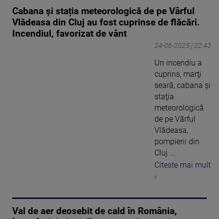
Cabana şi stația meteorologică de pe Vârful
Vlădeasa din Cluj au fost cuprinse de flăcări.
Incendiul, favorizat de vânt
24-06-2025 | 22:43
Un incendiu a
cuprins, marţi
seară, cabana şi
staţia
meteorologică
de pe Vârful
Vlădeasa,
pompierii din
Cluj ...
Citeste mai mult
›
Val de aer deosebit de cald în România,