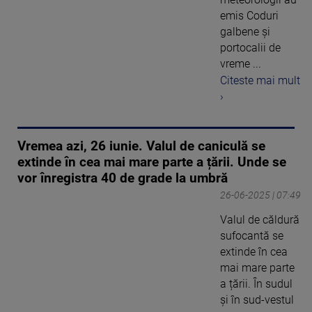
emis Coduri
galbene și
portocalii de
vreme ...
Citeste mai mult
›
Vremea azi, 26 iunie. Valul de caniculă se
extinde în cea mai mare parte a țării. Unde se
vor înregistra 40 de grade la umbră
26-06-2025 | 07:49
Valul de căldură
sufocantă se
extinde în cea
mai mare parte
a țării. În sudul
și în sud-vestul