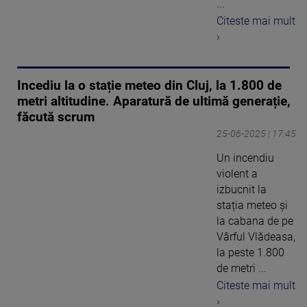
...
Citeste mai mult
›
Incediu la o stație meteo din Cluj, la 1.800 de
metri altitudine. Aparatură de ultimă generație,
făcută scrum
25-06-2025 | 17:45
Un incendiu
violent a
izbucnit la
stația meteo și
la cabana de pe
Vârful Vlădeasa,
la peste 1.800
de metri ...
Citeste mai mult
›