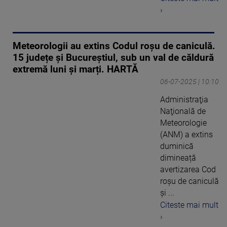
›
Meteorologii au extins Codul roșu de caniculă.
15 județe și Bucureștiul, sub un val de căldură
extremă luni și marți. HARTĂ
06-07-2025 | 10:10
Administraţia
Naţională de
Meteorologie
(ANM) a extins
duminică
dimineață
avertizarea Cod
roșu de caniculă
şi ...
Citeste mai mult
›