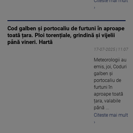
Citeste mai mult
›
Cod galben și portocaliu de furtuni în aproape
toată țara. Ploi torențiale, grindină și vijelii
până vineri. Hartă
17-07-2025 | 11:07
Meteorologii au
emis, joi, Coduri
galben și
portocaliu de
furtuni în
aproape toată
țara, valabile
până ...
Citeste mai mult
›