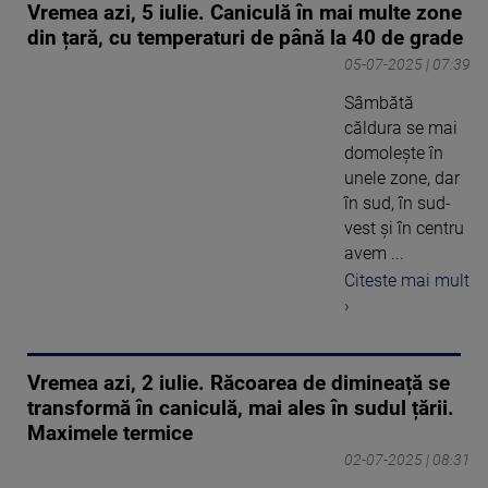
Vremea azi, 5 iulie. Caniculă în mai multe zone
din țară, cu temperaturi de până la 40 de grade
05-07-2025 | 07:39
Sâmbătă
căldura se mai
domolește în
unele zone, dar
în sud, în sud-
vest și în centru
avem ...
Citeste mai mult
›
Vremea azi, 2 iulie. Răcoarea de dimineață se
transformă în caniculă, mai ales în sudul țării.
Maximele termice
02-07-2025 | 08:31