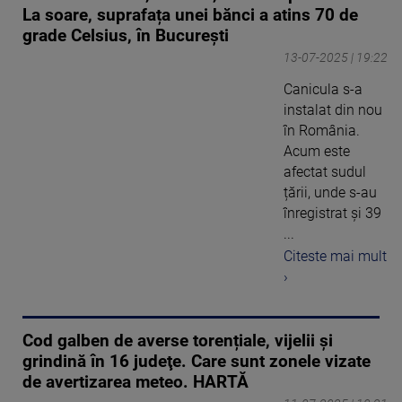
La soare, suprafața unei bănci a atins 70 de
grade Celsius, în București
13-07-2025 | 19:22
Canicula s-a
instalat din nou
în România.
Acum este
afectat sudul
țării, unde s-au
înregistrat și 39
...
Citeste mai mult
›
Cod galben de averse torențiale, vijelii și
grindină în 16 judeţe. Care sunt zonele vizate
de avertizarea meteo. HARTĂ