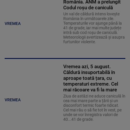
România. ANM a prelungit
Codul roșu de caniculă
Un val de căldură intens lovește
România în următoarele zile.
Temperaturile vor ajunge până la
VREMEA
41 de grade, iar mai multe județe
intră sub cod roșu de caniculă.
Meteorologii avertizează și asupra
furtunilor violente.
Vremea azi, 5 august.
Căldură insuportabilă în
aproape toată țara, cu
temperaturi extreme. Cel
mai răcoare va fi la mare
Ziua de astăzi ne aduce caniculă în
VREMEA
cea mai mare parte a țării și un
disconfort termic foarte ridicat.
Cel mai rău o să fie tot în vest, pe
unde se vor înregistra valori de
40...41 de grade.