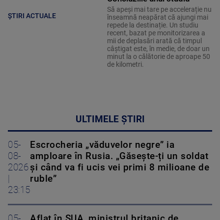
Să apeși mai tare pe accelerație nu
ȘTIRI ACTUALE
înseamnă neapărat că ajungi mai
repede la destinație. Un studiu
recent, bazat pe monitorizarea a
mii de deplasări arată că timpul
câștigat este, în medie, de doar un
minut la o călătorie de aproape 50
de kilometri.
ULTIMELE ȘTIRI
05-
Escrocheria „văduvelor negre” ia
08-
amploare în Rusia. „Găsește-ți un soldat
2026
și când va fi ucis vei primi 8 milioane de
|
ruble”
23:15
05-
Aflat în SUA, ministrul britanic de