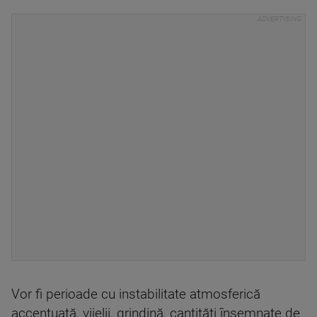
Vor fi perioade cu instabilitate atmosferică
accentuată, vijelii, grindină, cantități însemnate de