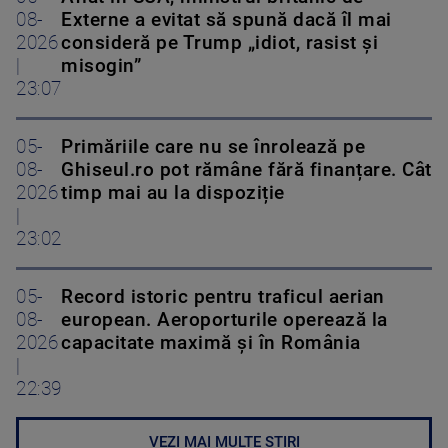
08-
Externe a evitat să spună dacă îl mai
2026
consideră pe Trump „idiot, rasist și
|
misogin”
23:07
05-
Primăriile care nu se înrolează pe
08-
Ghiseul.ro pot rămâne fără finanțare. Cât
2026
timp mai au la dispoziție
|
23:02
05-
Record istoric pentru traficul aerian
08-
european. Aeroporturile operează la
2026
capacitate maximă și în România
|
22:39
VEZI MAI MULTE ȘTIRI