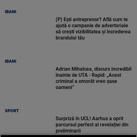
IBANI
(P) Ești antreprenor? Află cum te
ajută o campanie de advertoriale
să crești vizibilitatea și încrederea
brandului tău
IBANI
Adrian Mihalcea, discurs incredibil
înainte de UTA - Rapid: „Acest
criminal a omorât vreo șase
oameni”
SPORT
Surpriză în UCL! Aarhus a oprit
parcursul perfect al revelației din
preliminarii