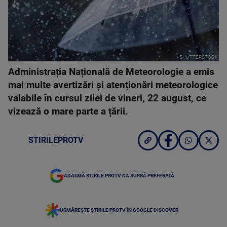
SHUTTERSTOCK
Administrația Națională de Meteorologie a emis
mai multe avertizări și atenționări meteorologice
valabile în cursul zilei de vineri, 22 august, ce
vizează o mare parte a țării.
STIRILEPROTV
ADAUGĂ ȘTIRILE PROTV CA SURSĂ PREFERATĂ
URMĂREȘTE ȘTIRILE PROTV ÎN GOOGLE DISCOVER