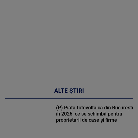
MAI
MULTE
DETALII
50:27
ALTE ȘTIRI
(P) Piața fotovoltaică din București
în 2026: ce se schimbă pentru
proprietarii de case și firme