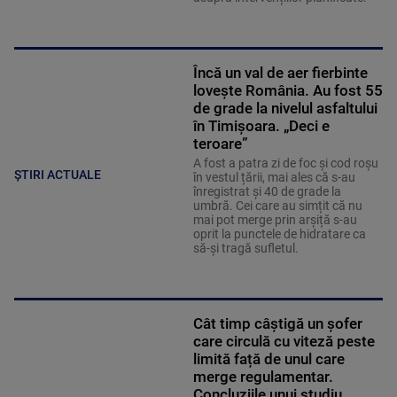
Încă un val de aer fierbinte
lovește România. Au fost 55
de grade la nivelul asfaltului
în Timișoara. „Deci e
teroare”
A fost a patra zi de foc și cod roșu
ȘTIRI ACTUALE
în vestul țării, mai ales că s-au
înregistrat și 40 de grade la
umbră. Cei care au simțit că nu
mai pot merge prin arșiță s-au
oprit la punctele de hidratare ca
să-și tragă sufletul.
Cât timp câștigă un șofer
care circulă cu viteză peste
limită față de unul care
merge regulamentar.
Concluziile unui studiu