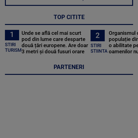
TOP CITITE
Unde se află cel mai scurt
Organismul 
1
2
pod din lume care desparte
populație di
STIRI
două țări europene. Are doar
o abilitate p
STIRI
TURISM
3 metri și două fusuri orare
oamenilor nu
STIINTA
PARTENERI