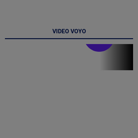
VIDEO VOYO
Stirile PRO TV
Stirile PRO
TV # 19.00 -
05 August
2026