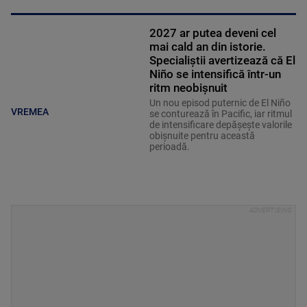
2027 ar putea deveni cel
mai cald an din istorie.
Specialiștii avertizează că El
Niño se intensifică într-un
ritm neobișnuit
Un nou episod puternic de El Niño
VREMEA
se conturează în Pacific, iar ritmul
de intensificare depășește valorile
obișnuite pentru această
perioadă.