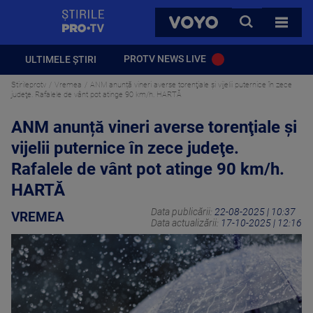
StirilePROTV
CAUTA
VOYO
TOATE 
PROTV NEWS LIVE
ULTIMELE ȘTIRI
Stirileprotv
Vremea
ANM anunță vineri averse torenţiale şi vijelii puternice în zece
judeţe. Rafalele de vânt pot atinge 90 km/h. HARTĂ
ANM anunță vineri averse torenţiale şi
vijelii puternice în zece judeţe.
Rafalele de vânt pot atinge 90 km/h.
HARTĂ
Data publicării:
22-08-2025 | 10:37
VREMEA
Data actualizării:
17-10-2025 | 12:16