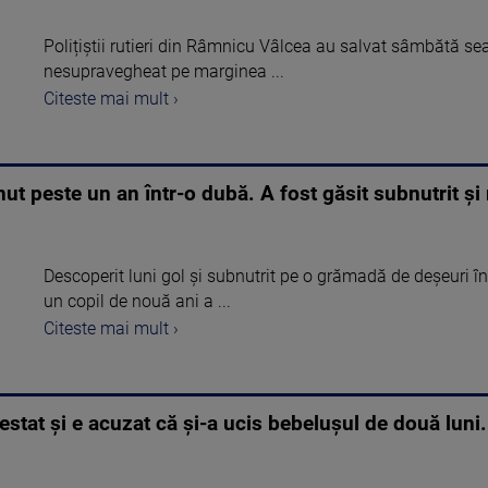
Polițiștii rutieri din Râmnicu Vâlcea au salvat sâmbătă sea
nesupravegheat pe marginea ...
Citeste mai mult ›
inut peste un an într-o dubă. A fost găsit subnutrit ș
Descoperit luni gol şi subnutrit pe o grămadă de deşeuri în
un copil de nouă ani a ...
Citeste mai mult ›
restat și e acuzat că și-a ucis bebelușul de două luni