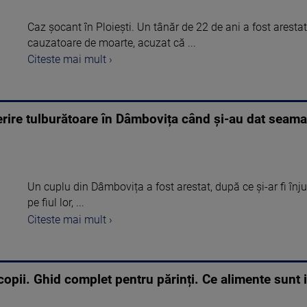
Caz șocant în Ploiești. Un tânăr de 22 de ani a fost arestat 
cauzatoare de moarte, acuzat că ...
Citeste mai mult ›
rire tulburătoare în Dâmbovița când și-au dat seama 
Un cuplu din Dâmbovița a fost arestat, după ce și-ar fi înju
pe fiul lor, ...
Citeste mai mult ›
 copii. Ghid complet pentru părinți. Ce alimente sunt 