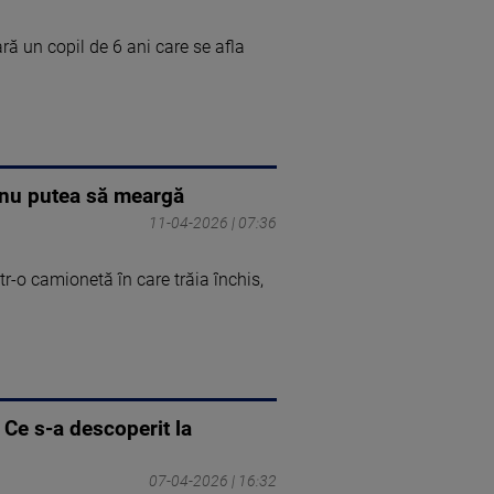
ră un copil de 6 ani care se afla
i nu putea să meargă
11-04-2026 | 07:36
tr-o camionetă în care trăia închis,
. Ce s-a descoperit la
07-04-2026 | 16:32