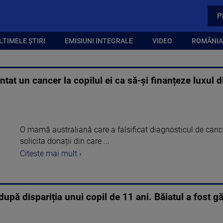
P
LTIMELE ȘTIRI
EMISIUNI INTEGRALE
VIDEO
ROMÂNIA,
at un cancer la copilul ei ca să-și finanțeze luxul din
O mamă australiană care a falsificat diagnosticul de cancer
solicita donații din care ...
Citeste mai mult ›
upă dispariția unui copil de 11 ani. Băiatul a fost găs