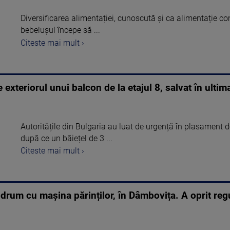
Diversificarea alimentației, cunoscută și ca alimentație c
bebelușul începe să ...
Citeste mai mult ›
 exteriorul unui balcon de la etajul 8, salvat în ultim
Autoritățile din Bulgaria au luat de urgență în plasament doi
după ce un băiețel de 3 ...
Citeste mai mult ›
a drum cu mașina părinților, în Dâmbovița. A oprit re