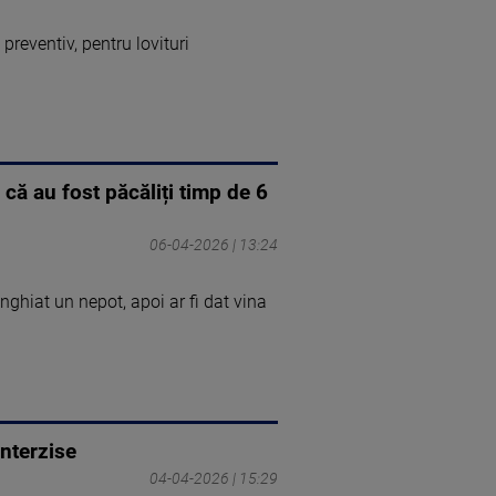
preventiv, pentru lovituri
că au fost păcăliți timp de 6
06-04-2026 | 13:24
nghiat un nepot, apoi ar fi dat vina
interzise
04-04-2026 | 15:29