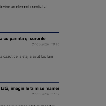
devine un element esențial al
 cu părinții și surorile
24-03-2026 | 18:16
a căzut de la etaj a avut loc luni
tată, imaginile trimise mamei
24-03-2026 | 17:02