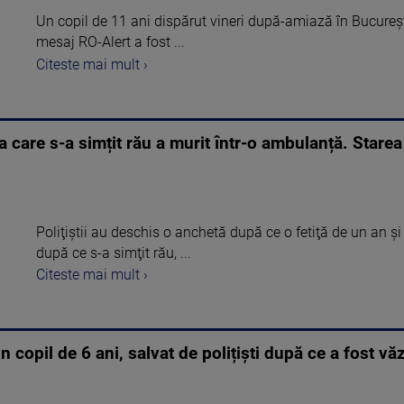
Un copil de 11 ani dispărut vineri după-amiază în București
mesaj RO-Alert a fost ...
Citeste mai mult ›
a care s-a simțit rău a murit într-o ambulanță. Starea
Poliţiştii au deschis o anchetă după ce o fetiţă de un an ş
după ce s-a simţit rău, ...
Citeste mai mult ›
 copil de 6 ani, salvat de polițiști după ce a fost văz