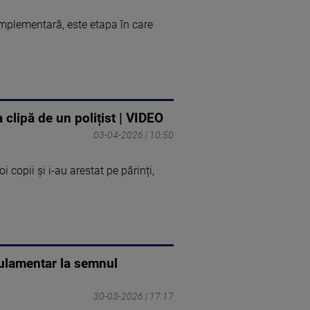
omplementară, este etapa în care
a clipă de un polițist | VIDEO
03-04-2026 | 10:50
 copii și i-au arestat pe părinți,
gulamentar la semnul
30-03-2026 | 17:17