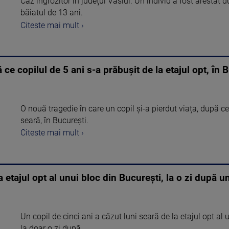
Caz îngrozitor în județul Vaslui. Un individ a fost arestat
băiatul de 13 ani.
Citeste mai mult ›
ce copilul de 5 ani s-a prăbușit de la etajul opt, în B
O nouă tragedie în care un copil și-a pierdut viața, după ce 
seară, în București.
Citeste mai mult ›
a etajul opt al unui bloc din București, la o zi după u
Un copil de cinci ani a căzut luni seară de la etajul opt al u
la doar o zi după ...