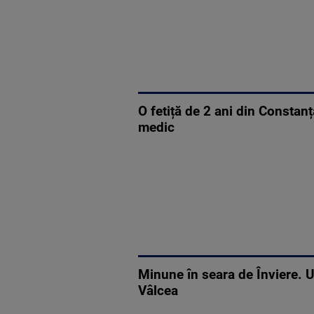
O fetiță de 2 ani din Constanț
medic
Minune în seara de Înviere. Un
Vâlcea