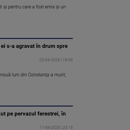
 și pentru care a fost emis și un
 ei s-a agravat în drum spre
23-04-2026 | 18:09
i nouă luni din Constanța a murit,
ut pe pervazul ferestrei, în
11-04-2026 | 20:15