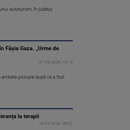
 unui autoturism, în județul
, în Fâșia Gaza. „Urme de
27-03-2026 | 13:15
e ambele picioare după ce a fost
eranța la terapii
26-03-2026 | 08:22