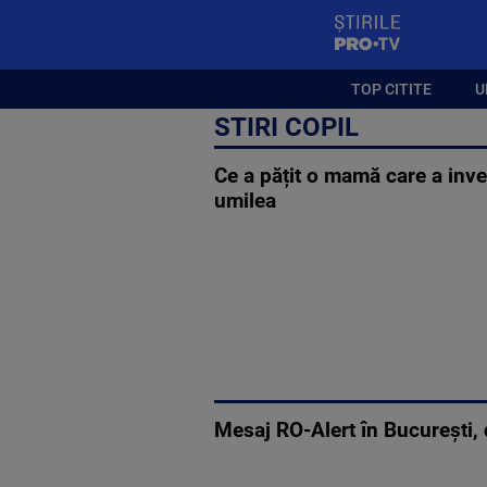
StirilePROTV
TOP CITITE
U
STIRI COPIL
Ce a pățit o mamă care a invent
umilea
Mesaj RO-Alert în București, d