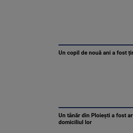
Un copil de nouă ani a fost ț
Un tânăr din Ploiești a fost a
domiciliul lor