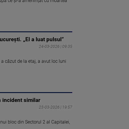
 după ce și-a amenințat cu moartea
ucurești. „El a luat pulsul”
24-03-2026 | 09:35
a căzut de la etaj, a avut loc luni
n incident similar
23-03-2026 | 19:57
nui bloc din Sectorul 2 al Capitalei,