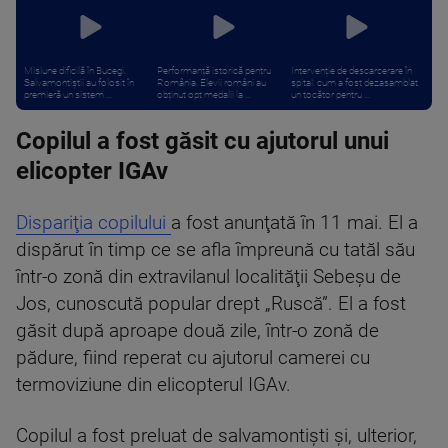
Misiune dificilă în Bucegi.
Performanță istorică pentru
Intervenție de descarcerare în
Salvamontiștii au folosit în
România. Elevii români au
spital: cum a fost dezasamblat
premieră un sistem ...
obținut opt medalii la ...
un tocător pentru ...
Copilul a fost găsit cu ajutorul unui
elicopter IGAv
Dispariţia copilului
a fost anunţată în 11 mai. El a
dispărut în timp ce se afla împreună cu tatăl său
într-o zonă din extravilanul localităţii Sebeşu de
Jos, cunoscută popular drept „Ruscă”. El a fost
găsit după aproape două zile, într-o zonă de
pădure, fiind reperat cu ajutorul camerei cu
termoviziune din elicopterul IGAv.
Copilul a fost preluat de salvamontişti şi, ulterior,