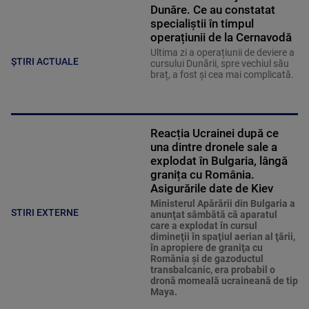
Dunăre. Ce au constatat
specialiștii în timpul
operațiunii de la Cernavodă
Ultima zi a operațiunii de deviere a
ȘTIRI ACTUALE
cursului Dunării, spre vechiul său
braț, a fost și cea mai complicată.
Reacția Ucrainei după ce
una dintre dronele sale a
explodat în Bulgaria, lângă
granița cu România.
Asigurările date de Kiev
Ministerul Apărării din Bulgaria a
STIRI EXTERNE
anunţat sâmbătă că aparatul
care a explodat în cursul
dimineţii în spaţiul aerian al ţării,
în apropiere de graniţa cu
România şi de gazoductul
transbalcanic, era probabil o
dronă momeală ucraineană de tip
Maya.