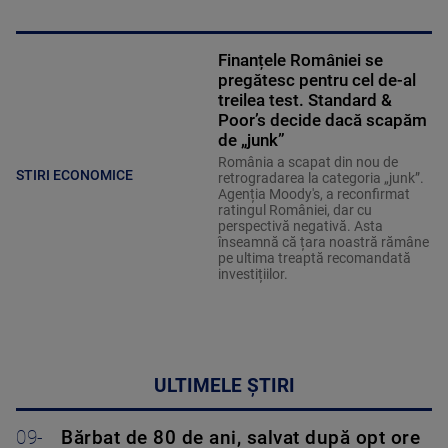
Finanțele României se
pregătesc pentru cel de-al
treilea test. Standard &
Poor’s decide dacă scapăm
de „junk”
România a scapat din nou de
STIRI ECONOMICE
retrogradarea la categoria „junk”.
Agenția Moody's, a reconfirmat
ratingul României, dar cu
perspectivă negativă. Asta
înseamnă că țara noastră rămâne
pe ultima treaptă recomandată
investițiilor.
ULTIMELE ȘTIRI
09-
Bărbat de 80 de ani, salvat după opt ore