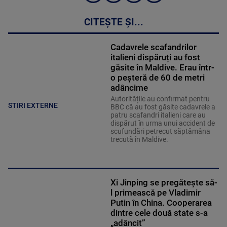
CITEȘTE ȘI...
Cadavrele scafandrilor
italieni dispăruți au fost
găsite în Maldive. Erau într-
o peșteră de 60 de metri
adâncime
Autoritățile au confirmat pentru
STIRI EXTERNE
BBC că au fost găsite cadavrele a
patru scafandri italieni care au
dispărut în urma unui accident de
scufundări petrecut săptămâna
trecută în Maldive.
Xi Jinping se pregăteşte să-
l primească pe Vladimir
Putin în China. Cooperarea
dintre cele două state s-a
„adâncit”