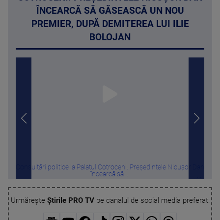
ÎNCEARCĂ SĂ GĂSEASCĂ UN NOU
PREMIER, DUPĂ DEMITEREA LUI ILIE
BOLOJAN
Consultări politice la Palatul Cotroceni. Președintele Nicușor Dan
Misi
încearcă să ...
Urmărește
Știrile PRO TV
pe canalul de social media preferat: