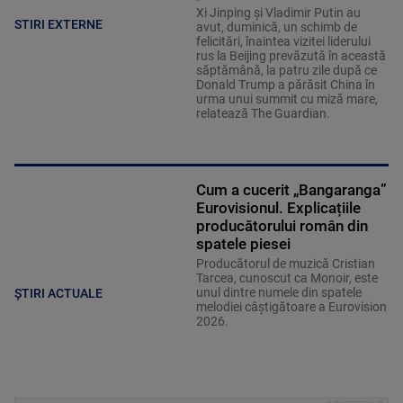
Xi Jinping şi Vladimir Putin au
STIRI EXTERNE
avut, duminică, un schimb de
felicitări, înaintea vizitei liderului
rus la Beijing prevăzută în această
săptămână, la patru zile după ce
Donald Trump a părăsit China în
urma unui summit cu miză mare,
relatează The Guardian.
Cum a cucerit „Bangaranga”
Eurovisionul. Explicațiile
producătorului român din
spatele piesei
Producătorul de muzică Cristian
Tarcea, cunoscut ca Monoir, este
unul dintre numele din spatele
ȘTIRI ACTUALE
melodiei câştigătoare a Eurovision
2026.