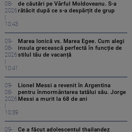
08-
de căutări pe Vârful Moldoveanu. S-a
2026
rătăcit după ce s-a despărțit de grup
|
10:43
09-
Marea Ionică vs. Marea Egee. Cum alegi
08-
insula grecească perfectă în funcție de
2026
stilul tău de vacanță
|
10:41
09-
Lionel Messi a revenit în Argentina
08-
pentru înmormântarea tatălui său. Jorge
2026
Messi a murit la 68 de ani
|
10:39
09-
Ce a făcut adolescentul thailandez