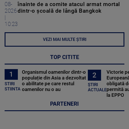
08-
înainte de a comite atacul armat mortal
2026
dintr-o școală de lângă Bangkok
|
10:23
VEZI MAI MULTE ȘTIRI
TOP CITITE
Organismul oamenilor dintr-o
Victorie p
1
2
populație din Asia a dezvoltat
Europeană
o abilitate pe care restul
obligată d
STIRI
ȘTIRI
oamenilor nu o au
permită au
STIINTA
ACTUALE
la EPPO
PARTENERI