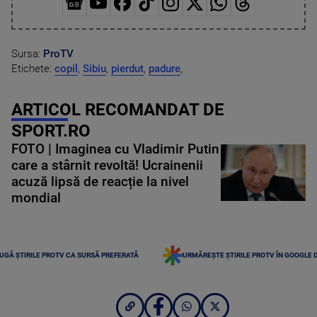
Sursa:
ProTV
Etichete:
copil
,
Sibiu
,
pierdut
,
padure
,
ARTICOL RECOMANDAT DE
SPORT.RO
FOTO | Imaginea cu Vladimir Putin
care a stârnit revoltă! Ucrainenii
acuză lipsă de reacție la nivel
mondial
UGĂ ȘTIRILE PROTV CA SURSĂ PREFERATĂ
URMĂREȘTE ȘTIRILE PROTV ÎN GOOGLE 