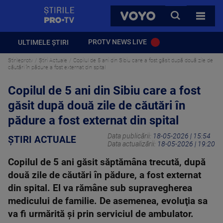
StirilePROTV
CAUTA
VOYO
TOATE 
PROTV NEWS LIVE
ULTIMELE ȘTIRI
Stirileprotv
Știri Actuale
Copilul de 5 ani din Sibiu care a fost găsit după două zile de
căutări în pădure a fost externat din spital
Copilul de 5 ani din Sibiu care a fost
găsit după două zile de căutări în
pădure a fost externat din spital
Data publicării:
18-05-2026 | 15:54
ȘTIRI ACTUALE
Data actualizării:
18-05-2026 | 19:20
Copilul de 5 ani găsit săptămâna trecută, după
două zile de căutări în pădure, a fost externat
din spital. El va rămâne sub supravegherea
medicului de familie. De asemenea, evoluţia sa
va fi urmărită şi prin serviciul de ambulator.