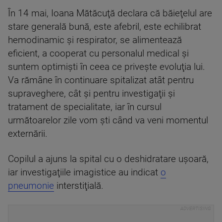
În 14 mai, Ioana Mătăcuţă declara că băieţelul are
stare generală bună, este afebril, este echilibrat
hemodinamic şi respirator, se alimentează
eficient, a cooperat cu personalul medical şi
suntem optimişti în ceea ce priveşte evoluţia lui.
Va rămâne în continuare spitalizat atât pentru
supraveghere, cât şi pentru investigaţii şi
tratament de specialitate, iar în cursul
următoarelor zile vom şti când va veni momentul
externării.
Copilul a ajuns la spital cu o deshidratare uşoară,
iar investigaţiile imagistice au indicat
o
pneumonie
interstiţială.