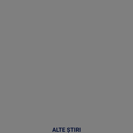
Stirile PRO
TV # 19.00 -
8 August
2026
MAI
MULTE
DETALII
30:33
ALTE ȘTIRI