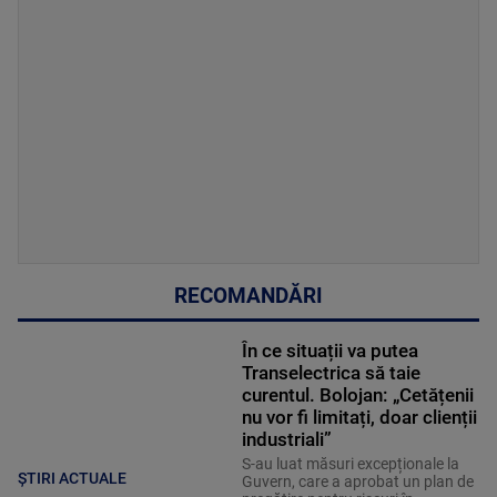
RECOMANDĂRI
În ce situații va putea
Transelectrica să taie
curentul. Bolojan: „Cetățenii
nu vor fi limitați, doar clienții
industriali”
S-au luat măsuri excepționale la
ȘTIRI ACTUALE
Guvern, care a aprobat un plan de