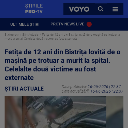
StirilePROTV
CAUTA
VOYO
TOATE 
PROTV NEWS LIVE
ULTIMELE ȘTIRI
Stirileprotv
Știri Actuale
Fetița de 12 ani din Bistrița lovită de o mașină pe trotuar a
murit la spital. Celelalte două victime au fost externate
Fetița de 12 ani din Bistrița lovită de o
mașină pe trotuar a murit la spital.
Celelalte două victime au fost
externate
Data publicării:
16-06-2026 | 22:37
ȘTIRI ACTUALE
Data actualizării:
16-06-2026 | 22:37