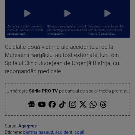
„Situația e critică în domeniul
Bărbatul care a desenat o inimă
Aeroportul Arad a rămas fără
imobiliar”. Românii cu credite
pe Transfăgărășan ar putea crea
kerosen pentru o cursă spre
aprobate riscă ...
un precedent. ...
Antalya. O cisternă cu ...
Celelalte două victime ale accidentului de la
Mureşenii Bârgăului au fost externate, luni, din
Spitalul Clinic Judeţean de Urgenţă Bistriţa, cu
recomandări medicale.
Urmărește
Știrile PRO TV
pe canalul de social media preferat:
Sursa:
Agerpres
Etichete:
bistrita nasaud
,
accident
,
copil
,