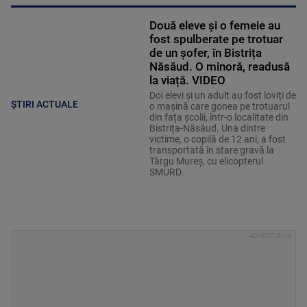
Două eleve și o femeie au
fost spulberate pe trotuar
de un șofer, în Bistrița
Năsăud. O minoră, readusă
la viață. VIDEO
Doi elevi și un adult au fost loviți de
ȘTIRI ACTUALE
o mașină care gonea pe trotuarul
din fața școlii, într-o localitate din
Bistrița-Năsăud. Una dintre
victime, o copilă de 12 ani, a fost
transportată în stare gravă la
Târgu Mureș, cu elicopterul
SMURD.