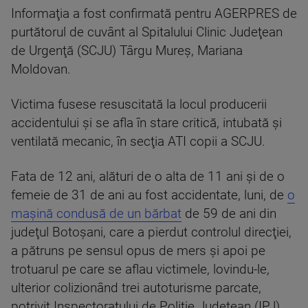
Informaţia a fost confirmată pentru AGERPRES de
purtătorul de cuvânt al Spitalului Clinic Judeţean
de Urgenţă (SCJU) Târgu Mureş, Mariana
Moldovan.
Victima fusese resuscitată la locul producerii
accidentului şi se afla în stare critică, intubată şi
ventilată mecanic, în secţia ATI copii a SCJU.
Fata de 12 ani, alături de o alta de 11 ani şi de o
femeie de 31 de ani au fost accidentate, luni, de
o
maşină condusă de un bărbat
de 59 de ani din
judeţul Botoşani, care a pierdut controlul direcţiei,
a pătruns pe sensul opus de mers şi apoi pe
trotuarul pe care se aflau victimele, lovindu-le,
ulterior colizionând trei autoturisme parcate,
potrivit Inspectoratului de Poliţie Judeţean (IPJ)