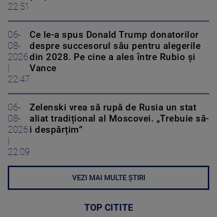
22:51
06-
Ce le-a spus Donald Trump donatorilor
08-
despre succesorul său pentru alegerile
2026
din 2028. Pe cine a ales între Rubio și
|
Vance
22:47
06-
Zelenski vrea să rupă de Rusia un stat
08-
aliat tradițional al Moscovei. „Trebuie să-
2026
i despărțim”
|
22:09
VEZI MAI MULTE ȘTIRI
TOP CITITE