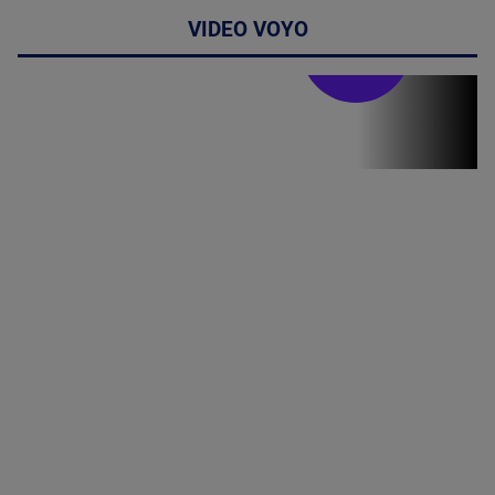
VIDEO VOYO
Stirile PRO TV
Stirile PRO
TV # 19.00 -
06 August
2026
MAI
MULTE
DETALII