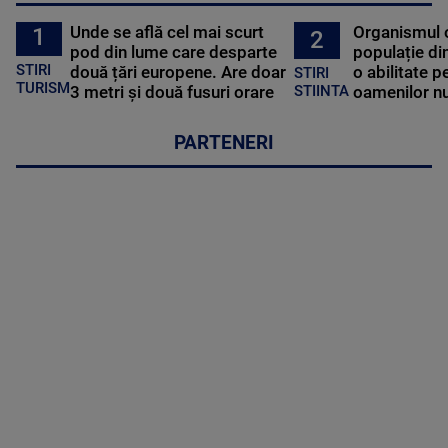
Unde se află cel mai scurt
Organismul 
1
2
pod din lume care desparte
populație di
STIRI
două țări europene. Are doar
o abilitate p
STIRI
TURISM
3 metri și două fusuri orare
oamenilor nu
STIINTA
PARTENERI