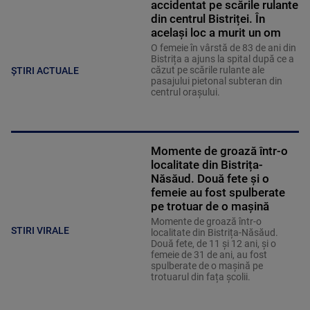
accidentat pe scările rulante
din centrul Bistriței. În
același loc a murit un om
O femeie în vârstă de 83 de ani din
Bistrița a ajuns la spital după ce a
căzut pe scările rulante ale
ȘTIRI ACTUALE
pasajului pietonal subteran din
centrul orașului.
Momente de groază într-o
localitate din Bistrița-
Năsăud. Două fete și o
femeie au fost spulberate
pe trotuar de o mașină
Momente de groază într-o
STIRI VIRALE
localitate din Bistrița-Năsăud.
Două fete, de 11 și 12 ani, și o
femeie de 31 de ani, au fost
spulberate de o mașină pe
trotuarul din fața școlii.