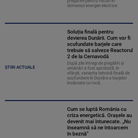
pregătire pentru riscuri în
domeniul energiei electrice.
Soluția finală pentru
devierea Dunării. Cum vor fi
scufundate barjele care
trebuie să salveze Reactorul
2 de la Cernavodă
După zile întregi de pregătiri și
ȘTIRI ACTUALE
amânări a fost aprobată, în
sfârșit, varianta tehnică finală de
scufundare în Dunăre a barjelor
încărcate cu rocă.
Cum se luptă România cu
criza energetică. Orașele au
devenit mai întunecate. „Nu
înseamnă să ne întoarcem
în beznă”