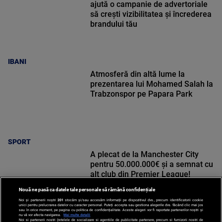
ajută o campanie de advertoriale
să crești vizibilitatea și încrederea
brandului tău
IBANI
Atmosferă din altă lume la
prezentarea lui Mohamed Salah la
Trabzonspor pe Papara Park
SPORT
A plecat de la Manchester City
pentru 50.000.000€ și a semnat cu
alt club din Premier League!
Nouă ne pasă ca datele tale personale să rămână confidențiale
Noi și partenerii noștri
201
stocăm și/sau accesăm informații pe dispozitivul dvs., precum identificatorii cookie
unici pentru prelucrarea datelor cu caracter personal. Puteți accepta sau gestiona alegerile dvs. făcând clic mai jos
sau în orice moment, pe pagina cu politica de confidențialitate. Aceste alegeri vor fi raportate partenerilor noștri și
nu vă vor afecta navigarea.
Mai multe detalii
Noi si partenerii nostri (retelele de socializare si agentiile de publicitate partenere, precum si furnizorii nostri de