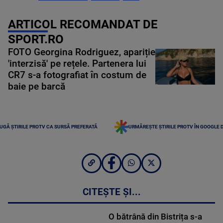
ARTICOL RECOMANDAT DE
SPORT.RO
FOTO Georgina Rodriguez, apariție
'interzisă' pe rețele. Partenera lui
CR7 s-a fotografiat în costum de
baie pe barcă
UGĂ ȘTIRILE PROTV CA SURSĂ PREFERATĂ
URMĂREȘTE ȘTIRILE PROTV ÎN GOOGLE 
CITEȘTE ȘI...
O bătrână din Bistrița s-a