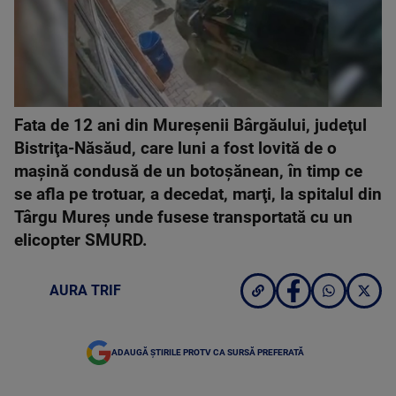
Fata de 12 ani din Mureşenii Bârgăului, judeţul
Bistriţa-Năsăud, care luni a fost lovită de o
maşină condusă de un botoşănean, în timp ce
se afla pe trotuar, a decedat, marţi, la spitalul din
Târgu Mureş unde fusese transportată cu un
elicopter SMURD.
AURA TRIF
ADAUGĂ ȘTIRILE PROTV CA SURSĂ PREFERATĂ