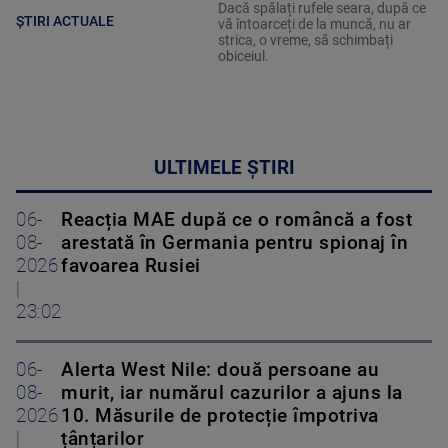
Dacă spălați rufele seara, după ce
ȘTIRI ACTUALE
vă întoarceți de la muncă, nu ar
strica, o vreme, să schimbați
obiceiul.
ULTIMELE ȘTIRI
06-
Reacția MAE după ce o româncă a fost
08-
arestată în Germania pentru spionaj în
2026
favoarea Rusiei
|
23:02
06-
Alerta West Nile: două persoane au
08-
murit, iar numărul cazurilor a ajuns la
2026
10. Măsurile de protecție împotriva
|
țânțarilor