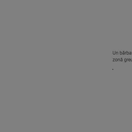
Un bărbat
zonă greu