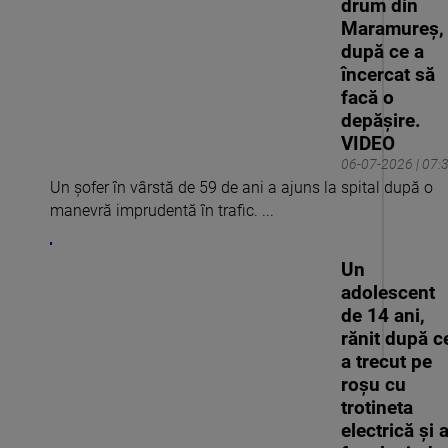
drum din
Maramureș,
după ce a
încercat să
facă o
depășire.
VIDEO
06-07-2026 | 07:
Un șofer în vârstă de 59 de ani a ajuns la spital după o
manevră imprudentă în trafic. ...
Un
adolescent
de 14 ani,
rănit după c
a trecut pe
roșu cu
trotineta
electrică și 