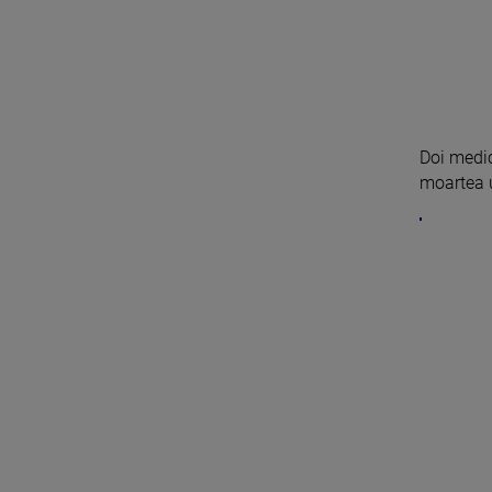
Doi medic
moartea u