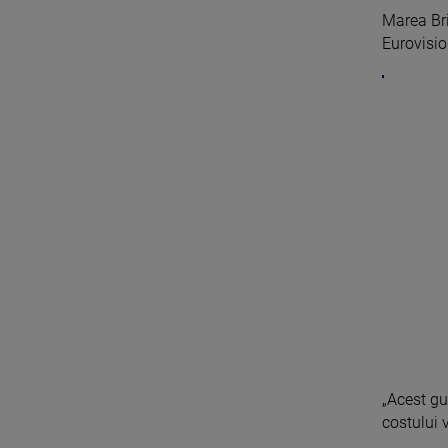
Marea Bri
Eurovisio
„Acest gu
costului vi