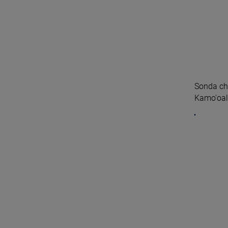
Sonda chi
Kamo'oale