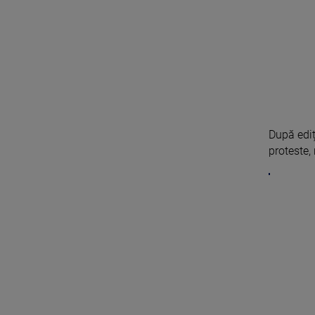
După ediț
proteste, 