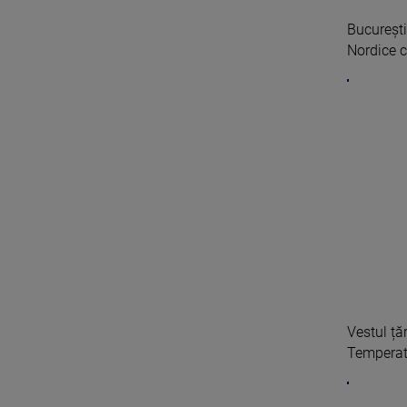
București
Nordice c
Vestul ță
Temperatu