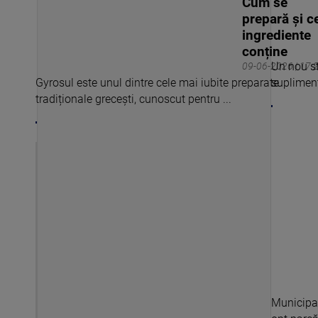
Cum se
prepară și c
ingrediente
conține
Un nou st
09-06-2026 | 17:
Gyrosul este unul dintre cele mai iubite preparate
supliment
tradiționale grecești, cunoscut pentru ...
Municipal