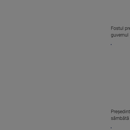
Fostul pr
guvernul 
Președint
sâmbătă 