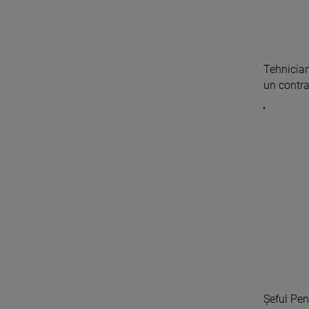
Tehnicia
un contra
Șeful Pent