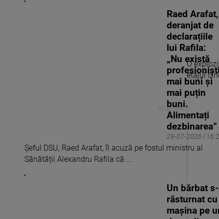
Raed Arafat,
deranjat de
declarațiile
lui Rafila:
„Nu există
O explozi
profesionișt
etajul cin
mai buni și
mai puțin
buni.
Alimentați
dezbinarea”
29-07-2026 | 16:
Șeful DSU, Raed Arafat, îl acuză pe fostul ministru al
Sănătății Alexandru Rafila că ...
Un bărbat s
răsturnat cu
mașina pe u