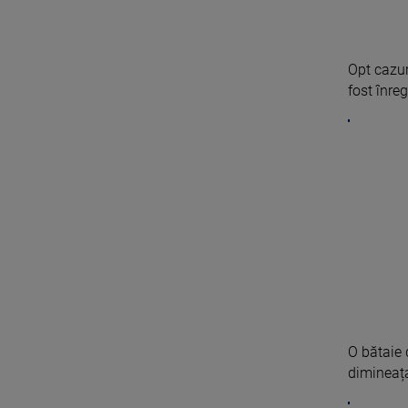
Opt cazur
fost înregi
O bătaie 
dimineața