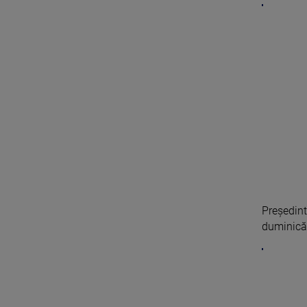
Preşedint
duminică