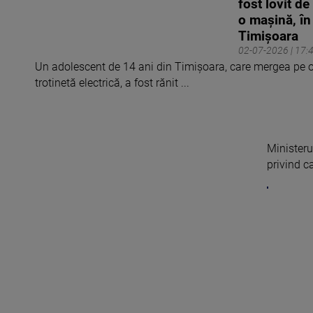
fost lovit de
o mașină, în
Timișoara
02-07-2026 | 17:
Un adolescent de 14 ani din Timişoara, care mergea pe 
trotinetă electrică, a fost rănit ...
Ministerul
privind c