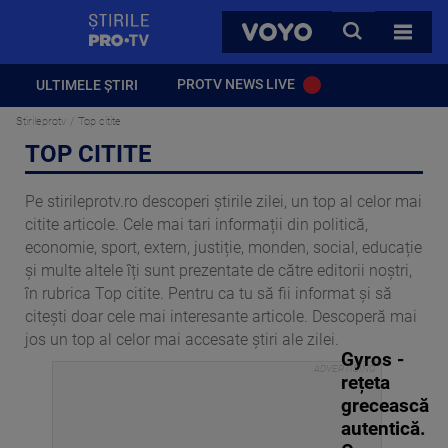
StirilePROTV
CAUTA
VOYO
TOATE 
PROTV NEWS LIVE
ULTIMELE ȘTIRI
Stirileprotv
Top citite
TOP CITITE
Pe stirileprotv.ro descoperi știrile zilei, un top al celor mai
citite articole. Cele mai tari informații din politică,
economie, sport, extern, justiție, monden, social, educație
și multe altele îți sunt prezentate de către editorii noștri,
în rubrica Top citite. Pentru ca tu să fii informat și să
citești doar cele mai interesante articole. Descoperă mai
jos un top al celor mai accesate știri ale zilei.
Gyros -
rețeta
grecească
autentică.