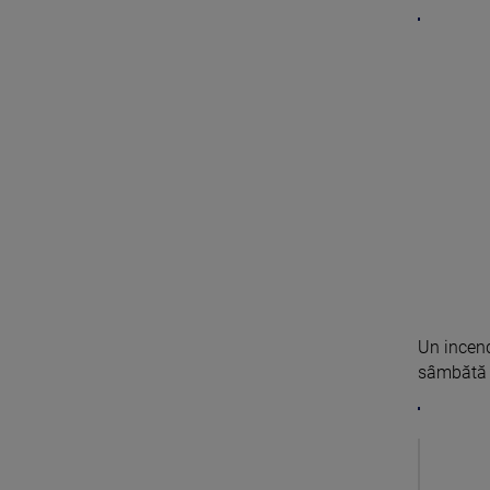
Un incend
sâmbătă s