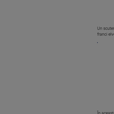
Un scuter
franci elv
În aceast