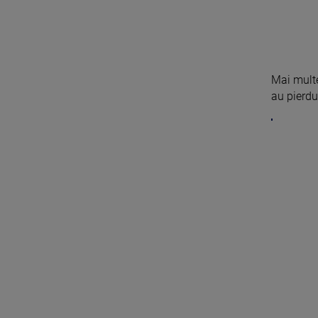
Mai multe
au pierdut