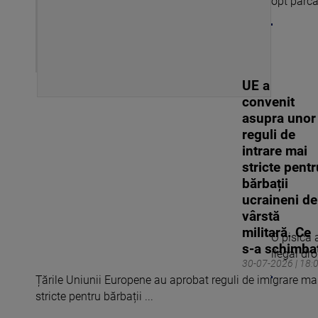
opt parcă
UE a
convenit
asupra unor
reguli de
intrare mai
stricte pentr
bărbații
ucraineni de
vârstă
militară. Ce
O pisică a
s-a schimba
ilegal dro
30-07-2026 | 18:
Țările Uniunii Europene au aprobat reguli de imigrare ma
stricte pentru bărbații ...