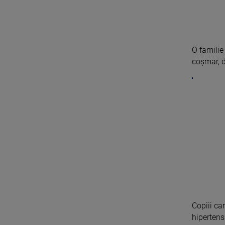
O familie
coșmar, du
Copiii ca
hipertensi