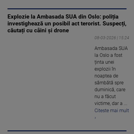
Explozie la Ambasada SUA din Oslo: poliția
investighează un posibil act terorist. Suspecți,
căutați cu câini și drone
08-03-2026 | 15:24
Ambasada SUA
la Oslo a fost
ținta unei
explozii în
noaptea de
sâmbătă spre
duminică, care
nu a făcut
victime, dar a ...
Citeste mai mult
›