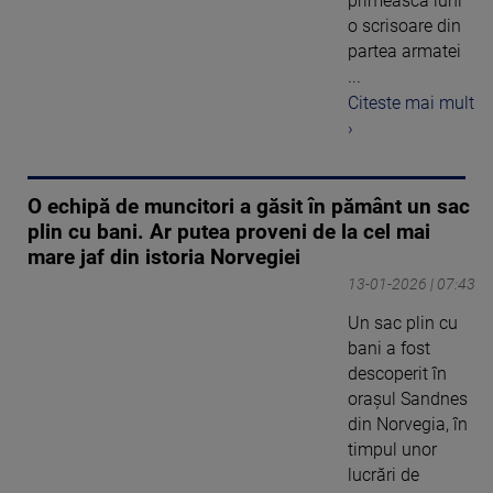
primească luni
o scrisoare din
partea armatei
...
Citeste mai mult
›
O echipă de muncitori a găsit în pământ un sac
plin cu bani. Ar putea proveni de la cel mai
mare jaf din istoria Norvegiei
13-01-2026 | 07:43
Un sac plin cu
bani a fost
descoperit în
orașul Sandnes
din Norvegia, în
timpul unor
lucrări de