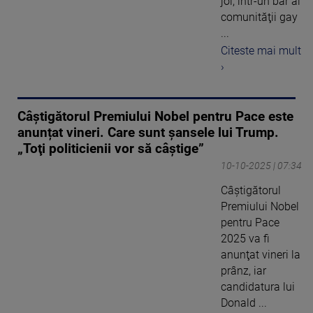
joi, într-un bar al
comunităţii gay
...
Citeste mai mult
›
Câștigătorul Premiului Nobel pentru Pace este
anunțat vineri. Care sunt șansele lui Trump.
„Toţi politicienii vor să câştige”
10-10-2025 | 07:34
Câştigătorul
Premiului Nobel
pentru Pace
2025 va fi
anunţat vineri la
prânz, iar
candidatura lui
Donald ...