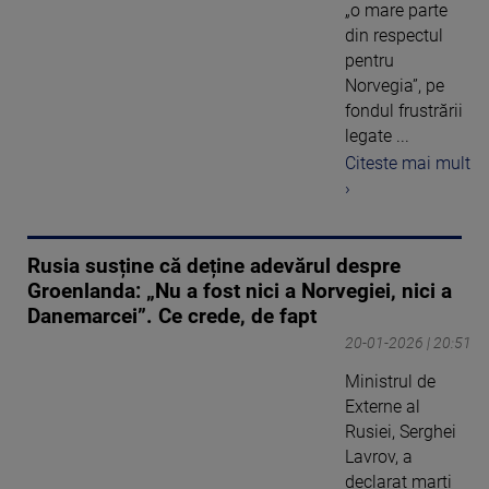
„o mare parte
din respectul
pentru
Norvegia”, pe
fondul frustrării
legate ...
Citeste mai mult
›
Rusia susține că deține adevărul despre
Groenlanda: „Nu a fost nici a Norvegiei, nici a
Danemarcei”. Ce crede, de fapt
20-01-2026 | 20:51
Ministrul de
Externe al
Rusiei, Serghei
Lavrov, a
declarat marți