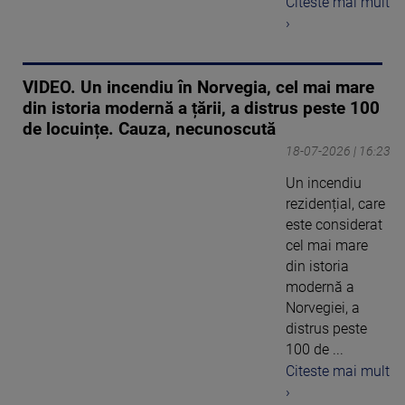
Citeste mai mult
›
VIDEO. Un incendiu în Norvegia, cel mai mare
din istoria modernă a țării, a distrus peste 100
de locuințe. Cauza, necunoscută
18-07-2026 | 16:23
Un incendiu
rezidențial, care
este considerat
cel mai mare
din istoria
modernă a
Norvegiei, a
distrus peste
100 de ...
Citeste mai mult
›