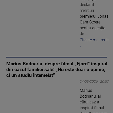
declarat
miercuri
premierul Jonas
Gahr Stoere
pentru agenția
de ...
Citeste mai mult
›
Marius Bodnariu, despre filmul „Fjord” inspirat
din cazul familiei sale: „Nu este doar o opinie,
ci un studiu întemeiat”
24-05-2026 | 20:57
Marius
Bodnariu, al
cărui caz a
inspirat filmul