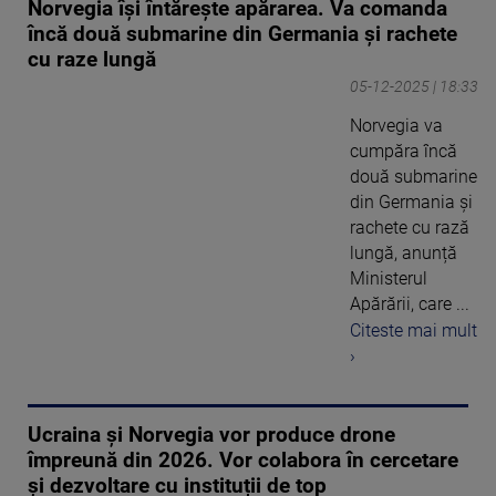
Norvegia își întărește apărarea. Va comanda
încă două submarine din Germania şi rachete
cu raze lungă
05-12-2025 | 18:33
Norvegia va
cumpăra încă
două submarine
din Germania și
rachete cu rază
lungă, anunță
Ministerul
Apărării, care ...
Citeste mai mult
›
Ucraina și Norvegia vor produce drone
împreună din 2026. Vor colabora în cercetare
și dezvoltare cu instituții de top