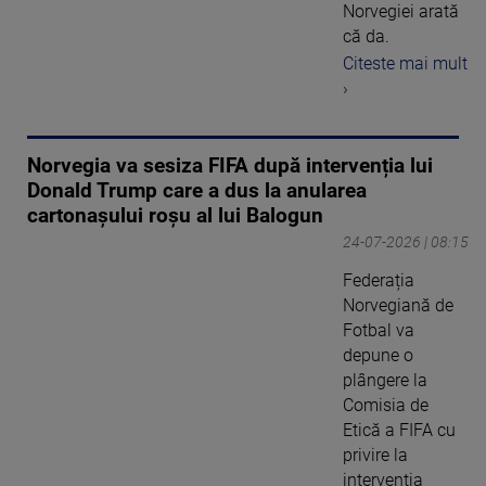
Norvegiei arată
că da.
Citeste mai mult
›
Norvegia va sesiza FIFA după intervenția lui
Donald Trump care a dus la anularea
cartonașului roșu al lui Balogun
24-07-2026 | 08:15
Federația
Norvegiană de
Fotbal va
depune o
plângere la
Comisia de
Etică a FIFA cu
privire la
intervenția