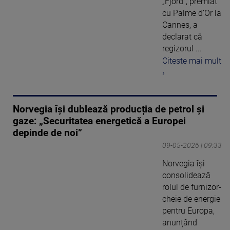
„Fjord”, premiat
cu Palme d’Or la
Cannes, a
declarat că
regizorul ...
Citeste mai mult
›
Norvegia își dublează producția de petrol și
gaze: „Securitatea energetică a Europei
depinde de noi”
09-05-2026 | 09:33
Norvegia își
consolidează
rolul de furnizor-
cheie de energie
pentru Europa,
anunțând