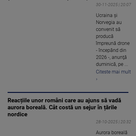
30-11-2025 | 20:07
Ucraina şi
Norvegia au
convenit să
producă
împreună drone
- începând din
2026 -, anunţă
duminică, pe ...
Citeste mai mult
›
Reacțiile unor români care au ajuns să vadă
aurora boreală. Cât costă un sejur în țările
nordice
28-10-2025 | 20:32
Aurora boreală