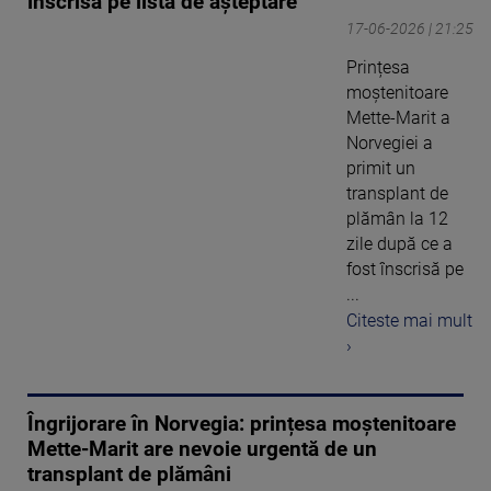
înscrisă pe lista de așteptare
17-06-2026 | 21:25
Prințesa
moștenitoare
Mette-Marit a
Norvegiei a
primit un
transplant de
plămân la 12
zile după ce a
fost înscrisă pe
...
Citeste mai mult
›
Îngrijorare în Norvegia: prințesa moștenitoare
Mette-Marit are nevoie urgentă de un
transplant de plămâni