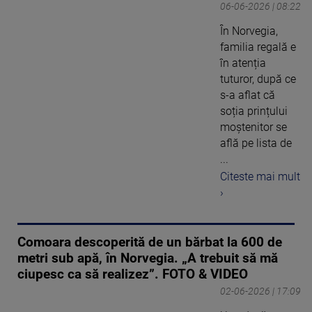
06-06-2026 | 08:22
În Norvegia,
familia regală e
în atenția
tuturor, după ce
s-a aflat că
soția prințului
moștenitor se
află pe lista de
...
Citeste mai mult
›
Comoara descoperită de un bărbat la 600 de
metri sub apă, în Norvegia. „A trebuit să mă
ciupesc ca să realizez”. FOTO & VIDEO
02-06-2026 | 17:09