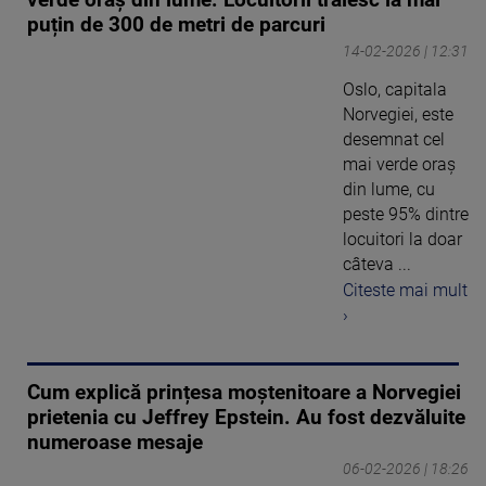
puțin de 300 de metri de parcuri
14-02-2026 | 12:31
Oslo, capitala
Norvegiei, este
desemnat cel
mai verde oraș
din lume, cu
peste 95% dintre
locuitori la doar
câteva ...
Citeste mai mult
›
Cum explică prințesa moștenitoare a Norvegiei
prietenia cu Jeffrey Epstein. Au fost dezvăluite
numeroase mesaje
06-02-2026 | 18:26