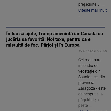
președintelui ...
Citeste mai mult
›
În loc să ajute, Trump amenință iar Canada cu
jucăria sa favorită: Noi taxe, pentru că e
mistuită de foc. Pârjol și în Europa
19-07-2026 | 08:59
Cel mai mare
incendiu de
vegetație din
Spania - cel din
provincia
Zaragoza - este
de neoprit și a
pârjolit deja
peste ...