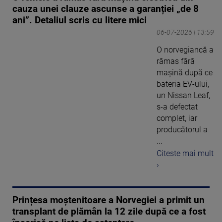
cauza unei clauze ascunse a garanției „de 8
ani”. Detaliul scris cu litere mici
06-07-2026 | 13:59
O norvegiancă a
rămas fără
mașină după ce
bateria EV-ului,
un Nissan Leaf,
s-a defectat
complet, iar
producătorul a
...
Citeste mai mult
›
Prințesa moștenitoare a Norvegiei a primit un
transplant de plămân la 12 zile după ce a fost