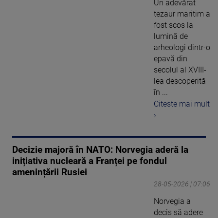
Un adevărat
tezaur maritim a
fost scos la
lumină de
arheologi dintr-o
epavă din
secolul al XVIII-
lea descoperită
în ...
Citeste mai mult
›
Decizie majoră în NATO: Norvegia aderă la
inițiativa nucleară a Franței pe fondul
amenințării Rusiei
28-05-2026 | 07:06
Norvegia a
decis să adere