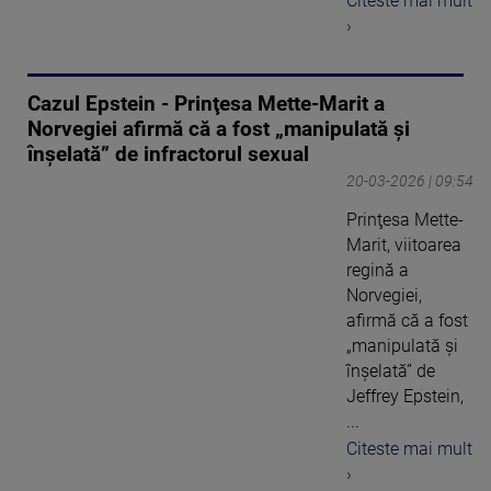
Citeste mai mult
›
Cazul Epstein - Prinţesa Mette-Marit a
Norvegiei afirmă că a fost „manipulată şi
înşelată” de infractorul sexual
20-03-2026 | 09:54
Prinţesa Mette-
Marit, viitoarea
regină a
Norvegiei,
afirmă că a fost
„manipulată şi
înşelată” de
Jeffrey Epstein,
...
Citeste mai mult
›