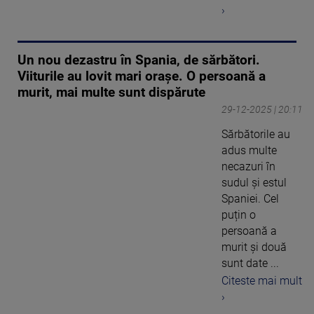
›
Un nou dezastru în Spania, de sărbători.
Viiturile au lovit mari orașe. O persoană a
murit, mai multe sunt dispărute
29-12-2025 | 20:11
Sărbătorile au
adus multe
necazuri în
sudul și estul
Spaniei. Cel
puțin o
persoană a
murit și două
sunt date ...
Citeste mai mult
›