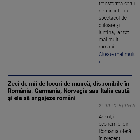
transformă cerul
nordic într-un
spectacol de
culoare și
lumină, iar tot
mai mulți
români ...
Citeste mai mult
›
Zeci de mii de locuri de muncă, disponibile în
România. Germania, Norvegia sau Italia caută
și ele să angajeze români
22-10-2025 | 16:06
Agenţii
economici din
România oferă,
în prezent,