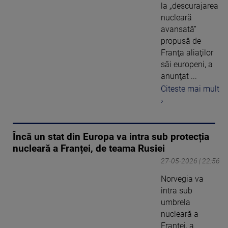
la „descurajarea
nucleară
avansată”
propusă de
Franţa aliaţilor
săi europeni, a
anunţat ...
Citeste mai mult
›
Încă un stat din Europa va intra sub protecția
nucleară a Franței, de teama Rusiei
27-05-2026 | 22:56
Norvegia va
intra sub
umbrela
nucleară a
Franței, a