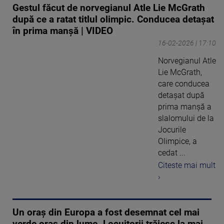
Gestul făcut de norvegianul Atle Lie McGrath
după ce a ratat titlul olimpic. Conducea detașat
în prima manșă | VIDEO
16-02-2026 | 17:10
Norvegianul Atle
Lie McGrath,
care conducea
detaşat după
prima manşă a
slalomului de la
Jocurile
Olimpice, a
cedat ...
Citeste mai mult
›
Un oraș din Europa a fost desemnat cel mai
verde oraș din lume. Locuitorii trăiesc la mai