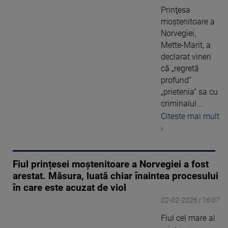
Prinţesa
moştenitoare a
Norvegiei,
Mette-Marit, a
declarat vineri
că „regretă
profund”
„prietenia” sa cu
criminalul ...
Citeste mai mult
›
Fiul prințesei moștenitoare a Norvegiei a fost
arestat. Măsura, luată chiar înaintea procesului
în care este acuzat de viol
02-02-2026 | 16:07
Fiul cel mare al