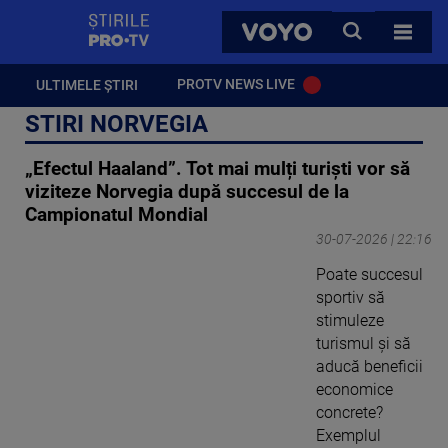
StirilePROTV
CAUTA
VOYO
TOATE 
PROTV NEWS LIVE
ULTIMELE ȘTIRI
STIRI NORVEGIA
„Efectul Haaland”. Tot mai mulți turiști vor să
viziteze Norvegia după succesul de la
Campionatul Mondial
30-07-2026 | 22:16
Poate succesul
sportiv să
stimuleze
turismul și să
aducă beneficii
economice
concrete?
Exemplul