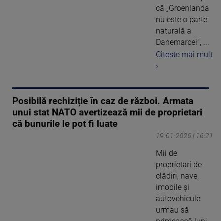
că „Groenlanda
nu este o parte
naturală a
Danemarcei”, ...
Citeste mai mult
›
Posibilă rechiziție în caz de război. Armata
unui stat NATO avertizează mii de proprietari
că bunurile le pot fi luate
19-01-2026 | 16:21
Mii de
proprietari de
clădiri, nave,
imobile şi
autovehicule
urmau să