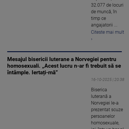
32.077 de locuri
de muncă, în
timp ce
angajatorii ...
Citeste mai mult
›
Mesajul bisericii luterane a Norvegiei pentru
homosexuali. „Acest lucru n-ar fi trebuit să se
întâmple. Iertați-mă”
16-10-2025 | 20:38
Biserica
luterană a
Norvegiei le-a
prezentat scuze
persoanelor
homosexuale,