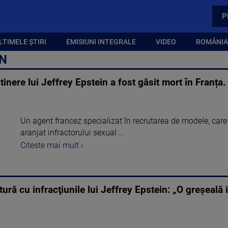
P
LTIMELE ȘTIRI
EMISIUNI INTEGRALE
VIDEO
ROMÂNIA,
IN
 tinere lui Jeffrey Epstein a fost găsit mort în Franța
Un agent francez specializat în recrutarea de modele, care
aranjat infractorului sexual ...
Citeste mai mult ›
ătură cu infracţiunile lui Jeffrey Epstein: „O greşeal