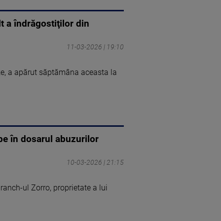
t a îndrăgostiţilor din
11-03-2026 | 19:10
ake, a apărut săptămâna aceasta la
be în dosarul abuzurilor
10-03-2026 | 21:15
ranch-ul Zorro, proprietate a lui