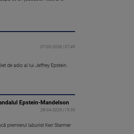
07-05-2026 | 07:49
et de adio al lui Jeffrey Epstein.
scandalul Epstein-Mandelson
28-04-2026 | 15:30
acă premierul laburist Keir Starmer