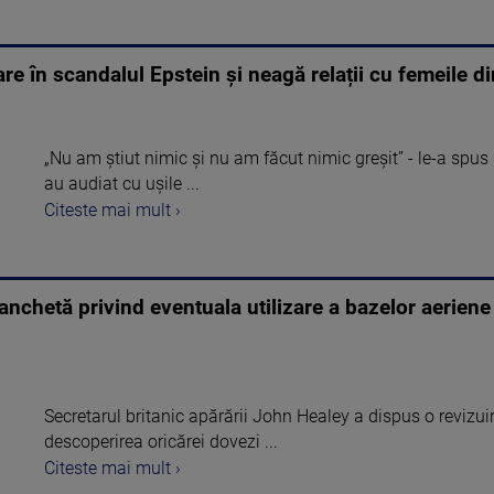
re în scandalul Epstein și neagă relații cu femeile di
„Nu am știut nimic și nu am făcut nimic greșit” - le-a spus B
au audiat cu ușile ...
Citeste mai mult ›
anchetă privind eventuala utilizare a bazelor aeriene 
Secretarul britanic apărării John Healey a dispus o revizui
descoperirea oricărei dovezi ...
Citeste mai mult ›