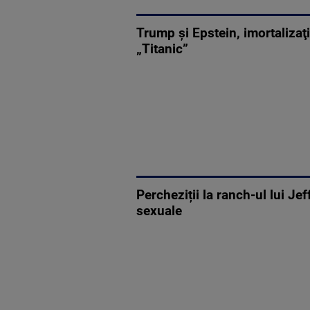
Trump şi Epstein, imortalizaţi 
„Titanic”
Percheziții la ranch-ul lui J
sexuale