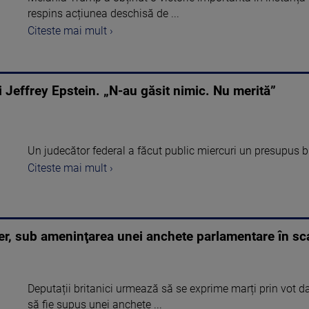
respins acțiunea deschisă de ...
Citeste mai mult ›
i Jeffrey Epstein. „N-au găsit nimic. Nu merită”
Un judecător federal a făcut public miercuri un presupus bil
Citeste mai mult ›
mer, sub ameninţarea unei anchete parlamentare în 
Deputații britanici urmează să se exprime marți prin vot d
să fie supus unei anchete ...