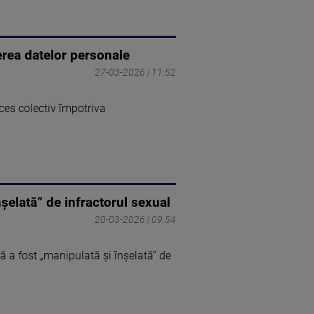
erea datelor personale
27-03-2026 | 11:52
oces colectiv împotriva
şelată” de infractorul sexual
20-03-2026 | 09:54
ă a fost „manipulată şi înşelată” de