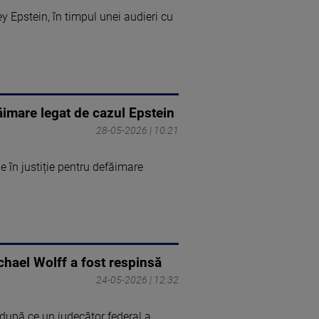
rey Epstein, în timpul unei audieri cu
ăimare legat de cazul Epstein
28-05-2026 | 10:21
 în justiție pentru defăimare
chael Wolff a fost respinsă
24-05-2026 | 12:32
 după ce un judecător federal a