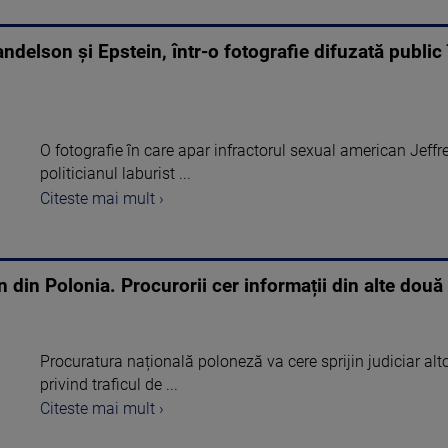
delson şi Epstein, într-o fotografie difuzată public 
O fotografie în care apar infractorul sexual american Jeffre
politicianul laburist ...
Citeste mai mult ›
 din Polonia. Procurorii cer informații din alte două 
Procuratura națională poloneză va cere sprijin judiciar al
privind traficul de ...
Citeste mai mult ›