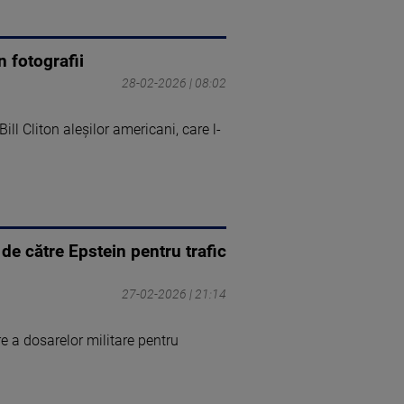
n fotografii
28-02-2026 | 08:02
ill Cliton aleșilor americani, care l-
de către Epstein pentru trafic
27-02-2026 | 21:14
re a dosarelor militare pentru