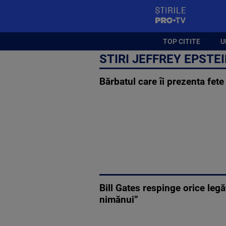
StirilePROTV
TOP CITITE
U
STIRI JEFFREY EPSTE
Bărbatul care îi prezenta fete
Bill Gates respinge orice leg
nimănui”