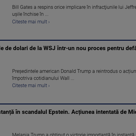
Bill Gates a respins orice implicare în infracţiunile lui Jeff
uşile închise în ...
Citeste mai mult ›
e de dolari de la WSJ într-un nou proces pentru def
Președintele american Donald Trump a reintrodus o acțiune
împotriva cotidianului Wall ...
Citeste mai mult ›
stanță în scandalul Epstein. Acțiunea intentată de Mi
Melania Trump a obținut o victorie importantă în instanță