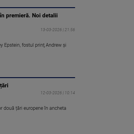
în premieră. Noi detalii
13-03-2026 | 21:56
y Epstein, fostul prinţ Andrew şi
țări
12-03-2026 | 10:14
tor două țări europene în ancheta