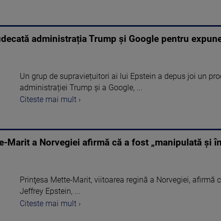
 judecată administrația Trump și Google pentru expun
Un grup de supraviețuitori ai lui Epstein a depus joi un pr
administrației Trump și a Google, ...
Citeste mai mult ›
e-Marit a Norvegiei afirmă că a fost „manipulată şi în
Prinţesa Mette-Marit, viitoarea regină a Norvegiei, afirmă c
Jeffrey Epstein, ...
Citeste mai mult ›