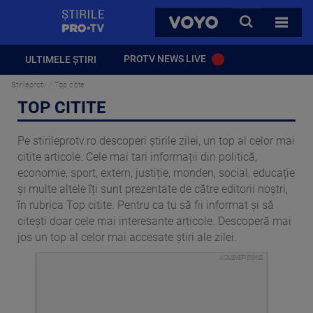
StirilePROTV
CAUTA
VOYO
TOATE 
PROTV NEWS LIVE
ULTIMELE ȘTIRI
Stirileprotv
Top citite
TOP CITITE
Pe stirileprotv.ro descoperi știrile zilei, un top al celor mai
citite articole. Cele mai tari informații din politică,
economie, sport, extern, justiție, monden, social, educație
și multe altele îți sunt prezentate de către editorii noștri,
în rubrica Top citite. Pentru ca tu să fii informat și să
citești doar cele mai interesante articole. Descoperă mai
jos un top al celor mai accesate știri ale zilei.