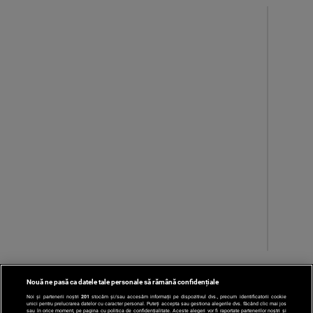
Nouă ne pasă ca datele tale personale să rămână confidențiale
‹
1
...
205
...
201
Noi și partenerii noștri
201
stocăm și/sau accesăm informații pe dispozitivul dvs., precum identificatorii cookie
unici pentru prelucrarea datelor cu caracter personal. Puteți accepta sau gestiona alegerile dvs. făcând clic mai jos
sau în orice moment, pe pagina cu politica de confidențialitate. Aceste alegeri vor fi raportate partenerilor noștri și