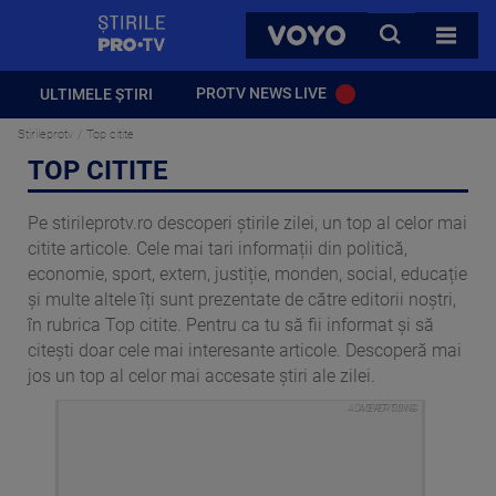
StirilePROTV
CAUTA
VOYO
TOATE 
PROTV NEWS LIVE
ULTIMELE ȘTIRI
Stirileprotv
Top citite
TOP CITITE
Pe stirileprotv.ro descoperi știrile zilei, un top al celor mai
citite articole. Cele mai tari informații din politică,
economie, sport, extern, justiție, monden, social, educație
și multe altele îți sunt prezentate de către editorii noștri,
în rubrica Top citite. Pentru ca tu să fii informat și să
citești doar cele mai interesante articole. Descoperă mai
jos un top al celor mai accesate știri ale zilei.