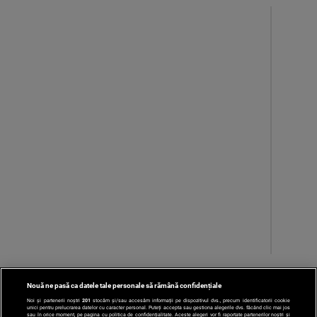
Nouă ne pasă ca datele tale personale să rămână confidențiale
‹
1
...
204
...
201
Noi și partenerii noștri
201
stocăm și/sau accesăm informații pe dispozitivul dvs., precum identificatorii cookie
unici pentru prelucrarea datelor cu caracter personal. Puteți accepta sau gestiona alegerile dvs. făcând clic mai jos
sau în orice moment, pe pagina cu politica de confidențialitate. Aceste alegeri vor fi raportate partenerilor noștri și