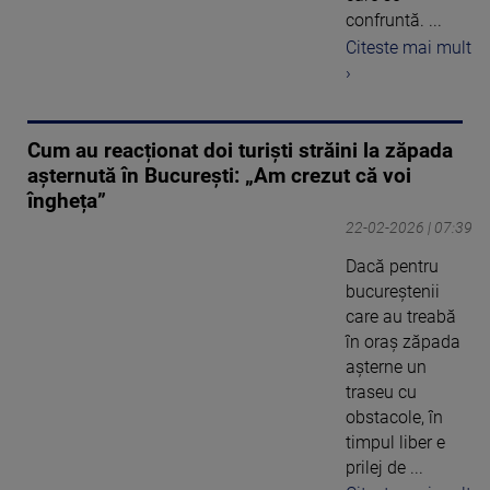
confruntă. ...
Citeste mai mult
›
Cum au reacționat doi turiști străini la zăpada
așternută în București: „Am crezut că voi
îngheța”
22-02-2026 | 07:39
Dacă pentru
bucureștenii
care au treabă
în oraș zăpada
așterne un
traseu cu
obstacole, în
timpul liber e
prilej de ...