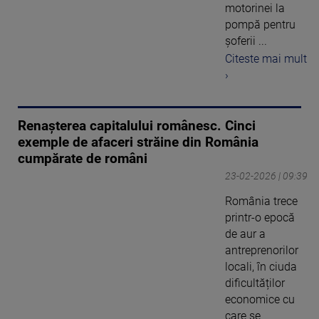
motorinei la
pompă pentru
șoferii ...
Citeste mai mult
›
Renașterea capitalului românesc. Cinci
exemple de afaceri străine din România
cumpărate de români
23-02-2026 | 09:39
România trece
printr-o epocă
de aur a
antreprenorilor
locali, în ciuda
dificultăților
economice cu
care se