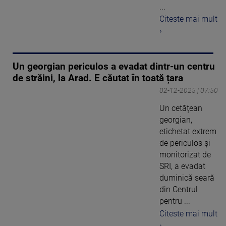
...
Citeste mai mult
›
Un georgian periculos a evadat dintr-un centru
de străini, la Arad. E căutat în toată țara
02-12-2025 | 07:50
Un cetățean
georgian,
etichetat extrem
de periculos și
monitorizat de
SRI, a evadat
duminică seară
din Centrul
pentru ...
Citeste mai mult
›