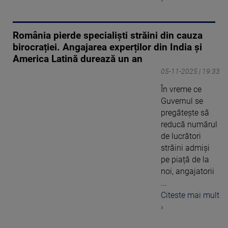
România pierde specialiști străini din cauza
birocrației. Angajarea experților din India și
America Latină durează un an
05-11-2025 | 19:33
În vreme ce
Guvernul se
pregătește să
reducă numărul
de lucrători
străini admiși
pe piață de la
noi, angajatorii
...
Citeste mai mult
›