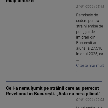
mulți dintre ei
21-01-2026 | 15:45
Permisele de
ședere pentru
străini emise de
poliţiştii de
imigrări din
Bucureşti au
ajuns la 27.510
în anul 2025, ca
...
Citeste mai mult
›
Ce i-a nemulțumit pe străinii care au petrecut
Revelionul în București. „Asta nu ne-a plăcut”
01-01-2026 | 20:03