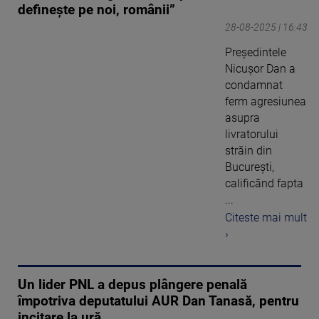
defineşte pe noi, românii”
28-08-2025 | 16:43
Președintele
Nicușor Dan a
condamnat
ferm agresiunea
asupra
livratorului
străin din
București,
calificând fapta
...
Citeste mai mult
›
Un lider PNL a depus plângere penală
împotriva deputatului AUR Dan Tanasă, pentru
incitare la ură