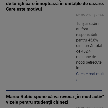
de turiști care înnoptează în unitățile de cazare.
Care este motivul
02-06-2025 | 18:00
Turiştii străini
au fost
responsabili
pentru 45,6%
din număr total
de 452,4
milioane de
nopţi petrecute
în ...
Citeste mai mult
›
Marco Rubio spune că va revoca „în mod activ”
vizele pentru studenţii chinezi