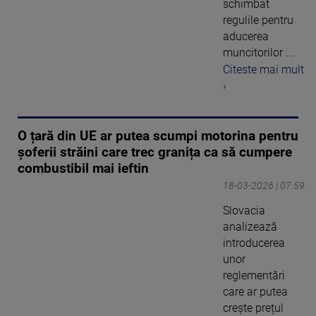
schimbat
regulile pentru
aducerea
muncitorilor ...
Citeste mai mult
›
O țară din UE ar putea scumpi motorina pentru
șoferii străini care trec granița ca să cumpere
combustibil mai ieftin
18-03-2026 | 07:59
Slovacia
analizează
introducerea
unor
reglementări
care ar putea
crește prețul