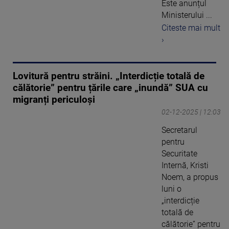
Este anunțul
Ministerului ...
Citeste mai mult
›
Lovitură pentru străini. „Interdicție totală de
călătorie” pentru țările care „inundă” SUA cu
migranți periculoși
02-12-2025 | 12:03
Secretarul
pentru
Securitate
Internă, Kristi
Noem, a propus
luni o
„interdicție
totală de
călătorie” pentru