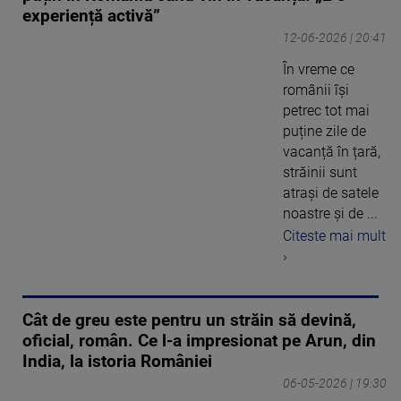
experiență activă”
12-06-2026 | 20:41
În vreme ce
românii își
petrec tot mai
puține zile de
vacanță în țară,
străinii sunt
atrași de satele
noastre și de ...
Citeste mai mult
›
Cât de greu este pentru un străin să devină,
oficial, român. Ce l-a impresionat pe Arun, din
India, la istoria României
06-05-2026 | 19:30