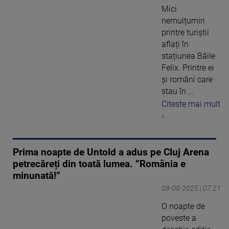
Mici
nemulțumiri
printre turiștii
aflați în
stațiunea Băile
Felix. Printre ei
și români care
stau în ...
Citeste mai mult
›
Prima noapte de Untold a adus pe Cluj Arena
petrecăreți din toată lumea. ”România e
minunată!”
08-08-2025 | 07:21
O noapte de
poveste a