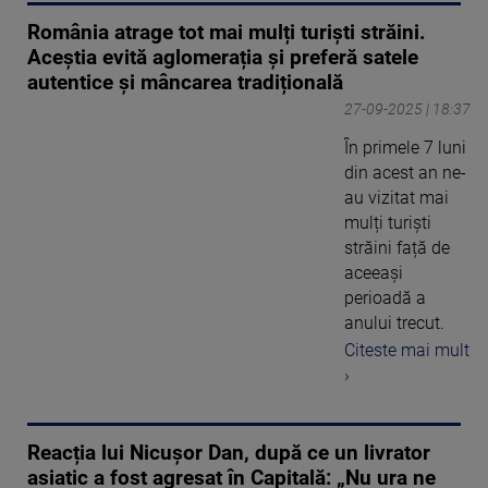
România atrage tot mai mulți turiști străini.
Aceștia evită aglomerația și preferă satele
autentice și mâncarea tradițională
27-09-2025 | 18:37
În primele 7 luni
din acest an ne-
au vizitat mai
mulți turiști
străini față de
aceeași
perioadă a
anului trecut.
Citeste mai mult
›
Reacția lui Nicușor Dan, după ce un livrator
asiatic a fost agresat în Capitală: „Nu ura ne