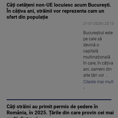
Câți cetățeni non-UE locuiesc acum București.
În câțiva ani, străinii vor reprezenta cam un
sfert din populație
21-01-2026 | 20:13
Bucureștiul este
pe cale să
devină o
capitală
multinațională
în care, în câțiva
ani, oameni din
alte țări vor ...
Citeste mai mult
›
Câți străini au primit permis de ședere în
România, în 2025. Țările din care provin cei mai