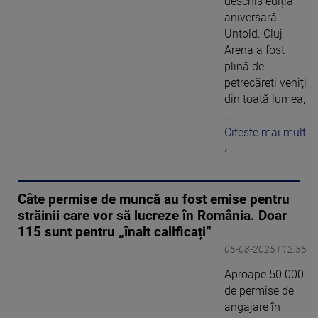
deschis ediția
aniversară
Untold. Cluj
Arena a fost
plină de
petrecăreți veniți
din toată lumea,
...
Citeste mai mult
›
Câte permise de muncă au fost emise pentru
străinii care vor să lucreze în România. Doar
115 sunt pentru „înalt calificați”
05-08-2025 | 12:35
Aproape 50.000
de permise de
angajare în