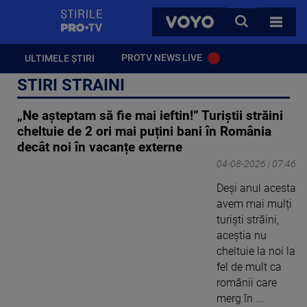
StirilePROTV
CAUTA
VOYO
TOATE 
PROTV NEWS LIVE
ULTIMELE ȘTIRI
STIRI STRAINI
„Ne așteptam să fie mai ieftin!” Turiștii străini
cheltuie de 2 ori mai puțini bani în România
decât noi în vacanțe externe
04-08-2026 | 07:46
Deși anul acesta
avem mai mulți
turiști străini,
aceștia nu
cheltuie la noi la
fel de mult ca
românii care
merg în ...