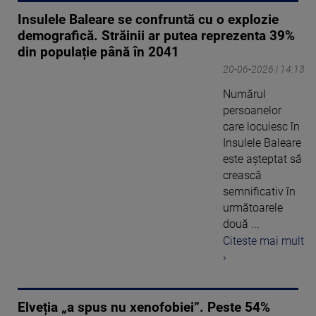
Insulele Baleare se confruntă cu o explozie
demografică. Străinii ar putea reprezenta 39%
din populație până în 2041
20-06-2026 | 14:13
Numărul
persoanelor
care locuiesc în
Insulele Baleare
este aşteptat să
crească
semnificativ în
următoarele
două ...
Citeste mai mult
›
Elveția „a spus nu xenofobiei”. Peste 54%