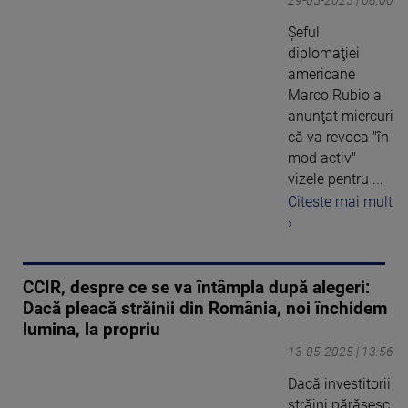
29-05-2025 | 08:00
Şeful
diplomaţiei
americane
Marco Rubio a
anunţat miercuri
că va revoca "în
mod activ"
vizele pentru ...
Citeste mai mult
›
CCIR, despre ce se va întâmpla după alegeri:
Dacă pleacă străinii din România, noi închidem
lumina, la propriu
13-05-2025 | 13:56
Dacă investitorii
străini părăsesc