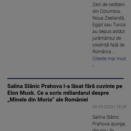
Zeci de cetățeni
din Columbia,
Noua Zeelandă,
Egipt sau Turcia
au depus astăzi
jurământul de
credință față de
România ...
Citeste mai mult
›
Salina Slănic Prahova l-a lăsat fără cuvinte pe
Elon Musk. Ce a scris miliardarul despre
„Minele din Moria” ale României
06-05-2026 | 19:28
Salina Slănic
Prahova ajunge,
din nou, în