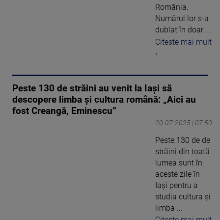
România.
Numărul lor s-a
dublat în doar ...
Citeste mai mult
›
Peste 130 de străini au venit la Iași să
descopere limba și cultura română: „Aici au
fost Creangă, Eminescu”
20-07-2025 | 07:50
Peste 130 de de
străini din toată
lumea sunt în
aceste zile în
Iași pentru a
studia cultura și
limba ...
Citeste mai mult