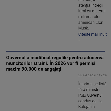
atenția întregii
lumi cu ajutorul
miliardarului
american Elon
Musk.
Citeste mai mult
›
Guvernul a modificat regulile pentru aducerea
muncitorilor străini. În 2026 vor fi permiși
maxim 90.000 de angajați
23-04-2026 | 19:26
În prima ședință
fără miniștrii
PSD, Guvernul
condus de Ilie
Bolojan a