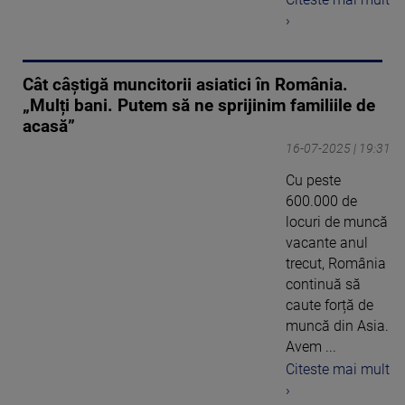
›
Cât câștigă muncitorii asiatici în România.
„Mulți bani. Putem să ne sprijinim familiile de
acasă”
16-07-2025 | 19:31
Cu peste
600.000 de
locuri de muncă
vacante anul
trecut, România
continuă să
caute forță de
muncă din Asia.
Avem ...
Citeste mai mult
›