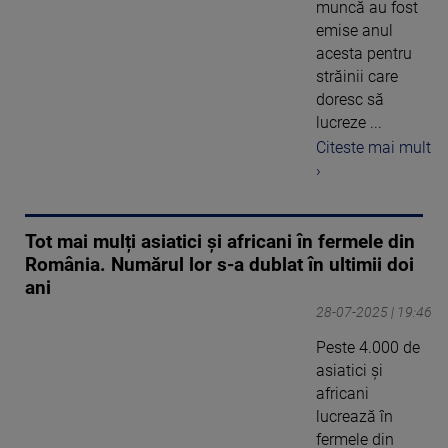
muncă au fost
emise anul
acesta pentru
străinii care
doresc să
lucreze ...
Citeste mai mult
›
Tot mai mulți asiatici și africani în fermele din
România. Numărul lor s-a dublat în ultimii doi
ani
28-07-2025 | 19:46
Peste 4.000 de
asiatici și
africani
lucrează în
fermele din