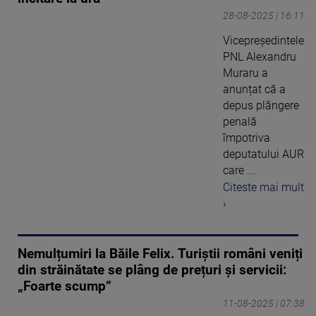
28-08-2025 | 16:11
Vicepreședintele
PNL Alexandru
Muraru a
anunțat că a
depus plângere
penală
împotriva
deputatului AUR
care ...
Citeste mai mult
›
Nemulțumiri la Băile Felix. Turiștii români veniți
din străinătate se plâng de prețuri și servicii:
„Foarte scump”
11-08-2025 | 07:38