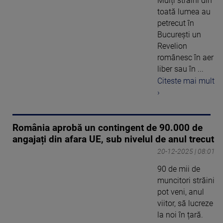
Mulți străini din
toată lumea au
petrecut în
București un
Revelion
românesc în aer
liber sau în ...
Citeste mai mult
›
România aprobă un contingent de 90.000 de
angajați din afara UE, sub nivelul de anul trecut
20-12-2025 | 08:01
90 de mii de
muncitori străini
pot veni, anul
viitor, să lucreze
la noi în țară.