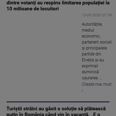
dintre votanți au respins limitarea populației la
10 milioane de locuitori
15-06-2026 | 07:39
Autoritățile,
mediul
economic,
partenerii sociali
și principalele
partide din
Elveția și-au
exprimat
duminică
ușurarea ...
Citeste mai mult
›
Turiștii străini au găsit o soluție să plătească
puțin în România când vin în vacanță. „E o