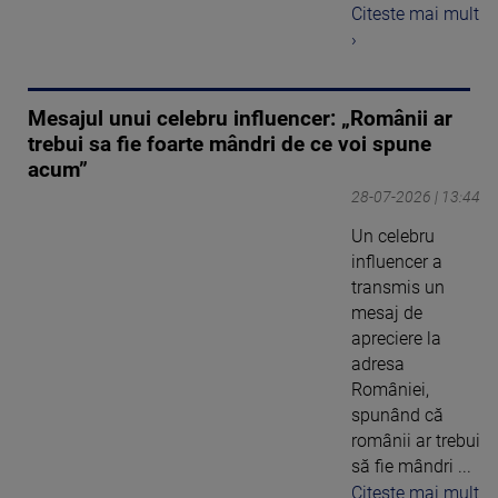
Citeste mai mult
›
Mesajul unui celebru influencer: „Românii ar
trebui sa fie foarte mândri de ce voi spune
acum”
28-07-2026 | 13:44
Un celebru
influencer a
transmis un
mesaj de
apreciere la
adresa
României,
spunând că
românii ar trebui
să fie mândri ...
Citeste mai mult