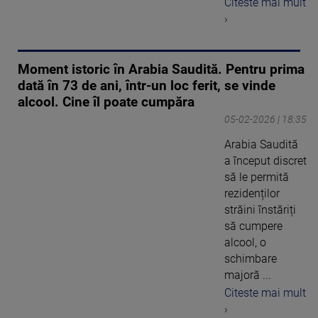
Citeste mai mult
›
Moment istoric în Arabia Saudită. Pentru prima
dată în 73 de ani, într-un loc ferit, se vinde
alcool. Cine îl poate cumpăra
05-02-2026 | 18:35
Arabia Saudită
a început discret
să le permită
rezidenților
străini înstăriți
să cumpere
alcool, o
schimbare
majoră ...
Citeste mai mult
›