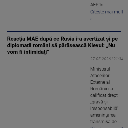
AFP în ...
Citeste mai mult
›
Reacția MAE după ce Rusia i-a avertizat și pe
diplomații români să părăsească Kievul: „Nu
vom fi intimidaţi”
27-05-2026 | 21:34
Ministerul
Afacerilor
Externe al
României a
calificat drept
„gravă și
iresponsabilă”
amenințarea
transmisă de ...