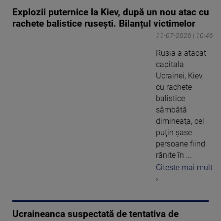
Explozii puternice la Kiev, după un nou atac cu
rachete balistice rusești. Bilanțul victimelor
11-07-2026 | 10:46
Rusia a atacat
capitala
Ucrainei, Kiev,
cu rachete
balistice
sâmbătă
dimineaţa, cel
puţin şase
persoane fiind
rănite în ...
Citeste mai mult
›
Ucraineanca suspectată de tentativa de