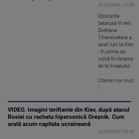
25-05-2026 | 16:09
Opozanta
belarusă în exil
Svetlana
Tihanovskaia a
sosit luni la Kiev
- în prima sa
vizită în Ucraina
de la începutul
...
Citeste mai mult
›
VIDEO. Imagini terifiante din Kiev, după atacul
Rusiei cu racheta hipersonică Oreșnik. Cum
arată acum capitala ucraineană
24-05-2026 | 20:43