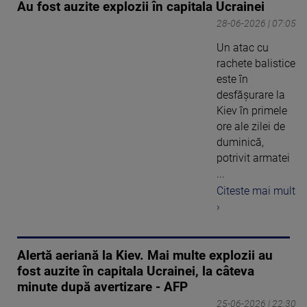
Au fost auzite explozii în capitala Ucrainei
28-06-2026 | 07:05
Un atac cu
rachete balistice
este în
desfăşurare la
Kiev în primele
ore ale zilei de
duminică,
potrivit armatei
...
Citeste mai mult
›
Alertă aeriană la Kiev. Mai multe explozii au
fost auzite în capitala Ucrainei, la câteva
minute după avertizare - AFP
25-06-2026 | 22:30