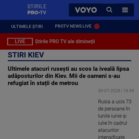
StirilePROTV
CAUTA
VOYO
TOATE 
PROTV NEWS LIVE
ULTIMELE ȘTIRI
LIVE
Știrile PRO TV ale dimineții
STIRI KIEV
Ultimele atacuri rusești au scos la iveală lipsa
adăposturilor din Kiev. Mii de oameni s-au
refugiat în stații de metrou
30-07-2026 | 16:39
Rusia a ucis 73
de persoane în
lunile iunie și
iulie în cadrul
atacurilor
intensificate