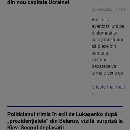
din nou capitala Ucrainei
25-05-2026 | 17:54
Rusia i-a
avertizat luni pe
diplomaţii şi
cetăţenii străini
să plece din
capitala
Ucrainei,
deoarece va
urma o serie de
...
Citeste mai mult
›
Politicianul trimis în exil de Lukașenko după
„prezidențialele” din Belarus, vizită-surpriză la
Kiev. Scopul deplasării