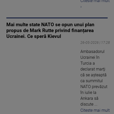
Citeste mai mult
›
Mai multe state NATO se opun unui plan
propus de Mark Rutte privind finanțarea
Ucrainei. Ce speră Kievul
26-05-2026 | 17:28
Ambasadorul
Ucrainei în
Turcia a
declarat marţi
că se aşteaptă
ca summitul
NATO prevăzut
în iulie la
Ankara să
discute ...
Citeste mai mult