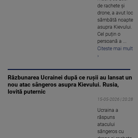
de rachete și
drone, a avut loc
sâmbătă noapte
asupra Kievului.
Cel puțin o
persoană a ...
Citeste mai mult
›
Răzbunarea Ucrainei după ce rușii au lansat un
nou atac sângeros asupra Kievului. Rusia,
lovită puternic
15-05-2026 | 20:28
Ucraina a
răspuns
atacului
sângeros cu