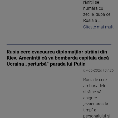
răniții se
numără cu
zecile, după ce
Rusia a ...
Citeste mai mult
›
Rusia cere evacuarea diplomaților străini din
Kiev. Amenință că va bombarda capitala dacă
Ucraina „perturbă” parada lui Putin
07-05-2026 | 07:26
Rusia le cere
ambasadelor
străine să
asigure
„evacuarea la
timp” a
personalului şi