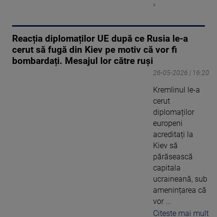
›
Reacția diplomaților UE după ce Rusia le-a
cerut să fugă din Kiev pe motiv că vor fi
bombardați. Mesajul lor către ruși
26-05-2026 | 16:20
Kremlinul le-a
cerut
diplomaților
europeni
acreditați la
Kiev să
părăsească
capitala
ucraineană, sub
amenințarea că
vor ...
Citeste mai mult