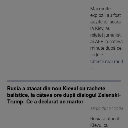
Mai multe
explozii au fost
auzite joi seara
la Kiev, au
relatat jurnalişti
ai AFP, la câteva
minute după ce
forţele ...
Citeste mai mult
›
Rusia a atacat din nou Kievul cu rachete
balistice, la câteva ore după dialogul Zelenski-
Trump. Ce a declarat un martor
18-06-2026 | 07:28
Rusia a atacat
Kievul cu