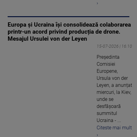
›
Europa și Ucraina își consolidează colaborarea
printr-un acord privind producția de drone.
Mesajul Ursulei von der Leyen
15-07-2026 | 16:10
Președinta
Comisiei
Europene,
Ursula von der
Leyen, a anunțat
miercuri, la Kiev,
unde se
desfășoară
summitul
Ucraina - ...
Citeste mai mult
›