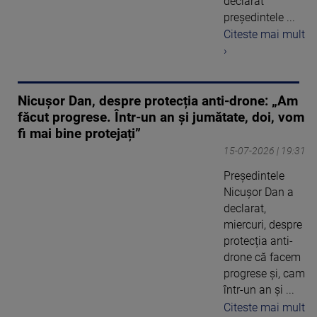
declarat
președintele ...
Citeste mai mult
›
Nicușor Dan, despre protecția anti-drone: „Am
făcut progrese. Într-un an și jumătate, doi, vom
fi mai bine protejați”
15-07-2026 | 19:31
Președintele
Nicușor Dan a
declarat,
miercuri, despre
protecția anti-
drone că facem
progrese și, cam
într-un an și ...
Citeste mai mult