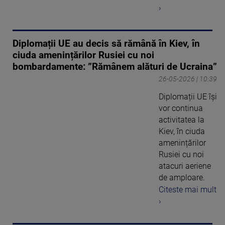
›
Diplomații UE au decis să rămână în Kiev, în
ciuda amenințărilor Rusiei cu noi
bombardamente: ”Rămânem alături de Ucraina”
26-05-2026 | 10:39
Diplomații UE își
vor continua
activitatea la
Kiev, în ciuda
amenințărilor
Rusiei cu noi
atacuri aeriene
de amploare.
Citeste mai mult
›