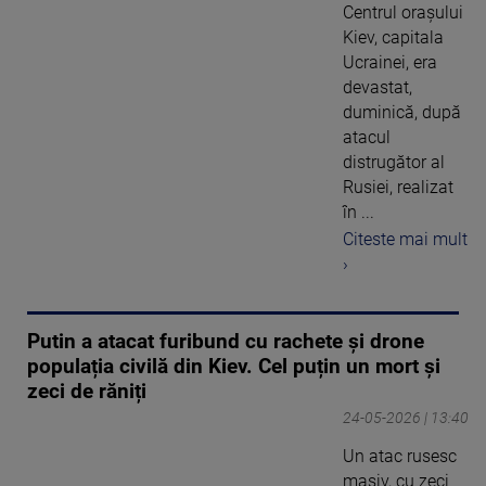
Centrul orașului
Kiev, capitala
Ucrainei, era
devastat,
duminică, după
atacul
distrugător al
Rusiei, realizat
în ...
Citeste mai mult
›
Putin a atacat furibund cu rachete și drone
populația civilă din Kiev. Cel puțin un mort și
zeci de răniți
24-05-2026 | 13:40
Un atac rusesc
masiv, cu zeci