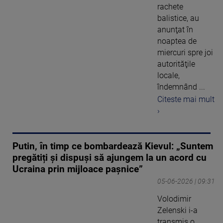
rachete
balistice, au
anunţat în
noaptea de
miercuri spre joi
autorităţile
locale,
îndemnând ...
Citeste mai mult
›
Putin, în timp ce bombardează Kievul: „Suntem
pregătiți și dispuși să ajungem la un acord cu
Ucraina prin mijloace pașnice”
05-06-2026 | 09:31
Volodimir
Zelenski i-a
transmis o