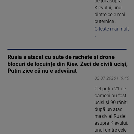
de joi asupra
Kievului, unul
dintre cele mai
puternice ...
Citeste mai mult
›
Rusia a atacat cu sute de rachete și drone
blocuri de locuințe din Kiev. Zeci de civili uciși,
Putin zice că nu e adevărat
02-07-2026 | 19:45
Cel puțin 21 de
oameni au fost
uciși și 90 răniți
după un atac
masiv al Rusiei
asupra Kievului,
unul dintre cele