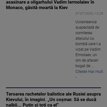
asasinare a oligarhului Vadim Iermolaiev în
Monaco, găsită moartă la Kiev
07-07-2026 | 12:29
Ucraineanca
suspectată de
comiterea
atacului cu
bombă care l-a
vizat pe Vadim
Ermolaev, un
om de afaceri
bogat de ...
Citeste mai mult
›
Teroarea rachetelor balistice ale Rusiei asupra
Kievului, în imagini. „Un coșmar. Să se ducă
naibii... Putin și toți ca el”