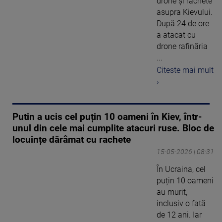
drone și rachete
asupra Kievului.
După 24 de ore
a atacat cu
drone rafinăria
...
Citeste mai mult
›
Putin a ucis cel puțin 10 oameni în Kiev, într-
unul din cele mai cumplite atacuri ruse. Bloc de
locuințe dărâmat cu rachete
15-05-2026 | 08:31
În Ucraina, cel
puțin 10 oameni
au murit,
inclusiv o fată
de 12 ani. Iar