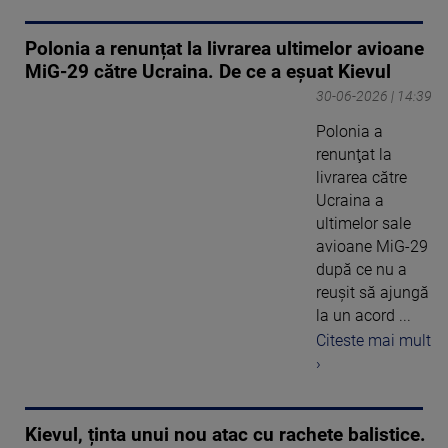
Polonia a renunțat la livrarea ultimelor avioane
MiG-29 către Ucraina. De ce a eșuat Kievul
30-06-2026 | 14:39
Polonia a
renunţat la
livrarea către
Ucraina a
ultimelor sale
avioane MiG-29
după ce nu a
reuşit să ajungă
la un acord ...
Citeste mai mult
›
Kievul, ținta unui nou atac cu rachete balistice.