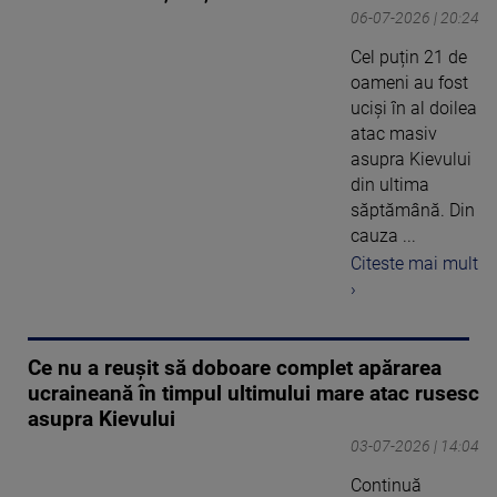
06-07-2026 | 20:24
Cel puțin 21 de
oameni au fost
uciși în al doilea
atac masiv
asupra Kievului
din ultima
săptămână. Din
cauza ...
Citeste mai mult
›
Ce nu a reușit să doboare complet apărarea
ucraineană în timpul ultimului mare atac rusesc
asupra Kievului
03-07-2026 | 14:04
Continuă