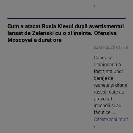
›
Cum a atacat Rusia Kievul după avertismentul
lansat de Zelenski cu o zi înainte. Ofensiva
Moscovei a durat ore
02-07-2026 | 07:18
Capitala
ucraineană a
fost ţinta unor
baraje de
rachete şi drone
ruseşti care au
provocat
incendii şi au
făcut cel ...
Citeste mai mult
›