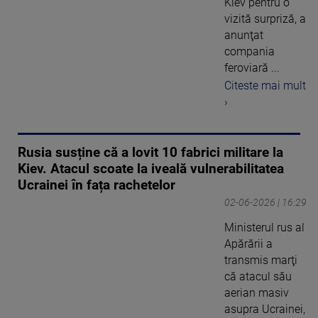
Kiev pentru o
vizită surpriză, a
anunţat
compania
feroviară ...
Citeste mai mult
›
Rusia susține că a lovit 10 fabrici militare la
Kiev. Atacul scoate la iveală vulnerabilitatea
Ucrainei în fața rachetelor
02-06-2026 | 16:29
Ministerul rus al
Apărării a
transmis marţi
că atacul său
aerian masiv
asupra Ucrainei,