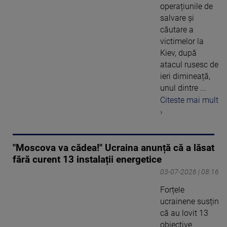
operațiunile de
salvare și
căutare a
victimelor la
Kiev, după
atacul rusesc de
ieri dimineață,
unul dintre ...
Citeste mai mult
›
"Moscova va cădea!" Ucraina anunță că a lăsat
fără curent 13 instalații energetice
03-07-2026 | 08:16
Forțele
ucrainene susțin
că au lovit 13
obiective