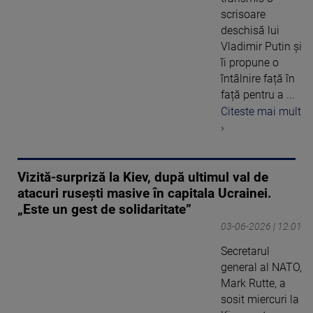
scrisoare
deschisă lui
Vladimir Putin și
îi propune o
întâlnire față în
față pentru a ...
Citeste mai mult
›
Vizită-surpriză la Kiev, după ultimul val de
atacuri rusești masive în capitala Ucrainei.
„Este un gest de solidaritate”
03-06-2026 | 12:01
Secretarul
general al NATO,
Mark Rutte, a
sosit miercuri la