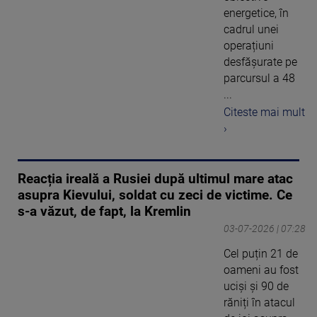
energetice, în
cadrul unei
operațiuni
desfășurate pe
parcursul a 48
...
Citeste mai mult
›
Reacția ireală a Rusiei după ultimul mare atac
asupra Kievului, soldat cu zeci de victime. Ce
s-a văzut, de fapt, la Kremlin
03-07-2026 | 07:28
Cel puțin 21 de
oameni au fost
uciși și 90 de
răniți în atacul