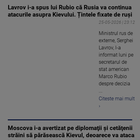
Lavrov i-a spus lui Rubio că Rusia va continua
atacurile asupra Kievului. Țintele fixate de ruși
25-05-2026 | 23:12
Ministrul rus de
externe, Serghei
Lavrov, l-a
informat luni pe
secretarul de
stat american
Marco Rubio
despre decizia
...
Citeste mai mult
›
Moscova i-a avertizat pe diplomaţii şi cetăţenii
străini să părăsească Kievul, deoarece va ataca