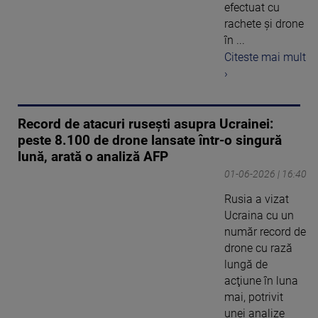
efectuat cu
rachete şi drone
în ...
Citeste mai mult
›
Record de atacuri rusești asupra Ucrainei:
peste 8.100 de drone lansate într-o singură
lună, arată o analiză AFP
01-06-2026 | 16:40
Rusia a vizat
Ucraina cu un
număr record de
drone cu rază
lungă de
acţiune în luna
mai, potrivit
unei analize