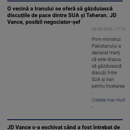
O vecină a Iranului se oferă să găzduiască
discuțiile de pace dintre SUA și Teheran. JD
Vance, posibil negociator-șef
24-03-2026 | 17:13
Prim-ministrul
Pakistanului a
declarat marţi
că este dispus
să găzduiască
discuţii între
SUA şi Iran
pentru încetarea
...
Citeste mai mult
›
JD Vance s-a eschivat când a fost întrebat de