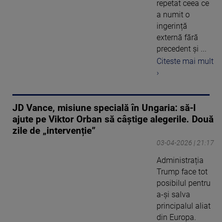
repetat ceea ce
a numit o
ingerință
externă fără
precedent și ...
Citeste mai mult
›
JD Vance, misiune specială în Ungaria: să-l
ajute pe Viktor Orban să câștige alegerile. Două
zile de „intervenție”
03-04-2026 | 21:17
Administrația
Trump face tot
posibilul pentru
a-și salva
principalul aliat
din Europa.