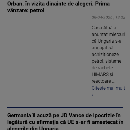
Orban, în vizita dinainte de alegeri. Prima
vânzare: petrol
09-04-2026 | 13:35
Casa Albă a
anunțat miercuri
că Ungaria s-a
angajat să
achiziționeze
petrol, sisteme
de rachete
HIMARS și
reactoare ...
Citeste mai mult
›
Germania îl acuză pe JD Vance de ipocrizie în
legătură cu afirmaţia că UE s-ar fi amestecat în
alegerile din Ungaria