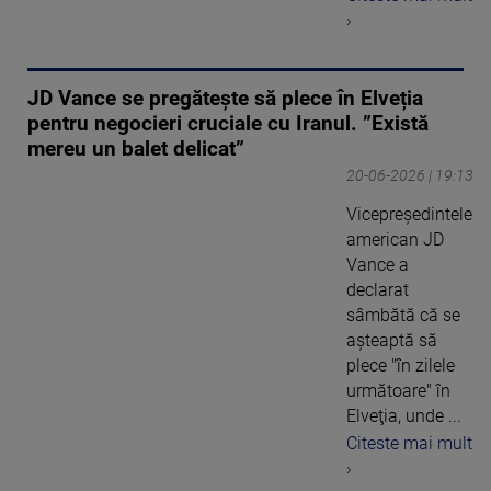
›
JD Vance se pregătește să plece în Elveția
pentru negocieri cruciale cu Iranul. ”Există
mereu un balet delicat”
20-06-2026 | 19:13
Vicepreşedintele
american JD
Vance a
declarat
sâmbătă că se
aşteaptă să
plece "în zilele
următoare" în
Elveţia, unde ...
Citeste mai mult
›