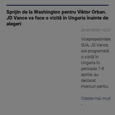
Sprijin de la Washington pentru Viktor Orban.
JD Vance va face o vizită în Ungaria înainte de
alegeri
26-03-2026 | 10:01
Vicepreşedintele
SUA, JD Vance,
are programată
o vizită în
Ungaria în
perioada 7-8
aprilie, au
declarat
miercuri pentru
...
Citeste mai mult
›