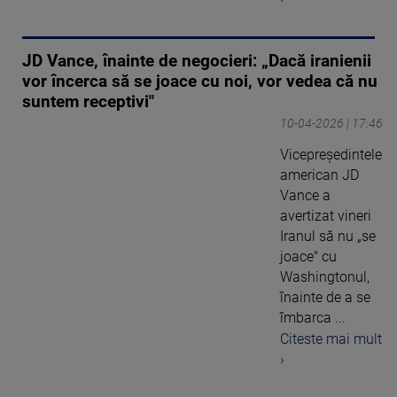
JD Vance, înainte de negocieri: „Dacă iranienii
vor încerca să se joace cu noi, vor vedea că nu
suntem receptivi"
10-04-2026 | 17:46
Vicepreședintele
american JD
Vance a
avertizat vineri
Iranul să nu „se
joace" cu
Washingtonul,
înainte de a se
îmbarca ...
Citeste mai mult
›