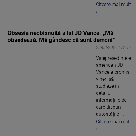
Citeste mai mult
›
Obsesia neobișnuită a lui JD Vance. „Mă
obsedează. Mă gândesc că sunt demoni”
28-03-2026 | 12:12
Vicepreşedintele
american JD
Vance a promis
vineri să
studieze în
detaliu
informaţiile de
care dispun
autorităţile ...
Citeste mai mult
›