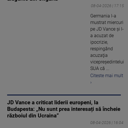
08-04-2026 | 17:15
Germania l-a
mustrat miercuri
pe JD Vance şi l-
a acuzat de
ipocrizie,
respingând
acuzaţia
vicepreşedintelui
SUA că ...
Citeste mai mult
›
JD Vance a criticat liderii europeni, la
Budapesta: „Nu sunt prea interesați să încheie
războiul din Ucraina”
08-04-2026 | 16:04