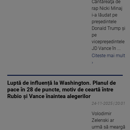
Cântăreaţa de
rap Nicki Minaj
i-a lăudat pe
preşedintele
Donald Trump şi
pe
vicepreşedintele
JD Vance în ...
Citeste mai mult
›
Luptă de influență la Washington. Planul de
pace în 28 de puncte, motiv de ceartă între
Rubio și Vance înaintea alegerilor
24-11-2025 | 20:01
Volodimir
Zelenski ar
urmă să meargă