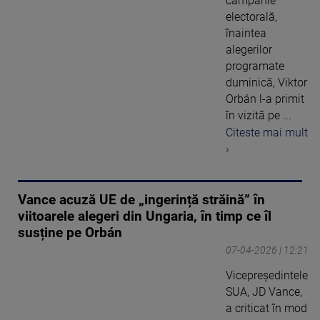
campanie
electorală,
înaintea
alegerilor
programate
duminică, Viktor
Orbán l-a primit
în vizită pe ...
Citeste mai mult
›
Vance acuză UE de „ingerință străină” în
viitoarele alegeri din Ungaria, în timp ce îl
susține pe Orbán
07-04-2026 | 12:21
Vicepreședintele
SUA, JD Vance,
a criticat în mod