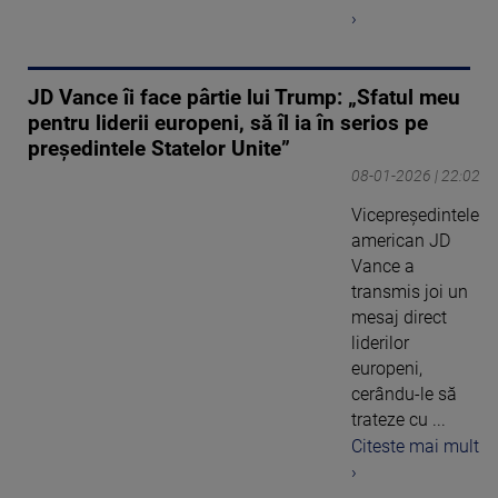
›
JD Vance îi face pârtie lui Trump: „Sfatul meu
pentru liderii europeni, să îl ia în serios pe
preşedintele Statelor Unite”
08-01-2026 | 22:02
Vicepreședintele
american JD
Vance a
transmis joi un
mesaj direct
liderilor
europeni,
cerându-le să
trateze cu ...
Citeste mai mult
›