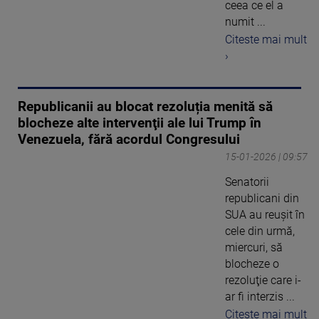
ceea ce el a
numit ...
Citeste mai mult
›
Republicanii au blocat rezoluția menită să
blocheze alte intervenţii ale lui Trump în
Venezuela, fără acordul Congresului
15-01-2026 | 09:57
Senatorii
republicani din
SUA au reuşit în
cele din urmă,
miercuri, să
blocheze o
rezoluţie care i-
ar fi interzis ...
Citeste mai mult