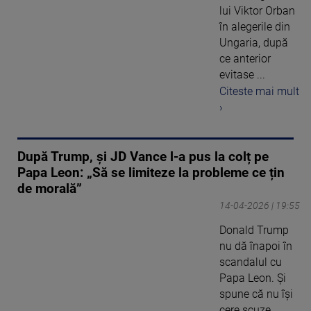
lui Viktor Orban
în alegerile din
Ungaria, după
ce anterior
evitase ...
Citeste mai mult
›
După Trump, și JD Vance l-a pus la colț pe
Papa Leon: „Să se limiteze la probleme ce țin
de morală”
14-04-2026 | 19:55
Donald Trump
nu dă înapoi în
scandalul cu
Papa Leon. Și
spune că nu își
cere scuze