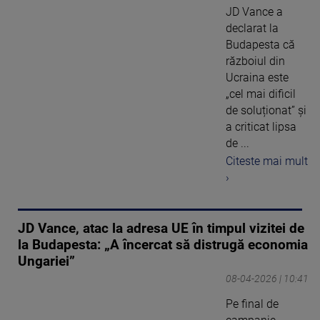
JD Vance a
declarat la
Budapesta că
războiul din
Ucraina este
„cel mai dificil
de soluționat” și
a criticat lipsa
de ...
Citeste mai mult
›
JD Vance, atac la adresa UE în timpul vizitei de
la Budapesta: „A încercat să distrugă economia
Ungariei”
08-04-2026 | 10:41
Pe final de