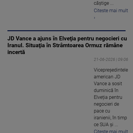
câștige ...
Citeste mai mult
›
JD Vance a ajuns în Elveţia pentru negocieri cu
Iranul. Situaţia în Strâmtoarea Ormuz rămâne
incertă
21-06-2026 | 09:06
Vicepreședintele
american JD
Vance a sosit
duminică în
Elveția pentru
negocieri de
pace cu
iranienii, în timp
ce SUA și ...
Citeste mai mult