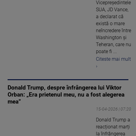
Vicepreşedintele
SUA, JD Vance,
a declarat că
există o mare
neîncredere între
Washington şi
Teheran, care nu
poate fi ...
Citeste mai mult
›
Donald Trump, despre înfrângerea lui Viktor
Orban: „Era prietenul meu, nu a fost alegerea
mea”
15-04-2026 | 07:20
Donald Trump a
reacționat marți
la înfrângerea