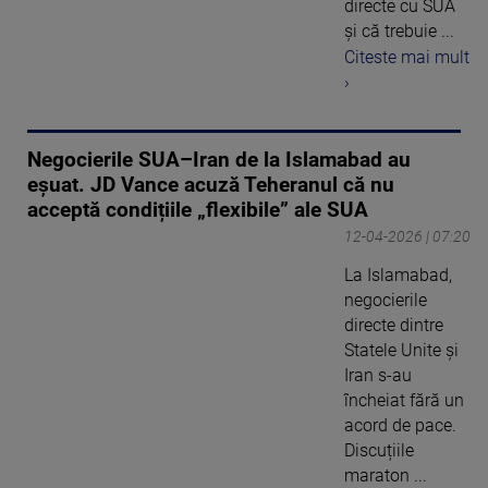
directe cu SUA
şi că trebuie ...
Citeste mai mult
›
Negocierile SUA–Iran de la Islamabad au
eșuat. JD Vance acuză Teheranul că nu
acceptă condițiile „flexibile” ale SUA
12-04-2026 | 07:20
La Islamabad,
negocierile
directe dintre
Statele Unite și
Iran s-au
încheiat fără un
acord de pace.
Discuțiile
maraton ...