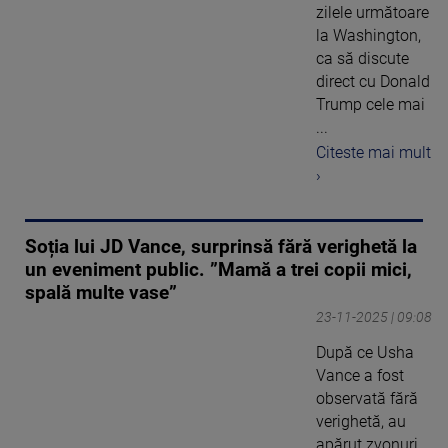
zilele următoare
la Washington,
ca să discute
direct cu Donald
Trump cele mai
...
Citeste mai mult
›
Soția lui JD Vance, surprinsă fără verighetă la
un eveniment public. ”Mamă a trei copii mici,
spală multe vase”
23-11-2025 | 09:08
După ce Usha
Vance a fost
observată fără
verighetă, au
apărut zvonuri