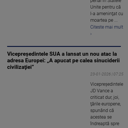
penal în Statele
Unite pentru că
l-a ameninţat cu
moartea pe ...
Citeste mai mult
›
Vicepreşedintele SUA a lansat un nou atac la
adresa Europei: „A apucat pe calea sinuciderii
civilizaţiei”
23-01-2026 | 07:25
Vicepreşedintele
JD Vance a
criticat dur, joi,
ţările europene,
spunând că
acestea se
îndreaptă spre