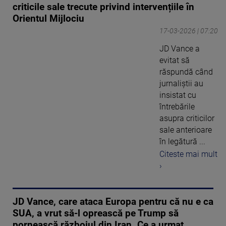
criticile sale trecute privind intervențiile în
Orientul Mijlociu
17-03-2026 | 07:20
JD Vance a
evitat să
răspundă când
jurnaliștii au
insistat cu
întrebările
asupra criticilor
sale anterioare
în legătură ...
Citeste mai mult
›
JD Vance, care ataca Europa pentru că nu e ca
SUA, a vrut să-l oprească pe Trump să
pornească războiul din Iran. Ce a urmat