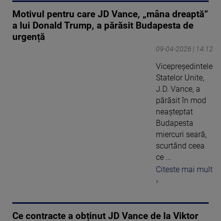
Motivul pentru care JD Vance, „mâna dreaptă”
a lui Donald Trump, a părăsit Budapesta de
urgență
09-04-2026 | 14:12
Vicepreședintele
Statelor Unite,
J.D. Vance, a
părăsit în mod
neașteptat
Budapesta
miercuri seară,
scurtând ceea
ce ...
Citeste mai mult
›
Ce contracte a obținut JD Vance de la Viktor