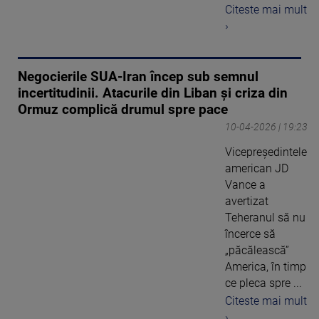
Citeste mai mult
›
Negocierile SUA-Iran încep sub semnul
incertitudinii. Atacurile din Liban și criza din
Ormuz complică drumul spre pace
10-04-2026 | 19:23
Vicepreședintele
american JD
Vance a
avertizat
Teheranul să nu
încerce să
„păcălească”
America, în timp
ce pleca spre ...
Citeste mai mult
›