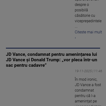
despre o
posibilă
căsătorie cu
vicepreședintele
...
Citeste mai mult
›
JD Vance, condamnat pentru amenințarea lui
JD Vance și Donald Trump: „vor pleca într-un
sac pentru cadavre”
19-11-2025 | 11:46
În mod ironic,
JD Vance a fost
condamnat
pentru că l-a
amenințat pe