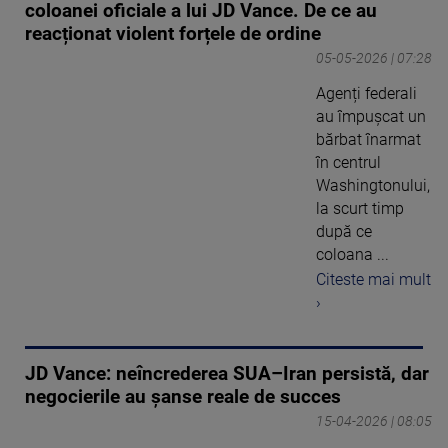
coloanei oficiale a lui JD Vance. De ce au
reacționat violent forțele de ordine
05-05-2026 | 07:28
Agenți federali
au împușcat un
bărbat înarmat
în centrul
Washingtonului,
la scurt timp
după ce
coloana ...
Citeste mai mult
›
JD Vance: neîncrederea SUA–Iran persistă, dar
negocierile au șanse reale de succes
15-04-2026 | 08:05