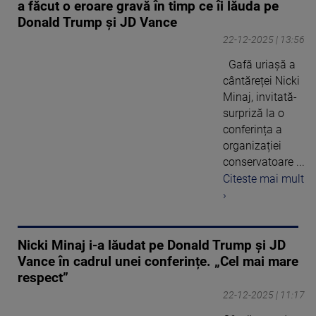
a făcut o eroare gravă în timp ce îi lăuda pe
Donald Trump și JD Vance
22-12-2025 | 13:56
Gafă uriașă a
cântăreței Nicki
Minaj, invitată-
surpriză la o
conferința a
organizației
conservatoare ...
Citeste mai mult
›
Nicki Minaj i-a lăudat pe Donald Trump şi JD
Vance în cadrul unei conferințe. „Cel mai mare
respect”
22-12-2025 | 11:17