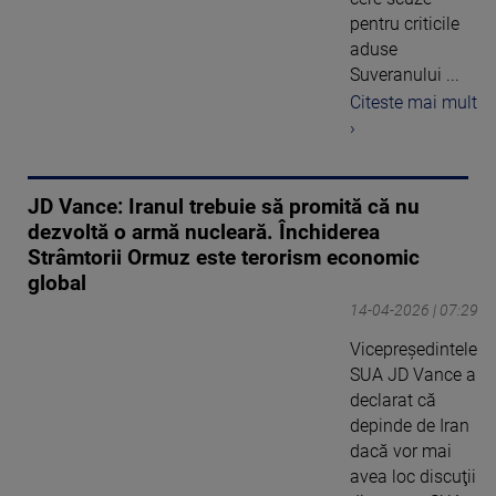
pentru criticile
aduse
Suveranului ...
Citeste mai mult
›
JD Vance: Iranul trebuie să promită că nu
dezvoltă o armă nucleară. Închiderea
Strâmtorii Ormuz este terorism economic
global
14-04-2026 | 07:29
Vicepreşedintele
SUA JD Vance a
declarat că
depinde de Iran
dacă vor mai
avea loc discuţii