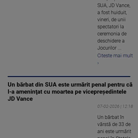
SUA, JD Vance,
a fost huiduit,
vineri, de unii
spectatori la
ceremonia de
deschidere a
Jocurilor ...
Citeste mai mult
›
Un bărbat din SUA este urmărit penal pentru că
l-a ameninţat cu moartea pe vicepreşedintele
JD Vance
07-02-2026 | 12:18
Un bărbat în
vârstă de 33 de
ani este urmărit