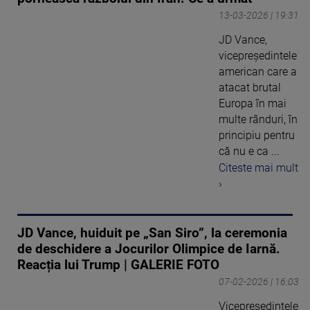
13-03-2026 | 19:31
JD Vance,
vicepreședintele
american care a
atacat brutal
Europa în mai
multe rânduri, în
principiu pentru
că nu e ca ...
Citeste mai mult
›
JD Vance, huiduit pe „San Siro”, la ceremonia
de deschidere a Jocurilor Olimpice de Iarnă.
Reacția lui Trump | GALERIE FOTO
07-02-2026 | 16:03
Vicepreședintele