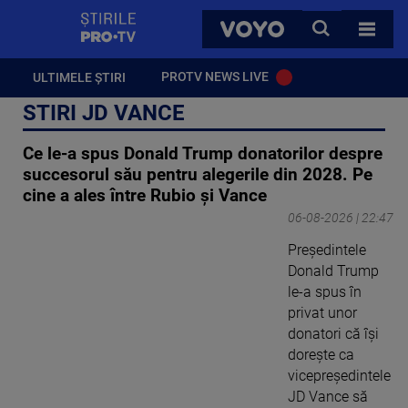
StirilePROTV
CAUTA
VOYO
TOATE 
PROTV NEWS LIVE
ULTIMELE ȘTIRI
STIRI JD VANCE
Ce le-a spus Donald Trump donatorilor despre
succesorul său pentru alegerile din 2028. Pe
cine a ales între Rubio și Vance
06-08-2026 | 22:47
Președintele
Donald Trump
le-a spus în
privat unor
donatori că își
dorește ca
vicepreședintele
JD Vance să