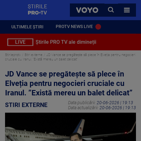
StirilePROTV
CAUTA
VOYO
TOATE 
PROTV NEWS LIVE
ULTIMELE ȘTIRI
LIVE
Știrile PRO TV ale dimineții
Stirileprotv
Stiri externe
JD Vance se pregătește să plece în Elveția pentru negocieri
cruciale cu Iranul. ”Există mereu un balet delicat”
JD Vance se pregătește să plece în
Elveția pentru negocieri cruciale cu
Iranul. ”Există mereu un balet delicat”
Data publicării:
20-06-2026 | 19:13
STIRI EXTERNE
Data actualizării:
20-06-2026 | 19:13