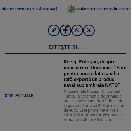
UGĂ ȘTIRILE PROTV CA SURSĂ PREFERATĂ
URMĂREȘTE ȘTIRILE PROTV ÎN GOOGLE 
CITEȘTE ȘI...
Recep Erdogan, despre
noua navă a României: ”Este
pentru prima dată când o
țară exportă un produs
naval sub umbrela NATO”
Președintele Nicusor Dan a fost în
ȘTIRI ACTUALE
Turcia, la ceremonia de primire a
unei corvete cumpărată direct de
la guvernul turc cu 223 de milioane
de euro. Este prima navă nouă
intrată în dotarea forțelor navale
române în ultimii 35 de ani.