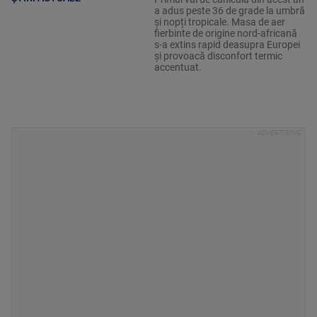
a adus peste 36 de grade la umbră
și nopți tropicale. Masa de aer
fierbinte de origine nord-africană
s-a extins rapid deasupra Europei
și provoacă disconfort termic
accentuat.