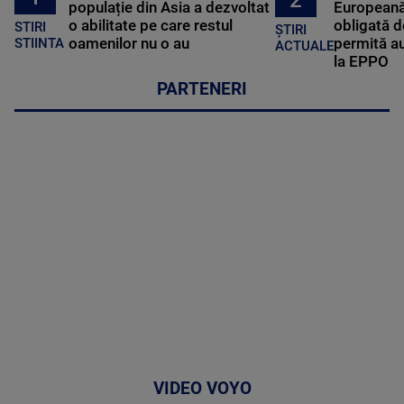
populație din Asia a dezvoltat
Europeană
o abilitate pe care restul
obligată d
STIRI
ȘTIRI
oamenilor nu o au
permită au
STIINTA
ACTUALE
la EPPO
PARTENERI
VIDEO VOYO