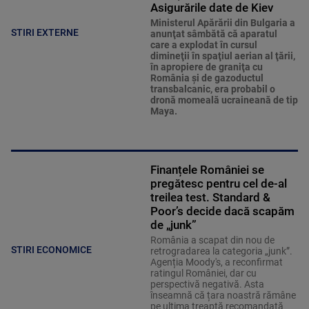
Asigurările date de Kiev
Ministerul Apărării din Bulgaria a
STIRI EXTERNE
anunţat sâmbătă că aparatul
care a explodat în cursul
dimineţii în spaţiul aerian al ţării,
în apropiere de graniţa cu
România şi de gazoductul
transbalcanic, era probabil o
dronă momeală ucraineană de tip
Maya.
Finanțele României se
pregătesc pentru cel de-al
treilea test. Standard &
Poor’s decide dacă scapăm
de „junk”
România a scapat din nou de
STIRI ECONOMICE
retrogradarea la categoria „junk”.
Agenția Moody's, a reconfirmat
ratingul României, dar cu
perspectivă negativă. Asta
înseamnă că țara noastră rămâne
pe ultima treaptă recomandată