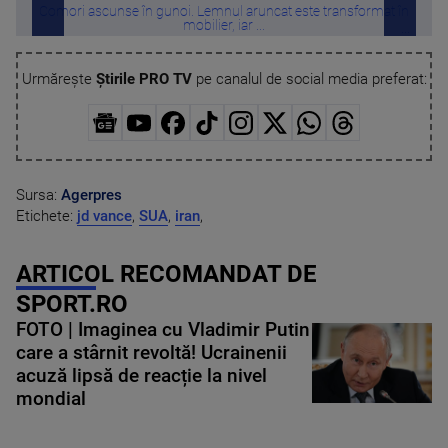
Comori ascunse în gunoi. Lemnul aruncat este transformat în
Ouă 
mobilier, iar ...
Urmărește
Știrile PRO TV
pe canalul de social media preferat:
Sursa:
Agerpres
Etichete:
jd vance
,
SUA
,
iran
,
ARTICOL RECOMANDAT DE
SPORT.RO
FOTO | Imaginea cu Vladimir Putin
care a stârnit revoltă! Ucrainenii
acuză lipsă de reacție la nivel
mondial