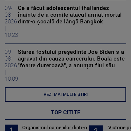
09-
Ce a făcut adolescentul thailandez
08-
înainte de a comite atacul armat mortal
2026
dintr-o școală de lângă Bangkok
|
10:23
09-
Starea fostului președinte Joe Biden s-a
08-
agravat din cauza cancerului. Boala este
2026
"foarte dureroasă", a anunțat fiul său
|
10:09
VEZI MAI MULTE ȘTIRI
TOP CITITE
Organismul oamenilor dintr-o
Victorie p
1
2