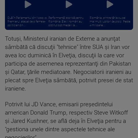
Ouă în Parlamentul din Kosovo.
Performanță istorică pentru
România, printre țările cu cei
Premierul, atacat de o femeie-
România. Elevii români au
mai mulți iubitori de pisici. Peste
politician din ...
obținut opt medalii la ...
4 milioane ...
Totuşi, Ministerul iranian de Externe a anunţat
sâmbătă că discuţii "tehnice" între SUA şi Iran vor
avea loc duminică în Elveţia, discuţii la care vor
participa de asemenea reprezentanţi din Pakistan
şi Qatar, ţările mediatoare. Negociatorii iranieni au
plecat spre Elveţia sâmbătă, potrivit presei de stat
iraniene.
Potrivit lui JD Vance, emisarii preşedintelui
american Donald Trump, respectiv Steve Witkoff
şi Jared Kushner, se află deja în Elveţia pentru a
"gestiona unele dintre aspectele tehnice ale
negocierilor".