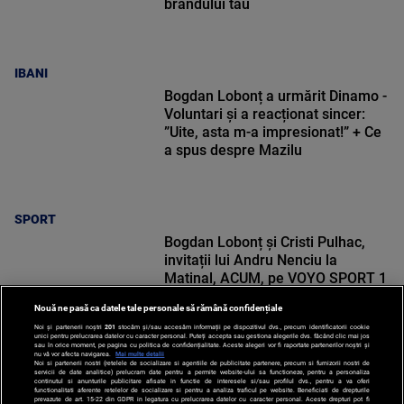
brandului tău
IBANI
Bogdan Lobonț a urmărit Dinamo -
Voluntari și a reacționat sincer:
”Uite, asta m-a impresionat!” + Ce
a spus despre Mazilu
SPORT
Bogdan Lobonț și Cristi Pulhac,
invitații lui Andru Nenciu la
Matinal, ACUM, pe VOYO SPORT 1
Nouă ne pasă ca datele tale personale să rămână confidențiale
Noi și partenerii noștri
201
stocăm și/sau accesăm informații pe dispozitivul dvs., precum identificatorii cookie
unici pentru prelucrarea datelor cu caracter personal. Puteți accepta sau gestiona alegerile dvs. făcând clic mai jos
sau în orice moment, pe pagina cu politica de confidențialitate. Aceste alegeri vor fi raportate partenerilor noștri și
nu vă vor afecta navigarea.
Mai multe detalii
SPORT
Noi si partenerii nostri (retelele de socializare si agentiile de publicitate partenere, precum si furnizorii nostri de
servicii de date analitice) prelucram date pentru a permite website-ului sa functioneze, pentru a personaliza
continutul si anunturile publicitare afisate in functie de interesele si/sau profilul dvs., pentru a va oferi
functionalitati aferente retelelor de socializare si pentru a analiza traficul pe website. Beneficiati de drepturile
prevazute de art. 15-22 din GDPR in legatura cu prelucrarea datelor cu caracter personal. Aceste drepturi pot fi