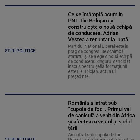
Ce se întâmplă acum în
PNL. Ilie Bolojan își
construiește o nouă echipă
de conducere. Adrian
Veștea a renunțat la luptă
Partidul Național Liberal este în
STIRI POLITICE
prag de congres. Se schimbă
statutul și se alege o nouă echipă
de conducere. Singurul candidat
înscris pentru șefia formațiunii
este Ilie Bolojan, actualul
președinte.
România a intrat sub
”cupola de foc”. Primul val
de caniculă a venit din Africa
și afectează vestul și sudul
țării
Am intrat sub cupola de foc!
ȘTIRI ACTUALE
Primul val de caniculă din acest an