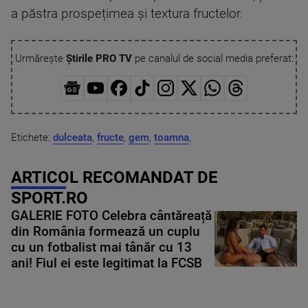
a păstra prospețimea și textura fructelor.
Urmărește
Știrile PRO TV
pe canalul de social media preferat:
Etichete:
dulceata
,
fructe
,
gem
,
toamna
,
ARTICOL RECOMANDAT DE
SPORT.RO
GALERIE FOTO Celebra cântăreață
din România formează un cuplu
cu un fotbalist mai tânăr cu 13
ani! Fiul ei este legitimat la FCSB