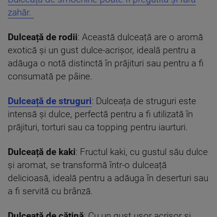
zahăr.
Dulceață de rodii
: Această dulceață are o aromă
exotică și un gust dulce-acrișor, ideală pentru a
adăuga o notă distinctă în prăjituri sau pentru a fi
consumată pe pâine.
Dulceață de struguri
: Dulceața de struguri este
intensă și dulce, perfectă pentru a fi utilizată în
prăjituri, torturi sau ca topping pentru iaurturi.
Dulceață de kaki
: Fructul kaki, cu gustul său dulce
și aromat, se transformă într-o dulceață
delicioasă, ideală pentru a adăuga în deserturi sau
a fi servită cu brânză.
Dulceață de cătină
: Cu un gust ușor acrișor și