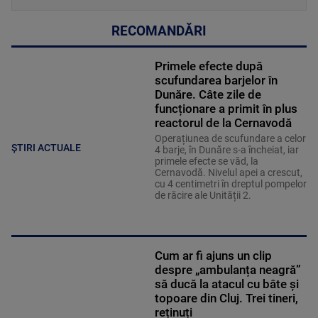
RECOMANDĂRI
Primele efecte după
scufundarea barjelor în
Dunăre. Câte zile de
funcționare a primit în plus
reactorul de la Cernavodă
Operațiunea de scufundare a celor
ȘTIRI ACTUALE
4 barje, în Dunăre s-a încheiat, iar
primele efecte se văd, la
Cernavodă. Nivelul apei a crescut,
cu 4 centimetri în dreptul pompelor
de răcire ale Unității 2.
Cum ar fi ajuns un clip
despre „ambulanța neagră”
să ducă la atacul cu bâte și
topoare din Cluj. Trei tineri,
reținuți