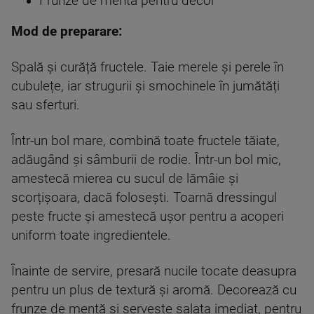
Frunze de mentă pentru decor
Mod de preparare:
Spală și curăță fructele. Taie merele și perele în
cubulețe, iar strugurii și smochinele în jumătăți
sau sferturi.
Într-un bol mare, combină toate fructele tăiate,
adăugând și sâmburii de rodie. Într-un bol mic,
amestecă mierea cu sucul de lămâie și
scorțișoara, dacă folosești. Toarnă dressingul
peste fructe și amestecă ușor pentru a acoperi
uniform toate ingredientele.
Înainte de servire, presară nucile tocate deasupra
pentru un plus de textură și aromă. Decorează cu
frunze de mentă și servește salata imediat, pentru