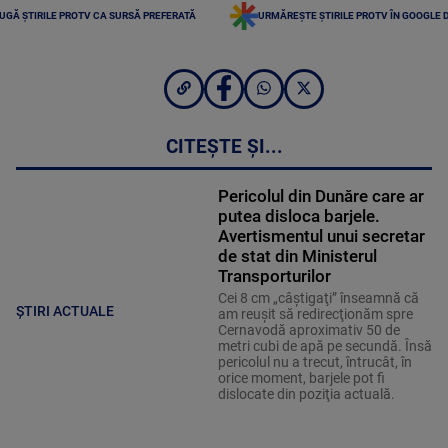
UGĂ ȘTIRILE PROTV CA SURSĂ PREFERATĂ
URMĂREȘTE ȘTIRILE PROTV ÎN GOOGLE 
CITEȘTE ȘI...
Pericolul din Dunăre care ar
putea disloca barjele.
Avertismentul unui secretar
de stat din Ministerul
Transporturilor
Cei 8 cm „câştigaţi” înseamnă că
ȘTIRI ACTUALE
am reuşit să redirecţionăm spre
Cernavodă aproximativ 50 de
metri cubi de apă pe secundă. Însă
pericolul nu a trecut, întrucât, în
orice moment, barjele pot fi
dislocate din poziţia actuală.