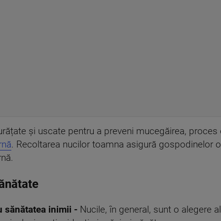
curățate și uscate pentru a preveni mucegăirea, proces 
rnă
. Recoltarea nucilor toamna asigură gospodinelor 
rnă.
sănătate
 sănătatea inimii -
Nucile, în general, sunt o alegere 