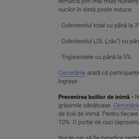
remarcă prin mai mulți nutrienț
nucilor în dietă poate reduce:
· Colesterolul total cu până la 3
· Colesterolul LDL („rău”) cu pâ
· Trigliceridele cu până la 5%.
Cercetările
arată că participanți
îngrașe.
Prevenirea bolilor de inimă -
N
grăsimile sănătoase.
Cercetăril
de boli de inimă. Pentru fiecar
10%. O porție de nuci (aproxim
Nucile par să fie benefice pentr