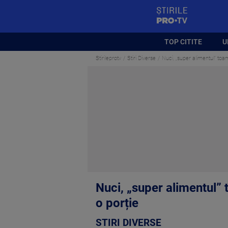
StirilePROTV
TOP CITITE
U
Stirileprotv
Stiri Diverse
Nuci, „super alimentul” toam
Nuci, „super alimentul” 
o porție
STIRI DIVERSE