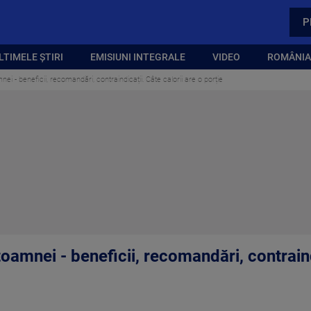
P
LTIMELE ȘTIRI
EMISIUNI INTEGRALE
VIDEO
ROMÂNIA,
nei - beneficii, recomandări, contraindicații. Câte calorii are o porție
toamnei - beneficii, recomandări, contraind