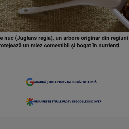
e nuc (Juglans regia), un arbore originar din regiun
rotejează un miez comestibil și bogat în nutrienți.
ADAUGĂ ȘTIRILE PROTV CA SURSĂ PREFERATĂ
URMĂREȘTE ȘTIRILE PROTV ÎN GOOGLE DISCOVER