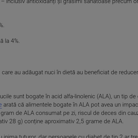
i – inclusiv antioxidanți și grăsimi sănătoase precum
%.
nă la 4%.
i care au adăugat nuci în dietă au beneficiat de reducer
ucile sunt bogate în acid alfa-linolenic (ALA), un tip 
e
arată că alimentele bogate în ALA pot avea un impact
e gram de ALA consumat pe zi, riscul de deces din cau
ativ 28 g) conține aproximativ 2,5 grame de ALA.
u inima tuturor, dar persoanele cu diabet de tip 2 ar tr