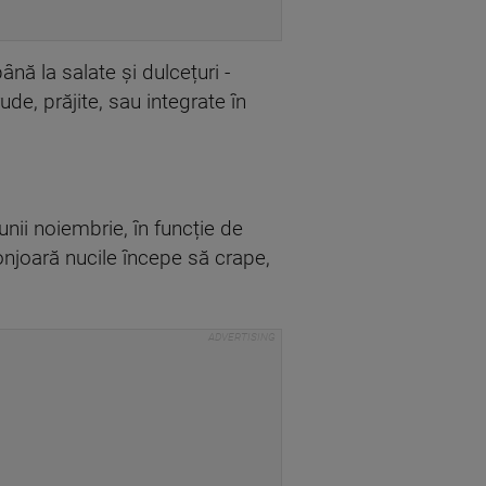
până la salate și dulcețuri -
de, prăjite, sau integrate în
lunii noiembrie, în funcție de
njoară nucile începe să crape,