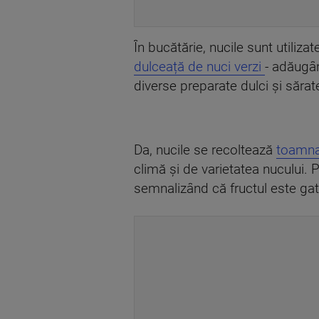
În bucătărie, nucile sunt utilizate
dulceață de nuci verzi
- adăugân
diverse preparate dulci și sărat
Da, nucile se recoltează
toamn
climă și de varietatea nucului
semnalizând că fructul este gat