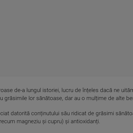
ase de-a lungul istoriei, lucru de înțeles dacă ne uităm 
 grăsimile lor sănătoase, dar au o mulțime de alte ben
iat datorită conținutului său ridicat de grăsimi sănătoa
precum magneziu și cupru) și antioxidanți.