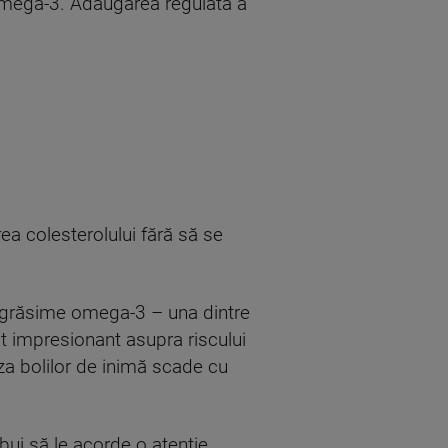
 omega-3. Adăugarea regulată a
ea colesterolului fără să se
de grăsime omega-3 – una dintre
 impresionant asupra riscului
za bolilor de inimă scade cu
ebui să le acorde o atenție