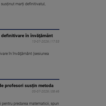
susținut marți definitivatul,
 definitivare în învăţământ
13-07-2026 | 17:53
tivare în învăţământ (sesiunea
0 de profesori susțin metoda
05-07-2026 | 08:46
coli pentru predarea matematicii, spun