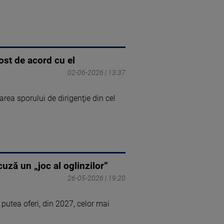
fost de acord cu el
02-06-2026 | 13:37
rea sporului de dirigenţie din cel
uză un „joc al oglinzilor”
26-05-2026 | 19:20
 putea oferi, din 2027, celor mai