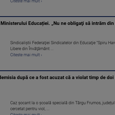
Citeste mai mult ›
a Ministerului Educației. „Nu ne obligaţi să intrăm di
Sindicaliştii Federaţiei Sindicatelor din Educaţie "Spiru Hare
Libere din Învăţământ ...
Citeste mai mult ›
 demisia după ce a fost acuzat că a violat timp de do
Caz șocant la o școală specială din Târgu Frumos, județul 
cercetat pentru viol, ...
Citeste mai mult ›