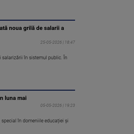
ată noua grilă de salarii a
25-05-2026 | 18:47
salarizării în sistemul public. În
in luna mai
05-05-2026 | 19:23
 special în domeniile educației și