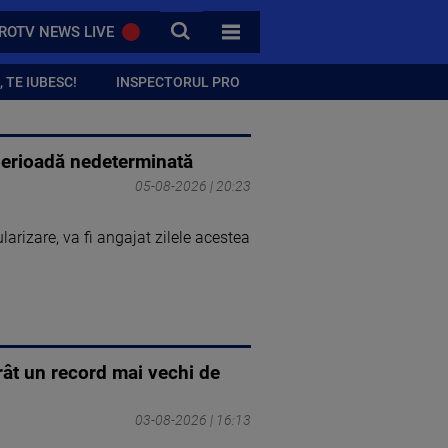
CAUTA
ROTV NEWS LIVE
TOATE CATEGORIILE
 TE IUBESC!
INSPECTORUL PRO
 perioadă nedeterminată
05-08-2026 | 20:23
larizare, va fi angajat zilele acestea
orât un record mai vechi de
03-08-2026 | 16:13