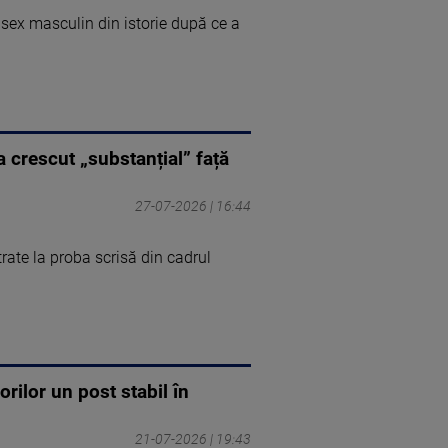
sex masculin din istorie după ce a
a crescut „substanțial” față
27-07-2026 | 16:44
trate la proba scrisă din cadrul
rilor un post stabil în
21-07-2026 | 19:43