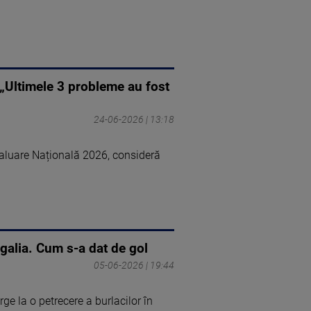
 „Ultimele 3 probleme au fost
24-06-2026 | 13:18
valuare Națională 2026, consideră
ugalia. Cum s-a dat de gol
05-06-2026 | 19:44
e la o petrecere a burlacilor în