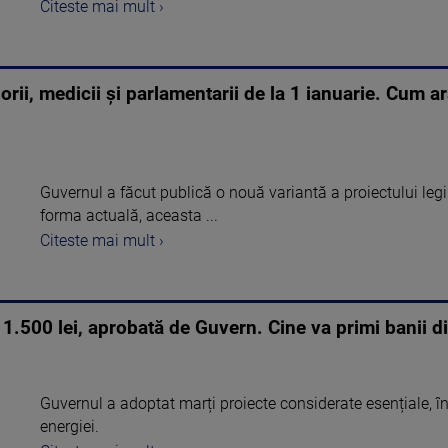
Citeste mai mult ›
rii, medicii și parlamentarii de la 1 ianuarie. Cum ar
Guvernul a făcut publică o nouă variantă a proiectului legii 
forma actuală, aceasta ...
Citeste mai mult ›
 1.500 lei, aprobată de Guvern. Cine va primi banii d
Guvernul a adoptat marți proiecte considerate esențiale, în
energiei.