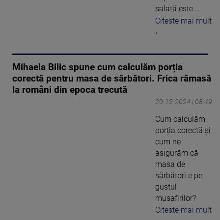
salată este ...
Citeste mai mult
›
Mihaela Bilic spune cum calculăm porția
corectă pentru masa de sărbători. Frica rămasă
la români din epoca trecută
20-12-2024 | 08:49
Cum calculăm
porția corectă și
cum ne
asigurăm că
masa de
sărbători e pe
gustul
musafirilor?
Citeste mai mult