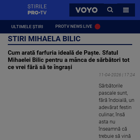
StirilePROTV
CAUTA
VOYO
TOATE 
PROTV NEWS LIVE
ULTIMELE ȘTIRI
STIRI MIHAELA BILIC
Cum arată farfuria ideală de Paște. Sfatul
Mihaelei Bilic pentru a mânca de sărbători tot
ce vrei fără să te îngrași
11-04-2026 | 17:24
Sărbătorile
pascale sunt,
fără îndoială, un
adevărat festin
culinar, însă
asta nu
înseamnă că
trebuie să vină