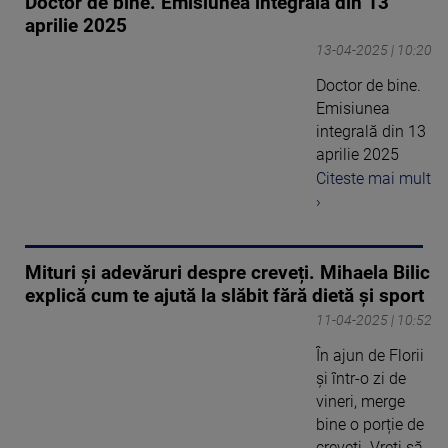
Doctor de bine. Emisiunea integrală din 13
aprilie 2025
13-04-2025 | 10:20
Doctor de bine.
Emisiunea
integrală din 13
aprilie 2025
Citeste mai mult
›
Mituri și adevăruri despre creveți. Mihaela Bilic
explică cum te ajută la slăbit fără dietă și sport
11-04-2025 | 10:52
În ajun de Florii
și într-o zi de
vineri, merge
bine o porție de
creveți. Vreți să