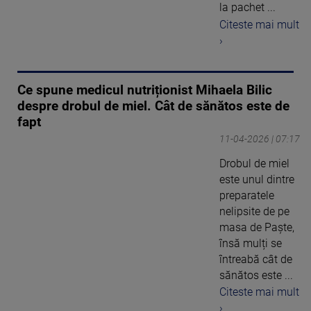
la pachet ...
Citeste mai mult
›
Ce spune medicul nutriționist Mihaela Bilic
despre drobul de miel. Cât de sănătos este de
fapt
11-04-2026 | 07:17
Drobul de miel
este unul dintre
preparatele
nelipsite de pe
masa de Paște,
însă mulți se
întreabă cât de
sănătos este ...
Citeste mai mult
›