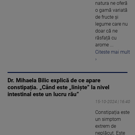
natura ne oferă
o gamă variată
de fructe și
legume care nu
doar că ne
răsfață cu
arome ...
Citeste mai mult
›
Dr. Mihaela Bilic explică de ce apare
constipația. „Când este „liniște” la nivel
intestinal este un lucru rău”
15-10-2024 | 16:40
Constipația este
un simptom
extrem de
neplăcut. Este