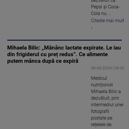
dezvăluit că
Pepsi și Coca-
Cola nu ...
Citeste mai mult
›
Mihaela Bilic: „Mănânc lactate expirate. Le iau
din frigiderul cu preț redus”. Ce alimente
putem mânca după ce expiră
06-06-2024 | 09:43
Medicul
nutriționist
Mihaela Bilic a
dezvăluit, prin
intermediul unei
fotografii
postate pe
rețelele de