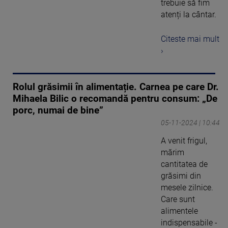
trebuie să fim
atenți la cântar.
Citeste mai mult
›
Rolul grăsimii în alimentație. Carnea pe care Dr.
Mihaela Bilic o recomandă pentru consum: „De
porc, numai de bine”
05-11-2024 | 10:44
A venit frigul,
mărim
cantitatea de
grăsimi din
mesele zilnice.
Care sunt
alimentele
indispensabile -