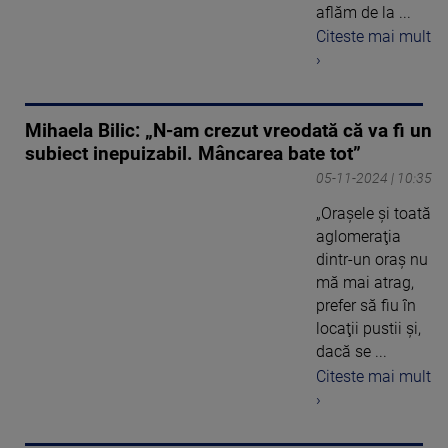
aflăm de la ...
Citeste mai mult
›
Mihaela Bilic: „N-am crezut vreodată că va fi un
subiect inepuizabil. Mâncarea bate tot”
05-11-2024 | 10:35
„Oraşele şi toată
aglomeraţia
dintr-un oraş nu
mă mai atrag,
prefer să fiu în
locaţii pustii şi,
dacă se ...
Citeste mai mult
›