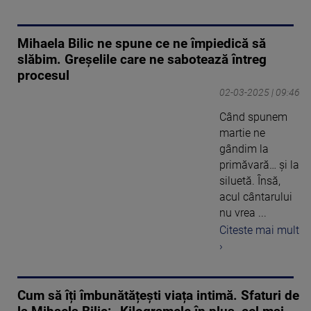
Mihaela Bilic ne spune ce ne împiedică să
slăbim. Greșelile care ne sabotează întreg
procesul
02-03-2025 | 09:46
Când spunem
martie ne
gândim la
primăvară… și la
siluetă. Însă,
acul cântarului
nu vrea ...
Citeste mai mult
›
Cum să îți îmbunătățești viața intimă. Sfaturi de