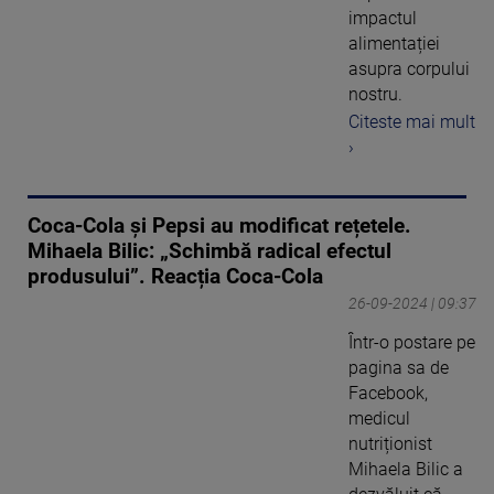
impactul
alimentației
asupra corpului
nostru.
Citeste mai mult
›
Coca-Cola și Pepsi au modificat rețetele.
Mihaela Bilic: „Schimbă radical efectul
produsului”. Reacția Coca-Cola
26-09-2024 | 09:37
Într-o postare pe
pagina sa de
Facebook,
medicul
nutriționist
Mihaela Bilic a