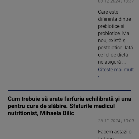
03-12-2024 | 10:37
Care este
diferenta dintre
prebiotice si
probiotice. Mai
nou, există și
postbiotice. Iată
ce fel de dietă
ne asigură ...
Citeste mai mult
›
Cum trebuie să arate farfuria echilibrată și una
pentru cura de slăbire. Sfaturile medicul
nutritionist, Mihaela Bilic
26-11-2024 | 10:09
Facem astăzi o
farfurie