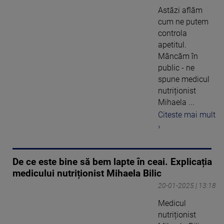
Astăzi aflăm
cum ne putem
controla
apetitul.
Mâncăm în
public - ne
spune medicul
nutriționist
Mihaela ...
Citeste mai mult
›
De ce este bine să bem lapte în ceai. Explicația
medicului nutriționist Mihaela Bilic
20-01-2025 | 13:18
Medicul
nutriționist