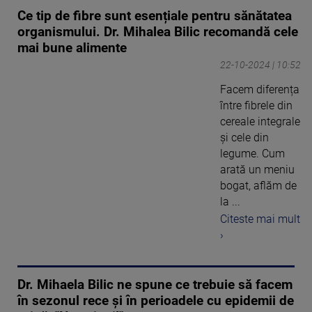
Ce tip de fibre sunt esențiale pentru sănătatea
organismului. Dr. Mihalea Bilic recomandă cele
mai bune alimente
22-10-2024 | 10:52
Facem diferența
între fibrele din
cereale integrale
și cele din
legume. Cum
arată un meniu
bogat, aflăm de
la ...
Citeste mai mult
›
Dr. Mihaela Bilic ne spune ce trebuie să facem
în sezonul rece și în perioadele cu epidemii de