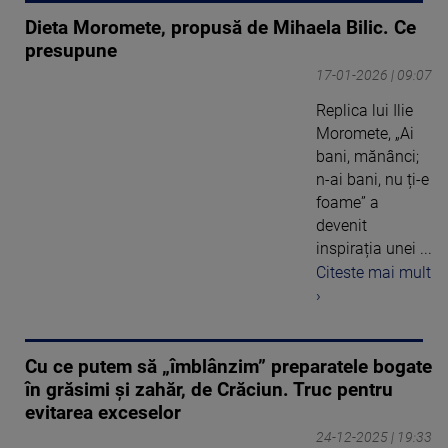
Dieta Moromete, propusă de Mihaela Bilic. Ce
presupune
17-01-2026 | 09:07
Replica lui Ilie
Moromete, „Ai
bani, mănânci;
n-ai bani, nu ți-e
foame” a
devenit
inspirația unei ...
Citeste mai mult
›
Cu ce putem să „îmblânzim” preparatele bogate
în grăsimi și zahăr, de Crăciun. Truc pentru
evitarea exceselor
24-12-2025 | 19:33