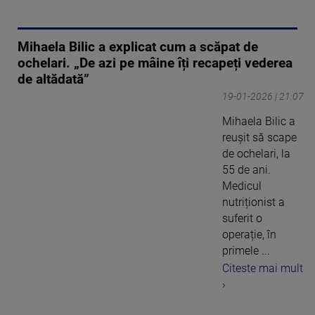
Mihaela Bilic a explicat cum a scăpat de
ochelari. „De azi pe mâine îți recapeți vederea
de altădată”
19-01-2026 | 21:07
Mihaela Bilic a
reușit să scape
de ochelari, la
55 de ani.
Medicul
nutriționist a
suferit o
operație, în
primele ...
Citeste mai mult
›