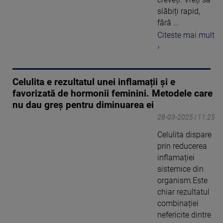
slăbiți rapid,
fără ...
Citeste mai mult
›
Celulita e rezultatul unei inflamații și e
favorizată de hormonii feminini. Metodele care
nu dau greș pentru diminuarea ei
28-03-2025 | 11:25
Celulita dispare
prin reducerea
inflamației
sistemice din
organism.Este
chiar rezultatul
combinației
nefericite dintre