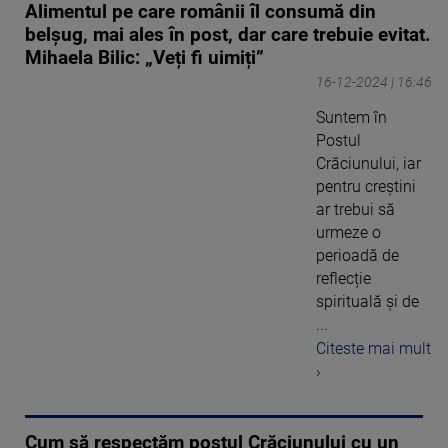
Alimentul pe care românii îl consumă din
belșug, mai ales în post, dar care trebuie evitat.
Mihaela Bilic: „Veți fi uimiți”
16-12-2024 | 16:46
Suntem în
Postul
Crăciunului, iar
pentru creștini
ar trebui să
urmeze o
perioadă de
reflecție
spirituală și de
...
Citeste mai mult
›
Cum să respectăm postul Crăciunului cu un