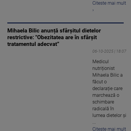
Citeste mai mult
›
Mihaela Bilic anunță sfârșitul dietelor
restrictive: "Obezitatea are în sfârșit
tratamentul adecvat”
06-10-2025 | 18:07
Medicul
nutriționist
Mihaela Bilic a
făcut o
declarație care
marchează o
schimbare
radicală în
lumea dietelor și
...
Citeste mai mult