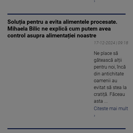
›
Soluția pentru a evita alimentele procesate.
Mihaela Bilic ne explică cum putem avea
control asupra alimentației noastre
17-12-2024 | 09:18
Ne place să
gătească alții
pentru noi, încă
din antichitate
oamenii au
evitat să stea la
cratiță. Făceau
asta ...
Citeste mai mult
›