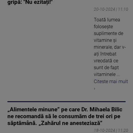
gripă: "Nu ezitați!"
20-10-2024 | 11:10
Toată lumea
folosește
suplimente de
vitamine și
minerale, dar v-
ați întrebat
vreodată ce
sunt de fapt
vitaminele ...
Citeste mai mult
›
„Alimentele minune” pe care Dr. Mihaela Bilic
ne recomandă să le consumăm de trei ori pe
săptămână. „Zahărul ne anesteziază”
18-10-2024 | 11:20