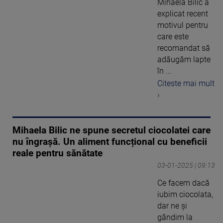
Mihaela Bilic a
explicat recent
motivul pentru
care este
recomandat să
adăugăm lapte
în ...
Citeste mai mult
›
Mihaela Bilic ne spune secretul ciocolatei care
nu îngrașă. Un aliment funcțional cu beneficii
reale pentru sănătate
03-01-2025 | 09:13
Ce facem dacă
iubim ciocolata,
dar ne și
gândim la