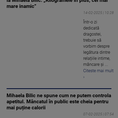
la Mihaela Bilic: „Kilogramele în plus, cel mai
mare inamic”
14-02-2025 | 10:28
Într-o zi
dedicată
dragostei,
trebuie să
vorbim despre
legătura dintre
relațiile intime,
mâncare și ...
Citeste mai mult
›
Mihaela Bilic ne spune cum ne putem controla
apetitul. Mâncatul în public este cheia pentru
mai puține calorii
07-02-2025 | 07:54