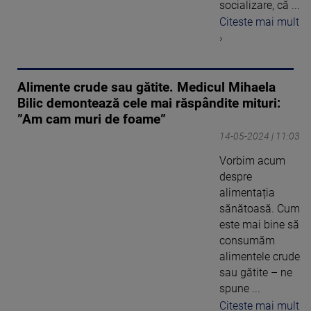
socializare, că ...
Citeste mai mult
›
Alimente crude sau gătite. Medicul Mihaela
Bilic demontează cele mai răspândite mituri:
”Am cam muri de foame”
14-05-2024 | 11:03
Vorbim acum
despre
alimentația
sănătoasă. Cum
este mai bine să
consumăm
alimentele crude
sau gătite – ne
spune ...
Citeste mai mult