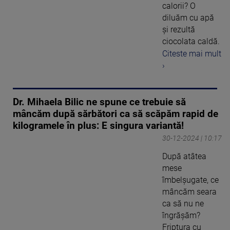
calorii? O
diluăm cu apă
și rezultă
ciocolata caldă.
Citeste mai mult
›
Dr. Mihaela Bilic ne spune ce trebuie să
mâncăm după sărbători ca să scăpăm rapid de
kilogramele în plus: E singura variantă!
30-12-2024 | 10:17
După atâtea
mese
îmbelșugate, ce
mâncăm seara
ca să nu ne
îngrășăm?
Friptura cu