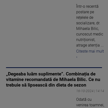
Într-o recentă
postare pe
rețelele de
socializare, dr.
Mihaela Bilic,
cunoscut medic
nutriționist,
atrage atenția ...
Citeste mai mult
›
„Degeaba luăm suplimente”. Combinația de
vitamine recomandată de Mihaela Bilic. Ce nu
trebuie să lipsească din dieta de sezon
16-10-2024 | 14:14
Odată cu
venirea toamnei,