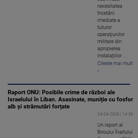
necesitatea
încetării
imediate a
tuturor
operaţiunilor
militare din
apropierea
instalaţiilor ...
Citeste mai mult
›
Raport ONU: Posibile crime de război ale
Israelului în Liban. Asasinate, muniție cu fosfor
alb și strămutări forțate
24-04-2026 | 14:39
Un raport al
Biroului Înaltului