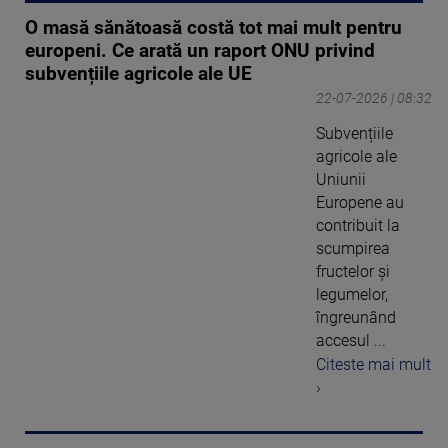
O masă sănătoasă costă tot mai mult pentru
europeni. Ce arată un raport ONU privind
subvențiile agricole ale UE
22-07-2026 | 08:32
Subvențiile
agricole ale
Uniunii
Europene au
contribuit la
scumpirea
fructelor și
legumelor,
îngreunând
accesul ...
Citeste mai mult
›