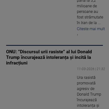
până la 3,2
milioane de
persoane au
fost strămutate
în Iran de la ...
Citeste mai mult
›
ONU: ”Discursul urii rasiste” al lui Donald
Trump încurajează intoleranța și incită la
infracțiuni
11-03-2026 | 21:32
Ura rasistă
promovată
agresiv de
Donald Trump
încurajează
intoleranța și