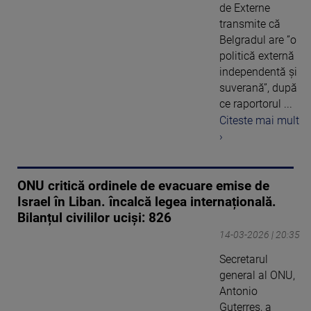
de Externe
transmite că
Belgradul are ”o
politică externă
independentă și
suverană”, după
ce raportorul ...
Citeste mai mult
›
ONU critică ordinele de evacuare emise de
Israel în Liban. încalcă legea internațională.
Bilanțul civililor uciși: 826
14-03-2026 | 20:35
Secretarul
general al ONU,
Antonio
Guterres, a