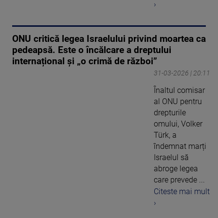
›
ONU critică legea Israelului privind moartea ca
pedeapsă. Este o încălcare a dreptului
internațional și „o crimă de război”
31-03-2026 | 20:11
Înaltul comisar
al ONU pentru
drepturile
omului, Volker
Türk, a
îndemnat marți
Israelul să
abroge legea
care prevede ...
Citeste mai mult
›