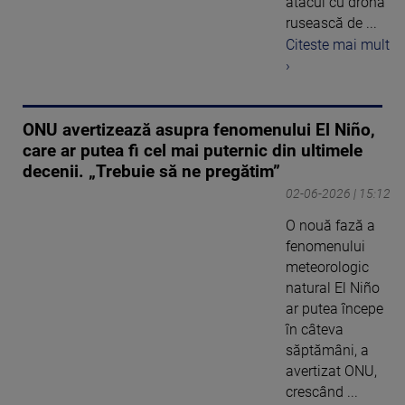
atacul cu dronă
rusească de ...
Citeste mai mult
›
ONU avertizează asupra fenomenului El Niño,
care ar putea fi cel mai puternic din ultimele
decenii. „Trebuie să ne pregătim”
02-06-2026 | 15:12
O nouă fază a
fenomenului
meteorologic
natural El Niño
ar putea începe
în câteva
săptămâni, a
avertizat ONU,
crescând ...