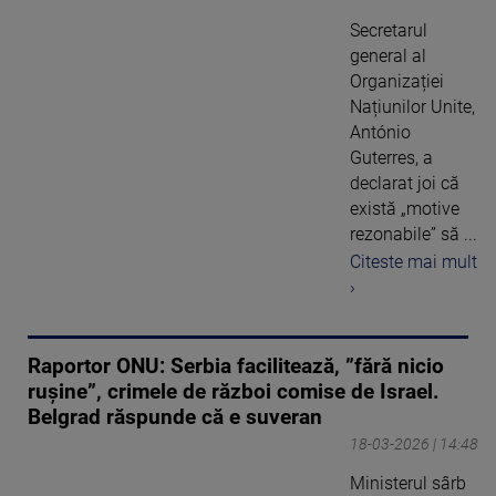
Secretarul
general al
Organizației
Națiunilor Unite,
António
Guterres, a
declarat joi că
există „motive
rezonabile” să ...
Citeste mai mult
›
Raportor ONU: Serbia facilitează, ”fără nicio
rușine”, crimele de război comise de Israel.
Belgrad răspunde că e suveran
18-03-2026 | 14:48
Ministerul sârb