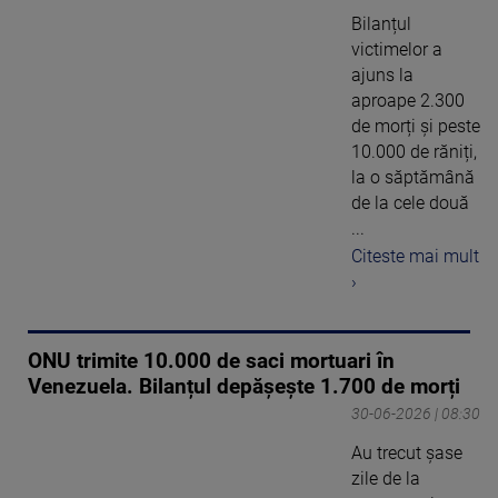
Bilanțul
victimelor a
ajuns la
aproape 2.300
de morți și peste
10.000 de răniți,
la o săptămână
de la cele două
...
Citeste mai mult
›
ONU trimite 10.000 de saci mortuari în
Venezuela. Bilanțul depășește 1.700 de morți
30-06-2026 | 08:30
Au trecut șase
zile de la