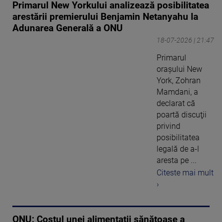
Primarul New Yorkului analizează posibilitatea
arestării premierului Benjamin Netanyahu la
Adunarea Generală a ONU
18-07-2026 | 21:47
Primarul
oraşului New
York, Zohran
Mamdani, a
declarat că
poartă discuţii
privind
posibilitatea
legală de a-l
aresta pe ...
Citeste mai mult
›
ONU: Costul unei alimentații sănătoase a