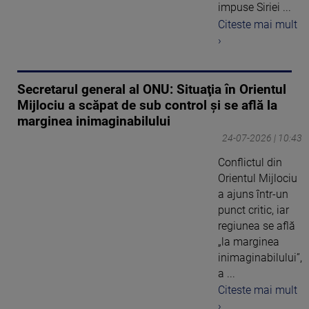
impuse Siriei ...
Citeste mai mult
›
Secretarul general al ONU: Situaţia în Orientul
Mijlociu a scăpat de sub control şi se află la
marginea inimaginabilului
24-07-2026 | 10:43
Conflictul din
Orientul Mijlociu
a ajuns într-un
punct critic, iar
regiunea se află
„la marginea
inimaginabilului”,
a ...
Citeste mai mult
›