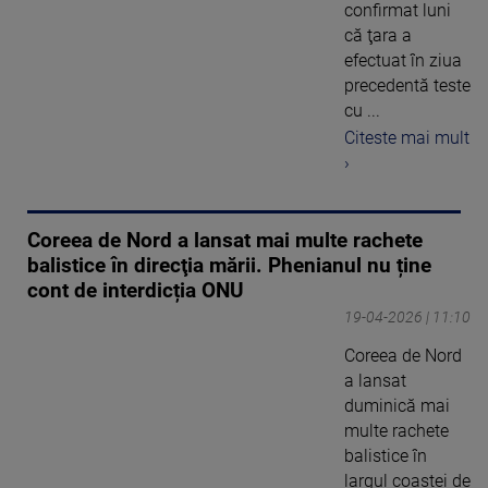
confirmat luni
că ţara a
efectuat în ziua
precedentă teste
cu ...
Citeste mai mult
›
Coreea de Nord a lansat mai multe rachete
balistice în direcţia mării. Phenianul nu ține
cont de interdicția ONU
19-04-2026 | 11:10
Coreea de Nord
a lansat
duminică mai
multe rachete
balistice în
largul coastei de