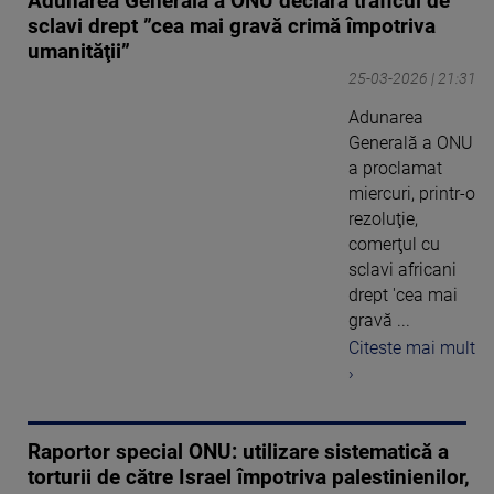
Adunarea Generală a ONU declară traficul de
sclavi drept ”cea mai gravă crimă împotriva
umanităţii”
25-03-2026 | 21:31
Adunarea
Generală a ONU
a proclamat
miercuri, printr-o
rezoluţie,
comerţul cu
sclavi africani
drept 'cea mai
gravă ...
Citeste mai mult
›
Raportor special ONU: utilizare sistematică a
torturii de către Israel împotriva palestinienilor,