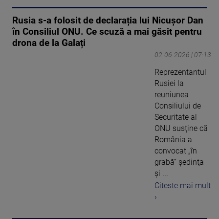
Rusia s-a folosit de declarația lui Nicușor Dan
în Consiliul ONU. Ce scuză a mai găsit pentru
drona de la Galați
02-06-2026 | 07:13
Reprezentantul
Rusiei la
reuniunea
Consiliului de
Securitate al
ONU susţine că
România a
convocat „în
grabă” şedinţa
şi ...
Citeste mai mult
›