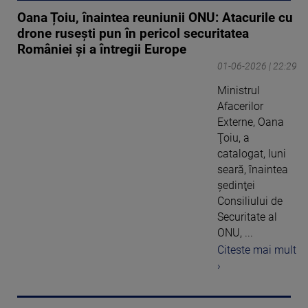
Oana Țoiu, înaintea reuniunii ONU: Atacurile cu
drone rusești pun în pericol securitatea
României și a întregii Europe
01-06-2026 | 22:29
Ministrul
Afacerilor
Externe, Oana
Ţoiu, a
catalogat, luni
seară, înaintea
şedinţei
Consiliului de
Securitate al
ONU, ...
Citeste mai mult
›