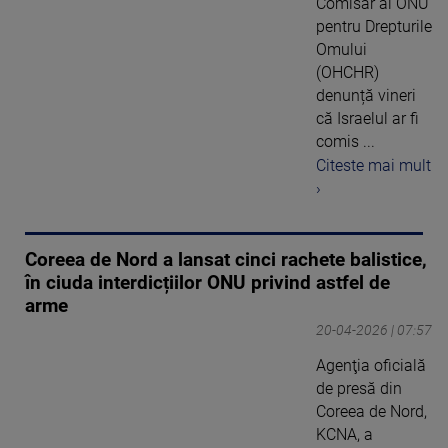
Comisar al ONU
pentru Drepturile
Omului
(OHCHR)
denunță vineri
că Israelul ar fi
comis ...
Citeste mai mult
›
Coreea de Nord a lansat cinci rachete balistice,
în ciuda interdicțiilor ONU privind astfel de
arme
20-04-2026 | 07:57
Agenţia oficială
de presă din
Coreea de Nord,
KCNA, a