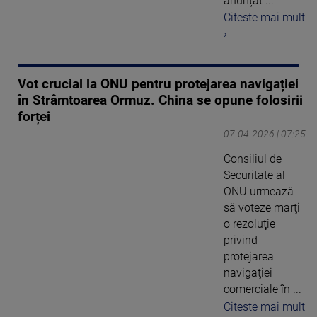
anunțat ...
Citeste mai mult
›
Vot crucial la ONU pentru protejarea navigației
în Strâmtoarea Ormuz. China se opune folosirii
forței
07-04-2026 | 07:25
Consiliul de
Securitate al
ONU urmează
să voteze marţi
o rezoluţie
privind
protejarea
navigaţiei
comerciale în ...
Citeste mai mult