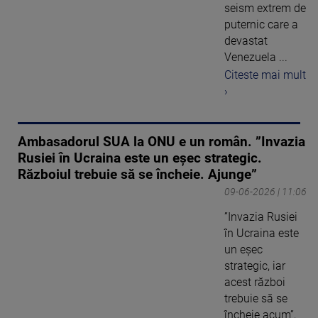
seism extrem de
puternic care a
devastat
Venezuela ...
Citeste mai mult
›
Ambasadorul SUA la ONU e un român. ”Invazia
Rusiei în Ucraina este un eșec strategic.
Războiul trebuie să se încheie. Ajunge”
09-06-2026 | 11:06
”Invazia Rusiei
în Ucraina este
un eșec
strategic, iar
acest război
trebuie să se
încheie acum”,