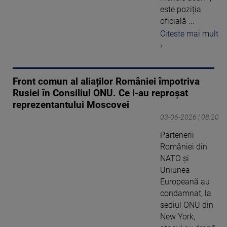
este poziția
oficială ...
Citeste mai mult
›
Front comun al aliaților României împotriva
Rusiei în Consiliul ONU. Ce i-au reproșat
reprezentantului Moscovei
03-06-2026 | 08:20
Partenerii
României din
NATO și
Uniunea
Europeană au
condamnat, la
sediul ONU din
New York,