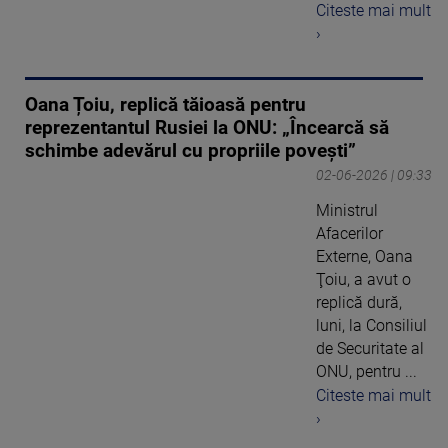
Citeste mai mult
›
Oana Țoiu, replică tăioasă pentru
reprezentantul Rusiei la ONU: „Încearcă să
schimbe adevărul cu propriile poveşti”
02-06-2026 | 09:33
Ministrul
Afacerilor
Externe, Oana
Ţoiu, a avut o
replică dură,
luni, la Consiliul
de Securitate al
ONU, pentru ...
Citeste mai mult
›