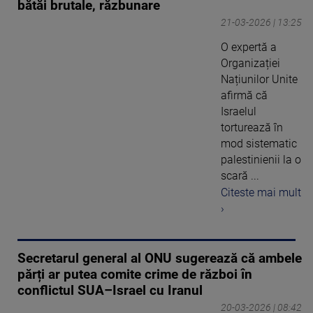
bătăi brutale, răzbunare
21-03-2026 | 13:25
O expertă a
Organizației
Națiunilor Unite
afirmă că
Israelul
torturează în
mod sistematic
palestinienii la o
scară ...
Citeste mai mult
›
Secretarul general al ONU sugerează că ambele
părți ar putea comite crime de război în
conflictul SUA–Israel cu Iranul
20-03-2026 | 08:42