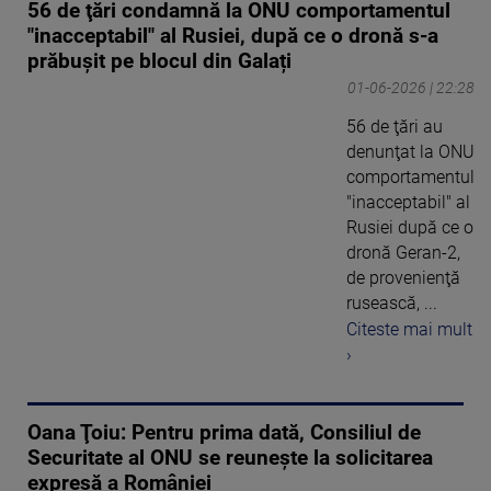
56 de ţări condamnă la ONU comportamentul
"inacceptabil" al Rusiei, după ce o dronă s-a
prăbușit pe blocul din Galați
01-06-2026 | 22:28
56 de ţări au
denunţat la ONU
comportamentul
"inacceptabil" al
Rusiei după ce o
dronă Geran-2,
de provenienţă
rusească, ...
Citeste mai mult
›
Oana Ţoiu: Pentru prima dată, Consiliul de
Securitate al ONU se reuneşte la solicitarea
expresă a României