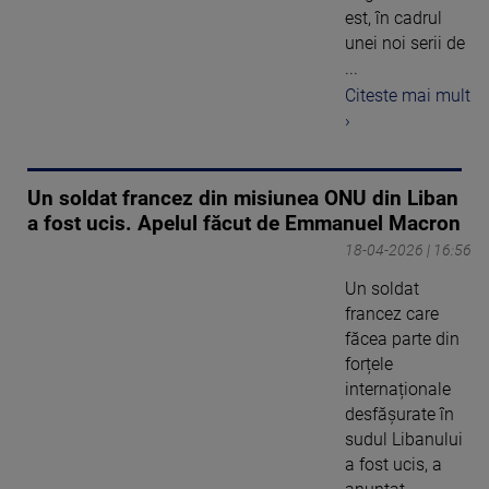
est, în cadrul
unei noi serii de
...
Citeste mai mult
›
Un soldat francez din misiunea ONU din Liban
a fost ucis. Apelul făcut de Emmanuel Macron
18-04-2026 | 16:56
Un soldat
francez care
făcea parte din
forțele
internaționale
desfășurate în
sudul Libanului
a fost ucis, a