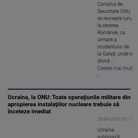
Consiliul de
Securitate ONU
se reuneşte luni,
la cererea
României, ca
urmare a
incidentului de
la Galaţi, unde o
dronă ...
Citeste mai mult
›
Ucraina, la ONU: Toate operaţiunile militare din
apropierea instalaţiilor nucleare trebuie să
înceteze imediat
28-04-2026 | 07:11
Ucraina
subliniază