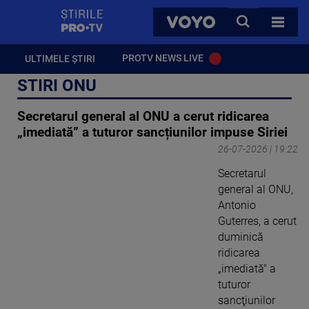
StirilePROTV
CAUTA
VOYO
TOATE 
PROTV NEWS LIVE
ULTIMELE ȘTIRI
STIRI ONU
Secretarul general al ONU a cerut ridicarea
„imediată” a tuturor sancțiunilor impuse Siriei
26-07-2026 | 19:22
Secretarul
general al ONU,
Antonio
Guterres, a cerut
duminică
ridicarea
„imediată" a
tuturor
sancţiunilor