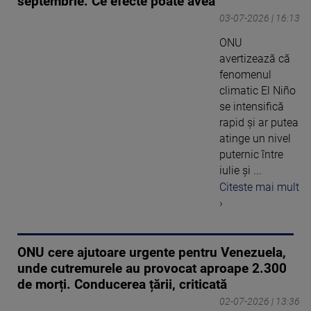
septembrie. Ce efecte poate avea
03-07-2026 | 16:13
ONU
avertizează că
fenomenul
climatic El Niño
se intensifică
rapid și ar putea
atinge un nivel
puternic între
iulie și ...
Citeste mai mult
›
ONU cere ajutoare urgente pentru Venezuela,
unde cutremurele au provocat aproape 2.300
de morți. Conducerea țării, criticată
02-07-2026 | 13:36