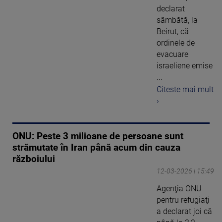
declarat
sâmbătă, la
Beirut, că
ordinele de
evacuare
israeliene emise
...
Citeste mai mult
›
ONU: Peste 3 milioane de persoane sunt
strămutate în Iran până acum din cauza
războiului
12-03-2026 | 15:49
Agenţia ONU
pentru refugiaţi
a declarat joi că