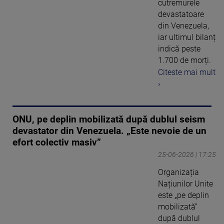
cutremurele
devastatoare
din Venezuela,
iar ultimul bilanț
indică peste
1.700 de morți.
Citeste mai mult
›
ONU, pe deplin mobilizată după dublul seism
devastator din Venezuela. „Este nevoie de un
efort colectiv masiv”
25-06-2026 | 17:25
Organizația
Națiunilor Unite
este „pe deplin
mobilizată”
după dublul