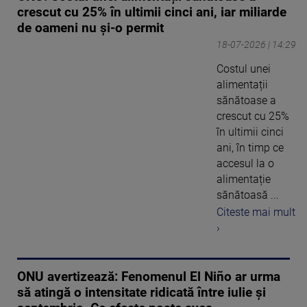
crescut cu 25% în ultimii cinci ani, iar miliarde
de oameni nu și-o permit
18-07-2026 | 14:29
Costul unei
alimentații
sănătoase a
crescut cu 25%
în ultimii cinci
ani, în timp ce
accesul la o
alimentație
sănătoasă ...
Citeste mai mult
›
ONU avertizează: Fenomenul El Niño ar urma
să atingă o intensitate ridicată între iulie şi