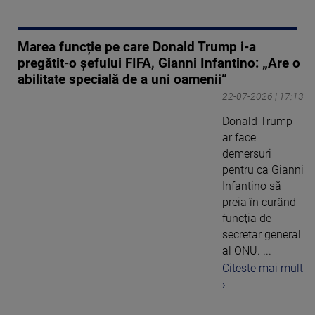
Marea funcție pe care Donald Trump i-a
pregătit-o șefului FIFA, Gianni Infantino: „Are o
abilitate specială de a uni oamenii”
22-07-2026 | 17:13
Donald Trump
ar face
demersuri
pentru ca Gianni
Infantino să
preia în curând
funcţia de
secretar general
al ONU. ...
Citeste mai mult
›