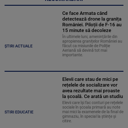
Ce face Armata când
detectează drone la granița
României. Piloții de F-16 au
15 minute să decoleze
În ultimele luni, amenințările din
apropierea granițelor României au
făcut ca misiunile de Poliție
ȘTIRI ACTUALE
Aeriană să devină tot mai
importante.
Elevii care stau de mici pe
rețelele de socializare vor
avea rezultate mai proaste
la școală. Ce arată un studiu
Elevii care îşi fac conturi pe rețelele
sociale în școala primară au note
mai mici la examenele de la final de
STIRI EDUCATIE
gimnaziu, în special la științe și
citire.