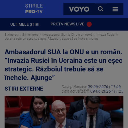
StirilePROTV
CAUTA
VOYO
TOATE 
PROTV NEWS LIVE
ULTIMELE ȘTIRI
Stirileprotv
Stiri externe
Ambasadorul SUA la ONU e un român. ”Invazia Rusiei în
Ucraina este un eșec strategic. Războiul trebuie să se încheie. Ajunge”
Ambasadorul SUA la ONU e un român.
”Invazia Rusiei în Ucraina este un eșec
strategic. Războiul trebuie să se
încheie. Ajunge”
Data publicării:
09-06-2026 | 11:06
STIRI EXTERNE
Data actualizării:
09-06-2026 | 11:25