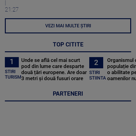
|
21:27
VEZI MAI MULTE ȘTIRI
TOP CITITE
Unde se află cel mai scurt
Organismul 
1
2
pod din lume care desparte
populație di
STIRI
două țări europene. Are doar
o abilitate p
STIRI
TURISM
3 metri și două fusuri orare
oamenilor nu
STIINTA
PARTENERI