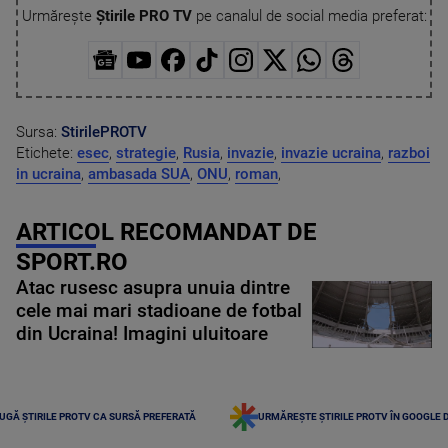
Urmărește
Știrile PRO TV
pe canalul de social media preferat:
Sursa:
StirilePROTV
Etichete:
esec
,
strategie
,
Rusia
,
invazie
,
invazie ucraina
,
razboi
in ucraina
,
ambasada SUA
,
ONU
,
roman
,
ARTICOL RECOMANDAT DE
SPORT.RO
Atac rusesc asupra unuia dintre
cele mai mari stadioane de fotbal
din Ucraina! Imagini uluitoare
UGĂ ȘTIRILE PROTV CA SURSĂ PREFERATĂ
URMĂREȘTE ȘTIRILE PROTV ÎN GOOGLE 