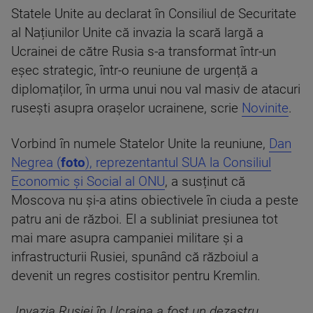
Statele Unite au declarat în Consiliul de Securitate
al Națiunilor Unite că invazia la scară largă a
Ucrainei de către Rusia s-a transformat într-un
eșec strategic, într-o reuniune de urgență a
diplomaților, în urma unui nou val masiv de atacuri
rusești asupra orașelor ucrainene, scrie
Novinite
.
Vorbind în numele Statelor Unite la reuniune,
Dan
Negrea (
foto
), reprezentantul SUA la Consiliul
Economic și Social al ONU
, a susținut că
Moscova nu și-a atins obiectivele în ciuda a peste
patru ani de război. El a subliniat presiunea tot
mai mare asupra campaniei militare și a
infrastructurii Rusiei, spunând că războiul a
devenit un regres costisitor pentru Kremlin.
„
Invazia Rusiei în Ucraina a fost un dezastru