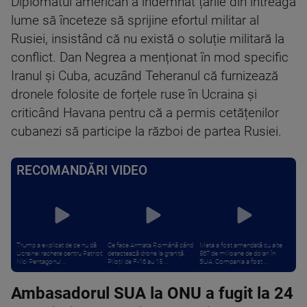
Diplomatul american a îndemnat țările din întreaga
lume să înceteze să sprijine efortul militar al
Rusiei, insistând că nu există o soluție militară la
conflict. Dan Negrea a menționat în mod specific
Iranul și Cuba, acuzând Teheranul că furnizează
dronele folosite de forțele ruse în Ucraina și
criticând Havana pentru că a permis cetățenilor
cubanezi să participe la război de partea Rusiei.
RECOMANDĂRI VIDEO
Trump a explicat de ce nu dă
Ce face Armata Română când
Meta a fost amendată cu alte
Ucrainei rachete pentru Patriot:
detectează drone la graniță.
567 de milioane de dolari în
Nici Pentagonul ...
Piloții de F-16 au 15 ...
SUA. Compania a fost ...
Ambasadorul SUA la ONU a fugit la 24