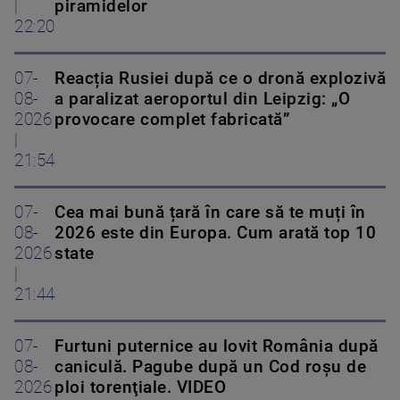
|
piramidelor
22:20
07-
Reacția Rusiei după ce o dronă explozivă
08-
a paralizat aeroportul din Leipzig: „O
2026
provocare complet fabricată”
|
21:54
07-
Cea mai bună țară în care să te muți în
08-
2026 este din Europa. Cum arată top 10
2026
state
|
21:44
07-
Furtuni puternice au lovit România după
08-
caniculă. Pagube după un Cod roşu de
2026
ploi torenţiale. VIDEO