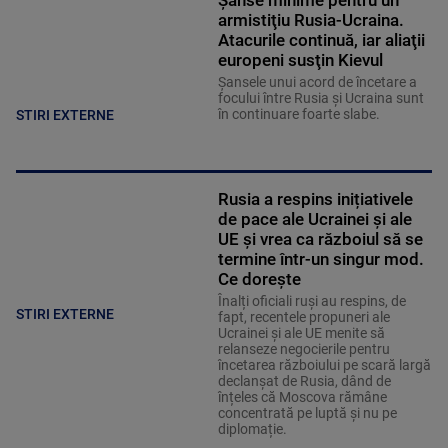
armistiţiu Rusia-Ucraina.
Atacurile continuă, iar aliaţii
europeni susţin Kievul
Şansele unui acord de încetare a
focului între Rusia şi Ucraina sunt
în continuare foarte slabe.
STIRI EXTERNE
Rusia a respins inițiativele
de pace ale Ucrainei și ale
UE și vrea ca războiul să se
termine într-un singur mod.
Ce dorește
Înalți oficiali ruși au respins, de
STIRI EXTERNE
fapt, recentele propuneri ale
Ucrainei și ale UE menite să
relanseze negocierile pentru
încetarea războiului pe scară largă
declanșat de Rusia, dând de
înțeles că Moscova rămâne
concentrată pe luptă și nu pe
diplomație.