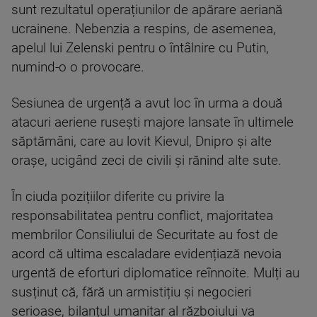
sunt rezultatul operațiunilor de apărare aeriană
ucrainene. Nebenzia a respins, de asemenea,
apelul lui Zelenski pentru o întâlnire cu Putin,
numind-o o provocare.
Sesiunea de urgență a avut loc în urma a două
atacuri aeriene rusești majore lansate în ultimele
săptămâni, care au lovit Kievul, Dnipro și alte
orașe, ucigând zeci de civili și rănind alte sute.
În ciuda pozițiilor diferite cu privire la
responsabilitatea pentru conflict, majoritatea
membrilor Consiliului de Securitate au fost de
acord că ultima escaladare evidențiază nevoia
urgentă de eforturi diplomatice reînnoite. Mulți au
susținut că, fără un armistițiu și negocieri
serioase, bilanțul umanitar al războiului va