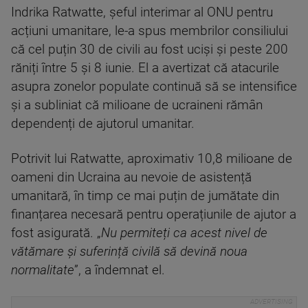
Indrika Ratwatte, șeful interimar al ONU pentru
acțiuni umanitare, le-a spus membrilor consiliului
că cel puțin 30 de civili au fost uciși și peste 200
răniți între 5 și 8 iunie. El a avertizat că atacurile
asupra zonelor populate continuă să se intensifice
și a subliniat că milioane de ucraineni rămân
dependenți de ajutorul umanitar.
Potrivit lui Ratwatte, aproximativ 10,8 milioane de
oameni din Ucraina au nevoie de asistență
umanitară, în timp ce mai puțin de jumătate din
finanțarea necesară pentru operațiunile de ajutor a
fost asigurată. „
Nu permiteți ca acest nivel de
vătămare și suferință civilă să devină noua
normalitate
”, a îndemnat el.