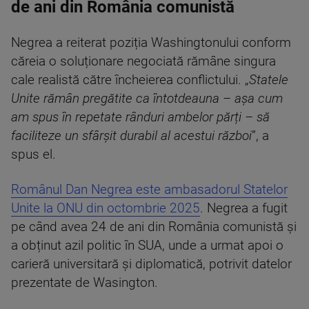
de ani din România comunistă
Negrea a reiterat poziția Washingtonului conform
căreia o soluționare negociată rămâne singura
cale realistă către încheierea conflictului. „
Statele
Unite rămân pregătite ca întotdeauna – așa cum
am spus în repetate rânduri ambelor părți – să
faciliteze un sfârșit durabil al acestui război
”, a
spus el.
Românul Dan Negrea este ambasadorul Statelor
Unite la ONU din octombrie 2025
. Negrea a fugit
pe când avea 24 de ani din România comunistă și
a obținut azil politic în SUA, unde a urmat apoi o
carieră universitară și diplomatică, potrivit datelor
prezentate de Wasington.