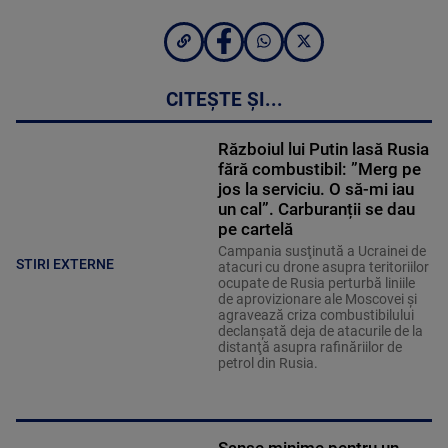
CITEȘTE ȘI...
Războiul lui Putin lasă Rusia
fără combustibil: ”Merg pe
jos la serviciu. O să-mi iau
un cal”. Carburanții se dau
pe cartelă
Campania susţinută a Ucrainei de
STIRI EXTERNE
atacuri cu drone asupra teritoriilor
ocupate de Rusia perturbă liniile
de aprovizionare ale Moscovei şi
agravează criza combustibilului
declanşată deja de atacurile de la
distanţă asupra rafinăriilor de
petrol din Rusia.
Şanse minime pentru un