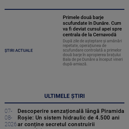
Primele două barje
scufundate în Dunăre. Cum
va fi deviat cursul apei spre
centrala de la Cernavodă
După zile de așteptare și amânări
repetate, operațiunea de
scufundare controlată a primelor
ȘTIRI ACTUALE
două barje în apropierea brațului
Bala de pe Dunăre a început vineri
după-amiază.
ULTIMELE ȘTIRI
07-
Descoperire senzațională lângă Piramida
08-
Roșie: Un sistem hidraulic de 4.500 ani
2026
ar conține secretul construirii