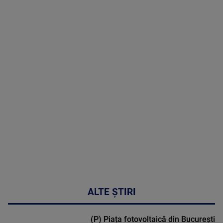
07 August
2026
MAI
MULTE
DETALII
48:24
ALTE ȘTIRI
(P) Piața fotovoltaică din București