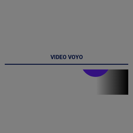
VIDEO VOYO
Stirile PRO TV
Stirile PRO
TV # 19.00 -