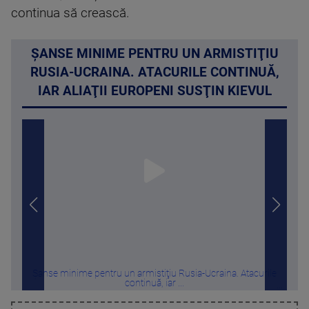
continua să crească.
ŞANSE MINIME PENTRU UN ARMISTIŢIU
RUSIA-UCRAINA. ATACURILE CONTINUĂ,
IAR ALIAŢII EUROPENI SUSŢIN KIEVUL
Şanse minime pentru un armistiţiu Rusia-Ucraina. Atacurile
Tru
continuă, iar ...