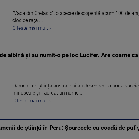
”Vaca din Cretacic”, o specie descoperită acum 100 de ani, 
cioc de rață ...
Citeste mai mult ›
e albină și au numit-o pe loc Lucifer. Are coarne ca 
Oamenii de știință australieni au descoperit o nouă specie
minuscule și i-au dat un nume ...
Citeste mai mult ›
menii de știință în Peru: Șoarecele cu coadă de puf 