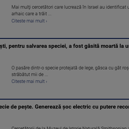
Mai mulţi cercetători care lucrează în Israel au identifica
arhaic care a trăit ...
Citeste mai mult ›
ști, pentru salvarea speciei, a fost găsită moartă la 
O pasăre dintr-o specie protejată de lege, gâsca cu gât roș
străbătut mii de ...
Citeste mai mult ›
ecie de pește. Generează șoc electric cu putere reco
Cercetătorii de la Muzeul de Istorie Naturală Smithsonian 