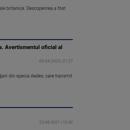
le britanice. Descoperirea a fost
. Avertismentul oficial al
05-04-2023 | 21:57
arii din specia Aedes, care transmit
25-06-2021 | 10:56