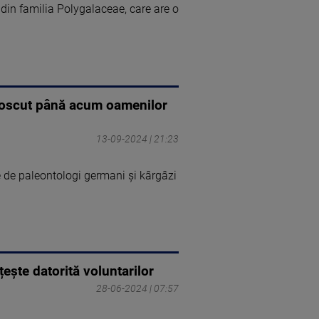
 din familia Polygalaceae, care are o
noscut până acum oamenilor
13-09-2024 | 21:23
e de paleontologi germani şi kârgâzi
ește datorită voluntarilor
28-06-2024 | 07:57