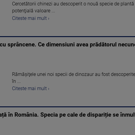
Cercetătorii chinezi au descoperit o nouă specie de plantă
potenţială valoare ...
Citeste mai mult ›
l cu sprâncene. Ce dimensiuni avea prădătorul necu
Rămăşiţele unei noi specii de dinozaur au fost descoperit
în ...
Citeste mai mult ›
ață în România. Specia pe cale de dispariție se înmulț