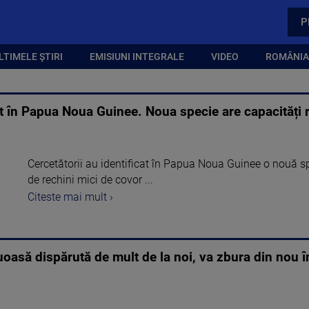
P
LTIMELE ȘTIRI
EMISIUNI INTEGRALE
VIDEO
ROMÂNIA,
t în Papua Noua Guinee. Noua specie are capacități 
Cercetătorii au identificat în Papua Noua Guinee o nouă sp
de rechini mici de covor ...
Citeste mai mult ›
uoasă dispărută de mult de la noi, va zbura din nou 