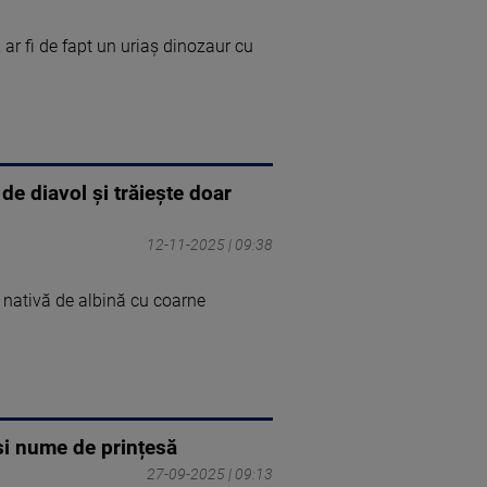
ar fi de fapt un uriaș dinozaur cu
de diavol și trăiește doar
12-11-2025 | 09:38
 nativă de albină cu coarne
și nume de prințesă
27-09-2025 | 09:13