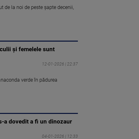
ut de la noi de peste șapte decenii,
ulii și femelele sunt
12-01-2026 | 22:37
 anaconda verde în pădurea
-a dovedit a fi un dinozaur
04-01-2026 | 12:33