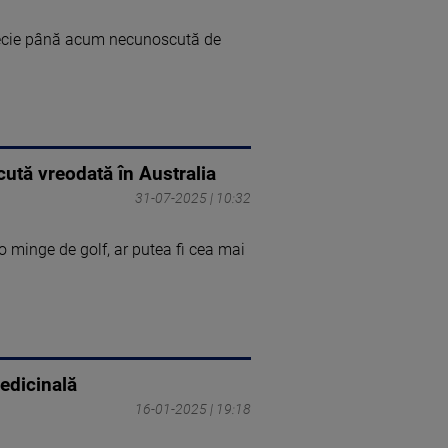
specie până acum necunoscută de
ută vreodată în Australia
31-07-2025 | 10:32
o minge de golf, ar putea fi cea mai
medicinală
16-01-2025 | 19:18