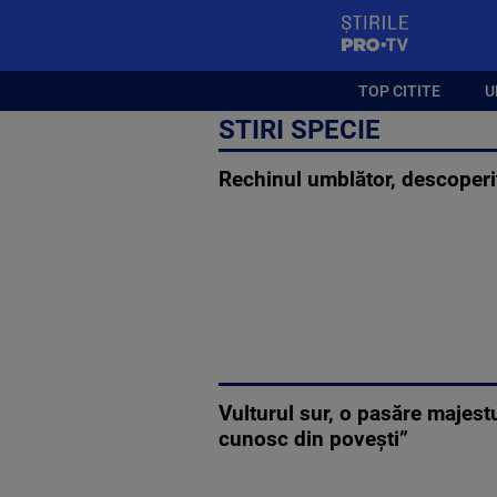
StirilePROTV
TOP CITITE
U
STIRI SPECIE
Rechinul umblător, descoperi
Vulturul sur, o pasăre majest
cunosc din povești”