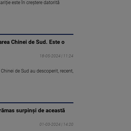
iție este în creștere datorită
rea Chinei de Sud. Este o
18-05-2024 | 11:24
 Chinei de Sud au descoperit, recent,
 rămas surpinși de această
01-03-2024 | 14:20