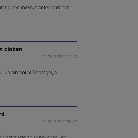
t un tip necunoscut anterior de om
un cioban
17-01-2020 | 17:19
u, un simbol al Dobrogei, a
rd
12-09-2019 | 09:11
au dat peste două noi specii de