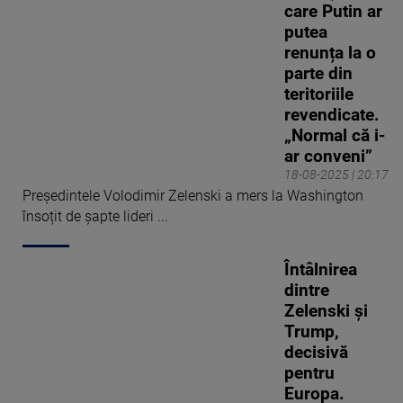
care Putin ar
și Administrative. Este
putea
căsătorit și are doi copii.
renunța la o
Este pasionat de avioane și
parte din
un împătămit al călătoriilor
teritoriile
și a vizitat până acum peste
revendicate.
55 de țări din întreaga lume.
„Normal că i-
ar conveni”
18-08-2025 | 20:17
Președintele Volodimir Zelenski a mers la Washington
însoțit de șapte lideri ...
Întâlnirea
dintre
Zelenski și
Trump,
decisivă
pentru
Europa.