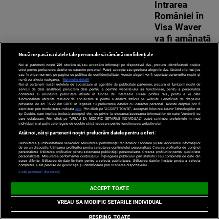
Intrarea
României în
Visa Waver
va fi amânată
21-03-2025 | 19:10
Nouă ne pasă ca datele tale personale să rămână confidențiale
Călătoriile în SUA fără viză ar putea fi doar amânate, nu
Noi și partenerii noștri
201
stocăm și/sau accesăm informații pe dispozitivul dvs., precum identificatorii cookie
suspendate, a ...
unici pentru prelucrarea datelor cu caracter personal. Puteți accepta sau gestiona alegerile dvs. făcând clic mai jos
sau în orice moment, pe pagina cu politica de confidențialitate. Aceste alegeri vor fi raportate partenerilor noștri și
nu vă vor afecta navigarea.
Mai multe detalii
Noi si partenerii nostri (retelele de socializare si agentiile de publicitate partenere, precum si furnizorii nostri de
servicii de date analitice) prelucram date pentru a permite website-ului sa functioneze, pentru a personaliza
continutul si anunturile publicitare afisate in functie de interesele si/sau profilul dvs., pentru a va oferi
Adjunctul
functionalitati aferente retelelor de socializare si pentru a analiza traficul pe website. Beneficiati de drepturile
prevazute de art. 15-22 din GDPR in legatura cu prelucrarea datelor cu caracter personal. Aceste drepturi pot fi
atașatului
exercitate prin modalitatea indicata
aici
. Prin click pe “ACCEPT TOATE”, acceptati folosirea tuturor Tehnologiilor de
tip Cookie, care implica inclusiv acceptul dvs. cu privire la stocarea/accesarea informatiilor de catre Vendor-ii cu
care colaboram. Prin click pe “VREAU SA MODIFIC SETARILE INDIVIDUAL” puteti schimba preferintele in mod
militar al
individual, mai putin cele legate de cookie strict necesare pentru functionarea website-ului.
Rusiei apare
Atât noi, cât și partenerii noștri prelucrăm datele pentru a oferi:
în dosarul lui
Dezvoltarea și îmbunătățirea serviciilor. Măsurarea performanței reclamelor. Stocarea și/sau accesarea informațiilor
de pe un dispozitiv. Utilizarea profilurilor pentru selectarea conținutului personalizat. Crearea profilurilor de conținut
personalizat. Utilizarea profilurilor pentru selectarea publicității personalizate. Crearea profilurilor pentru publicitate
Călin
personalizată. Măsurarea performanței conținutului. Înțelegerea publicului prin statistici sau combinații de date din
surse diferite. Utilizarea de date limitate pentru a selecta publicitatea. Utilizarea datelor limitate pentru a selecta
Georgescu.
conținutul. Date precise de geolocație și identificarea prin scanarea dispozitivului.
Listă parteneri (furnizori)
De ce au fost
declarați
ACCEPT TOATE
personae
VREAU SA MODIFIC SETARILE INDIVIDUAL
non gratae
RESPING TOATE