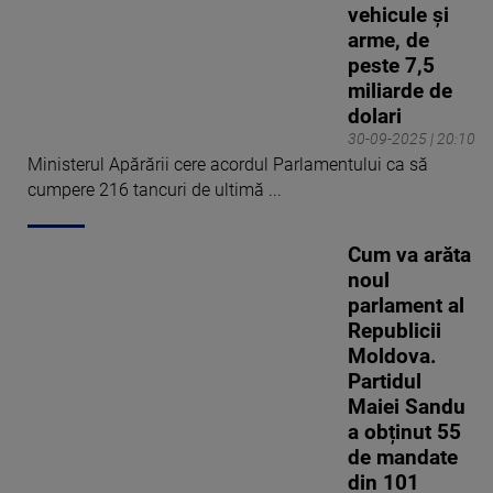
realizat până acum sute de
vehicule și
transmisiuni în direct de la
arme, de
unele dintre cele mai
peste 7,5
importante evenimente atât
miliarde de
din țară, cât și din
dolari
străinătate. Îi place
30-09-2025 | 20:10
acțiunea și adrenalina
Ministerul Apărării cere acordul Parlamentului ca să
directului ceea ce l-a
cumpere 216 tancuri de ultimă ...
transformat într-un
specialist desăvârșit în
Cum va arăta
”happeninguri”. Cu atenție
noul
distributivă, stăpânire de
parlament al
sine dar și energie
Republicii
debordantă, reușește să
Moldova.
recreeze și să transmită
Partidul
telespectatorilor emoțiile și
Maiei Sandu
atmosfera din miezul
a obținut 55
evenimentelor fie că e vorba
de mandate
de o catastrofă naturală
din 101