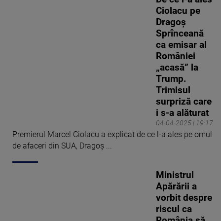
Ciolacu pe
Dragoș
Sprînceană
ca emisar al
României
„acasă” la
Trump.
Trimisul
surpriză care
i s-a alăturat
04-04-2025 | 19:17
Premierul Marcel Ciolacu a explicat de ce l-a ales pe omul
de afaceri din SUA, Dragoş ...
Ministrul
Apărării a
vorbit despre
riscul ca
România să