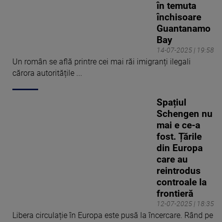
în temuta
închisoare
Guantanamo
Bay
14-07-2025 | 19:58
Un român se află printre cei mai răi imigranți ilegali
cărora autoritățile ...
Spațiul
Schengen nu
mai e ce-a
fost. Țările
din Europa
care au
reintrodus
controale la
frontieră
12-07-2025 | 18:35
Libera circulație în Europa este pusă la încercare. Rând pe