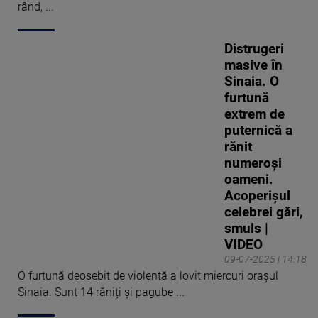
rând, ...
Distrugeri
masive în
Sinaia. O
furtună
extrem de
puternică a
rănit
numeroși
oameni.
Acoperișul
celebrei gări,
smuls |
VIDEO
09-07-2025 | 14:18
O furtună deosebit de violentă a lovit miercuri orașul
Sinaia. Sunt 14 răniți și pagube ...