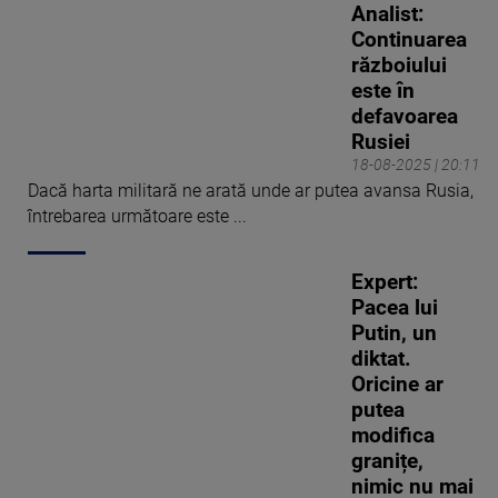
Analist:
Continuarea
războiului
este în
defavoarea
Rusiei
18-08-2025 | 20:11
Dacă harta militară ne arată unde ar putea avansa Rusia,
întrebarea următoare este ...
Expert:
Pacea lui
Putin, un
diktat.
Oricine ar
putea
modifica
granițe,
nimic nu mai