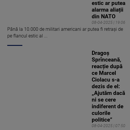
estic ar putea
alarma aliații
din NATO
08-04-2025 | 19:06
Până la 10.000 de militari americani ar putea fi retrași de
pe flancul estic al ...
Dragoș
Sprînceană,
reacție după
ce Marcel
Ciolacu s-a
dezis de el:
„Ajutăm dacă
ni se cere
indiferent de
culorile
politice”
08-04-2025 | 07:50