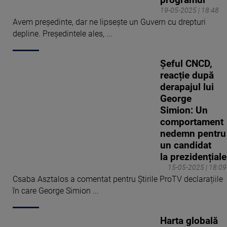
programul”
19-05-2025 | 18:48
Avem președinte, dar ne lipsește un Guvern cu drepturi
depline. Președintele ales, ...
Șeful CNCD,
reacție după
derapajul lui
George
Simion: Un
comportament
nedemn pentru
un candidat
la prezidențiale
15-05-2025 | 18:09
Csaba Asztalos a comentat pentru Știrile ProTV declarațiile
în care George Simion ...
Harta globală