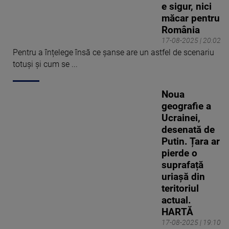
e sigur, nici
măcar pentru
România
17-08-2025 | 20:02
Pentru a înțelege însă ce șanse are un astfel de scenariu
totuși și cum se ...
Noua
geografie a
Ucrainei,
desenată de
Putin. Țara ar
pierde o
suprafață
uriașă din
teritoriul
actual.
HARTĂ
17-08-2025 | 19:10