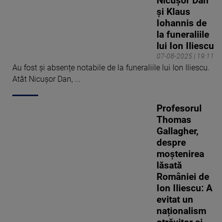
Nicușor Dan
și Klaus
Iohannis de
la funeraliile
lui Ion Iliescu
07-08-2025 | 19:11
Au fost și absențe notabile de la funeraliile lui Ion Iliescu.
Atât Nicușor Dan, ...
Profesorul
Thomas
Gallagher,
despre
moștenirea
lăsată
României de
Ion Iliescu: A
evitat un
naționalism