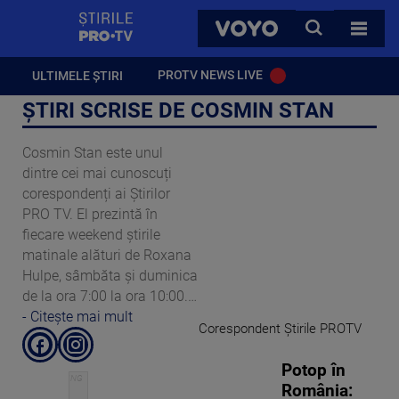
StirilePROTV
CAUTA
VOYO
TOATE 
PROTV NEWS LIVE
ULTIMELE ȘTIRI
ȘTIRI SCRISE DE COSMIN STAN
Cosmin Stan este unul
dintre cei mai cunoscuți
corespondenți ai Știrilor
PRO TV. El prezintă în
fiecare weekend știrile
matinale alături de Roxana
Hulpe, sâmbăta și duminica
de la ora 7:00 la ora 10:00.
În plus, Cosmin este
Corespondent Știrile PROTV
corespondent senior al
redacției din București.
Potop în
Împreună cu Paula Herlo, a
România:
câștigat în 2008, premiul