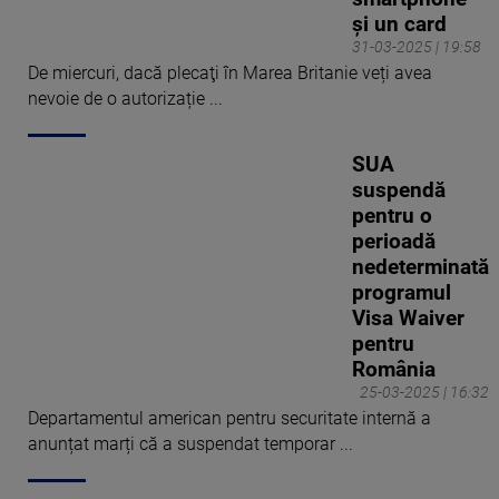
și un card
31-03-2025 | 19:58
De miercuri, dacă plecaţi în Marea Britanie veți avea
nevoie de o autorizație ...
SUA
suspendă
pentru o
perioadă
nedeterminată
programul
Visa Waiver
pentru
România
25-03-2025 | 16:32
Departamentul american pentru securitate internă a
anunțat marți că a suspendat temporar ...