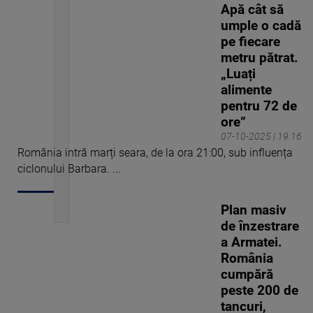
Apă cât să
International Emmy for
umple o cadă
News, în numele Știrilor
pe fiecare
PRO TV, pentru 3 reportaje
metru pătrat.
pe care le-au realizat în
„Luați
campania ”Tu știi ce mai
alimente
face copilul tău?”, primul
pentru 72 de
Emmy câștigat vreodată de
ore”
o televiziune din Europa
07-10-2025 | 19:16
Centrală și de Est. În rolurile
România intră marți seara, de la ora 21:00, sub influența
pe care le îndeplinește
ciclonului Barbara. ...
acum, el are o perspectivă
amplă asupra celor mai
importante subiecte ale zilei
Plan masiv
având avantajul de a trata
de înzestrare
știrile atât din poziția de
a Armatei.
reporter aflat la fața locului,
România
cât și din cea de prezentator
cumpără
în studio. Stan este un
peste 200 de
împătimit al live-urilor și a
tancuri,