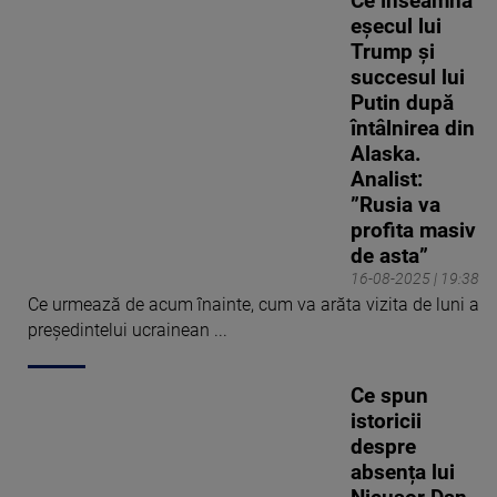
Ce înseamnă
eșecul lui
Trump și
succesul lui
Putin după
întâlnirea din
Alaska.
Analist:
”Rusia va
profita masiv
de asta”
16-08-2025 | 19:38
Ce urmează de acum înainte, cum va arăta vizita de luni a
președintelui ucrainean ...
Ce spun
istoricii
despre
absența lui