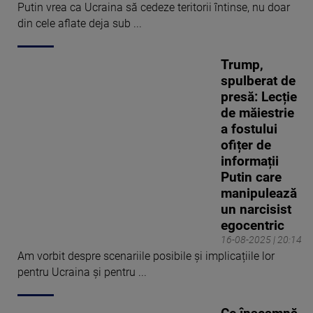
Putin vrea ca Ucraina să cedeze teritorii întinse, nu doar
din cele aflate deja sub ...
Trump,
spulberat de
presă: Lecție
de măiestrie
a fostului
ofițer de
informații
Putin care
manipulează
un narcisist
egocentric
16-08-2025 | 20:14
Am vorbit despre scenariile posibile și implicațiile lor
pentru Ucraina și pentru ...