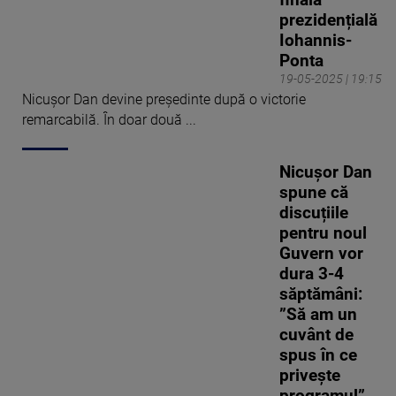
finala
prezidențială
Iohannis-
Ponta
19-05-2025 | 19:15
Nicușor Dan devine președinte după o victorie
remarcabilă. În doar două ...
Nicușor Dan
spune că
discuțiile
pentru noul
Guvern vor
dura 3-4
săptămâni:
”Să am un
cuvânt de
spus în ce
privește