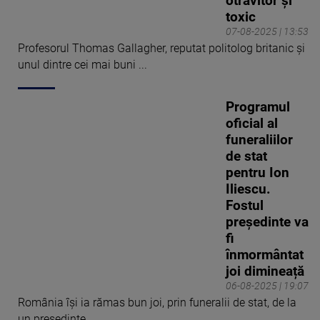
otrăvitor și
toxic
07-08-2025 | 13:53
Profesorul Thomas Gallagher, reputat politolog britanic și
unul dintre cei mai buni ...
Programul
oficial al
funeraliilor
de stat
pentru Ion
Iliescu.
Fostul
președinte va
fi
înmormântat
joi dimineață
06-08-2025 | 19:07
România își ia rămas bun joi, prin funeralii de stat, de la
un președinte ...