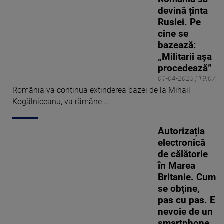
devină ținta
Rusiei. Pe
cine se
bazează:
„Militarii așa
procedează”
01-04-2025 | 19:07
România va continua extinderea bazei de la Mihail
Kogălniceanu, va rămâne ...
Autorizația
electronică
de călătorie
în Marea
Britanie. Cum
se obține,
pas cu pas. E
nevoie de un
smartphone