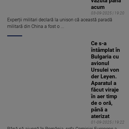
văzută până
invitaților pe care îi are
acum
deseori în studio, experți
03-09-2025 | 19:20
militari sau analiști politici,
Experții militari declară la unison că această paradă
traduce pe înțelesul tuturor
militară din China a fost o ...
ultimele evoluții din plan
geopolitic, de la războiul din
Ce s-a
Ucraina până la criza
întâmplat în
migranților din Uniunea
Bulgaria cu
Europeană. Cosmin Stan și-
avionul
a început cariera în
Ursulei von
jurnalism de televiziune în
der Leyen.
urmă cu 25 de ani, la un
Aparatul a
post local din Constanța. A
făcut viraje
obținut apoi poziția de
în aer timp
corespondent local al PRO
de o oră,
TV la Constanța după care,
până a
în scurt timp, a fost cooptat
aterizat
în Echipa Știrilor PRO TV
01-09-2025 | 19:22
din redacția central de la
Până să ajungă în România, șefa Comisiei Europene a