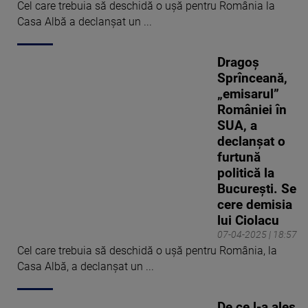
Cel care trebuia să deschidă o ușă pentru România la
Casa Albă a declanșat un ...
Dragoș
Sprînceană,
„emisarul”
României în
SUA, a
declanșat o
furtună
politică la
București. Se
cere demisia
lui Ciolacu
07-04-2025 | 18:57
Cel care trebuia să deschidă o ușă pentru România, la
Casa Albă, a declanșat un ...
De ce l-a ales