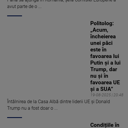
București. Ulterior, Stan și-a
avut parte de o ...
îmbogățit experiența la mai
multe posturi de știri unde
și-a dezvoltat abilitățile de a
Politolog:
acoperi eficient și
„Acum,
profesionist subiecte
încheierea
breaking news din țară și
unei păci
străinătate. În 2019 a
este în
revenit în Echipa Știrilor
favoarea lui
PRO TV cu un plus de
Putin și a lui
maturitate și înțelepciune,
Trump, dar
iar experiențele accumulate
nu și în
și brackgroundul solid
favoarea UE
construit în atâția ani, îl
și a SUA”
ajută acum să acopere cu
19-08-2025 | 20:48
succes orice eveniment din
Întâlnirea de la Casa Albă dintre liderii UE și Donald
orice domeniu. Cosmin Stan
Trump nu a fost doar o ...
este licențiat în Comunicare
și Relații Publice al Școlii
Condițiile în
Naționale de Studii Politice