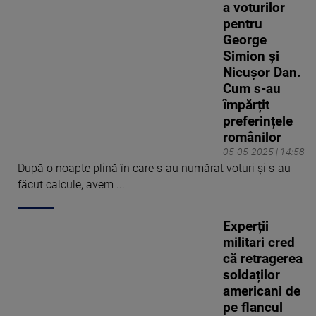
a voturilor
pentru
George
Simion și
Nicușor Dan.
Cum s-au
împărțit
preferințele
românilor
05-05-2025 | 14:58
După o noapte plină în care s-au numărat voturi și s-au
făcut calcule, avem ...
Experții
militari cred
că retragerea
soldaților
americani de
pe flancul