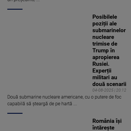
Posibilele
poziții ale
submarinelor
nucleare
trimise de
Trump în
apropierea
Rusiei.
Experții
militari au
două scenarii
04-08-2025 | 20:12
Două submarine nucleare americane, cu o putere de foc
capabilă să șteargă de pe hartă ...
România își
întărește