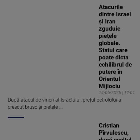
Atacurile
dintre Israel
și Iran
zguduie
piețele
globale.
Statul care
poate dicta
echilibrul de
putere în
Orientul
Mijlociu
14-06-2025 | 12:01
După atacul de vineri al Israelului, prețul petrolului a
crescut brusc și piețele ...
Cristian
Pîrvulescu,