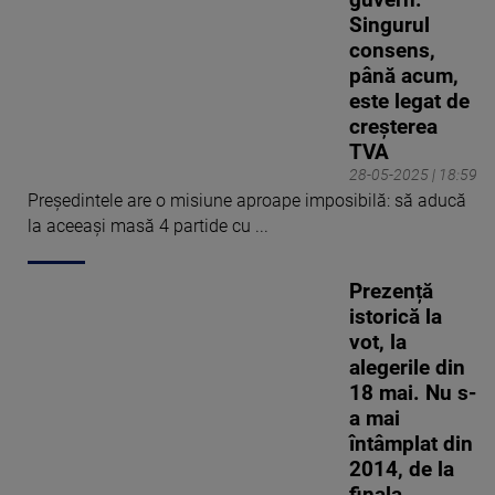
guvern.
Singurul
consens,
până acum,
este legat de
creșterea
TVA
28-05-2025 | 18:59
Președintele are o misiune aproape imposibilă: să aducă
la aceeași masă 4 partide cu ...
Prezență
istorică la
vot, la
alegerile din
18 mai. Nu s-
a mai
întâmplat din
2014, de la