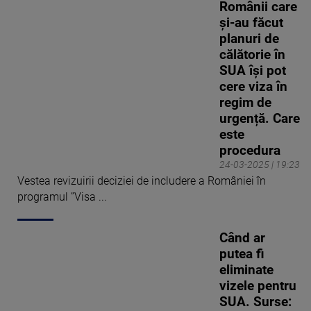
Românii care
și-au făcut
planuri de
călătorie în
SUA își pot
cere viza în
regim de
urgență. Care
este
procedura
24-03-2025 | 19:23
Vestea revizuirii deciziei de includere a României în
programul ”Visa ...
Când ar
putea fi
eliminate
vizele pentru
SUA. Surse: