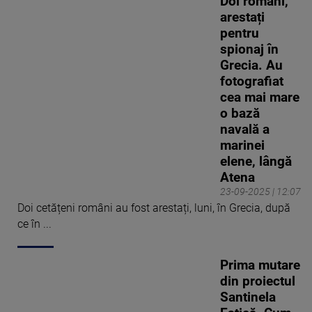
Doi români,
întrebare Majestății Sale
arestați
care saluta mulțimea.
pentru
Cosmin le-a mai vorbit
spionaj în
românilor, în direct de la
Grecia. Au
fața locului, despre
fotografiat
suferința miilor de oameni
cea mai mare
afectați de cutremurul
o bază
devastator din februarie
navală a
2023 din Turcia. Și, de
marinei
asemenea, a urmărit
elene, lângă
îndeaproape eforturile
Atena
supra-omenești ale
23-09-2025 | 12:07
pompierilor în lupta cu
Doi cetățeni români au fost arestați, luni, în Grecia, după
incendiile de pădure care au
ce în ...
cuprins în vara lui 2023
insula grecească Rodos.
Prima mutare
Totodată, el este și cel care
din proiectul
l-a pus în dificultate pe
Santinela
ministrul austriac de interne