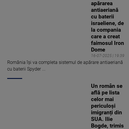
apărarea
antiaeriană
cu baterii
israeliene, de
la compania
care a creat
faimosul Iron
Dome
16-07-2025 | 19:39
România își va completa sistemul de apărare antiaeriană
cu baterii Spyder ...
Un român se
află pe lista
celor mai
periculoși
imigranți din
SUA. Ilie
Bogde, trimis