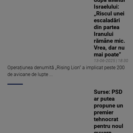
după asaltul
Israelului:
„Riscul unei
escaladări
din partea
Iranului
rămâne mic.
Vrea, dar nu
mai poate”
13-06-2025 | 18:30
Operațiunea denumită „Rising Lion” a implicat peste 200
de avioane de lupte ...
Surse: PSD
ar putea
propune un
premier
tehnocrat
pentru noul