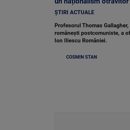
un naționalism otrăvitor 
ȘTIRI ACTUALE
Profesorul Thomas Gallagher, re
românești postcomuniste, a ofe
Ion Iliescu României.
COSMIN STAN