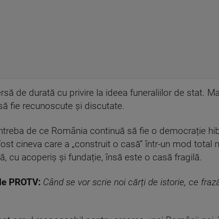
să de durată cu privire la ideea funeraliilor de stat. 
 să fie recunoscute și discutate.
 întreba de ce România continuă să fie o democrație hib
a fost cineva care a „construit o casă” într-un mod total 
, cu acoperiș și fundație, însă este o casă fragilă.
ile PROTV:
Când se vor scrie noi cărți de istorie, ce frază