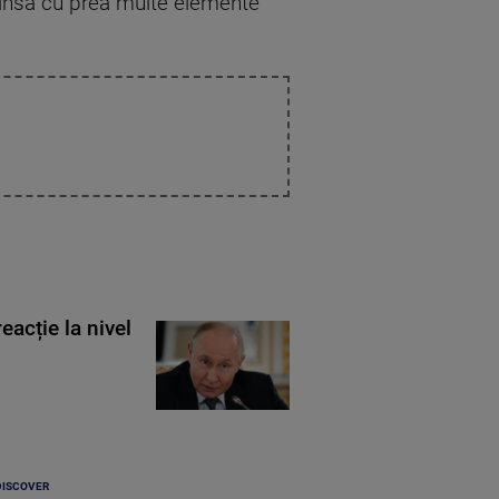
, însă cu prea multe elemente
eacție la nivel
DISCOVER