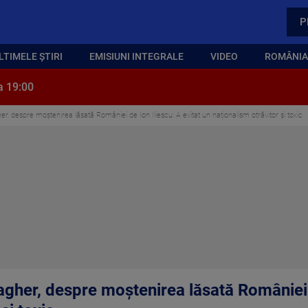
P
LTIMELE ȘTIRI
EMISIUNI INTEGRALE
VIDEO
ROMÂNIA,
a 19:00
, despre moștenirea lăsată României de Ion Iliescu: A evitat un naționalism otrăvitor și toxic
gher, despre moștenirea lăsată României d