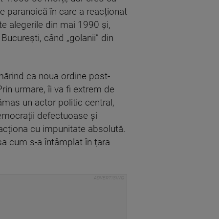
pe paranoică în care a reacționat
te alegerile din mai 1990 și,
 București, când „golanii” din
rmărind ca noua ordine post-
rin urmare, îi va fi extrem de
ămas un actor politic central,
democrații defectuoase și
 acționa cu impunitate absolută.
așa cum s-a întâmplat în țara