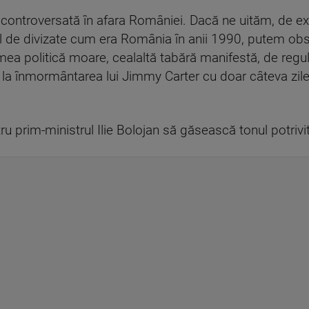
ă controversată în afara României. Dacă ne uităm, de ex
el de divizate cum era România în anii 1990, putem obs
mea politică moare, cealaltă tabără manifestă, de regu
 la înmormântarea lui Jimmy Carter cu doar câteva zile î
tru prim-ministrul Ilie Bolojan să găsească tonul potrivit