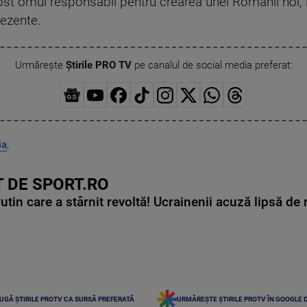
 fost omul responsabil pentru crearea unei Românii noi
prezente.
Urmărește
Știrile PRO TV
pe canalul de social media preferat:
ia
,
 DE SPORT.RO
in care a stârnit revoltă! Ucrainenii acuză lipsă de r
UGĂ ȘTIRILE PROTV CA SURSĂ PREFERATĂ
URMĂREȘTE ȘTIRILE PROTV ÎN GOOGLE 