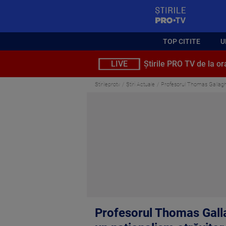
StirilePROTV
TOP CITITE
U
LIVE
Știrile PRO TV de la or
Stirileprotv
Știri Actuale
Profesorul Thomas Gallagher
Profesorul Thomas Galla