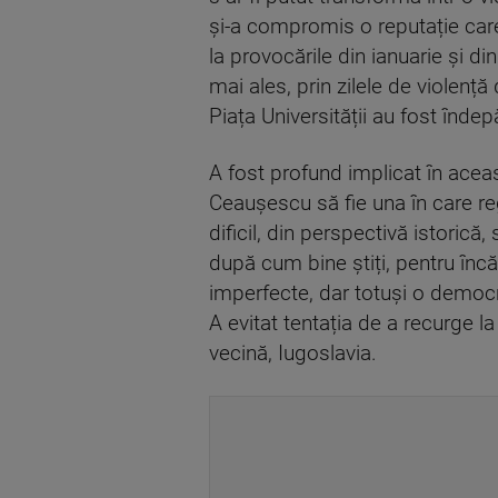
și-a compromis o reputație care 
la provocările din ianuarie și d
mai ales, prin zilele de violenț
Piața Universității au fost îndepă
A fost profund implicat în aceas
Ceaușescu să fie una în care reg
dificil, din perspectivă istoric
după cum bine știți, pentru înc
imperfecte, dar totuși o democra
A evitat tentația de a recurge la
vecină, Iugoslavia.