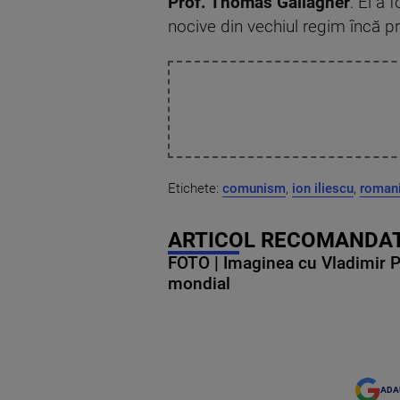
Prof. T
homas Gallagher
: El a
nocive din vechiul regim încă 
Etichete:
comunism
,
ion iliescu
,
roman
ARTICOL RECOMANDAT
FOTO | Imaginea cu Vladimir Put
mondial
ADA