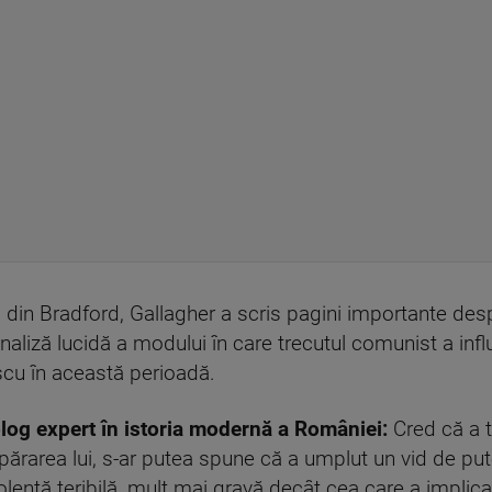
a din Bradford, Gallagher a scris pagini importante des
 analiză lucidă a modului în care trecutul comunist a inf
iescu în această perioadă.
log expert în istoria modernă a României:
Cred că a t
 apărarea lui, s-ar putea spune că a umplut un vid de put
violență teribilă, mult mai gravă decât cea care a implic