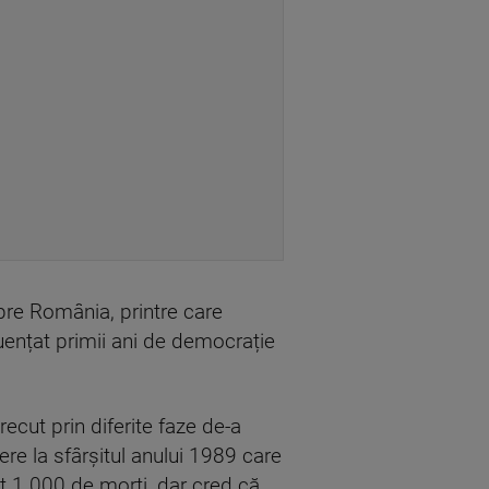
pre România, printre care
luențat primii ani de democrație
recut prin diferite faze de-a
ere la sfârșitul anului 1989 care
at 1.000 de morți, dar cred că