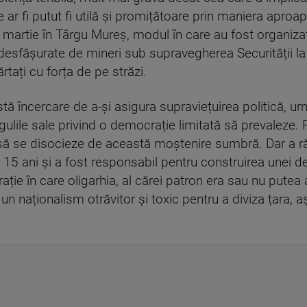
ar fi putut fi utilă și promițătoare prin maniera aproa
in martie în Târgu Mureș, modul în care au fost organiza
ă desfășurate de mineri sub supravegherea Securității la
rtați cu forța de pe străzi.
tă încercare de a-și asigura supraviețuirea politică, u
ulile sale privind o democrație limitată să prevaleze. P
ă, să se disocieze de această moștenire sumbră. Dar a r
ă 15 ani și a fost responsabil pentru construirea unei 
ție în care oligarhia, al cărei patron era sau nu putea
 un naționalism otrăvitor și toxic pentru a diviza țara, 