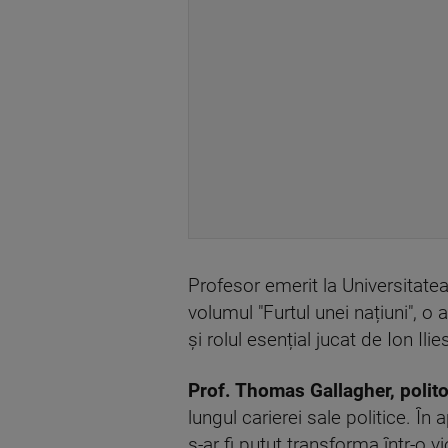
Profesor emerit la Universitate
volumul "Furtul unei națiuni", o
și rolul esențial jucat de Ion Il
Prof. T
homas Gallagher, polito
lungul carierei sale politice. În
s-ar fi putut transforma într-o 