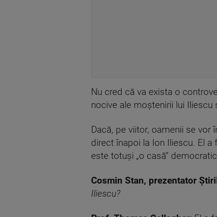
Nu cred că va exista o controver
nocive ale moștenirii lui Iliescu
Dacă, pe viitor, oamenii se vor
direct înapoi la Ion Iliescu. El 
este totuși „o casă” democratică
Cosmin Stan, prezentator Știr
Iliescu?