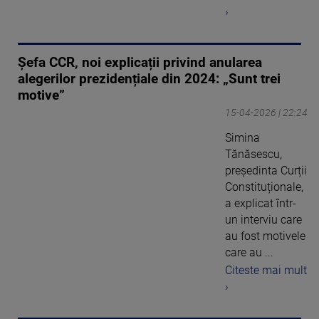
›
Șefa CCR, noi explicații privind anularea
alegerilor prezidențiale din 2024: „Sunt trei
motive”
15-04-2026 | 22:24
Simina
Tănăsescu,
președinta Curții
Constituționale,
a explicat într-
un interviu care
au fost motivele
care au ...
Citeste mai mult
›