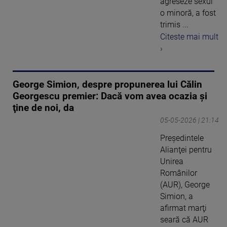
agreseze sexul
o minoră, a fost
trimis ...
Citeste mai mult
›
George Simion, despre propunerea lui Călin
Georgescu premier: Dacă vom avea ocazia şi
ţine de noi, da
05-05-2026 | 21:14
Preşedintele
Alianţei pentru
Unirea
Românilor
(AUR), George
Simion, a
afirmat marţi
seară că AUR