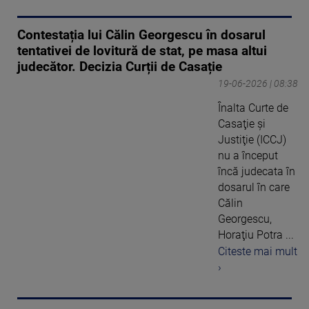
Contestația lui Călin Georgescu în dosarul
tentativei de lovitură de stat, pe masa altui
judecător. Decizia Curții de Casație
19-06-2026 | 08:38
Înalta Curte de
Casaţie şi
Justiţie (ICCJ)
nu a început
încă judecata în
dosarul în care
Călin
Georgescu,
Horaţiu Potra ...
Citeste mai mult
›