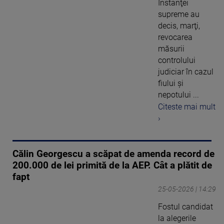
Instanţei
supreme au
decis, marţi,
revocarea
măsurii
controlului
judiciar în cazul
fiului şi
nepotului ...
Citeste mai mult
›
Călin Georgescu a scăpat de amenda record de
200.000 de lei primită de la AEP. Cât a plătit de
fapt
25-05-2026 | 14:29
Fostul candidat
la alegerile