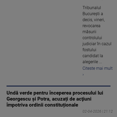
Tribunalul
Bucureşti a
decis, vineri,
revocarea
măsurii
controlului
judiciar în cazul
fostului
candidat la
alegerile ...
Citeste mai mult
›
Undă verde pentru începerea procesului lui
Georgescu și Potra, acuzați de acţiuni
împotriva ordinii constituționale
02-04-2026 | 21:12