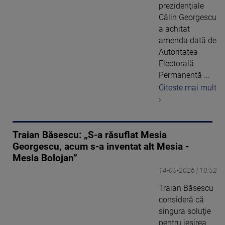
prezidenţiale
Călin Georgescu
a achitat
amenda dată de
Autoritatea
Electorală
Permanentă ...
Citeste mai mult
›
Traian Băsescu: „S-a răsuflat Mesia
Georgescu, acum s-a inventat alt Mesia -
Mesia Bolojan”
14-05-2026 | 10:52
Traian Băsescu
consideră că
singura soluţie
pentru ieşirea