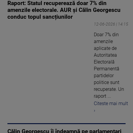
Raport: Statul recuperează doar 7% din
amenzile electorale. AUR și Călin Georgescu
conduc topul sancțiunilor
12-06-2026 | 14:15
Doar 7% din
amenzile
aplicate de
Autoritatea
Electorală
Permanentă
partidelor
politice sunt
recuperate. Un
raport ...
Citeste mai mult
›
Călin Georgescu îi îndeamnă pe parlamentari