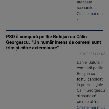
are toate
scenariile ...
Citeste mai mult
›
PSD îl compară pe Ilie Bolojan cu Călin
Georgescu. ”Un număr imens de oameni sunt
trimiși către exterminare”
19-04-2026 | 16:02
Daniel Băluță îl
compară pe Ilie
Bolojan cu
fostul candidat
la prezidențiale
Călin Georgescu
și spune că
premierul ”nu ...
Citeste mai mult