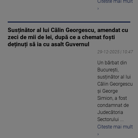
Citeste mai mult
›
Susținător al lui Călin Georgescu, amendat cu
zeci de mii de lei, după ce a chemat foști
deținuți să ia cu asalt Guvernul
29-12-2025 | 10:47
Un bărbat din
București,
susținător al lui
Călin Georgescu
și George
Simion, a fost
condamnat de
Judecătoria
Sectorului ...
Citeste mai mult
›