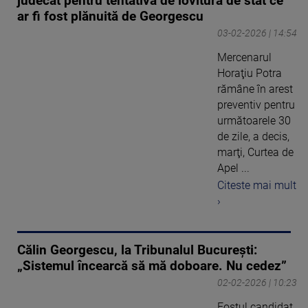
judecat pentru tentativa de lovitură de stat ce
ar fi fost plănuită de Georgescu
03-02-2026 | 14:54
Mercenarul
Horaţiu Potra
rămâne în arest
preventiv pentru
următoarele 30
de zile, a decis,
marţi, Curtea de
Apel ...
Citeste mai mult
›
Călin Georgescu, la Tribunalul București:
„Sistemul încearcă să mă doboare. Nu cedez”
02-02-2026 | 10:23
Fostul candidat