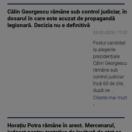
Călin Georgescu rămâne sub control judiciar, în
dosarul în care este acuzat de propagandă
legionară. Decizia nu e definitivă
03-02-2026 | 17:25
Fostul candidat
la alegerile
prezidențiale
Călin Georgescu
rămâne sub
control judiciar
încă 60 de zile,
după ce ...
Citeste mai mult
›
Horațiu Potra rămâne în arest. Mercenarul,