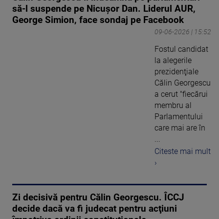
să-l suspende pe Nicuşor Dan. Liderul AUR,
George Simion, face sondaj pe Facebook
09-06-2026 | 15:52
Fostul candidat
la alegerile
prezidenţiale
Călin Georgescu
a cerut "fiecărui
membru al
Parlamentului
care mai are în
...
Citeste mai mult
›
Zi decisivă pentru Călin Georgescu. ÎCCJ
decide dacă va fi judecat pentru acţiuni