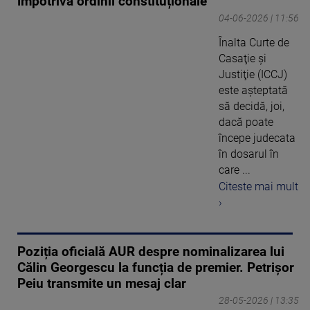
împotriva ordinii constituționale
04-06-2026 | 11:56
Înalta Curte de
Casaţie şi
Justiţie (ICCJ)
este aşteptată
să decidă, joi,
dacă poate
începe judecata
în dosarul în
care ...
Citeste mai mult
›
Poziția oficială AUR despre nominalizarea lui
Călin Georgescu la funcția de premier. Petrișor
Peiu transmite un mesaj clar
28-05-2026 | 13:35