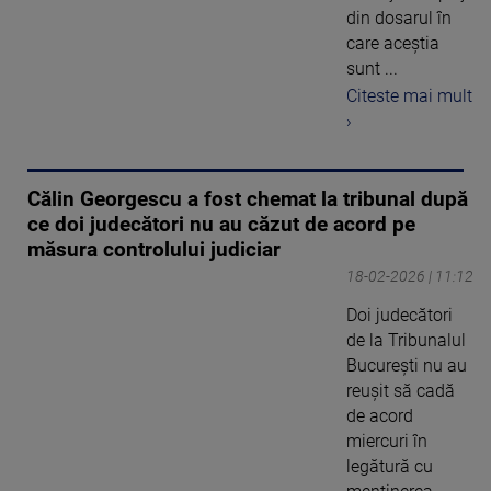
din dosarul în
care aceştia
sunt ...
Citeste mai mult
›
Călin Georgescu a fost chemat la tribunal după
ce doi judecători nu au căzut de acord pe
măsura controlului judiciar
18-02-2026 | 11:12
Doi judecători
de la Tribunalul
Bucureşti nu au
reuşit să cadă
de acord
miercuri în
legătură cu