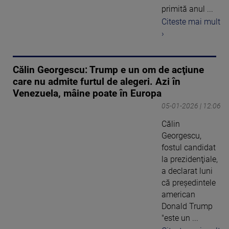
primită anul ...
Citeste mai mult
›
Călin Georgescu: Trump e un om de acţiune
care nu admite furtul de alegeri. Azi în
Venezuela, mâine poate în Europa
05-01-2026 | 12:06
Călin
Georgescu,
fostul candidat
la prezidenţiale,
a declarat luni
că preşedintele
american
Donald Trump
"este un ...