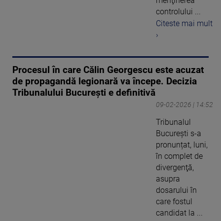
menţinerea
controlului ...
Citeste mai mult
›
Procesul în care Călin Georgescu este acuzat
de propagandă legionară va începe. Decizia
Tribunalului București e definitivă
09-02-2026 | 14:52
Tribunalul
Bucureşti s-a
pronunțat, luni,
în complet de
divergenţă,
asupra
dosarului în
care fostul
candidat la ...