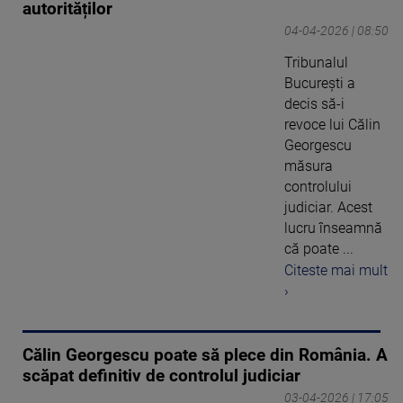
autorităților
04-04-2026 | 08:50
Tribunalul
București a
decis să-i
revoce lui Călin
Georgescu
măsura
controlului
judiciar. Acest
lucru înseamnă
că poate ...
Citeste mai mult
›
Călin Georgescu poate să plece din România. A
scăpat definitiv de controlul judiciar
03-04-2026 | 17:05