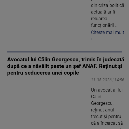
din criza politică
actuală ar fi
reluarea
funcţionării ...
Citeste mai mult
›
Avocatul lui Călin Georgescu, trimis în judecată
după ce a năvălit peste un șef ANAF. Reținut și
pentru seducerea unei copile
11-05-2026 | 14:56
Un avocat al lui
Călin
Georgescu,
reținut anul
trecut și pentru
că a încercat să