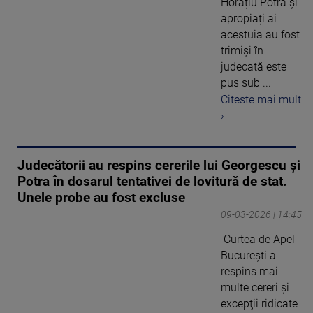
Horațiu Potra și
apropiați ai
acestuia au fost
trimiși în
judecată este
pus sub ...
Citeste mai mult
›
Judecătorii au respins cererile lui Georgescu și
Potra în dosarul tentativei de lovitură de stat.
Unele probe au fost excluse
09-03-2026 | 14:45
Curtea de Apel
București a
respins mai
multe cereri şi
excepţii ridicate