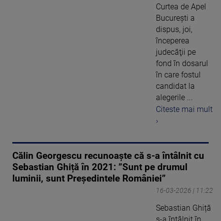
Curtea de Apel
Bucureşti a
dispus, joi,
începerea
judecăţii pe
fond în dosarul
în care fostul
candidat la
alegerile ...
Citeste mai mult
›
Călin Georgescu recunoaște că s-a întâlnit cu
Sebastian Ghiță în 2021: ”Sunt pe drumul
luminii, sunt Președintele României”
16-03-2026 | 11:22
Sebastian Ghiță
s-a întâlnit în