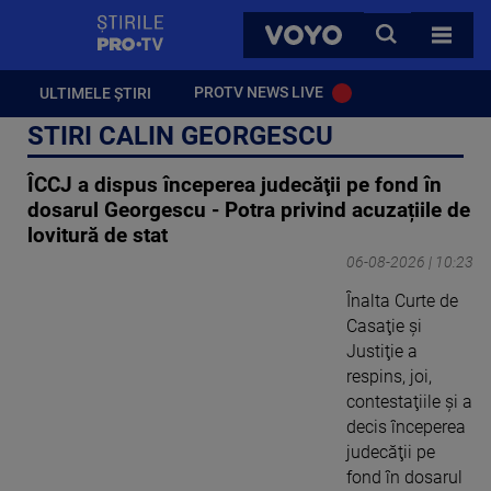
StirilePROTV
CAUTA
VOYO
TOATE 
PROTV NEWS LIVE
ULTIMELE ȘTIRI
STIRI CALIN GEORGESCU
ÎCCJ a dispus începerea judecăţii pe fond în
dosarul Georgescu - Potra privind acuzațiile de
lovitură de stat
06-08-2026 | 10:23
Înalta Curte de
Casaţie şi
Justiţie a
respins, joi,
contestaţiile şi a
decis începerea
judecăţii pe
fond în dosarul