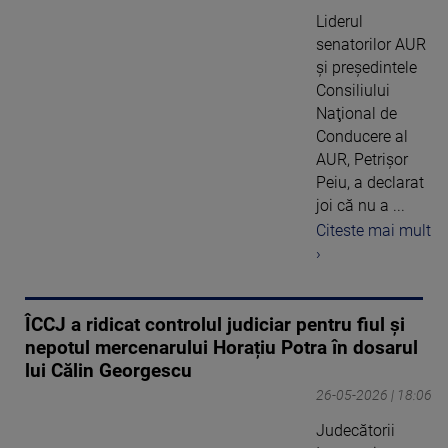
Liderul
senatorilor AUR
şi preşedintele
Consiliului
Naţional de
Conducere al
AUR, Petrişor
Peiu, a declarat
joi că nu a ...
Citeste mai mult
›
ÎCCJ a ridicat controlul judiciar pentru fiul și
nepotul mercenarului Horațiu Potra în dosarul
lui Călin Georgescu
26-05-2026 | 18:06
Judecătorii