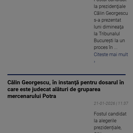
la prezidenţiale
Călin Georgescu
s-a prezentat
luni dimineaţa
la Tribunalul
Bucureşti la un
proces în ...
Citeste mai mult
›
Călin Georgescu, în instanţă pentru dosarul în
care este judecat alături de gruparea
mercenarului Potra
21-01-2026 | 11:37
Fostul candidat
la alegerile
prezidențiale,