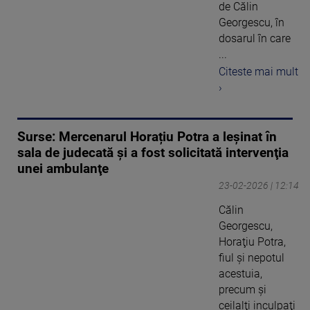
de Călin
Georgescu, în
dosarul în care
...
Citeste mai mult
›
Surse: Mercenarul Horațiu Potra a leșinat în
sala de judecată şi a fost solicitată intervenţia
unei ambulanţe
23-02-2026 | 12:14
Călin
Georgescu,
Horaţiu Potra,
fiul şi nepotul
acestuia,
precum şi
ceilalţi inculpaţi