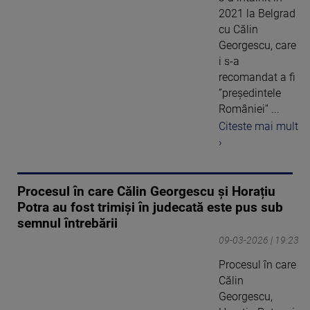
2021 la Belgrad
cu Călin
Georgescu, care
i s-a
recomandat a fi
”președintele
României” ...
Citeste mai mult
›
Procesul în care Călin Georgescu și Horațiu
Potra au fost trimiși în judecată este pus sub
semnul întrebării
09-03-2026 | 19:23
Procesul în care
Călin
Georgescu,