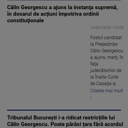
Călin Georgescu a ajuns la instanţa supremă,
în dosarul de acţiuni împotriva ordinii
constituţionale
14-04-2026 | 10:09
Fostul candidat
la Preşedinţie
Călin Georgescu
a ajuns, marţi, în
faţa
judecătorilor de
la Înalta Curte
de Casaţie şi ...
Citeste mai mult
›
Tribunalul București i-a ridicat restricțiile lui
Călin Georgescu. Poate părăsi țara fără acordul