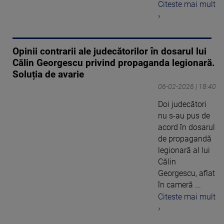
Citeste mai mult
›
Opinii contrarii ale judecătorilor în dosarul lui
Călin Georgescu privind propaganda legionară.
Soluția de avarie
06-02-2026 | 18:40
Doi judecători
nu s-au pus de
acord în dosarul
de propagandă
legionară al lui
Călin
Georgescu, aflat
în cameră ...
Citeste mai mult
›