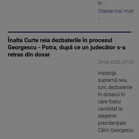
în ...
Citeste mai mult
›
Înalta Curte reia dezbaterile în procesul
Georgescu - Potra, după ce un judecător s-a
retras din dosar
29-06-2026 | 07:24
Instanţa
supremă reia,
luni, dezbaterile
în dosarul în
care fostul
candidat la
alegerile
prezidenţiale
Călin Georgescu
...