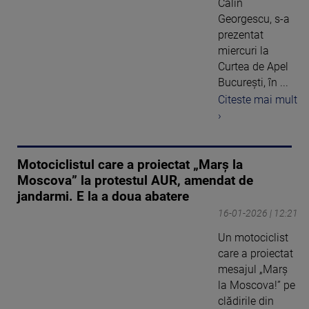
Călin
Georgescu, s-a
prezentat
miercuri la
Curtea de Apel
București, în ...
Citeste mai mult
›
Motociclistul care a proiectat „Marş la
Moscova” la protestul AUR, amendat de
jandarmi. E la a doua abatere
16-01-2026 | 12:21
Un motociclist
care a proiectat
mesajul „Marş
la Moscova!” pe
clădirile din