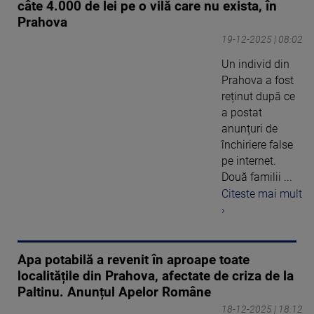
câte 4.000 de lei pe o vilă care nu exista, în
Prahova
19-12-2025 | 08:02
Un individ din
Prahova a fost
reținut după ce
a postat
anunțuri de
închiriere false
pe internet.
Două familii ...
Citeste mai mult
›
Apa potabilă a revenit în aproape toate
localitățile din Prahova, afectate de criza de la
Paltinu. Anunțul Apelor Române
18-12-2025 | 18:12