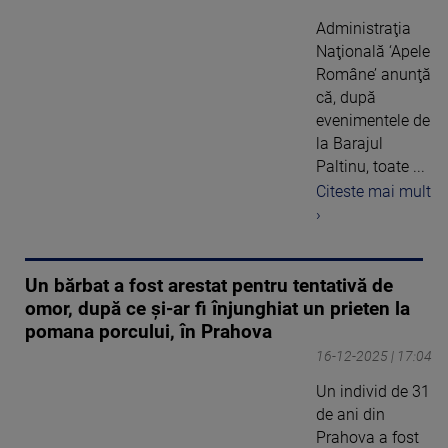
Administraţia
Naţională ‘Apele
Române’ anunţă
că, după
evenimentele de
la Barajul
Paltinu, toate ...
Citeste mai mult
›
Un bărbat a fost arestat pentru tentativă de
omor, după ce și-ar fi înjunghiat un prieten la
pomana porcului, în Prahova
16-12-2025 | 17:04
Un individ de 31
de ani din
Prahova a fost