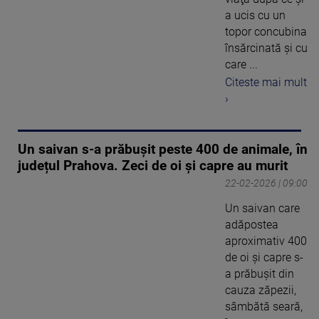
a ucis cu un
topor concubina
însărcinată şi cu
care ...
Citeste mai mult
›
Un saivan s-a prăbușit peste 400 de animale, în
județul Prahova. Zeci de oi și capre au murit
22-02-2026 | 09:00
Un saivan care
adăpostea
aproximativ 400
de oi şi capre s-
a prăbuşit din
cauza zăpezii,
sâmbătă seară,