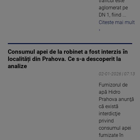
traficul este
aglomerat pe
DN 1, fiind ...
Citeste mai mult
›
Consumul apei de la robinet a fost interzis în
localități din Prahova. Ce s-a descoperit la
analize
02-01-2026 | 07:13
Furnizorul de
apă Hidro
Prahova anunţă
că există
interdicţie
privind
consumul apei
furnizate în