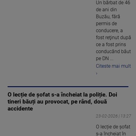
Un bărbat de 46
de ani din
Buzău, fără
permis de
conducere, a
fost reţinut după
ce a fost prins
conducând băut
pe DN ...
Citeste mai mult
›
O lecție de șofat s-a încheiat la poliție. Doi
tineri băuți au provocat, pe rând, două
accidente
23-02-2026 | 13:27
O lecție de șofat
s-a încheiat în