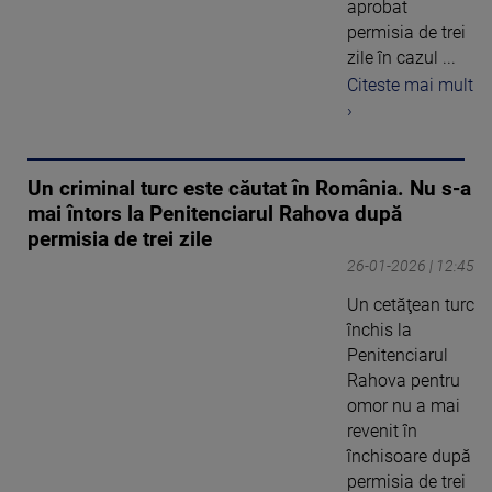
aprobat
permisia de trei
zile în cazul ...
Citeste mai mult
›
Un criminal turc este căutat în România. Nu s-a
mai întors la Penitenciarul Rahova după
permisia de trei zile
26-01-2026 | 12:45
Un cetăţean turc
închis la
Penitenciarul
Rahova pentru
omor nu a mai
revenit în
închisoare după
permisia de trei