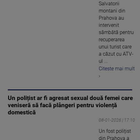
Salvatorii
montani din
Prahova au
intervenit
sâmbătă pentru
recuperarea
unui turist care
a căzut cu ATV-
ul ...
Citeste mai mult
›
Un polițist ar fi agresat sexual două femei care
veniseră să facă plângeri pentru violență
domestică
08-01-2026 | 17:10
Un fost polițist
din Prahova a