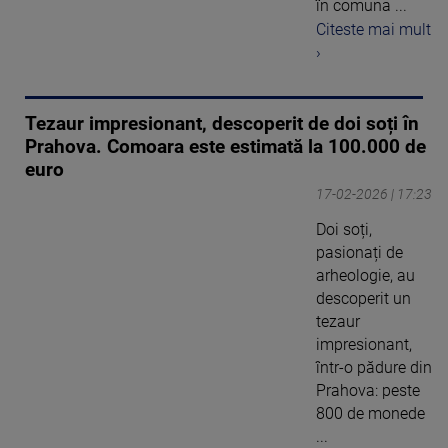
în comuna ...
Citeste mai mult
›
Tezaur impresionant, descoperit de doi soți în
Prahova. Comoara este estimată la 100.000 de
euro
17-02-2026 | 17:23
Doi soți,
pasionați de
arheologie, au
descoperit un
tezaur
impresionant,
într-o pădure din
Prahova: peste
800 de monede
...