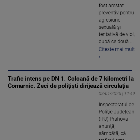
fost arestat
preventiv pentru
agresiune
sexuală și
tentativă de viol,
după ce două ...
Citeste mai mult
›
Trafic intens pe DN 1. Coloană de 7 kilometri la
Comarnic. Zeci de polițiști dirijează circulația
03-01-2026 | 12:49
Inspectoratul de
Poliţie Judeţean
(IPJ) Prahova
anunţă,
sâmbătă, că