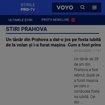
StirilePROTV
CAUTA
VOYO
TOATE 
PROTV NEWS LIVE
ULTIMELE ȘTIRI
STIRI PRAHOVA
Un tânăr din Prahova a dat-o jos pe fosta iubită
de la volan și i-a furat mașina. Cum a fost prins
09-03-2026 | 17:21
Un tânăr de 28
de ani din
Prahova a fost
reținut, după ce
a furat mașina
pe care o
conducea fosta
sa iubită. Cei
doi ...