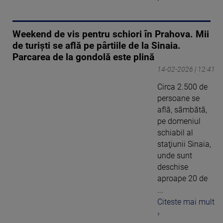
Weekend de vis pentru schiori în Prahova. Mii
de turişti se află pe pârtiile de la Sinaia.
Parcarea de la gondolă este plină
14-02-2026 | 12:41
Circa 2.500 de
persoane se
află, sâmbătă,
pe domeniul
schiabil al
staţiunii Sinaia,
unde sunt
deschise
aproape 20 de
...
Citeste mai mult
›