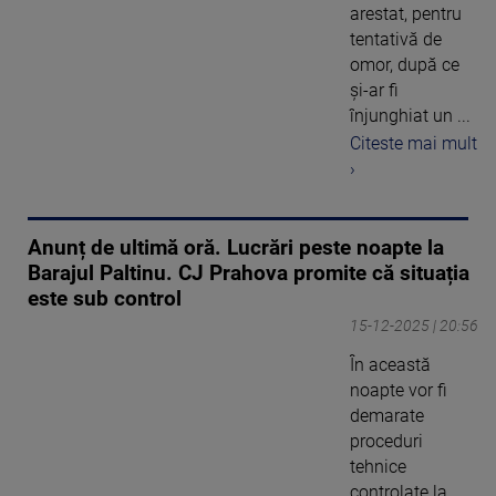
arestat, pentru
tentativă de
omor, după ce
și-ar fi
înjunghiat un ...
Citeste mai mult
›
Anunț de ultimă oră. Lucrări peste noapte la
Barajul Paltinu. CJ Prahova promite că situația
este sub control
15-12-2025 | 20:56
În această
noapte vor fi
demarate
proceduri
tehnice
controlate la