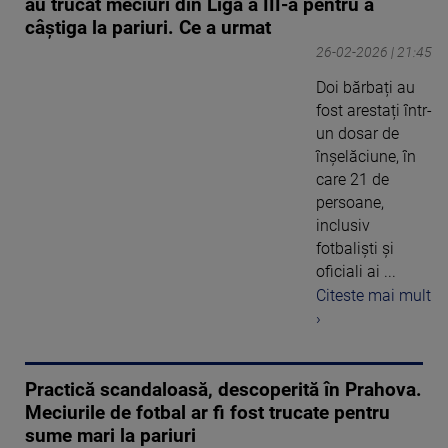
au trucat meciuri din Liga a III-a pentru a
câștiga la pariuri. Ce a urmat
26-02-2026 | 21:45
Doi bărbați au
fost arestați într-
un dosar de
înșelăciune, în
care 21 de
persoane,
inclusiv
fotbaliști și
oficiali ai ...
Citeste mai mult
›
Practică scandaloasă, descoperită în Prahova.
Meciurile de fotbal ar fi fost trucate pentru
sume mari la pariuri