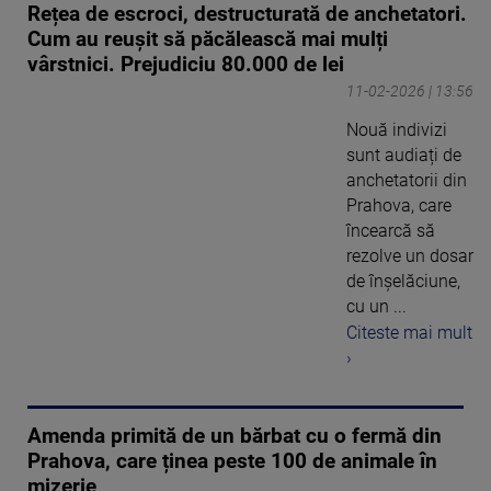
Rețea de escroci, destructurată de anchetatori.
Cum au reușit să păcălească mai mulți
vârstnici. Prejudiciu 80.000 de lei
11-02-2026 | 13:56
Nouă indivizi
sunt audiați de
anchetatorii din
Prahova, care
încearcă să
rezolve un dosar
de înşelăciune,
cu un ...
Citeste mai mult
›
Amenda primită de un bărbat cu o fermă din
Prahova, care ținea peste 100 de animale în
mizerie