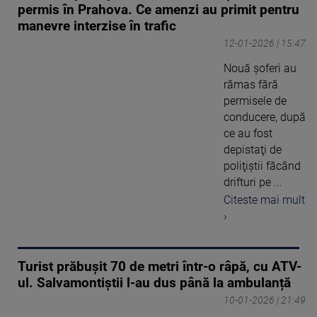
permis în Prahova. Ce amenzi au primit pentru
manevre interzise în trafic
12-01-2026 | 15:47
Nouă şoferi au
rămas fără
permisele de
conducere, după
ce au fost
depistaţi de
poliţiştii făcând
drifturi pe ...
Citeste mai mult
›
Turist prăbușit 70 de metri într-o râpă, cu ATV-
ul. Salvamontiștii l-au dus până la ambulanță
10-01-2026 | 21:49