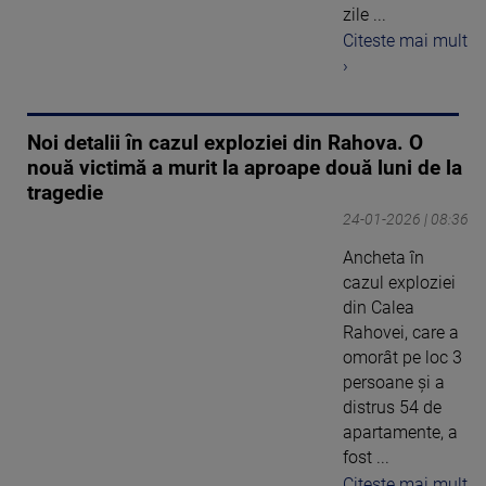
zile ...
Citeste mai mult
›
Noi detalii în cazul exploziei din Rahova. O
nouă victimă a murit la aproape două luni de la
tragedie
24-01-2026 | 08:36
Ancheta în
cazul exploziei
din Calea
Rahovei, care a
omorât pe loc 3
persoane și a
distrus 54 de
apartamente, a
fost ...
Citeste mai mult