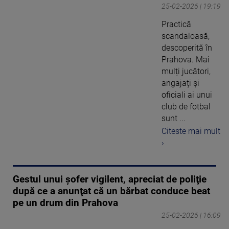
25-02-2026 | 19:19
Practică
scandaloasă,
descoperită în
Prahova. Mai
mulți jucători,
angajați și
oficiali ai unui
club de fotbal
sunt ...
Citeste mai mult
›
Gestul unui şofer vigilent, apreciat de poliţie
după ce a anunţat că un bărbat conduce beat
pe un drum din Prahova
25-02-2026 | 16:09