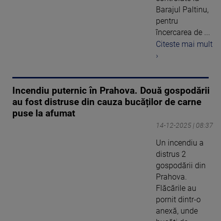
Barajul Paltinu,
pentru
încercarea de ...
Citeste mai mult
›
Incendiu puternic în Prahova. Două gospodării
au fost distruse din cauza bucăților de carne
puse la afumat
14-12-2025 | 08:37
Un incendiu a
distrus 2
gospodării din
Prahova.
Flăcările au
pornit dintr-o
anexă, unde