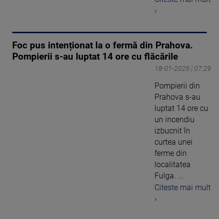
›
Foc pus intenționat la o fermă din Prahova.
Pompierii s-au luptat 14 ore cu flăcările
18-01-2026 | 07:29
Pompierii din
Prahova s-au
luptat 14 ore cu
un incendiu
izbucnit în
curtea unei
ferme din
localitatea
Fulga. ...
Citeste mai mult
›