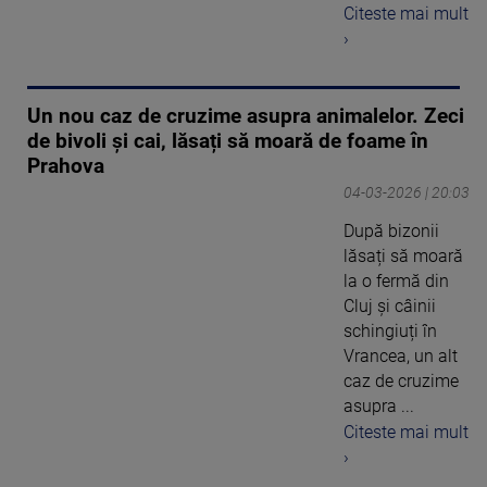
Citeste mai mult
›
Un nou caz de cruzime asupra animalelor. Zeci
de bivoli și cai, lăsați să moară de foame în
Prahova
04-03-2026 | 20:03
După bizonii
lăsați să moară
la o fermă din
Cluj și câinii
schingiuți în
Vrancea, un alt
caz de cruzime
asupra ...
Citeste mai mult
›