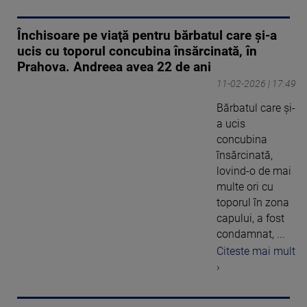
Închisoare pe viaţă pentru bărbatul care şi-a
ucis cu toporul concubina însărcinată, în
Prahova. Andreea avea 22 de ani
11-02-2026 | 17:49
Bărbatul care şi-
a ucis
concubina
însărcinată,
lovind-o de mai
multe ori cu
toporul în zona
capului, a fost
condamnat, ...
Citeste mai mult
›