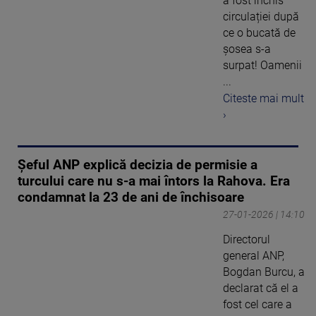
a fost închis
circulației după
ce o bucată de
șosea s-a
surpat! Oamenii
...
Citeste mai mult
›
Șeful ANP explică decizia de permisie a
turcului care nu s-a mai întors la Rahova. Era
condamnat la 23 de ani de închisoare
27-01-2026 | 14:10
Directorul
general ANP,
Bogdan Burcu, a
declarat că el a
fost cel care a