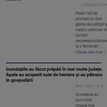
11-02-2026 | 07:3
Peste 100 de
animale au fost
găsite de polițiști ș
medici veterinari î
condiții
necorespunzătoare
la o fermă din ...
Citeste mai mult ›
Inundațiile au făcut prăpăd în mai multe județe.
Apele au acoperit sute de hectare și au pătruns
în gospodării
28-01-2026 | 19:19
Inundațiile au
lovit marți
noapte mai