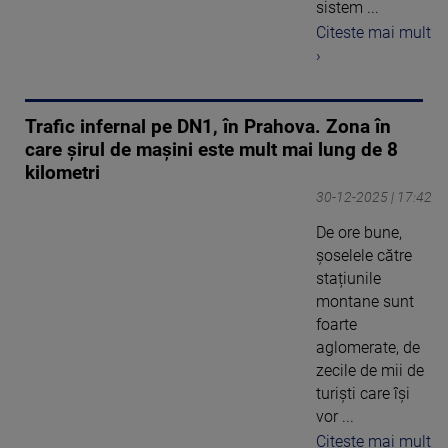
sistem ...
Citeste mai mult
›
Trafic infernal pe DN1, în Prahova. Zona în
care șirul de mașini este mult mai lung de 8
kilometri
30-12-2025 | 17:42
De ore bune,
șoselele către
stațiunile
montane sunt
foarte
aglomerate, de
zecile de mii de
turiști care își
vor ...
Citeste mai mult