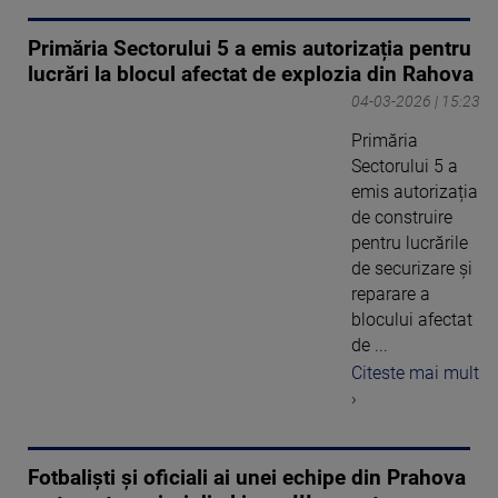
Primăria Sectorului 5 a emis autorizația pentru
lucrări la blocul afectat de explozia din Rahova
04-03-2026 | 15:23
Primăria
Sectorului 5 a
emis autorizația
de construire
pentru lucrările
de securizare și
reparare a
blocului afectat
de ...
Citeste mai mult
›
Fotbaliști și oficiali ai unei echipe din Prahova