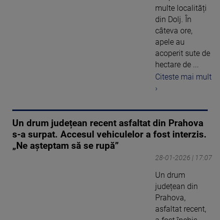
multe localități
din Dolj. În
câteva ore,
apele au
acoperit sute de
hectare de ...
Citeste mai mult
›
Un drum județean recent asfaltat din Prahova
s-a surpat. Accesul vehiculelor a fost interzis.
„Ne așteptam să se rupă”
28-01-2026 | 17:07
Un drum
județean din
Prahova,
asfaltat recent,