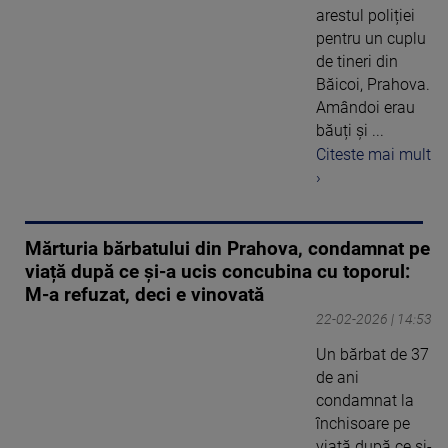
arestul poliției
pentru un cuplu
de tineri din
Băicoi, Prahova.
Amândoi erau
băuți și ...
Citeste mai mult
›
Mărturia bărbatului din Prahova, condamnat pe
viață după ce şi-a ucis concubina cu toporul:
M-a refuzat, deci e vinovată
22-02-2026 | 14:53
Un bărbat de 37
de ani
condamnat la
închisoare pe
viaţă după ce şi-