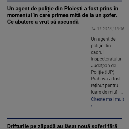
Un agent de poliție din Ploiești a fost prins în
momentul în care primea mită de la un șofer.
Ce abatere a vrut să ascundă
14-01-2026 | 13:06
Un agent de
poliţie din
cadrul
Inspectoratului
Judeţean de
Poliţie (IJP)
Prahova a fost
reţinut pentru
luare de mită, ...
Citeste mai mult
›
Drifturile pe zăpadă au lăsat nouă șoferi fără