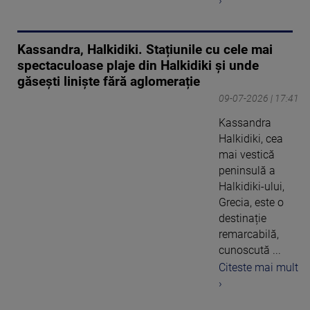
›
Kassandra, Halkidiki. Stațiunile cu cele mai
spectaculoase plaje din Halkidiki și unde
găsești liniște fără aglomerație
09-07-2026 | 17:41
Kassandra
Halkidiki, cea
mai vestică
peninsulă a
Halkidiki-ului,
Grecia, este o
destinație
remarcabilă,
cunoscută ...
Citeste mai mult
›