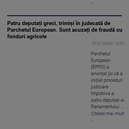
›
Patru deputați greci, trimiși în judecată de
Parchetul European. Sunt acuzați de fraudă cu
fonduri agricole
16-07-2026 | 15:03
Parchetul
European
(EPPO) a
anunțat joi că a
inițiat proceduri
judiciare
împotriva a
patru deputați ai
Parlamentului ...
Citeste mai mult
›