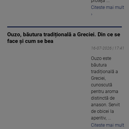
proteja ...
Citeste mai mult
›
Ouzo, băutura tradițională a Greciei. Din ce se
face și cum se bea
16-07-2026 | 17:41
Ouzo este
băutura
tradițională a
Greciei,
cunoscută
pentru aroma
distinctă de
anason. Servit
de obicei la
aperitiv, ...
Citeste mai mult