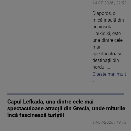
14-07-2026 | 21:52
Diaporos, o
mică insulă din
peninsula
Halkidiki, este
una dintre cele
mai
spectaculoase
destinații din
nordul ...
Citeste mai mult
›
Capul Lefkada, una dintre cele mai
spectaculoase atracții din Grecia, unde miturile
încă fascinează turiștii
14-07-2026 | 19:13