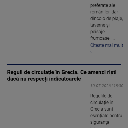
preferate ale
românilor, dar
dincolo de plaje,
taverne și
peisaje
frumoase, ...
Citeste mai mult
›
Reguli de circulație în Grecia. Ce amenzi riști
dacă nu respecți indicatoarele
10-07-2026 | 18:30
Regulile de
circulație în
Grecia sunt
esențiale pentru
siguranța