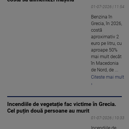
01-07-2026 | 11:54
Benzina în
Grecia, în 2026,
costă
aproximativ 2
euro pe litru, cu
aproape 50%
mai mult decât
în Macedonia
de Nord, de ...
Citeste mai mult
›
Incendiile de vegetație fac victime în Grecia.
Cel puțin două persoane au murit
01-07-2026 | 10:33
Incendiile de