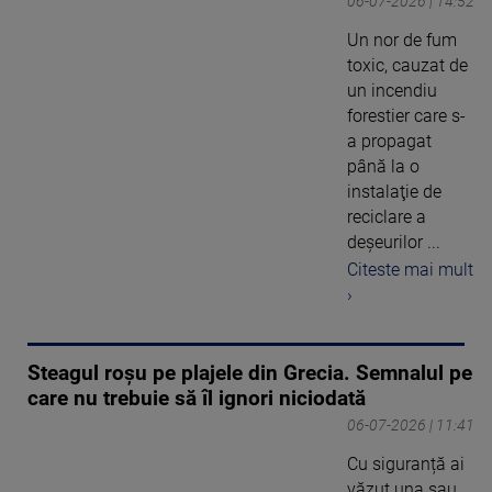
06-07-2026 | 14:52
Un nor de fum
toxic, cauzat de
un incendiu
forestier care s-
a propagat
până la o
instalaţie de
reciclare a
deşeurilor ...
Citeste mai mult
›
Steagul roșu pe plajele din Grecia. Semnalul pe
care nu trebuie să îl ignori niciodată
06-07-2026 | 11:41
Cu siguranță ai
văzut una sau