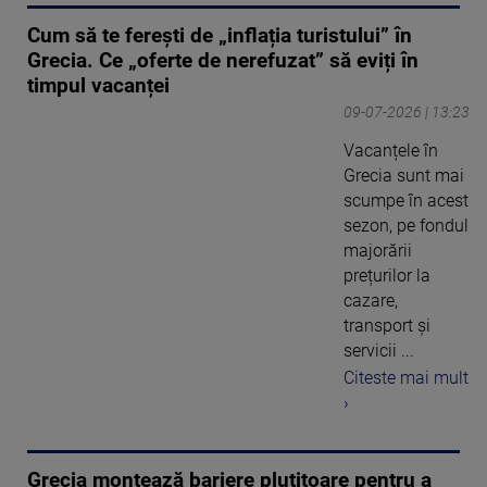
Cum să te ferești de „inflația turistului” în
Grecia. Ce „oferte de nerefuzat” să eviți în
timpul vacanței
09-07-2026 | 13:23
Vacanțele în
Grecia sunt mai
scumpe în acest
sezon, pe fondul
majorării
prețurilor la
cazare,
transport și
servicii ...
Citeste mai mult
›
Grecia montează bariere plutitoare pentru a