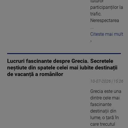
tuturor
participanților la
trafic.
Nerespectarea
...
Citeste mai mult
›
Lucruri fascinante despre Grecia. Secretele
neștiute din spatele celei mai iubite destinații
de vacanță a românilor
10-07-2026 | 15:26
Grecia este una
dintre cele mai
fascinante
destinații din
lume, o țară în
care trecutul