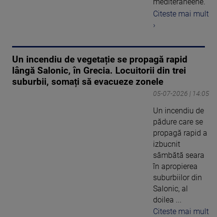
mediteraneene.
Citeste mai mult
›
Un incendiu de vegetație se propagă rapid
lângă Salonic, în Grecia. Locuitorii din trei
suburbii, somați să evacueze zonele
05-07-2026 | 14:05
Un incendiu de
pădure care se
propagă rapid a
izbucnit
sâmbătă seara
în apropierea
suburbiilor din
Salonic, al
doilea ...
Citeste mai mult