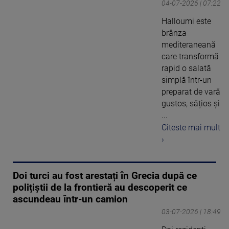
04-07-2026 | 07:22
Halloumi este
brânza
mediteraneană
care transformă
rapid o salată
simplă într-un
preparat de vară
gustos, sățios și
...
Citeste mai mult
›
Doi turci au fost arestați în Grecia după ce
polițiștii de la frontieră au descoperit ce
ascundeau într-un camion
03-07-2026 | 18:49