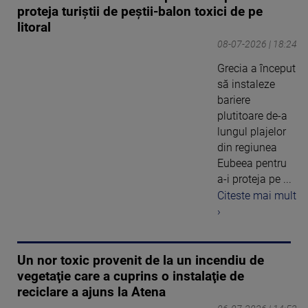
proteja turiștii de peștii-balon toxici de pe
litoral
08-07-2026 | 18:24
Grecia a început
să instaleze
bariere
plutitoare de-a
lungul plajelor
din regiunea
Eubeea pentru
a-i proteja pe ...
Citeste mai mult
›
Un nor toxic provenit de la un incendiu de
vegetaţie care a cuprins o instalaţie de
reciclare a ajuns la Atena