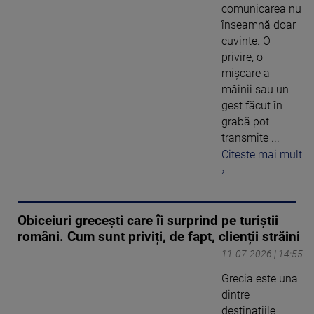
comunicarea nu
înseamnă doar
cuvinte. O
privire, o
mișcare a
mâinii sau un
gest făcut în
grabă pot
transmite ...
Citeste mai mult
›
Obiceiuri grecești care îi surprind pe turiștii
români. Cum sunt priviți, de fapt, clienții străini
11-07-2026 | 14:55
Grecia este una
dintre
destinațiile