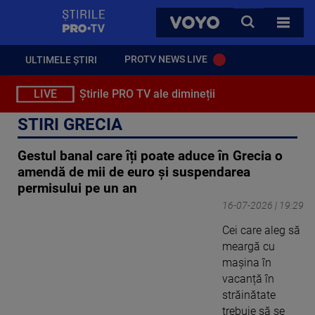
StirilePROTV
CAUTA
VOYO
TOATE 
PROTV NEWS LIVE
ULTIMELE ȘTIRI
LIVE
Știrile PRO TV ale dimineții
STIRI GRECIA
Gestul banal care îți poate aduce în Grecia o
amendă de mii de euro și suspendarea
permisului pe un an
16-07-2026 | 19:29
Cei care aleg să
meargă cu
mașina în
vacanță în
străinătate
trebuie să se