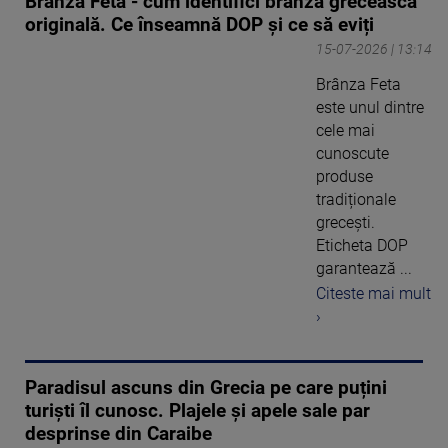
Brânza Feta - cum identifici brânza grecească
originală. Ce înseamnă DOP și ce să eviți
15-07-2026 | 13:14
Brânza Feta
este unul dintre
cele mai
cunoscute
produse
tradiționale
grecești.
Eticheta DOP
garantează ...
Citeste mai mult
›
Paradisul ascuns din Grecia pe care puțini
turiști îl cunosc. Plajele și apele sale par
desprinse din Caraibe