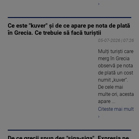
›
Ce este "kuver" și de ce apare pe nota de plată
în Grecia. Ce trebuie să facă turiștii
05-07-2026 | 07:26
Mulți turiști care
merg în Grecia
observă pe nota
de plată un cost
numit „kuver”.
De cele mai
multe ori, acesta
apare ...
Citeste mai mult
›
De ce grecii spun des "siga-siga". Expresia pe