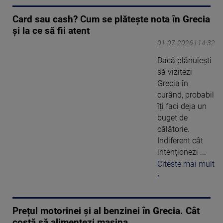
Card sau cash? Cum se plătește nota în Grecia
și la ce să fii atent
01-07-2026 | 14:32
Dacă plănuiești
să vizitezi
Grecia în
curând, probabil
îți faci deja un
buget de
călătorie.
Indiferent cât
intenționezi ...
Citeste mai mult
›
Prețul motorinei și al benzinei în Grecia. Cât
costă să alimentezi mașina