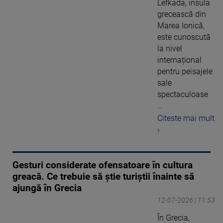
Lefkada, insula
grecească din
Marea Ionică,
este cunoscută
la nivel
internațional
pentru peisajele
sale
spectaculoase
...
Citeste mai mult
›
Gesturi considerate ofensatoare în cultura
greacă. Ce trebuie să știe turiștii înainte să
ajungă în Grecia
12-07-2026 | 11:53
În Grecia,