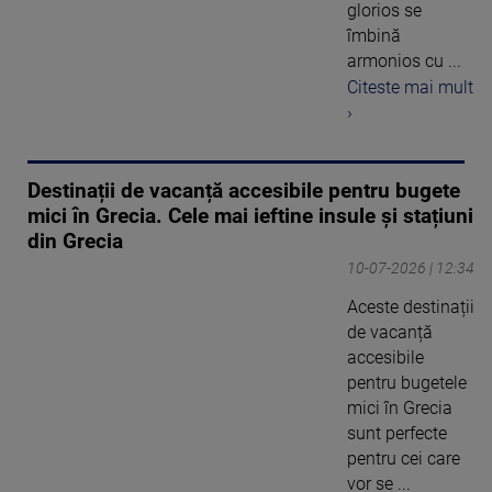
glorios se
îmbină
armonios cu ...
Citeste mai mult
›
Destinații de vacanță accesibile pentru bugete
mici în Grecia. Cele mai ieftine insule și stațiuni
din Grecia
10-07-2026 | 12:34
Aceste destinații
de vacanță
accesibile
pentru bugetele
mici în Grecia
sunt perfecte
pentru cei care
vor se ...