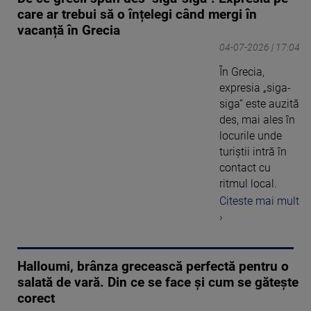
care ar trebui să o înțelegi când mergi în
vacanță în Grecia
04-07-2026 | 17:04
În Grecia,
expresia „siga-
siga” este auzită
des, mai ales în
locurile unde
turiștii intră în
contact cu
ritmul local.
Citeste mai mult
›
Halloumi, brânza grecească perfectă pentru o
salată de vară. Din ce se face și cum se gătește
corect