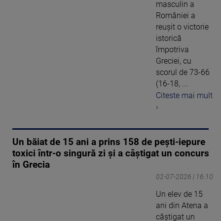
masculin a
României a
reuşit o victorie
istorică
împotriva
Greciei, cu
scorul de 73-66
(16-18, ...
Citeste mai mult
›
Un băiat de 15 ani a prins 158 de pești-iepure
toxici într-o singură zi și a câștigat un concurs
în Grecia
02-07-2026 | 16:10
Un elev de 15
ani din Atena a
câștigat un