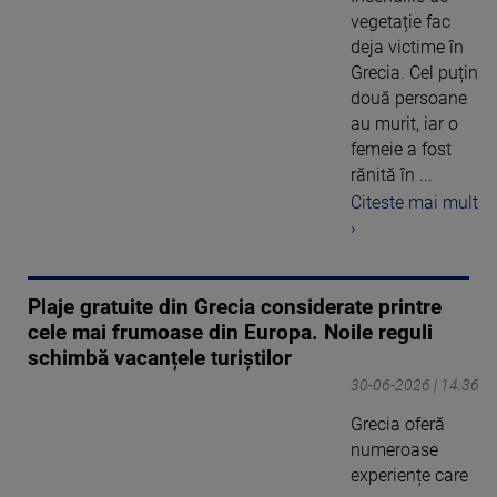
vegetație fac
deja victime în
Grecia. Cel puțin
două persoane
au murit, iar o
femeie a fost
rănită în ...
Citeste mai mult
›
Plaje gratuite din Grecia considerate printre
cele mai frumoase din Europa. Noile reguli
schimbă vacanțele turiștilor
30-06-2026 | 14:36
Grecia oferă
numeroase
experiențe care