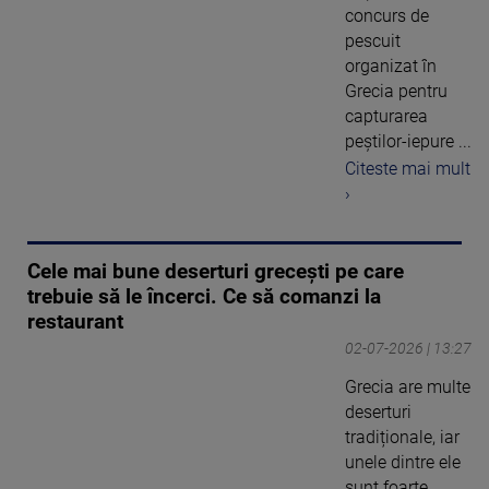
concurs de
pescuit
organizat în
Grecia pentru
capturarea
peștilor-iepure ...
Citeste mai mult
›
Cele mai bune deserturi grecești pe care
trebuie să le încerci. Ce să comanzi la
restaurant
02-07-2026 | 13:27
Grecia are multe
deserturi
tradiționale, iar
unele dintre ele
sunt foarte