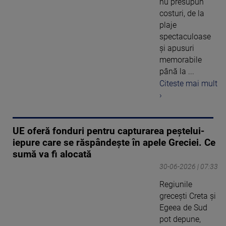
nu presupun
costuri, de la
plaje
spectaculoase
și apusuri
memorabile
până la ...
Citeste mai mult
›
UE oferă fonduri pentru capturarea peștelui-
iepure care se răspândește în apele Greciei. Ce
sumă va fi alocată
30-06-2026 | 07:33
Regiunile
greceşti Creta şi
Egeea de Sud
pot depune,