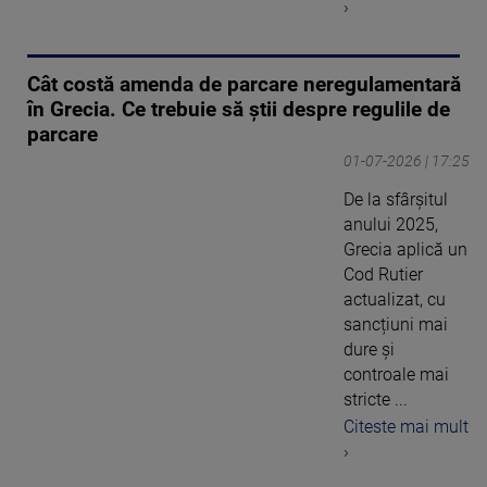
›
Cât costă amenda de parcare neregulamentară
în Grecia. Ce trebuie să știi despre regulile de
parcare
01-07-2026 | 17:25
De la sfârșitul
anului 2025,
Grecia aplică un
Cod Rutier
actualizat, cu
sancțiuni mai
dure și
controale mai
stricte ...
Citeste mai mult
›