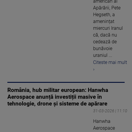
american al
Apărării, Pete
Hegseth, a
amenințat
miercuri Iranul
că, dacă nu
cedează de
bunăvoie
uraniul ...
Citeste mai mult
›
România, hub militar european: Hanwha
Aerospace anunță investiții masive în
tehnologie, drone și sisteme de apărare
31-03-2026 | 11:10
Hanwha
Aerospace