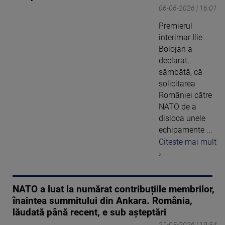
06-06-2026 | 16:01
Premierul
interimar Ilie
Bolojan a
declarat,
sâmbătă, că
solicitarea
României către
NATO de a
disloca unele
echipamente ...
Citeste mai mult
›
NATO a luat la numărat contribuțiile membrilor,
înaintea summitului din Ankara. România,
lăudată până recent, e sub așteptări
21-05-2026 | 19:54