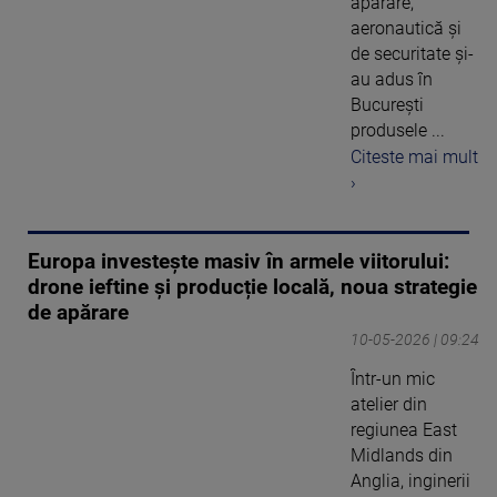
apărare,
aeronautică și
de securitate și-
au adus în
București
produsele ...
Citeste mai mult
›
Europa investește masiv în armele viitorului:
drone ieftine și producție locală, noua strategie
de apărare
10-05-2026 | 09:24
Într-un mic
atelier din
regiunea East
Midlands din
Anglia, inginerii