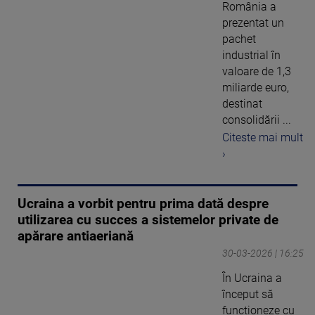
România a
prezentat un
pachet
industrial în
valoare de 1,3
miliarde euro,
destinat
consolidării ...
Citeste mai mult
›
Ucraina a vorbit pentru prima dată despre
utilizarea cu succes a sistemelor private de
apărare antiaeriană
30-03-2026 | 16:25
În Ucraina a
început să
funcționeze cu