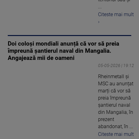
...
Citeste mai mult
›
Doi coloși mondiali anunță că vor să preia
împreună șantierul naval din Mangalia.
Angajează mii de oameni
05-05-2026 | 19:12
Rheinmetall și
MSC au anunțat
marți că vor să
preia împreună
șantierul naval
din Mangalia, în
prezent
abandonat, în ...
Citeste mai mult