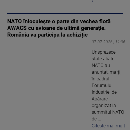
›
NATO înlocuiește o parte din vechea flotă
AWACS cu avioane de ultimă generație.
România va participa la achiziție
07-07-2026 | 11:36
Unsprezece
state aliate
NATO au
anunțat, marți,
în cadrul
Forumului
Industriei de
Apărare
organizat la
summitul NATO
de ...
Citeste mai mult