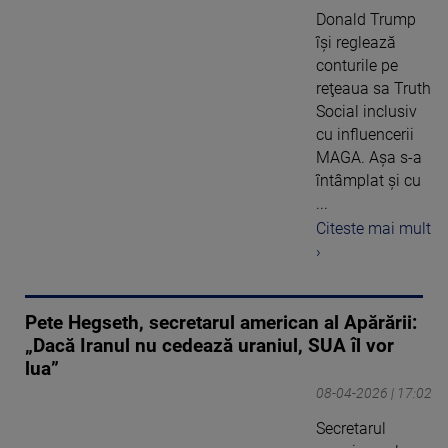
Donald Trump
îşi reglează
conturile pe
reţeaua sa Truth
Social inclusiv
cu influencerii
MAGA. Aşa s-a
întâmplat şi cu
...
Citeste mai mult
›
Pete Hegseth, secretarul american al Apărării:
„Dacă Iranul nu cedează uraniul, SUA îl vor
lua”
08-04-2026 | 17:02
Secretarul