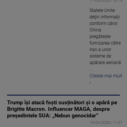
11-04-2026 | 16:15
Statele Unite
deţin informaţii
conform căror
China
pregăteşte
furnizarea către
Iran a unor
sisteme de
apărare aeriană
...
Citeste mai mult
›
Trump își atacă foști susținători și o apără pe
Brigitte Macron. Influencer MAGA, despre
președintele SUA: „Nebun genocidar”
10-04-2026 | 11:51