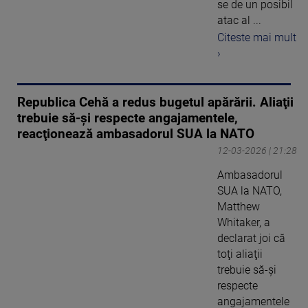
se de un posibil
atac al ...
Citeste mai mult
›
Republica Cehă a redus bugetul apărării. Aliaţii
trebuie să-şi respecte angajamentele,
reacţionează ambasadorul SUA la NATO
12-03-2026 | 21:28
Ambasadorul
SUA la NATO,
Matthew
Whitaker, a
declarat joi că
toţi aliaţii
trebuie să-şi
respecte
angajamentele