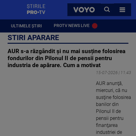
StirilePROTV
CAUTA
VOYO
TOATE 
PROTV NEWS LIVE
ULTIMELE ȘTIRI
STIRI APARARE
AUR s-a răzgândit și nu mai susține folosirea
fondurilor din Pilonul II de pensii pentru
industria de apărare. Cum a motivat
15-07-2026 | 11:43
AUR anunţă,
miercuri, că nu
susţine folosirea
banilor din
Pilonul II de
pensii pentru
finanţarea
industriei de