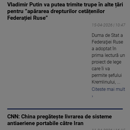
Vladimir Putin va putea trimite trupe în alte țări
pentru ”apărarea drepturilor cetățenilor
Federației Ruse”
15-04-2026 | 10:47
Duma de Stat a
Federaţiei Ruse
a adoptat în
prima lectură un
proiect de lege
care îi va
permite şefului
Kremlinului, ...
Citeste mai mult
›
CNN: China pregătește livrarea de sisteme
antiaeriene portabile către Iran