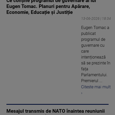
Ce conține programul de guvernare al lui
Eugen Tomac. Planuri pentru Apărare,
Economie, Educație și Justiție
13-06-2026 | 18:34
Eugen Tomac a
publicat
programul de
guvernare cu
care
intenționează
să se prezinte în
fața
Parlamentului.
Premierul ...
Citeste mai mult
›
Mesajul transmis de NATO înaintea reuniunii