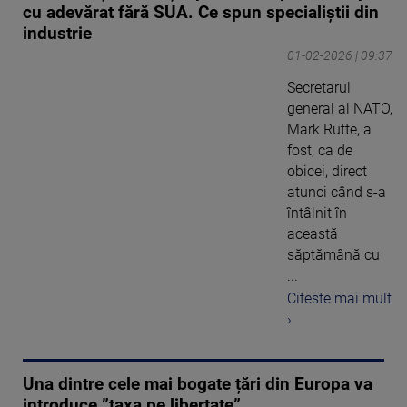
cu adevărat fără SUA. Ce spun specialiștii din
industrie
01-02-2026 | 09:37
Secretarul
general al NATO,
Mark Rutte, a
fost, ca de
obicei, direct
atunci când s-a
întâlnit în
această
săptămână cu
...
Citeste mai mult
›
Una dintre cele mai bogate țări din Europa va
introduce ”taxa pe libertate”