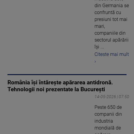
din Germania se
confruntă cu
presiuni tot mai
mari,
companiile din
sectorul apărării
își ...
Citeste mai mult
›
România își întărește apărarea antidronă.
Tehnologii noi prezentate la București
14-05-2026 | 07:50
Peste 650 de
companii din
industria
mondială de