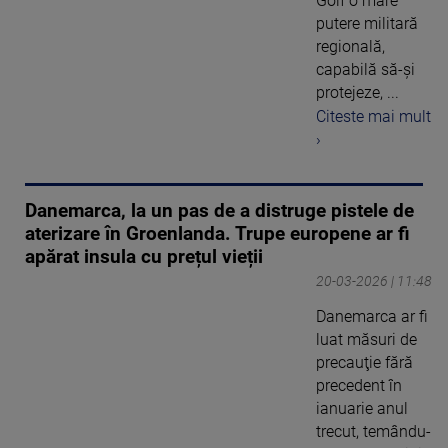
Golf o mare
putere militară
regională,
capabilă să-și
protejeze, ...
Citeste mai mult
›
Danemarca, la un pas de a distruge pistele de
aterizare în Groenlanda. Trupe europene ar fi
apărat insula cu prețul vieții
20-03-2026 | 11:48
Danemarca ar fi
luat măsuri de
precauţie fără
precedent în
ianuarie anul
trecut, temându-