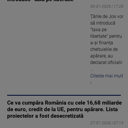
30-01-2026 | 17:28
Țările de Jos vor
să introducă
”taxa pe
libertate” pentru
a-și finanța
cheltuielile de
apărare, au
declarat oficialii
...
Citeste mai mult
›
Ce va cumpăra România cu cele 16,68 miliarde
de euro, credit de la UE, pentru apărare. Lista
proiectelor a fost desecretizată
27-01-2026 | 07:13