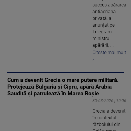
succes apărarea
antiaeriană
privată, a
anunțat pe
Telegram
ministrul
apărării, ...
Citeste mai mult
›
Cum a devenit Grecia o mare putere militară.
Protejează Bulgaria și Cipru, apără Arabia
Saudită și patrulează în Marea Roșie
30-03-2026 | 10:06
Grecia a devenit
în contextul
războiului din