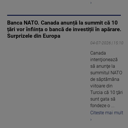
›
Banca NATO. Canada anunță la summit că 10
țări vor înființa o bancă de investiții în apărare.
Surprizele din Europa
04-07-2026 | 15:10
Canada
intenţionează
să anunţe la
summitul NATO
de săptămâna
viitoare din
Turcia că 10 ţări
sunt gata să
fondeze o ...
Citeste mai mult
›