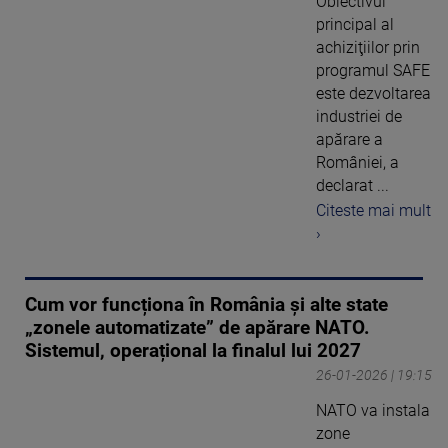
Obiectivul
principal al
achiziţiilor prin
programul SAFE
este dezvoltarea
industriei de
apărare a
României, a
declarat ...
Citeste mai mult
›
Cum vor funcționa în România și alte state
„zonele automatizate” de apărare NATO.
Sistemul, operațional la finalul lui 2027
26-01-2026 | 19:15
NATO va instala
zone