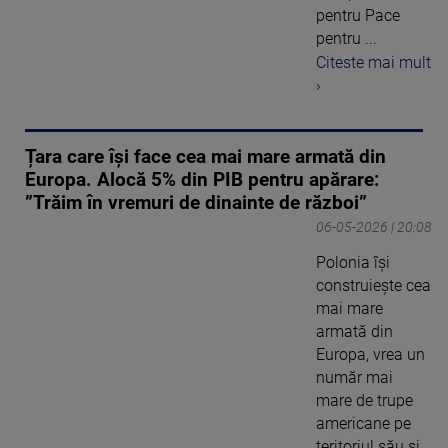
pentru Pace
pentru ...
Citeste mai mult
›
Țara care își face cea mai mare armată din
Europa. Alocă 5% din PIB pentru apărare:
”Trăim în vremuri de dinainte de război”
06-05-2026 | 20:08
Polonia își
construiește cea
mai mare
armată din
Europa, vrea un
număr mai
mare de trupe
americane pe
teritoriul său și