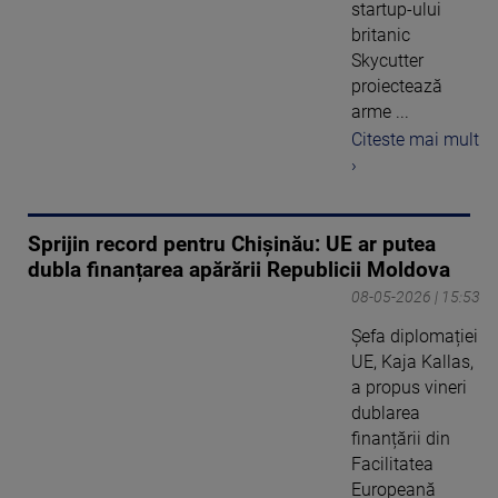
startup-ului
britanic
Skycutter
proiectează
arme ...
Citeste mai mult
›
Sprijin record pentru Chișinău: UE ar putea
dubla finanțarea apărării Republicii Moldova
08-05-2026 | 15:53
Șefa diplomației
UE, Kaja Kallas,
a propus vineri
dublarea
finanțării din
Facilitatea
Europeană