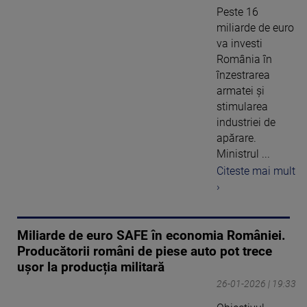
Peste 16
miliarde de euro
va investi
România în
înzestrarea
armatei și
stimularea
industriei de
apărare.
Ministrul ...
Citeste mai mult
›
Miliarde de euro SAFE în economia României.
Producătorii români de piese auto pot trece
ușor la producția militară
26-01-2026 | 19:33