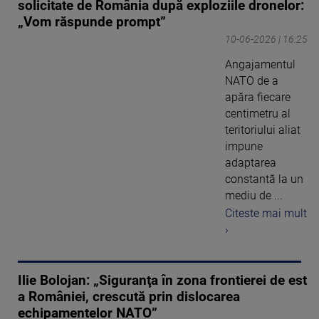
solicitate de România după exploziile dronelor:
„Vom răspunde prompt”
10-06-2026 | 16:25
Angajamentul
NATO de a
apăra fiecare
centimetru al
teritoriului aliat
impune
adaptarea
constantă la un
mediu de ...
Citeste mai mult
›
Ilie Bolojan: „Siguranţa în zona frontierei de est
a României, crescută prin dislocarea
echipamentelor NATO”