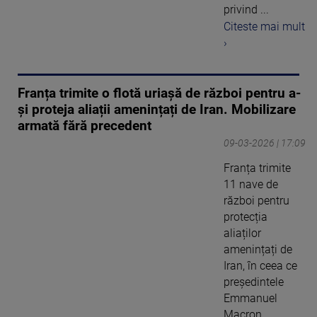
privind ...
Citeste mai mult
›
Franța trimite o flotă uriașă de război pentru a-
și proteja aliații amenințați de Iran. Mobilizare
armată fără precedent
09-03-2026 | 17:09
Franța trimite
11 nave de
război pentru
protecția
aliaților
amenințați de
Iran, în ceea ce
președintele
Emmanuel
Macron ...