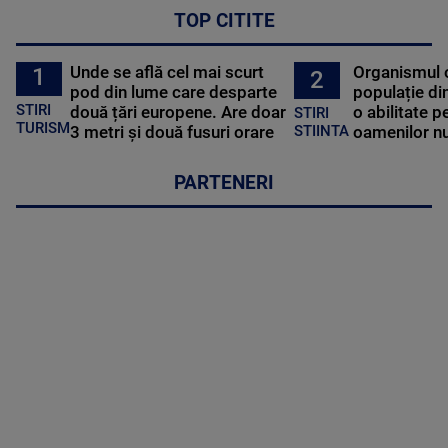
TOP CITITE
Unde se află cel mai scurt
Organismul 
1
2
pod din lume care desparte
populație di
STIRI
două țări europene. Are doar
o abilitate p
STIRI
TURISM
3 metri și două fusuri orare
oamenilor nu
STIINTA
PARTENERI