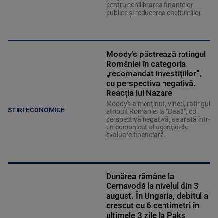
pentru echilibrarea finanțelor
publice și reducerea cheltuielilor.
Moody’s păstrează ratingul
României în categoria
„recomandat investiţiilor”,
cu perspectiva negativă.
Reacția lui Nazare
Moody's a menţinut, vineri, ratingul
STIRI ECONOMICE
atribuit României la "Baa3", cu
perspectivă negativă, se arată într-
un comunicat al agenţiei de
evaluare financiară.
Dunărea rămâne la
Cernavodă la nivelul din 3
august. În Ungaria, debitul a
crescut cu 6 centimetri în
ultimele 3 zile la Paks