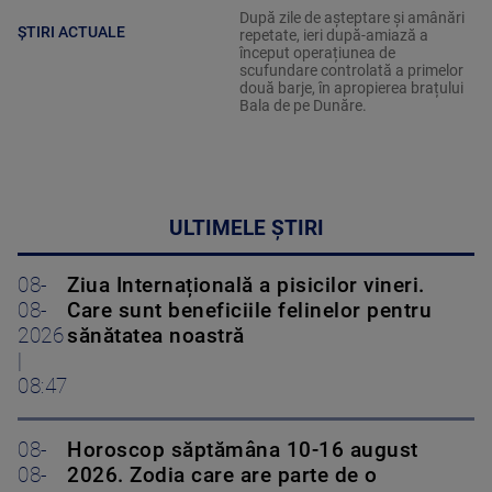
După zile de așteptare și amânări
ȘTIRI ACTUALE
repetate, ieri după-amiază a
început operațiunea de
scufundare controlată a primelor
două barje, în apropierea brațului
Bala de pe Dunăre.
ULTIMELE ȘTIRI
08-
Ziua Internațională a pisicilor vineri.
08-
Care sunt beneficiile felinelor pentru
2026
sănătatea noastră
|
08:47
08-
Horoscop săptămâna 10-16 august
08-
2026. Zodia care are parte de o