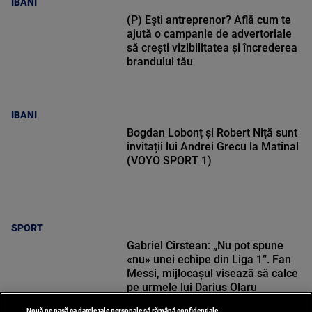
IBANI
(P) Ești antreprenor? Află cum te
ajută o campanie de advertoriale
să crești vizibilitatea și încrederea
brandului tău
IBANI
Bogdan Lobonț și Robert Niță sunt
invitații lui Andrei Grecu la Matinal
(VOYO SPORT 1)
SPORT
Gabriel Cîrstean: „Nu pot spune
«nu» unei echipe din Liga 1”. Fan
Messi, mijlocașul visează să calce
pe urmele lui Darius Olaru
Nouă ne pasă ca datele tale personale să rămână confidențiale