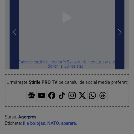
UE accelerează extinderea în Balcani: Muntenegru ar putea
Pag
deveni al 28-lea stat ...
Urmărește
Știrile PRO TV
pe canalul de social media preferat:
Sursa:
Agerpres
Etichete:
ilie bolojan
,
NATO
,
aparare
,