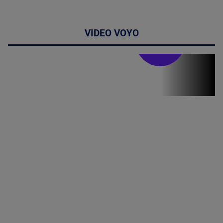
VIDEO VOYO
Stirile PRO TV
Stirile PRO
TV # 19.00 -
07 August
2026
MAI
MULTE