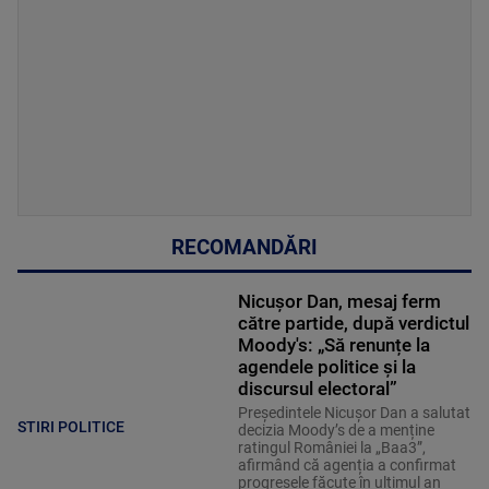
RECOMANDĂRI
Nicușor Dan, mesaj ferm
către partide, după verdictul
Moody's: „Să renunțe la
agendele politice şi la
discursul electoral”
Președintele Nicușor Dan a salutat
STIRI POLITICE
decizia Moody’s de a menține
ratingul României la „Baa3”,
afirmând că agenția a confirmat
progresele făcute în ultimul an