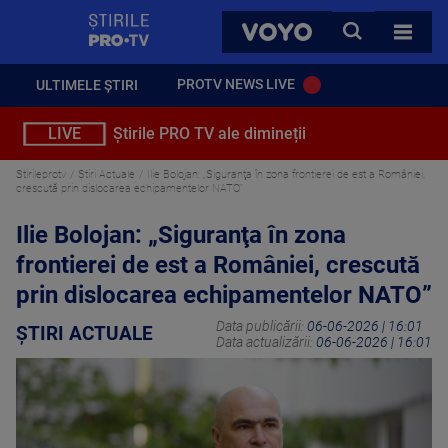
StirilePROTV
CAUTA
VOYO
TOATE 
PROTV NEWS LIVE
ULTIMELE ȘTIRI
LIVE
Știrile PRO TV ale dimineții
Stirileprotv
Știri Actuale
Ilie Bolojan: „Siguranţa în zona frontierei de est a României,
crescută prin dislocarea echipamentelor NATO”
Ilie Bolojan: „Siguranţa în zona
frontierei de est a României, crescută
prin dislocarea echipamentelor NATO”
Data publicării:
06-06-2026 | 16:01
ȘTIRI ACTUALE
Data actualizării:
06-06-2026 | 16:01