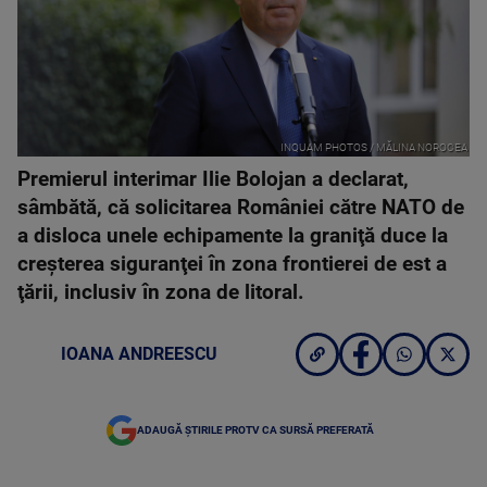
INQUAM PHOTOS / MĂLINA NOROCEA
Premierul interimar Ilie Bolojan a declarat,
sâmbătă, că solicitarea României către NATO de
a disloca unele echipamente la graniţă duce la
creşterea siguranţei în zona frontierei de est a
ţării, inclusiv în zona de litoral.
IOANA ANDREESCU
ADAUGĂ ȘTIRILE PROTV CA SURSĂ PREFERATĂ