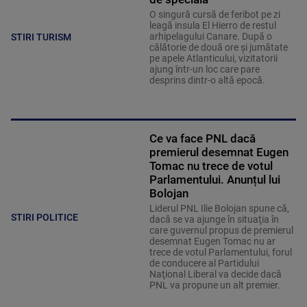
O singură cursă de feribot pe zi
leagă insula El Hierro de restul
arhipelagului Canare. După o
STIRI TURISM
călătorie de două ore și jumătate
pe apele Atlanticului, vizitatorii
ajung într-un loc care pare
desprins dintr-o altă epocă.
Ce va face PNL dacă
premierul desemnat Eugen
Tomac nu trece de votul
Parlamentului. Anunțul lui
Bolojan
Liderul PNL Ilie Bolojan spune că,
STIRI POLITICE
dacă se va ajunge în situaţia în
care guvernul propus de premierul
desemnat Eugen Tomac nu ar
trece de votul Parlamentului, forul
de conducere al Partidului
Naţional Liberal va decide dacă
PNL va propune un alt premier.