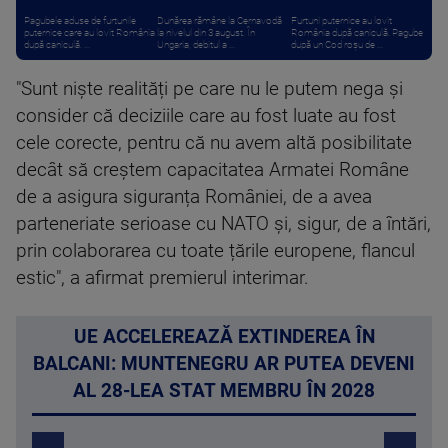
Pagubele aduse de furtunile
Dunărea rămâne la Cernavodă
Furtuni puternice au lovit
puternice care au lovit România
la nivelul din 3 august. În
România după caniculă. Pagube
după caniculă. ...
Ungaria, debitul a ...
după un Cod roşu de ...
"Sunt niște realități pe care nu le putem nega și
consider că deciziile care au fost luate au fost
cele corecte, pentru că nu avem altă posibilitate
decât să creștem capacitatea Armatei Române
de a asigura siguranța României, de a avea
parteneriate serioase cu NATO și, sigur, de a întări,
prin colaborarea cu toate țările europene, flancul
estic", a afirmat premierul interimar.
UE ACCELEREAZĂ EXTINDEREA ÎN
BALCANI: MUNTENEGRU AR PUTEA DEVENI
AL 28-LEA STAT MEMBRU ÎN 2028