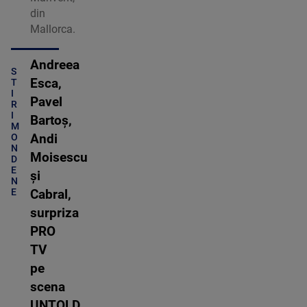
din
Mallorca.
Andreea
S
Esca,
T
I
Pavel
R
I
Bartoș,
M
O
Andi
N
Moisescu
D
E
și
N
E
Cabral,
surpriza
PRO
TV
pe
scena
UNTOLD.