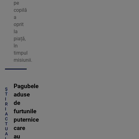
pe
copilă
a
oprit
la
piață,
în
timpul
misiunii.
Pagubele
Ș
aduse
T
I
de
R
I
furtunile
A
C
puternice
T
care
U
A
au
L