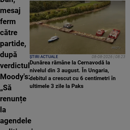
mesaj
ferm
către
partide,
PROTV
după
ȘTIRI ACTUALE
08-08-2026 | 08:23
Dunărea rămâne la Cernavodă la
verdictul
nivelul din 3 august. În Ungaria,
Moody's:
debitul a crescut cu 6 centimetri în
ultimele 3 zile la Paks
„Să
renunțe
la
agendele