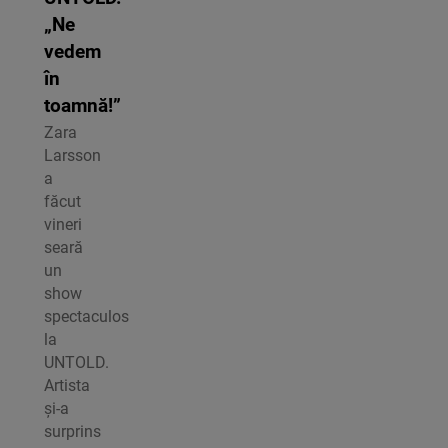
„Ne
vedem
în
toamnă!”
Zara
Larsson
a
făcut
vineri
seară
un
show
spectaculos
la
UNTOLD.
Artista
și-a
surprins