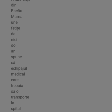
din
Bacău.
Mama
unei
fetițe
de
nici
doi
ani
spune
că
echipajul
medical
care
trebuia
să o
transporte
la
spital