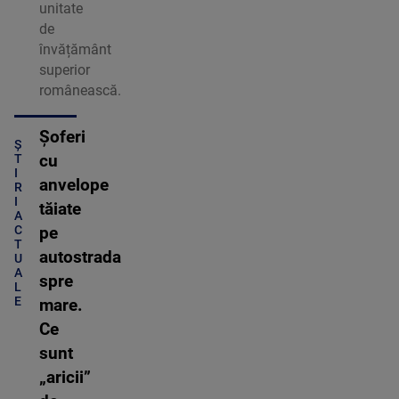
unitate
de
învățământ
superior
românească.
Șoferi
Ș
cu
T
I
anvelope
R
I
tăiate
A
C
pe
T
autostrada
U
A
spre
L
E
mare.
Ce
sunt
„aricii”