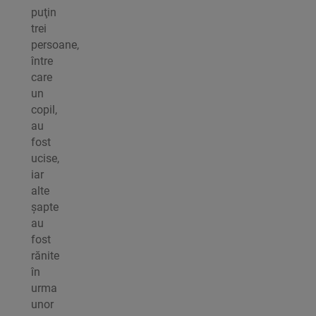
puţin
trei
persoane,
între
care
un
copil,
au
fost
ucise,
iar
alte
şapte
au
fost
rănite
în
urma
unor