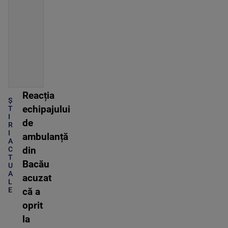
Reacția
Ș
echipajului
T
I
de
R
I
ambulanță
A
C
din
T
Bacău
U
A
acuzat
L
E
că a
oprit
la