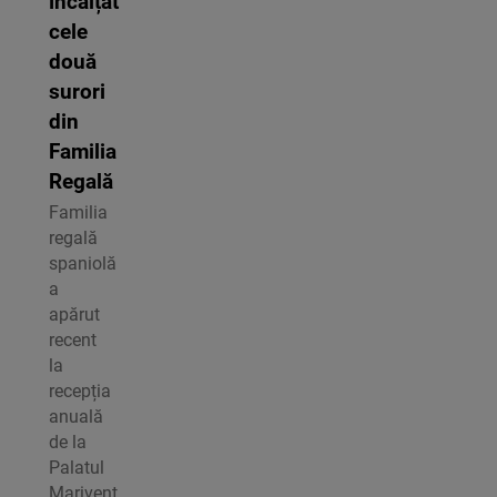
încălțat
cele
două
surori
din
Familia
Regală
Familia
regală
spaniolă
a
apărut
recent
la
recepția
anuală
de la
Palatul
Marivent,