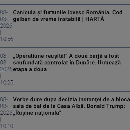
08-
Canicula și furtunile lovesc România. Cod
08-
galben de vreme instabilă | HARTĂ
2026
|
10:56
08-
„Operațiune reușită!” A doua barjă a fost
08-
scufundată controlat în Dunăre. Urmează
2026
etapa a doua
|
10:25
08-
Vorbe dure dupa decizia instanţei de a bloca
08-
sala de bal de la Casa Albă. Donald Trump:
2026
„Rușine națională”
|
10:10