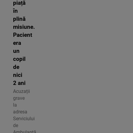
piață
în
plină
misiune.
Pacient
era
un
copil
de
nici
2 ani
Acuzații
grave
la
adresa
Serviciului
de
Ambulanță