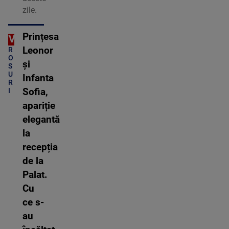
zile.
Prințesa
OTV
C
Leonor
R
O
și
S
U
Infanta
R
I
Sofia,
apariție
elegantă
la
recepția
de la
Palat.
Cu
ce s-
au