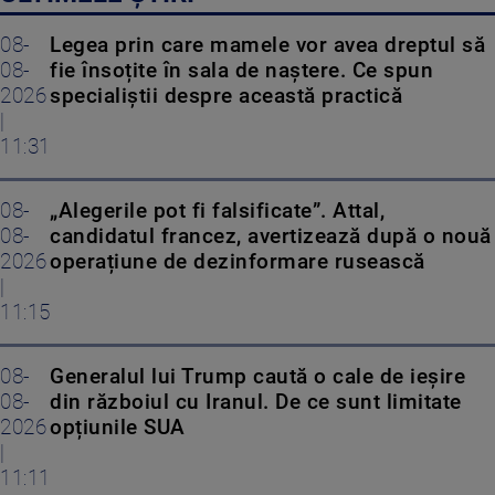
08-
Legea prin care mamele vor avea dreptul să
08-
fie însoțite în sala de naștere. Ce spun
2026
specialiștii despre această practică
|
11:31
08-
„Alegerile pot fi falsificate”. Attal,
08-
candidatul francez, avertizează după o nouă
2026
operațiune de dezinformare rusească
|
11:15
08-
Generalul lui Trump caută o cale de ieșire
08-
din războiul cu Iranul. De ce sunt limitate
2026
opțiunile SUA
|
11:11