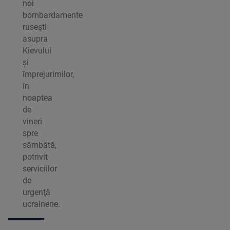
noi
bombardamente
ruseşti
asupra
Kievului
şi
împrejurimilor,
în
noaptea
de
vineri
spre
sâmbătă,
potrivit
serviciilor
de
urgenţă
ucrainene.