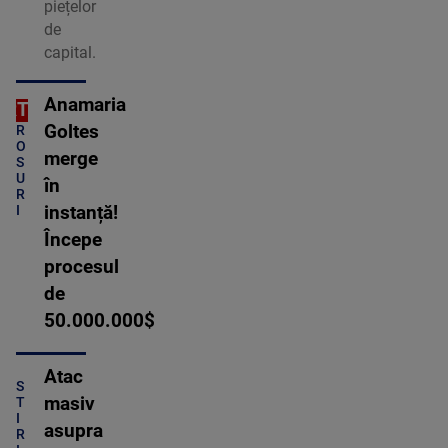
piețelor
de
capital.
Anamaria
ORT
C
Goltes
R
O
merge
S
U
în
R
I
instanță!
Începe
procesul
de
50.000.000$
Atac
S
masiv
T
I
asupra
R