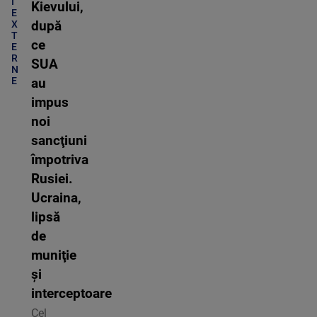
I
Kievului,
E
X
după
T
ce
E
R
SUA
N
E
au
impus
noi
sancţiuni
împotriva
Rusiei.
Ucraina,
lipsă
de
muniţie
şi
interceptoare
Cel