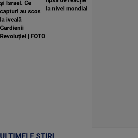
lipsă de reacție
și Israel. Ce
la nivel mondial
capturi au scos
la iveală
Gardienii
Revoluției | FOTO
ULTIMELE ȘTIRI