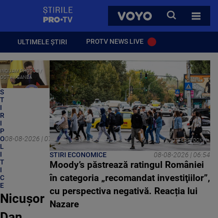
StirilePROTV
CAUTA
VOYO
TOATE 
PROTV NEWS LIVE
ULTIMELE ȘTIRI
INQUAM PHOTOS /
OCTAV GANEA
S
T
I
R
I
P
O
08-08-2026 | 07:43
SHUTTERSTOCK
L
I
STIRI ECONOMICE
08-08-2026 | 06:54
T
Moody’s păstrează ratingul României
I
în categoria „recomandat investiţiilor”,
C
E
cu perspectiva negativă. Reacția lui
Nicușor
Nazare
Dan,