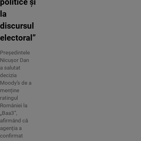
politice şi
la
discursul
electoral”
Președintele
Nicușor Dan
a salutat
decizia
Moody’s de a
menține
ratingul
României la
„Baa3”,
afirmând că
agenția a
confirmat