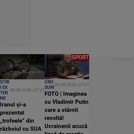
SPORT
X.COM/MEHR NEWS
CRO
STIR
08-08-2026 | 07:07
SURI
I EX
08-08-2026 | 07:21
TER
FOTO | Imaginea
NE
cu Vladimir Putin
Iranul și-a
care a stârnit
prezentat
revoltă!
„trofeele” din
Ucrainenii acuză
războiul cu SUA