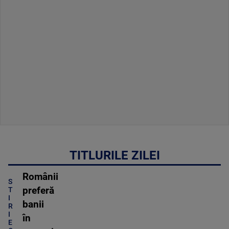
TITLURILE ZILEI
Românii
S
preferă
T
I
banii
R
I
în
E