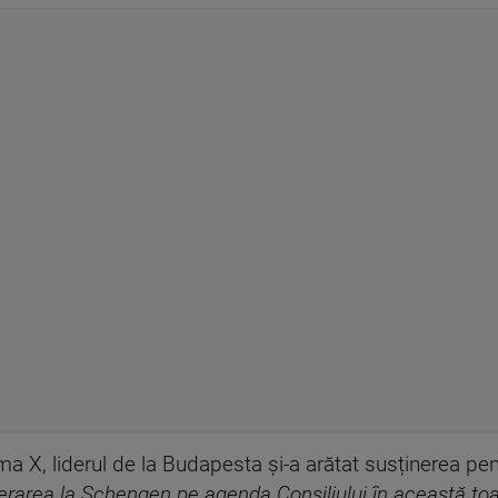
rma X, liderul de la Budapesta și-a arătat susținerea p
area la Schengen pe agenda Consiliului în această to