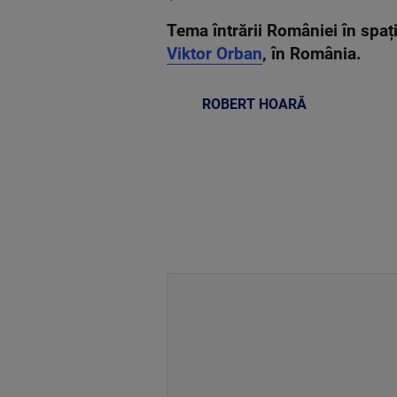
Tema întrării României în spați
Viktor Orban
, în România.
ROBERT HOARĂ