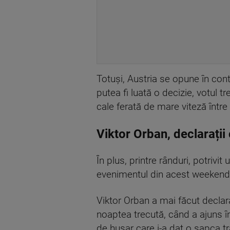
Totuși, Austria se opune în cont
putea fi luată o decizie, votul t
cale ferată de mare viteză înt
Viktor Orban, declarații
În plus, printre rânduri, potrivi
evenimentul din acest weekend d
Viktor Orban a mai făcut declaraț
noaptea trecută, când a ajuns 
de husar care i-a dat o șapca t