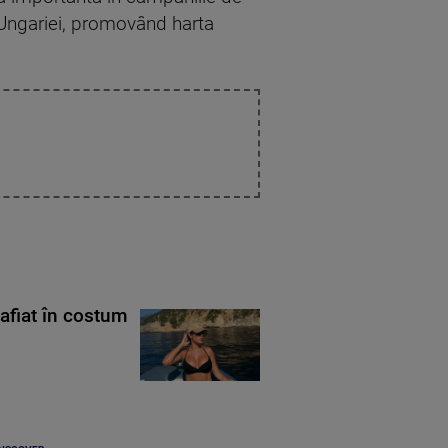
al Ungariei, promovând harta
rafiat în costum