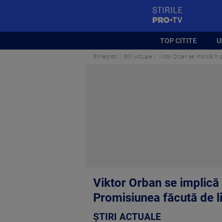
StirilePROTV
TOP CITITE
U
Stirileprotv
Știri Actuale
Viktor Orban se implică în
Viktor Orban se implică
Promisiunea făcută de l
ȘTIRI ACTUALE