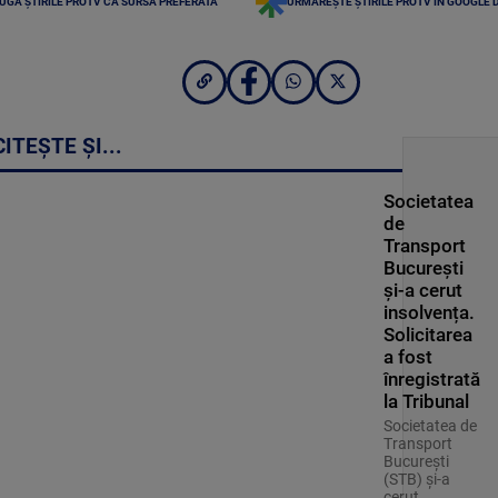
UGĂ ȘTIRILE PROTV CA SURSĂ PREFERATĂ
URMĂREȘTE ȘTIRILE PROTV ÎN GOOGLE 
CITEȘTE ȘI...
Societatea
de
Transport
București
și-a cerut
insolvența.
Solicitarea
a fost
înregistrată
la Tribunal
Societatea de
Transport
București
(STB) și-a
cerut