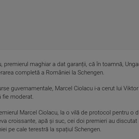
cu, premierul maghiar a dat garanții, că în toamnă, Unga
aderarea completă a României la Schengen.
surse guvernamentale, Marcel Ciolacu i-a cerut lui Vikto
 fie moderat.
emierul Marcel Ciolacu, la o vilă de protocol pentru o 
va croissante, apă și suc, cei doi premieri au discutat
i pe cale terestră la spațiul Schengen.