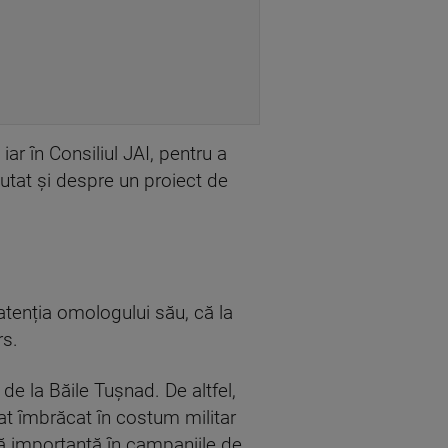
ar în Consiliul JAI, pentru a
scutat și despre un proiect de
 atenția omologului său, că la
rs.
 de la Băile Tușnad. De altfel,
t îmbrăcat în costum militar
că importantă în campaniile de