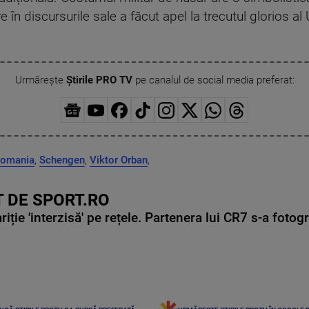
re în discursurile sale a făcut apel la trecutul glorios 
Urmărește
Știrile PRO TV
pe canalul de social media preferat:
romania
,
Schengen
,
Viktor Orban
,
 DE SPORT.RO
ie 'interzisă' pe rețele. Partenera lui CR7 s-a fotog