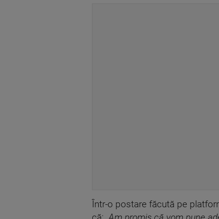
Într-o postare făcută pe platfo
că:
„Am promis că vom pune ader