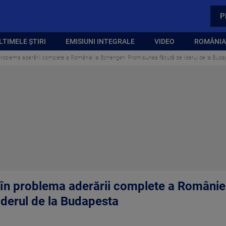
P
LTIMELE ȘTIRI
EMISIUNI INTEGRALE
VIDEO
ROMÂNIA,
 problema aderării complete a României la Schengen. Promisiunea făcută de liderul de la Buda
 în problema aderării complete a Românie
iderul de la Budapesta