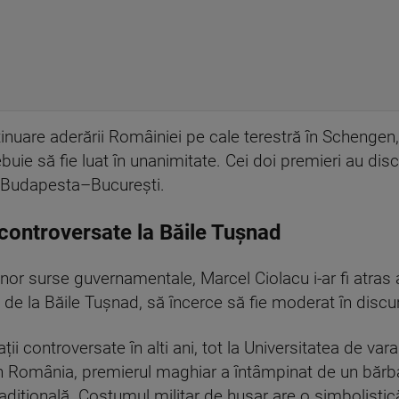
inuare aderării Româiniei pe cale terestră în Schengen, i
rebuie să fie luat în unanimitate. Cei doi premieri au di
re Budapesta–București.
 controversate la Băile Tușnad
t unor surse guvernamentale, Marcel Ciolacu i-ar fi atras
e la Băile Tușnad, să încerce să fie moderat în discu
ii controversate în alti ani, tot la Universitatea de vara
în România, premierul maghiar a întâmpinat de un bărba
radițională. Costumul militar de husar are o simbolisti