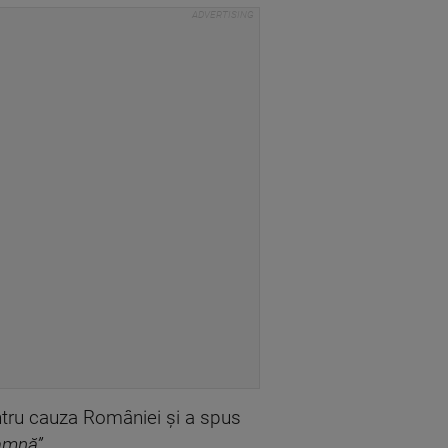
entru cauza României și a spus
amnă”.