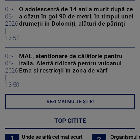
07-
O adolescentă de 14 ani a murit după ce
08-
a căzut în gol 90 de metri, în timpul unei
2026
drumeții în Dolomiți, alături de părinți
|
13:57
07-
MAE, atenționare de călătorie pentru
08-
Italia. Alertă ridicată pentru vulcanul
2026
Etna și restricții în zona de vârf
|
13:50
VEZI MAI MULTE ȘTIRI
TOP CITITE
Unde se află cel mai scurt
Organismul 
1
2