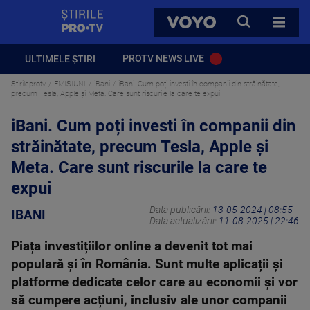
StirilePROTV
CAUTA
VOYO
TOATE 
PROTV NEWS LIVE
ULTIMELE ȘTIRI
Stirileprotv
EMISIUNI
iBani
iBani. Cum poți investi în companii din străinătate,
precum Tesla, Apple și Meta. Care sunt riscurile la care te expui
iBani. Cum poți investi în companii din
străinătate, precum Tesla, Apple și
Meta. Care sunt riscurile la care te
expui
Data publicării:
13-05-2024 | 08:55
IBANI
Data actualizării:
11-08-2025 | 22:46
Piața investițiilor online a devenit tot mai
populară și în România. Sunt multe aplicații și
platforme dedicate celor care au economii și vor
să cumpere acțiuni, inclusiv ale unor companii