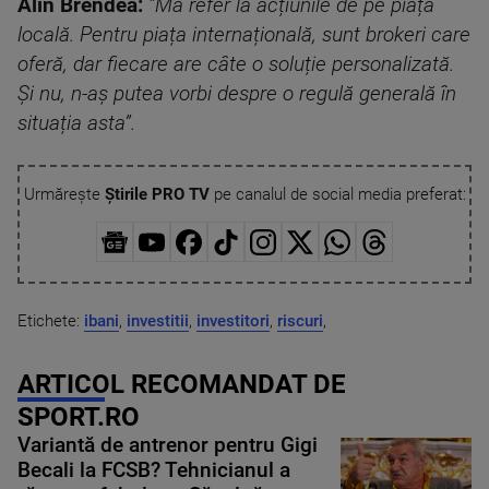
Alin Brendea:
”Mă refer la acțiunile de pe piața
locală. Pentru piața internațională, sunt brokeri care
oferă, dar fiecare are câte o soluție personalizată.
Și nu, n-aș putea vorbi despre o regulă generală în
situația asta”.
Urmărește
Știrile PRO TV
pe canalul de social media preferat:
Etichete:
ibani
,
investitii
,
investitori
,
riscuri
,
ARTICOL RECOMANDAT DE
SPORT.RO
Variantă de antrenor pentru Gigi
Becali la FCSB? Tehnicianul a