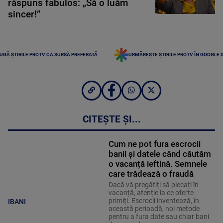
răspuns fabulos: „Să o luăm
sincer!”
UGĂ ȘTIRILE PROTV CA SURSĂ PREFERATĂ
URMĂREȘTE ȘTIRILE PROTV ÎN GOOGLE 
CITEȘTE ȘI...
Cum ne pot fura escrocii
banii și datele când căutăm
o vacanță ieftină. Semnele
care trădează o fraudă
Dacă vă pregătiți să plecați în
vacanță, atenție la ce oferte
primiți. Escrocii inventează, în
IBANI
această perioadă, noi metode
pentru a fura date sau chiar bani