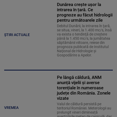
Dunărea crește ușor la
intrarea în țară. Ce
prognoze au făcut hidrologii
pentru următoarele zile
Debitul Dunării, la intrarea în ţară,
se situa, vineri, la 1.400 mc/s, însă
va exista o tendinţă de creştere
ȘTIRI ACTUALE
până la 1.450 mc/s, la jumătatea
săptămânii viitoare, reiese din
prognoza publicată de Institutul
Naţional de Hidrologie şi
Gospodărire a Apelor.
Pe lângă căldură, ANM
anunță vijelii și averse
torențiale în numeroase
județe din România. Zonele
vizate
Valul de căldură persistă pe
VREMEA
teritoriul României. Meterologii au
prelungit vineri dimineață
avertizările meteo de caniculă, dar