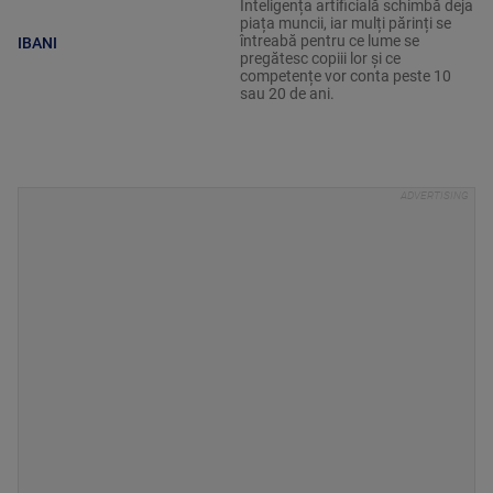
Inteligența artificială schimbă deja
piața muncii, iar mulți părinți se
întreabă pentru ce lume se
IBANI
pregătesc copiii lor și ce
competențe vor conta peste 10
sau 20 de ani.