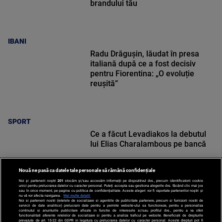
brandului tău
IBANI
Radu Drăgușin, lăudat în presa
italiană după ce a fost decisiv
pentru Fiorentina: „O evoluție
reușită”
SPORT
Ce a făcut Levadiakos la debutul
lui Elias Charalambous pe bancă
Nouă ne pasă ca datele tale personale să rămână confidențiale
Noi și partenerii noștri
201
stocăm și/sau accesăm informații pe dispozitivul dvs., precum identificatorii cookie
unici pentru prelucrarea datelor cu caracter personal. Puteți accepta sau gestiona alegerile dvs. făcând clic mai jos
sau în orice moment, pe pagina cu politica de confidențialitate. Aceste alegeri vor fi raportate partenerilor noștri și
nu vă vor afecta navigarea.
Mai multe detalii
SPORT
Noi si partenerii nostri (retelele de socializare si agentiile de publicitate partenere, precum si furnizorii nostri de
servicii de date analitice) prelucram date pentru a permite website-ului sa functioneze, pentru a personaliza
continutul si anunturile publicitare afisate in functie de interesele si/sau profilul dvs., pentru a va oferi
functionalitati aferente retelelor de socializare si pentru a analiza traficul pe website. Beneficiati de drepturile
prevazute de art. 15-22 din GDPR in legatura cu prelucrarea datelor cu caracter personal. Aceste drepturi pot fi