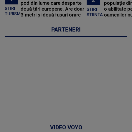
pod din lume care desparte
populație di
STIRI
două țări europene. Are doar
o abilitate p
STIRI
TURISM
3 metri și două fusuri orare
oamenilor nu
STIINTA
PARTENERI
VIDEO VOYO