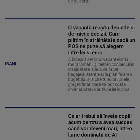
de pe card.
O vacanță reușită depinde și
de micile decizii. Cum
plătim în străinătate dacă un
POS ne pune să alegem
între lei și euro
A început sezonul vacanțelor și
IBANI
mulți români își petrec concediul în
străinătate. Dacă vă faceți
bagajele, atenție și la planificarea
bugetului și a cheltuielilor. Unele
greșeli financiare vă pot costa
chiar și câteva sute de lei în plus.
Ce ar trebui să învețe copiii
acum pentru a avea succes
când vor deveni mari, într-o
lume dominată de AI