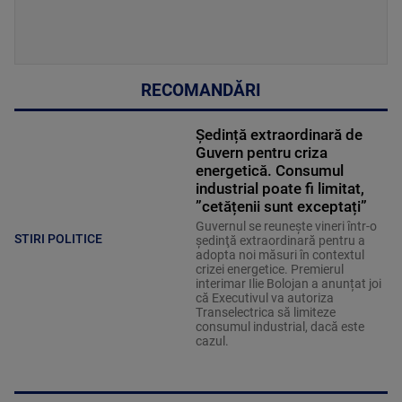
RECOMANDĂRI
Ședință extraordinară de
Guvern pentru criza
energetică. Consumul
industrial poate fi limitat,
”cetățenii sunt exceptați”
Guvernul se reuneşte vineri într-o
STIRI POLITICE
şedinţă extraordinară pentru a
adopta noi măsuri în contextul
crizei energetice. Premierul
interimar Ilie Bolojan a anunțat joi
că Executivul va autoriza
Transelectrica să limiteze
consumul industrial, dacă este
cazul.