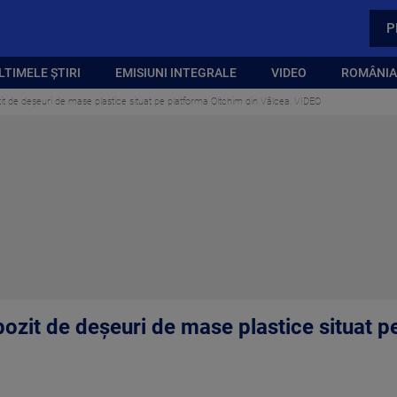
P
LTIMELE ȘTIRI
EMISIUNI INTEGRALE
VIDEO
ROMÂNIA,
it de deșeuri de mase plastice situat pe platforma Oltchim din Vâlcea. VIDEO
pozit de deșeuri de mase plastice situat p