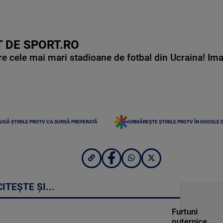
 DE SPORT.RO
e cele mai mari stadioane de fotbal din Ucraina! Ima
UGĂ ȘTIRILE PROTV CA SURSĂ PREFERATĂ
URMĂREȘTE ȘTIRILE PROTV ÎN GOOGLE 
CITEȘTE ȘI...
Furtuni
puternice