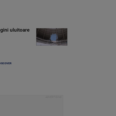
gini uluitoare
DISCOVER