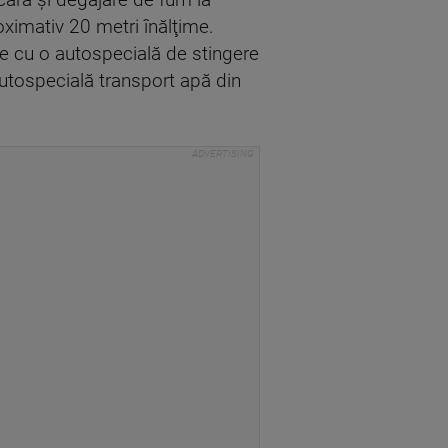
acără şi degajare de fum la
ximativ 20 metri înălţime.
ate cu o autospecială de stingere
utospecială transport apă din