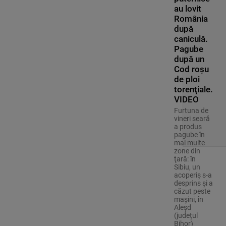
au lovit
România
după
caniculă.
Pagube
după un
Cod roşu
de ploi
torenţiale.
VIDEO
Furtuna de
vineri seară
a produs
pagube în
mai multe
zone din
ţară: în
Sibiu, un
acoperiş s-a
desprins și a
căzut peste
maşini, în
Aleşd
(județul
Bihor)