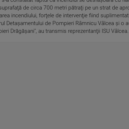
i s-a constatat faptul că incendiul se desfăşoară cu fl
uprafaţă de circa 700 metri pătraţi pe un strat de apro
zarea incendiului, forţele de intervenţie fiind supliment
adrul Detaşamentului de Pompieri Râmnicu Vâlcea şi o a
eri Drăgăşani", au transmis reprezentanţii ISU Vâlcea.