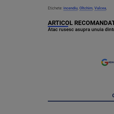
Etichete:
incendiu
,
Oltchim
,
Valcea
,
ARTICOL RECOMANDAT
Atac rusesc asupra unuia dintr
ADA