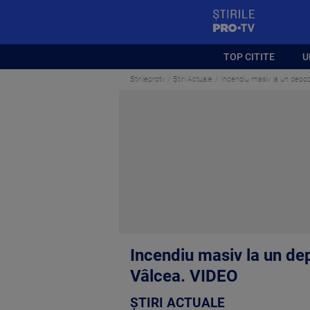
StirilePROTV
TOP CITITE
U
Stirileprotv
Știri Actuale
Incendiu masiv la un depoz
Incendiu masiv la un de
Vâlcea. VIDEO
ȘTIRI ACTUALE