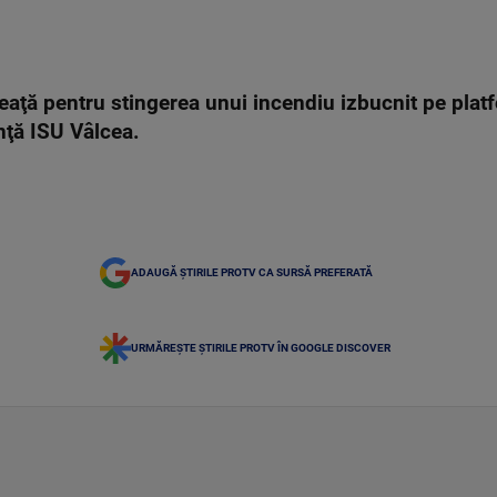
neaţă pentru stingerea unui incendiu izbucnit pe pla
nţă ISU Vâlcea.
ADAUGĂ ȘTIRILE PROTV CA SURSĂ PREFERATĂ
URMĂREȘTE ȘTIRILE PROTV ÎN GOOGLE DISCOVER