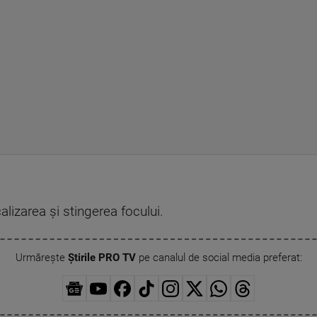
lizarea şi stingerea focului.
Urmărește
Știrile PRO TV
pe canalul de social media preferat: