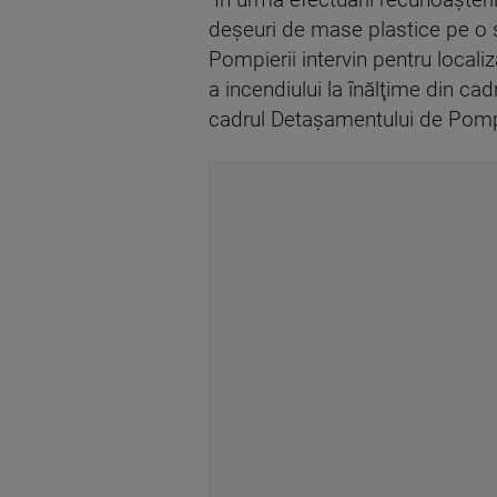
"În urma efectuării recunoaşteri
deşeuri de mase plastice pe o s
Pompierii intervin pentru locali
a incendiului la înălţime din c
cadrul Detaşamentului de Pompi