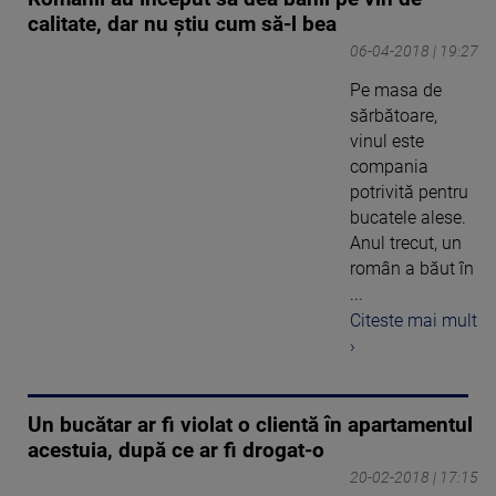
calitate, dar nu ştiu cum să-l bea
06-04-2018 | 19:27
Pe masa de
sărbătoare,
vinul este
compania
potrivită pentru
bucatele alese.
Anul trecut, un
român a băut în
...
Citeste mai mult
›
Un bucătar ar fi violat o clientă în apartamentul
acestuia, după ce ar fi drogat-o
20-02-2018 | 17:15