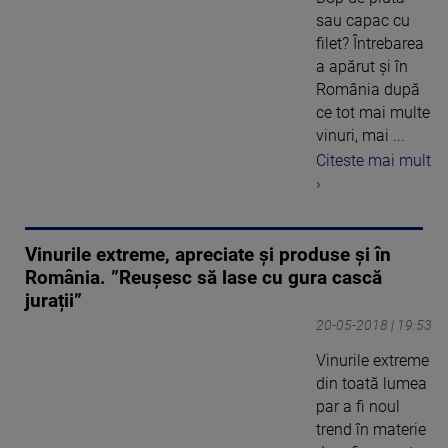
sau capac cu
filet? Întrebarea
a apărut și în
România după
ce tot mai multe
vinuri, mai ...
Citeste mai mult
›
Vinurile extreme, apreciate și produse și în
România. ”Reușesc să lase cu gura cască
jurații”
20-05-2018 | 19:53
Vinurile extreme
din toată lumea
par a fi noul
trend în materie