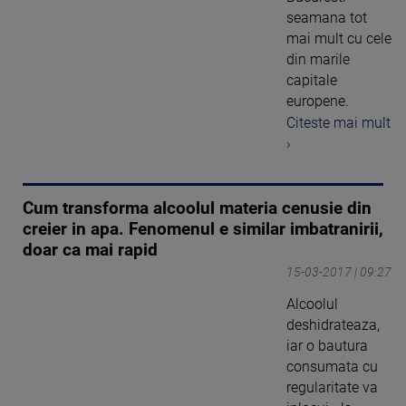
seamana tot
mai mult cu cele
din marile
capitale
europene.
Citeste mai mult
›
Cum transforma alcoolul materia cenusie din
creier in apa. Fenomenul e similar imbatranirii,
doar ca mai rapid
15-03-2017 | 09:27
Alcoolul
deshidrateaza,
iar o bautura
consumata cu
regularitate va