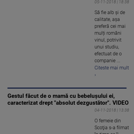
05-11-2018 | 18:38
Să fie alb și de
calitate, așa
preferă cei mai
mulți români
vinul, potrivit
unui studiu,
efectuat de o
companie ...
Citeste mai mult
›
Gestul făcut de o mamă cu bebelușului ei,
caracterizat drept "absolut dezgustător". VIDEO
04-11-2018 | 13:38
O femeie din
Scoţia s-a filmat