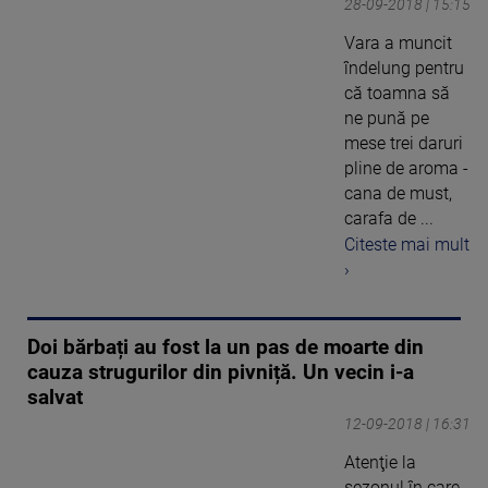
28-09-2018 | 15:15
Vara a muncit
îndelung pentru
că toamna să
ne pună pe
mese trei daruri
pline de aroma -
cana de must,
carafa de ...
Citeste mai mult
›
Doi bărbați au fost la un pas de moarte din
cauza strugurilor din pivniță. Un vecin i-a
salvat
12-09-2018 | 16:31
Atenţie la
sezonul în care