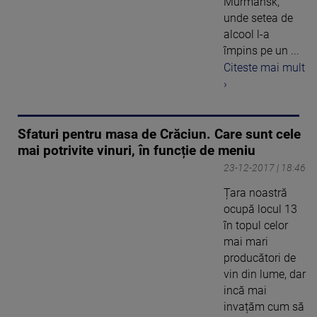
Murmansk,
unde setea de
alcool l-a
împins pe un ...
Citeste mai mult
›
Sfaturi pentru masa de Crăciun. Care sunt cele
mai potrivite vinuri, în funcție de meniu
23-12-2017 | 18:46
Țara noastră
ocupă locul 13
în topul celor
mai mari
producători de
vin din lume, dar
incă mai
invațăm cum să