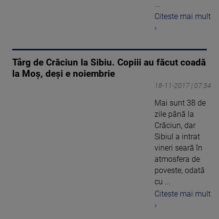
...
Citeste mai mult
›
Târg de Crăciun la Sibiu. Copiii au făcut coadă
la Moş, deşi e noiembrie
18-11-2017 | 07:34
Mai sunt 38 de
zile până la
Crăciun, dar
Sibiul a intrat
vineri seară în
atmosfera de
poveste, odată
cu ...
Citeste mai mult
›