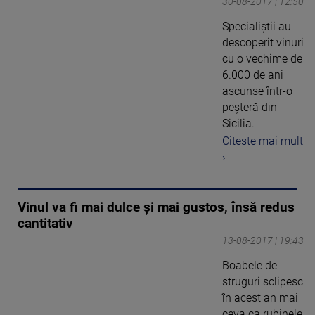
30-08-2017 | 12:50
Specialiștii au
descoperit vinuri
cu o vechime de
6.000 de ani
ascunse într-o
peșteră din
Sicilia.
Citeste mai mult
›
Vinul va fi mai dulce și mai gustos, însă redus
cantitativ
13-08-2017 | 19:43
Boabele de
struguri sclipesc
în acest an mai
ceva ca rubinele