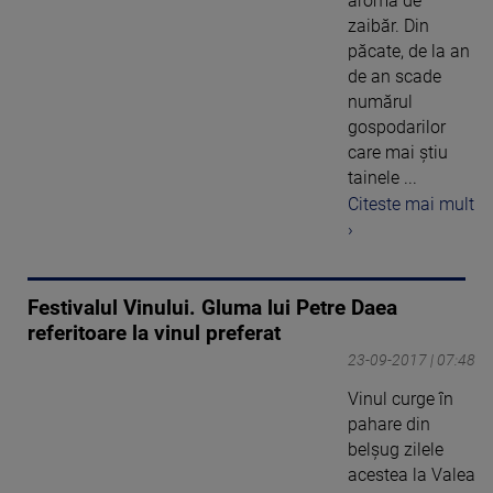
aromă de
zaibăr. Din
păcate, de la an
de an scade
numărul
gospodarilor
care mai ştiu
tainele ...
Citeste mai mult
›
Festivalul Vinului. Gluma lui Petre Daea
referitoare la vinul preferat
23-09-2017 | 07:48
Vinul curge în
pahare din
belşug zilele
acestea la Valea