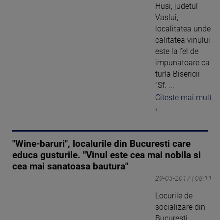
Husi, judetul
Vaslui,
localitatea unde
calitatea vinului
este la fel de
impunatoare ca
turla Bisericii
“Sf. ...
Citeste mai mult
›
"Wine-baruri", localurile din Bucuresti care
educa gusturile. "Vinul este cea mai nobila si
cea mai sanatoasa bautura"
29-03-2017 | 08:11
Locurile de
socializare din
Bucuresti