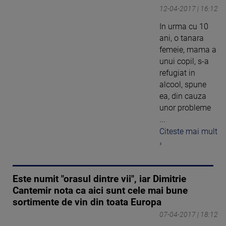
12-04-2017 | 16:12
In urma cu 10
ani, o tanara
femeie, mama a
unui copil, s-a
refugiat in
alcool, spune
ea, din cauza
unor probleme
...
Citeste mai mult
›
Este numit "orasul dintre vii", iar Dimitrie
Cantemir nota ca aici sunt cele mai bune
sortimente de vin din toata Europa
07-04-2017 | 18:12