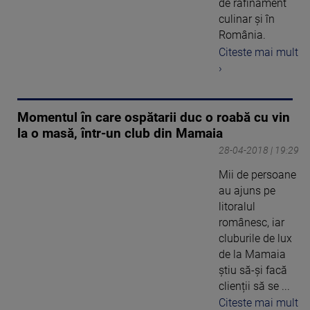
de rafinament
culinar şi în
România.
Citeste mai mult
›
Momentul în care ospătarii duc o roabă cu vin
la o masă, într-un club din Mamaia
28-04-2018 | 19:29
Mii de persoane
au ajuns pe
litoralul
românesc, iar
cluburile de lux
de la Mamaia
știu să-și facă
clienții să se ...
Citeste mai mult