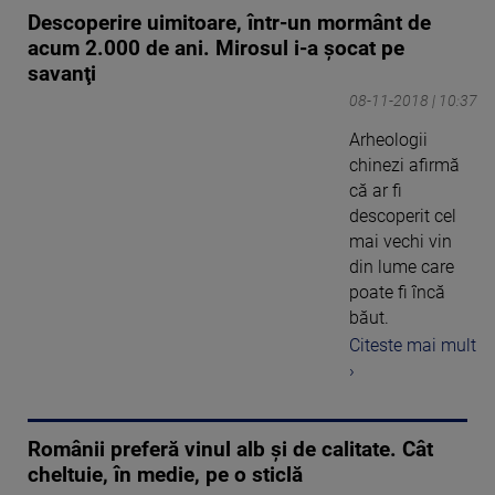
Descoperire uimitoare, într-un mormânt de
acum 2.000 de ani. Mirosul i-a şocat pe
savanţi
08-11-2018 | 10:37
Arheologii
chinezi afirmă
că ar fi
descoperit cel
mai vechi vin
din lume care
poate fi încă
băut.
Citeste mai mult
›
Românii preferă vinul alb și de calitate. Cât
cheltuie, în medie, pe o sticlă