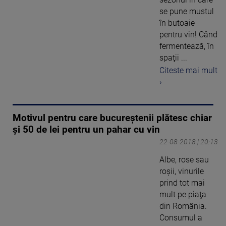
se pune mustul
în butoaie
pentru vin! Când
fermentează, în
spaţii ...
Citeste mai mult
›
Motivul pentru care bucureștenii plătesc chiar
și 50 de lei pentru un pahar cu vin
22-08-2018 | 20:13
Albe, rose sau
roşii, vinurile
prind tot mai
mult pe piaţa
din România.
Consumul a