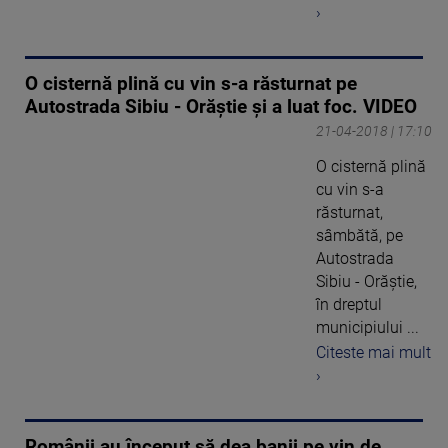
›
O cisternă plină cu vin s-a răsturnat pe
Autostrada Sibiu - Orăştie şi a luat foc. VIDEO
21-04-2018 | 17:10
O cisternă plină
cu vin s-a
răsturnat,
sâmbătă, pe
Autostrada
Sibiu - Orăştie,
în dreptul
municipiului ...
Citeste mai mult
›
Românii au început să dea banii pe vin de