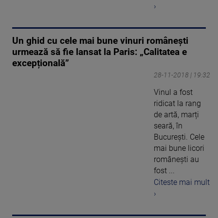
›
Un ghid cu cele mai bune vinuri românești
urmează să fie lansat la Paris: „Calitatea e
excepțională”
28-11-2018 | 19:32
Vinul a fost
ridicat la rang
de artă, marți
seară, în
Bucureşti. Cele
mai bune licori
româneşti au
fost ...
Citeste mai mult
›