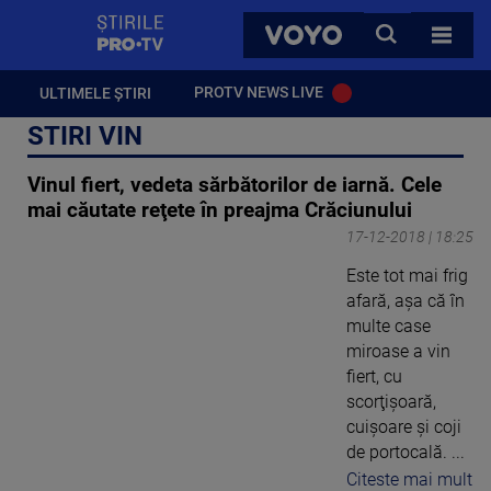
StirilePROTV
CAUTA
VOYO
TOATE 
PROTV NEWS LIVE
ULTIMELE ȘTIRI
STIRI VIN
Vinul fiert, vedeta sărbătorilor de iarnă. Cele
mai căutate reţete în preajma Crăciunului
17-12-2018 | 18:25
Este tot mai frig
afară, așa că în
multe case
miroase a vin
fiert, cu
scorţişoară,
cuișoare și coji
de portocală. ...
Citeste mai mult