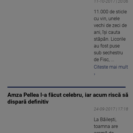
11-10-2017 | 20:06
11.000 de sticle
cu vin, unele
vechi de zeci de
ani, îşi cauta
stăpân. Licorile
au fost puse
sub sechestru
de Fisc, ...
Citeste mai mult
›
Amza Pellea l-a făcut celebru, iar acum riscă să
dispară definitiv
24-09-2017 | 17:18
La Băileşti,
toamna are