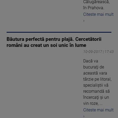
Călugărească,
în Prahova.
Citeste mai mult
›
Băutura perfectă pentru plajă. Cercetătorii
români au creat un soi unic în lume
10-09-2017 | 17:43
Dacă va
bucuraţi de
această vara
târzie pe litoral,
specialiştii vă
recomandă să
încercaţi şi un
vin roze, ...
Citeste mai mult
›