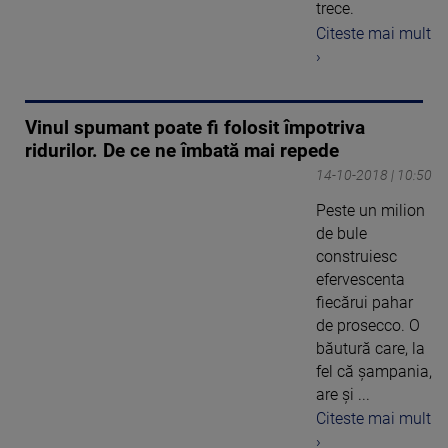
trece.
Citeste mai mult
›
Vinul spumant poate fi folosit împotriva
ridurilor. De ce ne îmbată mai repede
14-10-2018 | 10:50
Peste un milion
de bule
construiesc
efervescenta
fiecărui pahar
de prosecco. O
băutură care, la
fel că şampania,
are şi ...
Citeste mai mult
›