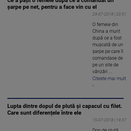
Ce a pățit o femeie după ce a comandat un
șarpe pe net, pentru a face vin cu el
23-07-2018 | 20:51
O femeie din
China a murit
după ce a fost
muşcată de un
şarpe pe care îl
comandase de
pe un site de
vânzări ...
Citeste mai mult
›
Lupta dintre dopul de plută și capacul cu filet.
Care sunt diferențele între ele
15-07-2018 | 19:37
Dop de plută