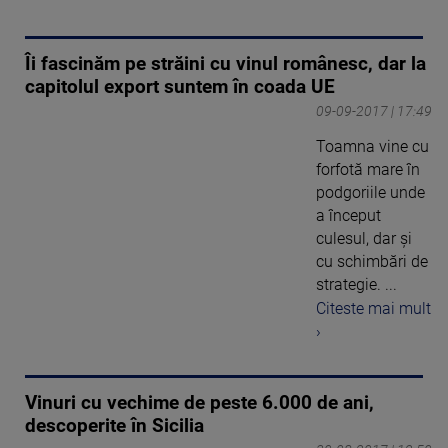
Îi fascinăm pe străini cu vinul românesc, dar la
capitolul export suntem în coada UE
09-09-2017 | 17:49
Toamna vine cu
forfotă mare în
podgoriile unde
a început
culesul, dar şi
cu schimbări de
strategie. ...
Citeste mai mult
›
Vinuri cu vechime de peste 6.000 de ani,
descoperite în Sicilia