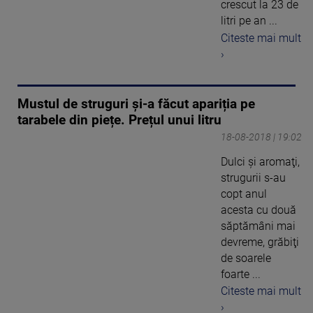
crescut la 23 de
litri pe an ...
Citeste mai mult
›
Mustul de struguri și-a făcut apariția pe
tarabele din piețe. Prețul unui litru
18-08-2018 | 19:02
Dulci şi aromaţi,
strugurii s-au
copt anul
acesta cu două
săptămâni mai
devreme, grăbiţi
de soarele
foarte ...
Citeste mai mult
›