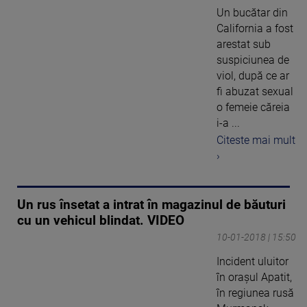
Un bucătar din
California a fost
arestat sub
suspiciunea de
viol, după ce ar
fi abuzat sexual
o femeie căreia
i-a ...
Citeste mai mult
›
Un rus însetat a intrat în magazinul de băuturi
cu un vehicul blindat. VIDEO
10-01-2018 | 15:50
Incident uluitor
în oraşul Apatit,
în regiunea rusă