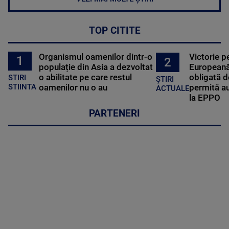
TOP CITITE
Organismul oamenilor dintr-o
Victorie p
1
2
populație din Asia a dezvoltat
Europeană
o abilitate pe care restul
obligată d
STIRI
ȘTIRI
oamenilor nu o au
permită au
STIINTA
ACTUALE
la EPPO
PARTENERI