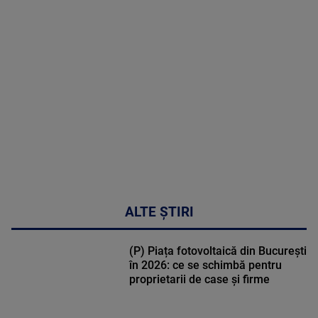
MAI
MULTE
DETALII
02:33:45
ALTE ȘTIRI
(P) Piața fotovoltaică din București
în 2026: ce se schimbă pentru
proprietarii de case și firme