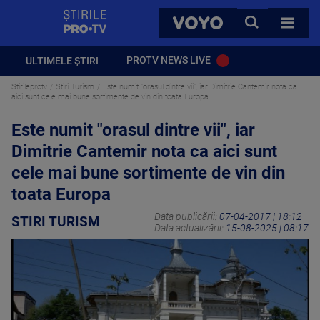
StirilePROTV
CAUTA
VOYO
TOATE 
PROTV NEWS LIVE
ULTIMELE ȘTIRI
Stirileprotv
Stiri Turism
Este numit "orasul dintre vii", iar Dimitrie Cantemir nota ca
aici sunt cele mai bune sortimente de vin din toata Europa
Este numit "orasul dintre vii", iar
Dimitrie Cantemir nota ca aici sunt
cele mai bune sortimente de vin din
toata Europa
Data publicării:
07-04-2017 | 18:12
STIRI TURISM
Data actualizării:
15-08-2025 | 08:17