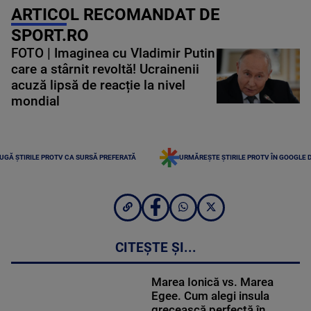
ARTICOL RECOMANDAT DE
SPORT.RO
FOTO | Imaginea cu Vladimir Putin
care a stârnit revoltă! Ucrainenii
acuză lipsă de reacție la nivel
mondial
UGĂ ȘTIRILE PROTV CA SURSĂ PREFERATĂ
URMĂREȘTE ȘTIRILE PROTV ÎN GOOGLE 
CITEȘTE ȘI...
Marea Ionică vs. Marea
Egee. Cum alegi insula
grecească perfectă în