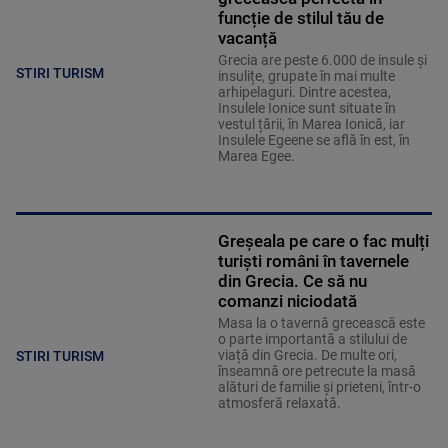
funcție de stilul tău de
vacanță
Grecia are peste 6.000 de insule și
STIRI TURISM
insulițe, grupate în mai multe
arhipelaguri. Dintre acestea,
Insulele Ionice sunt situate în
vestul țării, în Marea Ionică, iar
Insulele Egeene se află în est, în
Marea Egee.
Greșeala pe care o fac mulți
turiști români în tavernele
din Grecia. Ce să nu
comanzi niciodată
Masa la o tavernă grecească este
o parte importantă a stilului de
viață din Grecia. De multe ori,
STIRI TURISM
înseamnă ore petrecute la masă
alături de familie și prieteni, într-o
atmosferă relaxată.