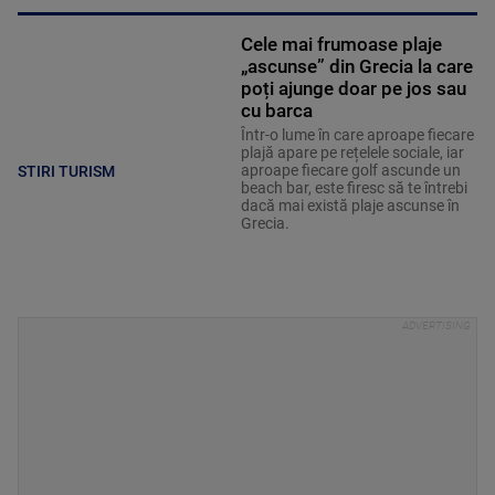
Cele mai frumoase plaje
„ascunse” din Grecia la care
poți ajunge doar pe jos sau
cu barca
Într-o lume în care aproape fiecare
plajă apare pe rețelele sociale, iar
aproape fiecare golf ascunde un
STIRI TURISM
beach bar, este firesc să te întrebi
dacă mai există plaje ascunse în
Grecia.