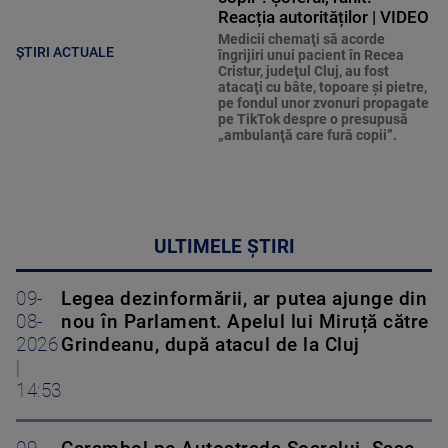
Reacția autorităților | VIDEO
Medicii chemaţi să acorde
ȘTIRI ACTUALE
îngrijiri unui pacient în Recea
Cristur, judeţul Cluj, au fost
atacaţi cu bâte, topoare şi pietre,
pe fondul unor zvonuri propagate
pe TikTok despre o presupusă
„ambulanţă care fură copii”.
ULTIMELE ȘTIRI
09-
Legea dezinformării, ar putea ajunge din
08-
nou în Parlament. Apelul lui Miruță către
2026
Grindeanu, după atacul de la Cluj
|
14:53