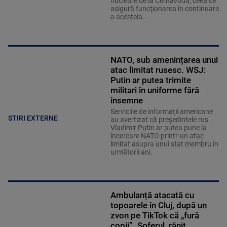
nucleare de la Cernavodă, ceea ce
asigură funcţionarea în continuare
a acesteia.
NATO, sub amenințarea unui
atac limitat rusesc. WSJ:
Putin ar putea trimite
militari în uniforme fără
însemne
Serviciile de informații americane
STIRI EXTERNE
au avertizat că președintele rus
Vladimir Putin ar putea pune la
încercare NATO printr-un atac
limitat asupra unui stat membru în
următorii ani.
Ambulanță atacată cu
topoarele în Cluj, după un
zvon pe TikTok că „fură
copii”. Șoferul, rănit.