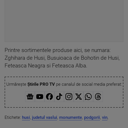
Printre sortimentele produse aici, se numara:
Zghihara de Husi, Busuioaca de Bohotin de Husi,
Feteasca Neagra si Feteasca Alba.
Urmărește
Știrile PRO TV
pe canalul de social media preferat:
Etichete:
husi
,
judetul vaslui
,
monumente
,
podgorii
,
vin
,