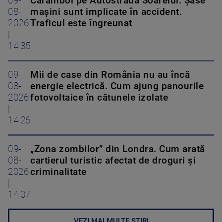
09-
Carambol pe Autostrada Soarelui. Șase
08-
mașini sunt implicate în accident.
2026
Traficul este îngreunat
|
14:35
09-
Mii de case din România nu au încă
08-
energie electrică. Cum ajung panourile
2026
fotovoltaice în cătunele izolate
|
14:26
09-
„Zona zombilor” din Londra. Cum arată
08-
cartierul turistic afectat de droguri și
2026
criminalitate
|
14:07
VEZI MAI MULTE ȘTIRI