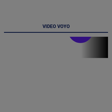
VIDEO VOYO
Stirile PRO TV
Stirile PRO
TV # 07.00 -
09 August
2026