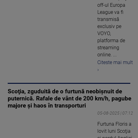
off-ul Europa
League va fi
transmisă
exclusiv pe
VOYO,
platforma de
streaming
online. ...
Citeste mai mult
›
Scoţia, zguduită de o furtună neobişnuit de
puternică. Rafale de vânt de 200 km/h, pagube
majore şi haos în transporturi
05-08-2025 | 07:12
Furtuna Floris a
lovit luni Scoţia