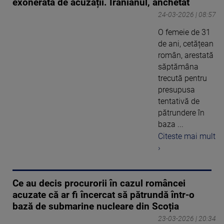
exonerată de acuzații. Iranianul, anchetat
24-03-2026 | 08:57
O femeie de 31
de ani, cetățean
român, arestată
săptămâna
trecută pentru
presupusa
tentativă de
pătrundere în
baza ...
Citeste mai mult
›
Ce au decis procurorii în cazul româncei
acuzate că ar fi încercat să pătrundă într-o
bază de submarine nucleare din Scoția
23-03-2026 | 20:34