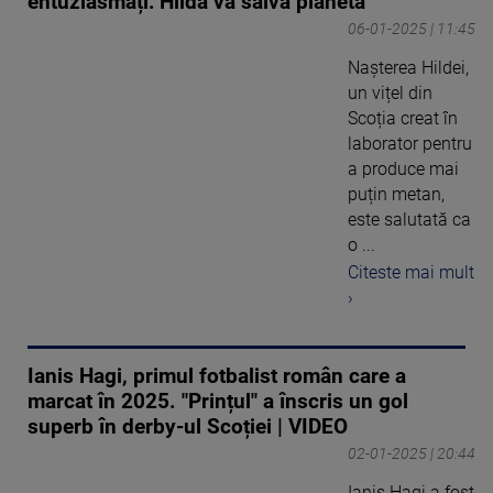
entuziasmați: Hilda va salva planeta
06-01-2025 | 11:45
Nașterea Hildei,
un vițel din
Scoția creat în
laborator pentru
a produce mai
puțin metan,
este salutată ca
o ...
Citeste mai mult
›
Ianis Hagi, primul fotbalist român care a
marcat în 2025. "Prințul" a înscris un gol
superb în derby-ul Scoției | VIDEO
02-01-2025 | 20:44
Ianis Hagi a fost