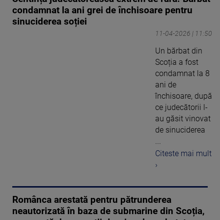
condamnat la ani grei de închisoare pentru
sinuciderea soției
11-04-2026 | 11:50
Un bărbat din
Scoția a fost
condamnat la 8
ani de
închisoare, după
ce judecătorii l-
au găsit vinovat
de sinuciderea
...
Citeste mai mult
›
Românca arestată pentru pătrunderea
neautorizată în baza de submarine din Scoția,