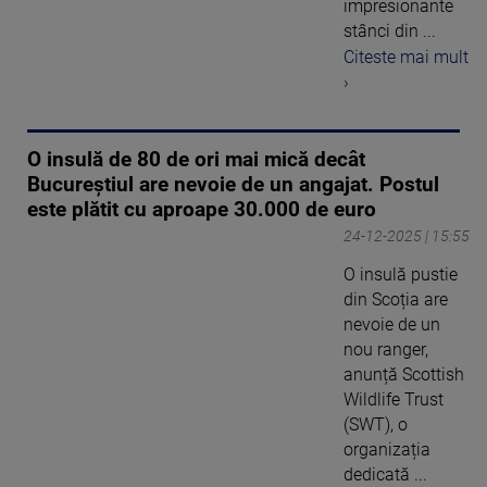
impresionante
stânci din ...
Citeste mai mult
›
O insulă de 80 de ori mai mică decât
Bucureștiul are nevoie de un angajat. Postul
este plătit cu aproape 30.000 de euro
24-12-2025 | 15:55
O insulă pustie
din Scoția are
nevoie de un
nou ranger,
anunță Scottish
Wildlife Trust
(SWT), o
organizația
dedicată ...