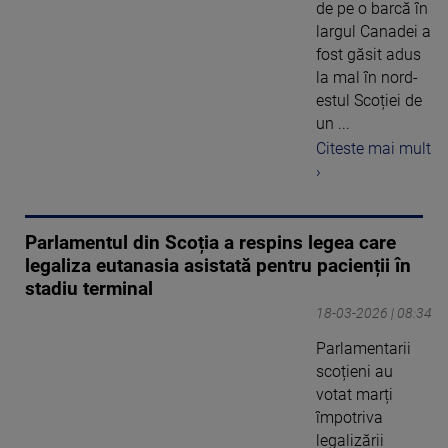
de pe o barcă în
largul Canadei a
fost găsit adus
la mal în nord-
estul Scoției de
un ...
Citeste mai mult
›
Parlamentul din Scoția a respins legea care
legaliza eutanasia asistată pentru pacienții în
stadiu terminal
18-03-2026 | 08:34
Parlamentarii
scoțieni au
votat marți
împotriva
legalizării