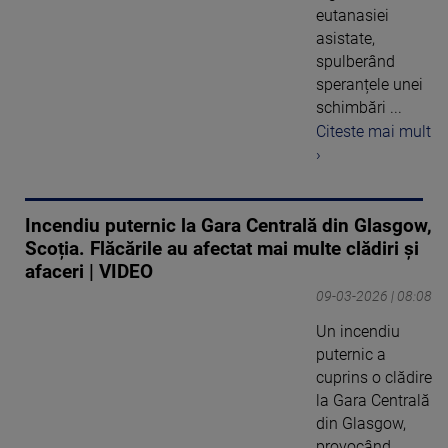
eutanasiei
asistate,
spulberând
speranțele unei
schimbări ...
Citeste mai mult
›
Incendiu puternic la Gara Centrală din Glasgow,
Scoția. Flăcările au afectat mai multe clădiri și
afaceri | VIDEO
09-03-2026 | 08:08
Un incendiu
puternic a
cuprins o clădire
la Gara Centrală
din Glasgow,
provocând