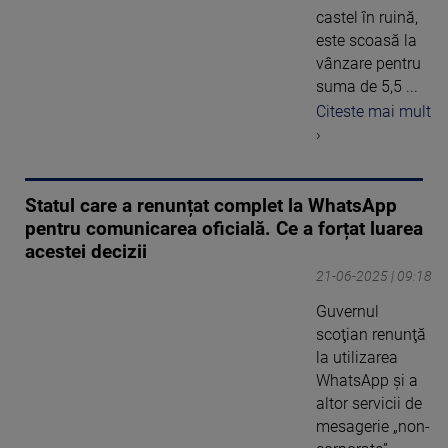
castel în ruină,
este scoasă la
vânzare pentru
suma de 5,5 ...
Citeste mai mult
›
Statul care a renunțat complet la WhatsApp
pentru comunicarea oficială. Ce a forțat luarea
acestei decizii
21-06-2025 | 09:18
Guvernul
scoţian renunţă
la utilizarea
WhatsApp şi a
altor servicii de
mesagerie „non-