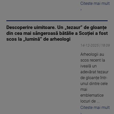
Citeste mai mult
›
Descoperire uimitoare. Un „tezaur” de gloanțe
din cea mai sângeroasă bătălie a Scoției a fost
scos la „lumină” de arheologi
14-12-2025 | 18:09
Arheologii au
scos recent la
iveală un
adevărat tezaur
de gloanțe într-
unul dintre cele
mai
emblematice
locuri de ...
Citeste mai mult
›