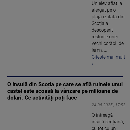
Un elev aflat la
alergat pe o
plajă izolată din
Scoția a
descoperit
resturile unei
vechi corăbii de
lemn, ...
Citeste mai mult
›
O insulă din Scoția pe care se află ruinele unui
castel este scoasă la vânzare pe milioane de
dolari. Ce activități poți face
24-06-2025 | 17:52
O întreagă
insulă scoțiană,
cu tot cu un