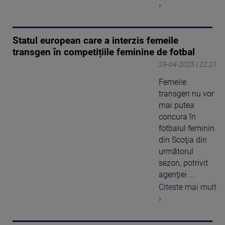
›
Statul european care a interzis femeile
transgen în competițiile feminine de fotbal
29-04-2025 | 22:21
Femeile
transgen nu vor
mai putea
concura în
fotbalul feminin
din Scoţia din
următorul
sezon, potrivit
agenţiei ...
Citeste mai mult
›