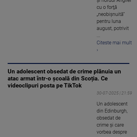
şi nordul Angliei
cu o forţă
„neobişnuită”
pentru luna
august, potrivit
...
Citeste mai mult
›
Un adolescent obsedat de crime plănuia un
atac armat într-o școală din Scoția. Ce
videoclipuri posta pe TikTok
30-07-2025 | 21:59
Un adolescent
din Edinburgh,
obsedat de
crime și care
vorbea despre