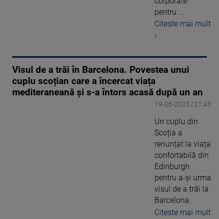
corporate”
pentru ...
Citeste mai mult
›
Visul de a trăi în Barcelona. Povestea unui
cuplu scoțian care a încercat viața
mediteraneană și s-a întors acasă după un an
19-06-2025 | 21:43
Un cuplu din
Scoția a
renunțat la viața
confortabilă din
Edinburgh
pentru a-și urma
visul de a trăi la
Barcelona.
Citeste mai mult