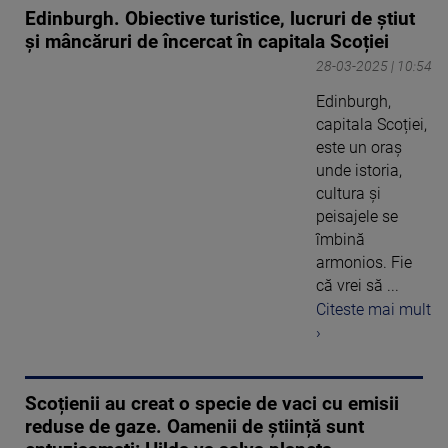
Edinburgh. Obiective turistice, lucruri de știut
și mâncăruri de încercat în capitala Scoției
28-03-2025 | 10:54
Edinburgh,
capitala Scoției,
este un oraș
unde istoria,
cultura și
peisajele se
îmbină
armonios. Fie
că vrei să ...
Citeste mai mult
›
Scoțienii au creat o specie de vaci cu emisii
reduse de gaze. Oamenii de știință sunt