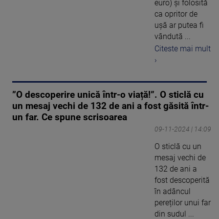
euro) şi folosită
ca opritor de
uşă ar putea fi
vândută ...
Citeste mai mult
›
”O descoperire unică într-o viață!”. O sticlă cu
un mesaj vechi de 132 de ani a fost găsită într-
un far. Ce spune scrisoarea
09-11-2024 | 14:09
O sticlă cu un
mesaj vechi de
132 de ani a
fost descoperită
în adâncul
pereților unui far
din sudul ...