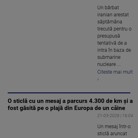
Un bărbat
iranian arestat
săptămâna
trecută pentru o
presupusă
tentativă de a
intra în baza de
submarine
nucleare ...
Citeste mai mult
›
O sticlă cu un mesaj a parcurs 4.300 de km și a
fost găsită pe o plajă din Europa de un câine
21-03-2026 | 16:04
Un mesaj într-o
sticlă aruncat