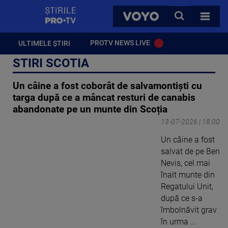
StirilePROTV
CAUTA
VOYO
TOATE 
PROTV NEWS LIVE
ULTIMELE ȘTIRI
STIRI SCOTIA
Un câine a fost coborât de salvamontiști cu
targa după ce a mâncat resturi de canabis
abandonate pe un munte din Scoția
13-07-2026 | 18:00
Un câine a fost
salvat de pe Ben
Nevis, cel mai
înalt munte din
Regatului Unit,
după ce s-a
îmbolnăvit grav
în urma ...