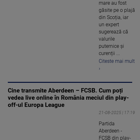
mare au fost
găsite pe o plajă
din Scoția, iar
un expert
sugerează că
valurile
puternice și
curenții ...
Citeste mai mult
›
Cine transmite Aberdeen – FCSB. Cum poți
vedea live online în România meciul din play-
off-ul Europa League
21-08-2025 | 17:19
Partida
Aberdeen -
FCSB din play-