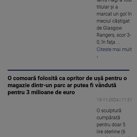
titular şi a
marcat un gol în
meciul câştigat
de Glasgow
Rangers, scor 3-
0, în faţa ...
Citeste mai mult
›
O comoară folosită ca opritor de ușă pentru o
magazie dintr-un parc ar putea fi vândută
pentru 3 milioane de euro
13-11-2024 | 11:51
O sculptură
cumpărată
pentru doar 5
lire sterline (6