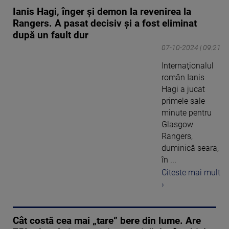
Ianis Hagi, înger și demon la revenirea la
Rangers. A pasat decisiv și a fost eliminat
după un fault dur
07-10-2024 | 09:21
Internaţionalul
român Ianis
Hagi a jucat
primele sale
minute pentru
Glasgow
Rangers,
duminică seara,
în ...
Citeste mai mult
›
Cât costă cea mai „tare” bere din lume. Are