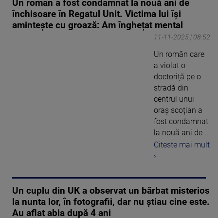
Un român a fost condamnat la nouă ani de
închisoare în Regatul Unit. Victima lui își
amintește cu groază: Am înghețat mental
11-11-2025 | 08:52
Un român care
a violat o
doctoriță pe o
stradă din
centrul unui
oraș scoțian a
fost condamnat
la nouă ani de ...
Citeste mai mult
›
Un cuplu din UK a observat un bărbat misterios
la nunta lor, în fotografii, dar nu știau cine este.
Au aflat abia după 4 ani