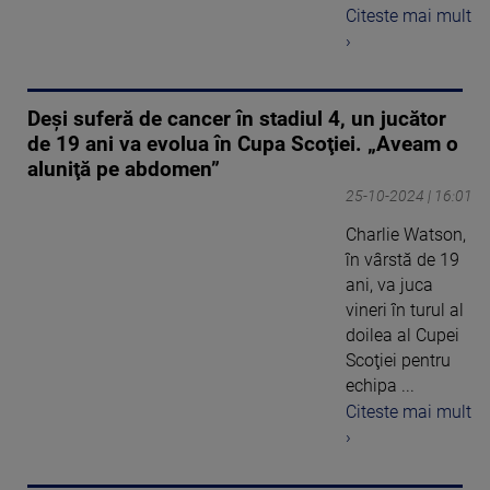
Citeste mai mult
›
Deşi suferă de cancer în stadiul 4, un jucător
de 19 ani va evolua în Cupa Scoţiei. „Aveam o
aluniţă pe abdomen”
25-10-2024 | 16:01
Charlie Watson,
în vârstă de 19
ani, va juca
vineri în turul al
doilea al Cupei
Scoţiei pentru
echipa ...
Citeste mai mult
›