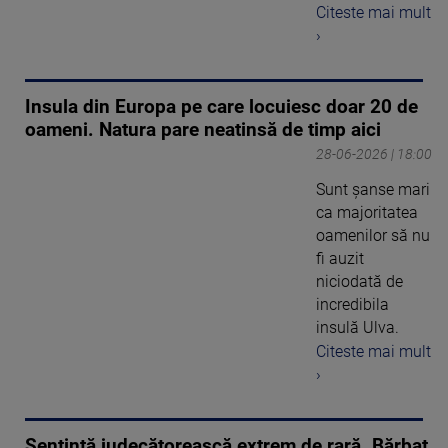
Citeste mai mult
›
Insula din Europa pe care locuiesc doar 20 de
oameni. Natura pare neatinsă de timp aici
28-06-2026 | 18:00
Sunt șanse mari
ca majoritatea
oamenilor să nu
fi auzit
niciodată de
incredibila
insulă Ulva.
Citeste mai mult
›
Sentință judecătorească extrem de rară. Bărbat