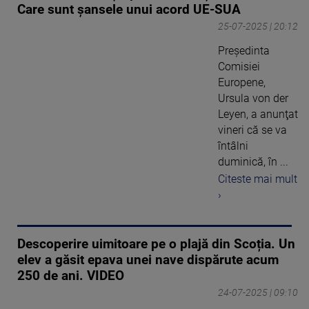
Care sunt șansele unui acord UE-SUA
25-07-2025 | 20:12
Preşedinta
Comisiei
Europene,
Ursula von der
Leyen, a anunţat
vineri că se va
întâlni
duminică, în ...
Citeste mai mult
›
Descoperire uimitoare pe o plajă din Scoția. Un
elev a găsit epava unei nave dispărute acum
250 de ani. VIDEO
24-07-2025 | 09:10