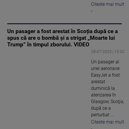
Citeste mai mult
›
Un pasager a fost arestat în Scoția după ce a
spus că are o bombă și a strigat „Moarte lui
Trump” în timpul zborului. VIDEO
28-07-2025 | 15:52
Un pasager al
unei aeronave
EasyJet a fost
arestat
duminică la
aterizarea în
Glasgow, Scoţia,
după ce a
perturbat ...
Citeste mai mult
›