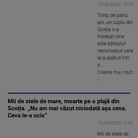
12-09-2025 | 19:13
Timp de patru
ani, un cuplu din
Scoția s-a
întrebat cine
este bărbatul
necunoscut care
le-a apărut într-
o ...
Citeste mai mult
›
Mii de stele de mare, moarte pe o plajă din
Scoția. „Nu am mai văzut niciodată așa ceva.
Ceva le-a ucis”
10-09-2025 | 12:03
Mii de stele de