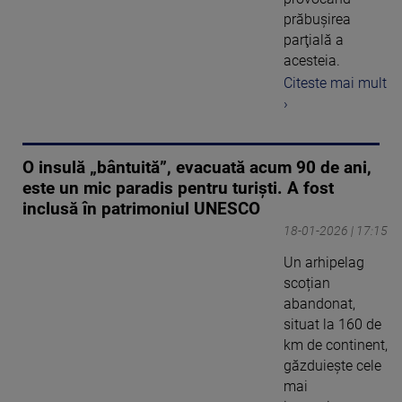
prăbuşirea
parţială a
acesteia.
Citeste mai mult
›
O insulă „bântuită”, evacuată acum 90 de ani,
este un mic paradis pentru turiști. A fost
inclusă în patrimoniul UNESCO
18-01-2026 | 17:15
Un arhipelag
scoțian
abandonat,
situat la 160 de
km de continent,
găzduiește cele
mai