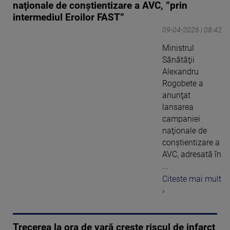
naţionale de conştientizare a AVC, ”prin
intermediul Eroilor FAST”
09-04-2026 | 08:42
Ministrul
Sănătăţii
Alexandru
Rogobete a
anunţat
lansarea
campaniei
naţionale de
conştientizare a
AVC, adresată în
...
Citeste mai mult
›
Trecerea la ora de vară crește riscul de infarct