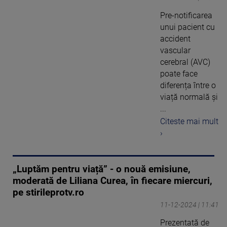
Pre-notificarea
unui pacient cu
accident
vascular
cerebral (AVC)
poate face
diferența între o
viață normală și
...
Citeste mai mult
›
„Luptăm pentru viață” - o nouă emisiune,
moderată de Liliana Curea, în fiecare miercuri,
pe stirileprotv.ro
11-12-2024 | 11:41
Prezentată de