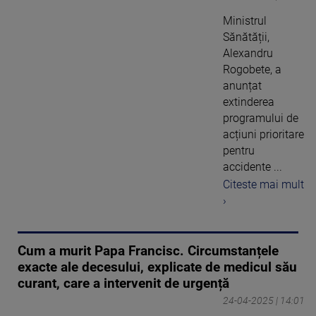
Ministrul
Sănătății,
Alexandru
Rogobete, a
anunțat
extinderea
programului de
acțiuni prioritare
pentru
accidente ...
Citeste mai mult
›
Cum a murit Papa Francisc. Circumstanțele
exacte ale decesului, explicate de medicul său
curant, care a intervenit de urgență
24-04-2025 | 14:01