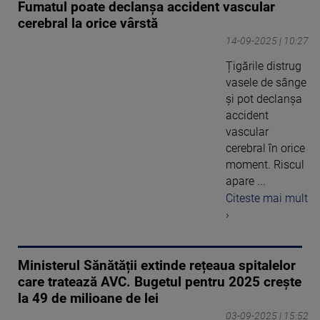
Fumatul poate declanșa accident vascular
cerebral la orice vârstă
14-09-2025 | 10:27
Țigările distrug
vasele de sânge
și pot declanșa
accident
vascular
cerebral în orice
moment. Riscul
apare ...
Citeste mai mult
›
Ministerul Sănătății extinde rețeaua spitalelor
care tratează AVC. Bugetul pentru 2025 crește
la 49 de milioane de lei
03-09-2025 | 15:52