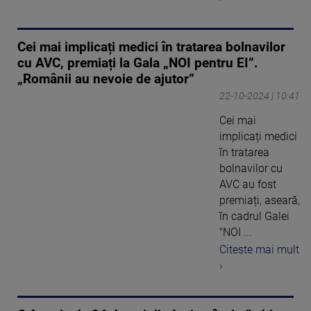
Cei mai implicați medici în tratarea bolnavilor
cu AVC, premiați la Gala „NOI pentru EI”.
„Românii au nevoie de ajutor”
22-10-2024 | 10:41
Cei mai
implicați medici
în tratarea
bolnavilor cu
AVC au fost
premiați, aseară,
în cadrul Galei
"NOI ...
Citeste mai mult
›