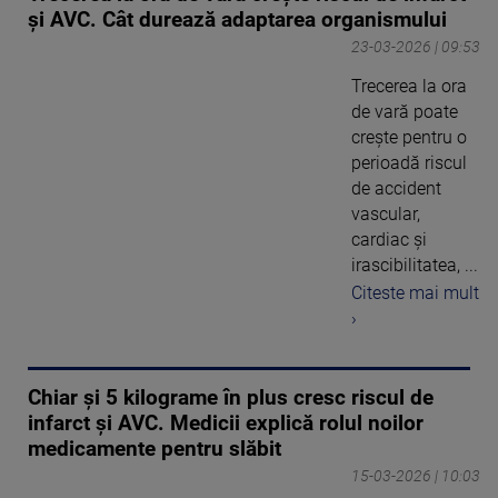
și AVC. Cât durează adaptarea organismului
23-03-2026 | 09:53
Trecerea la ora
de vară poate
creşte pentru o
perioadă riscul
de accident
vascular,
cardiac şi
irascibilitatea, ...
Citeste mai mult
›
Chiar şi 5 kilograme în plus cresc riscul de
infarct şi AVC. Medicii explică rolul noilor
medicamente pentru slăbit
15-03-2026 | 10:03