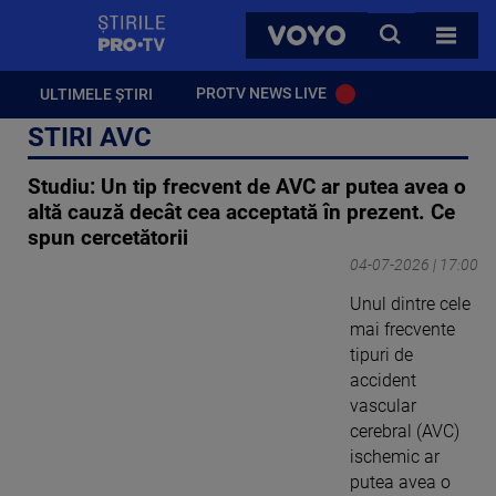
StirilePROTV
CAUTA
VOYO
TOATE 
PROTV NEWS LIVE
ULTIMELE ȘTIRI
STIRI AVC
Studiu: Un tip frecvent de AVC ar putea avea o
altă cauză decât cea acceptată în prezent. Ce
spun cercetătorii
04-07-2026 | 17:00
Unul dintre cele
mai frecvente
tipuri de
accident
vascular
cerebral (AVC)
ischemic ar
putea avea o