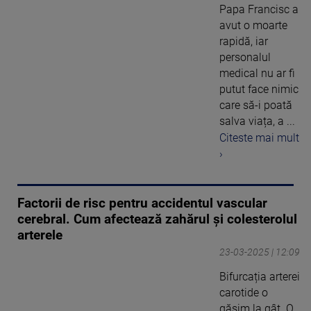
Papa Francisc a
avut o moarte
rapidă, iar
personalul
medical nu ar fi
putut face nimic
care să-i poată
salva viața, a ...
Citeste mai mult
›
Factorii de risc pentru accidentul vascular
cerebral. Cum afectează zahărul și colesterolul
arterele
23-03-2025 | 12:09
Bifurcația arterei
carotide o
găsim la gât. O