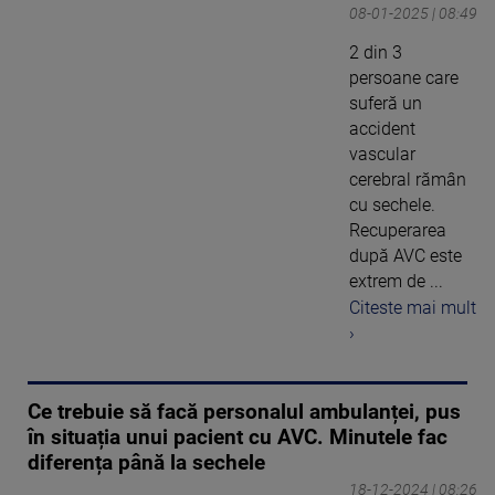
08-01-2025 | 08:49
2 din 3
persoane care
suferă un
accident
vascular
cerebral rămân
cu sechele.
Recuperarea
după AVC este
extrem de ...
Citeste mai mult
›
Ce trebuie să facă personalul ambulanței, pus
în situația unui pacient cu AVC. Minutele fac
diferența până la sechele
18-12-2024 | 08:26