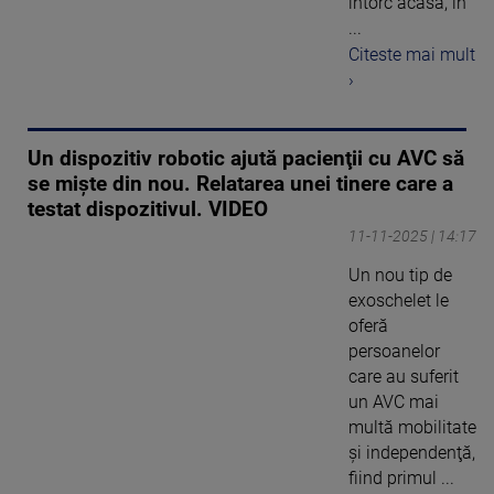
întorc acasă, în
...
Citeste mai mult
›
Un dispozitiv robotic ajută pacienţii cu AVC să
se mişte din nou. Relatarea unei tinere care a
testat dispozitivul. VIDEO
11-11-2025 | 14:17
Un nou tip de
exoschelet le
oferă
persoanelor
care au suferit
un AVC mai
multă mobilitate
şi independenţă,
fiind primul ...