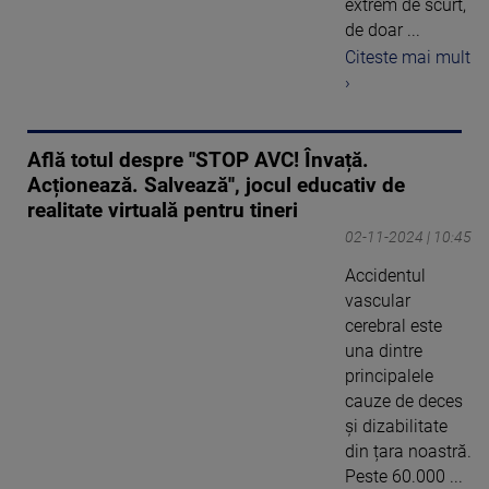
extrem de scurt,
de doar ...
Citeste mai mult
›
Află totul despre ''STOP AVC! Învață.
Acționează. Salvează'', jocul educativ de
realitate virtuală pentru tineri
02-11-2024 | 10:45
Accidentul
vascular
cerebral este
una dintre
principalele
cauze de deces
și dizabilitate
din țara noastră.
Peste 60.000 ...