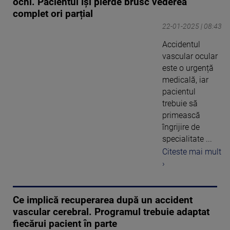
ochi. Pacientul își pierde brusc vederea
complet ori parțial
22-01-2025 | 08:43
Accidentul
vascular ocular
este o urgență
medicală, iar
pacientul
trebuie să
primească
îngrijire de
specialitate ...
Citeste mai mult
›
Ce implică recuperarea după un accident
vascular cerebral. Programul trebuie adaptat
fiecărui pacient în parte