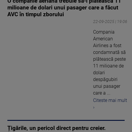
O companie aeriană trebuie să-i plătească 11
milioane de dolari unui pasager care a făcut
AVC în timpul zborului
22-09-2025 | 19:06
Compania
American
Airlines a fost
condamnată să
plătească peste
11 milioane de
dolari
despăgubiri
unui pasager
care a ...
Citeste mai mult
›
Țigările, un pericol direct pentru creier.