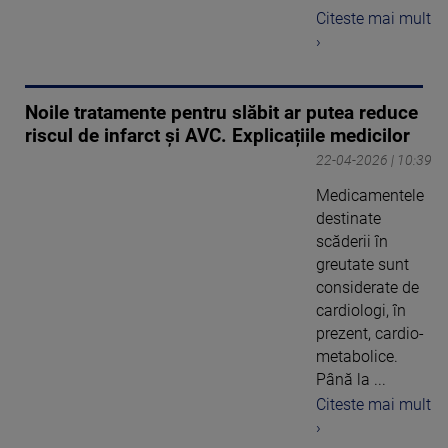
Citeste mai mult
›
Noile tratamente pentru slăbit ar putea reduce
riscul de infarct și AVC. Explicațiile medicilor
22-04-2026 | 10:39
Medicamentele
destinate
scăderii în
greutate sunt
considerate de
cardiologi, în
prezent, cardio-
metabolice.
Până la ...
Citeste mai mult
›