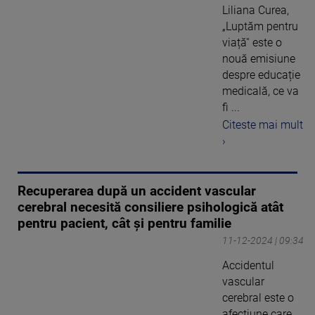
Liliana Curea,
„Luptăm pentru
viață'' este o
nouă emisiune
despre educație
medicală, ce va
fi ...
Citeste mai mult
›
Recuperarea după un accident vascular
cerebral necesită consiliere psihologică atât
pentru pacient, cât și pentru familie
11-12-2024 | 09:34
Accidentul
vascular
cerebral este o
afecțiune care