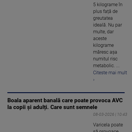
5 kilograme în
plus față de
greutatea
ideală. Nu par
multe, dar
aceste
kilograme
măresc așa
numitul risc
metabolic. ...
Citeste mai mult
›
Boala aparent banală care poate provoca AVC
la copii și adulți. Care sunt semnele
08-03-2026 | 10:43
Varicela poate
să provoace