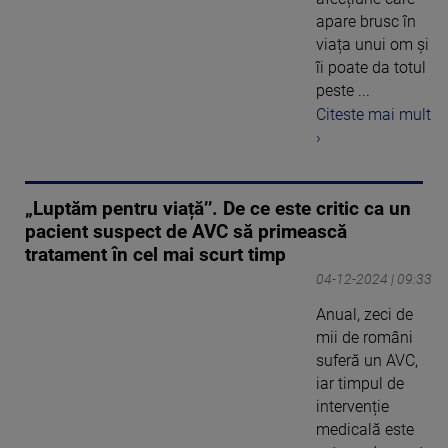
apare brusc în
viața unui om și
îi poate da totul
peste ...
Citeste mai mult
›
„Luptăm pentru viață’’. De ce este critic ca un
pacient suspect de AVC să primească
tratament în cel mai scurt timp
04-12-2024 | 09:33
Anual, zeci de
mii de români
suferă un AVC,
iar timpul de
intervenție
medicală este