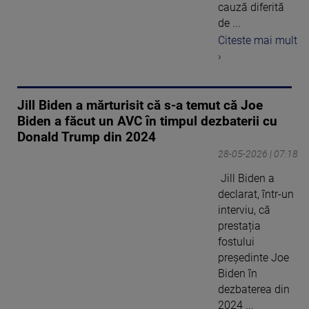
cauză diferită
de ...
Citeste mai mult
›
Jill Biden a mărturisit că s-a temut că Joe
Biden a făcut un AVC în timpul dezbaterii cu
Donald Trump din 2024
28-05-2026 | 07:18
Jill Biden a
declarat, într-un
interviu, că
prestația
fostului
președinte Joe
Biden în
dezbaterea din
2024 ...