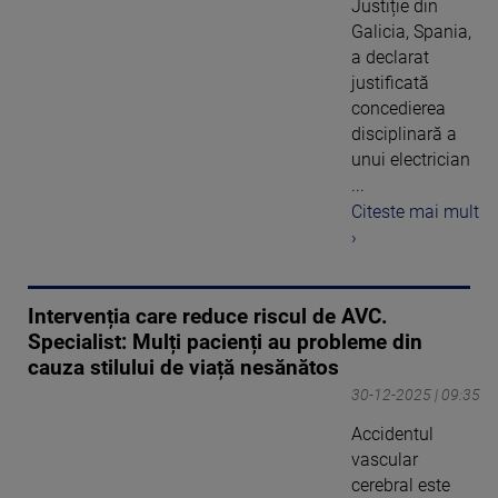
Justiție din
Galicia, Spania,
a declarat
justificată
concedierea
disciplinară a
unui electrician
...
Citeste mai mult
›
Intervenția care reduce riscul de AVC.
Specialist: Mulți pacienți au probleme din
cauza stilului de viață nesănătos
30-12-2025 | 09:35
Accidentul
vascular
cerebral este