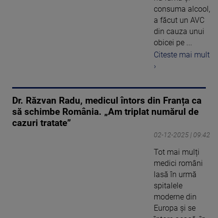
consuma alcool,
a făcut un AVC
din cauza unui
obicei pe ...
Citeste mai mult
›
Dr. Răzvan Radu, medicul întors din Franța ca
să schimbe România. „Am triplat numărul de
cazuri tratate”
02-12-2025 | 09:42
Tot mai mulți
medici români
lasă în urmă
spitalele
moderne din
Europa și se