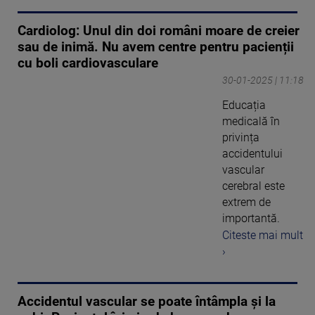
Cardiolog: Unul din doi români moare de creier
sau de inimă. Nu avem centre pentru pacienții
cu boli cardiovasculare
30-01-2025 | 11:18
Educația
medicală în
privința
accidentului
vascular
cerebral este
extrem de
importantă.
Citeste mai mult
›
Accidentul vascular se poate întâmpla și la