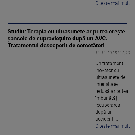
Citeste mai mult
›
Studiu: Terapia cu ultrasunete ar putea creşte
şansele de supravieţuire după un AVC.
Tratamentul descoperit de cercetători
11-11-2025 | 12:19
Un tratament
inovator cu
ultrasunete de
intensitate
redusă ar putea
îmbunătăţi
recuperarea
după un
accident ...
Citeste mai mult
›