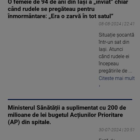
O femeie de 94 de ani din Iași a „înviat” chiar
când rudele se pregăteau pentru
înmormântare: „Era o zarvă în tot satul”
08-08-2024 | 22:41
Situație șocantă
într-un sat din
Iași. Atunci
când rudele ei
începeau
pregătirile de ...
Citeste mai mult
›
Ministerul Sănătății a suplimentat cu 200 de
milioane de lei bugetul Acțiunilor Prioritare
(AP) din spitale.
30-07-2024 | 20:51