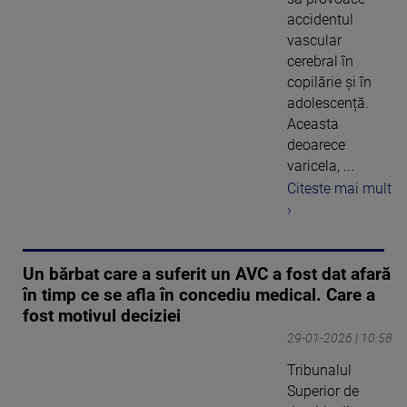
accidentul
vascular
cerebral în
copilărie și în
adolescență.
Aceasta
deoarece
varicela, ...
Citeste mai mult
›
Un bărbat care a suferit un AVC a fost dat afară
în timp ce se afla în concediu medical. Care a
fost motivul deciziei
29-01-2026 | 10:58
Tribunalul
Superior de