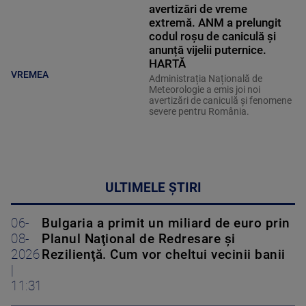
avertizări de vreme
extremă. ANM a prelungit
codul roșu de caniculă și
anunță vijelii puternice.
HARTĂ
VREMEA
Administrația Națională de
Meteorologie a emis joi noi
avertizări de caniculă și fenomene
severe pentru România.
ULTIMELE ȘTIRI
06-
Bulgaria a primit un miliard de euro prin
08-
Planul Naţional de Redresare şi
2026
Rezilienţă. Cum vor cheltui vecinii banii
|
11:31