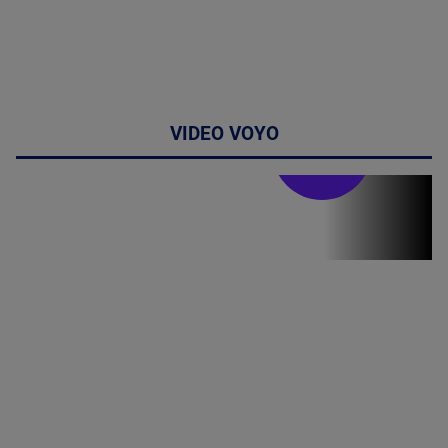
VIDEO VOYO
Stirile PRO TV
Stirile PRO
TV # 19.00 -
05 August
2026