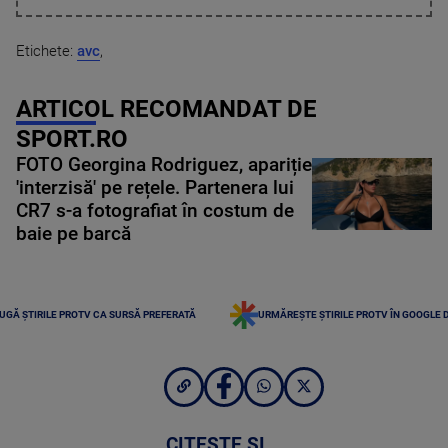
Etichete:
avc
,
ARTICOL RECOMANDAT DE
SPORT.RO
FOTO Georgina Rodriguez, apariție
'interzisă' pe rețele. Partenera lui
CR7 s-a fotografiat în costum de
baie pe barcă
UGĂ ȘTIRILE PROTV CA SURSĂ PREFERATĂ
URMĂREȘTE ȘTIRILE PROTV ÎN GOOGLE 
CITEȘTE ȘI...