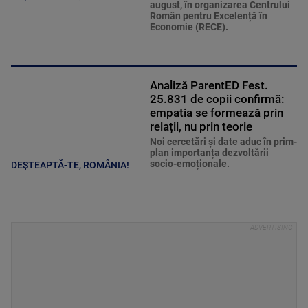
august, în organizarea Centrului
Român pentru Excelență în
Economie (RECE).
Analiză ParentED Fest.
25.831 de copii confirmă:
empatia se formează prin
relații, nu prin teorie
Noi cercetări și date aduc în prim-
plan importanța dezvoltării
socio-emoționale.
DEȘTEAPTĂ-TE, ROMÂNIA!