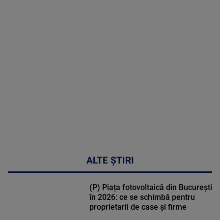
MAI
MULTE
DETALII
50:27
ALTE ȘTIRI
(P) Piața fotovoltaică din București
în 2026: ce se schimbă pentru
proprietarii de case și firme