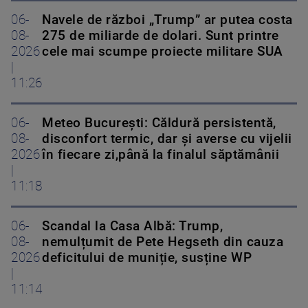
06-
Navele de război „Trump” ar putea costa
08-
275 de miliarde de dolari. Sunt printre
2026
cele mai scumpe proiecte militare SUA
|
11:26
06-
Meteo Bucureşti: Căldură persistentă,
08-
disconfort termic, dar şi averse cu vijelii
2026
în fiecare zi,până la finalul săptămânii
|
11:18
06-
Scandal la Casa Albă: Trump,
08-
nemulțumit de Pete Hegseth din cauza
2026
deficitului de muniție, susține WP
|
11:14