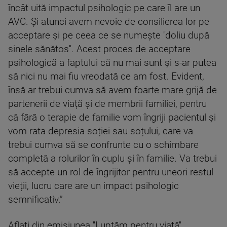
încât uită impactul psihologic pe care îl are un
AVC. Și atunci avem nevoie de consilierea lor pe
acceptare și pe ceea ce se numește ''doliu după
sinele sănătos''. Acest proces de acceptare
psihologică a faptului că nu mai sunt și s-ar putea
să nici nu mai fiu vreodată ce am fost. Evident,
însă ar trebui cumva să avem foarte mare grijă de
partenerii de viață și de membrii familiei, pentru
că fără o terapie de familie vom îngriji pacientul și
vom rata depresia soției sau soțului, care va
trebui cumva să se confrunte cu o schimbare
completă a rolurilor în cuplu și în familie. Va trebui
să accepte un rol de îngrijitor pentru uneori restul
vieții, lucru care are un impact psihologic
semnificativ.”
Aflați din emisiunea ''Luptăm pentru viață''