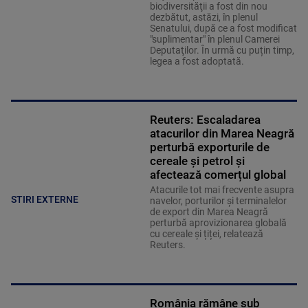
biodiversităţii a fost din nou
dezbătut, astăzi, în plenul
Senatului, după ce a fost modificat
"suplimentar" în plenul Camerei
Deputaţilor. În urmă cu puțin timp,
legea a fost adoptată.
Reuters: Escaladarea
atacurilor din Marea Neagră
perturbă exporturile de
cereale și petrol și
afectează comerțul global
Atacurile tot mai frecvente asupra
STIRI EXTERNE
navelor, porturilor și terminalelor
de export din Marea Neagră
perturbă aprovizionarea globală
cu cereale și țiței, relatează
Reuters.
România rămâne sub