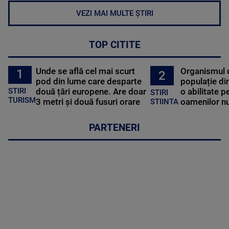
VEZI MAI MULTE ȘTIRI
TOP CITITE
Unde se află cel mai scurt
Organismul 
1
2
pod din lume care desparte
populație di
STIRI
două țări europene. Are doar
o abilitate p
STIRI
TURISM
3 metri și două fusuri orare
oamenilor nu
STIINTA
PARTENERI