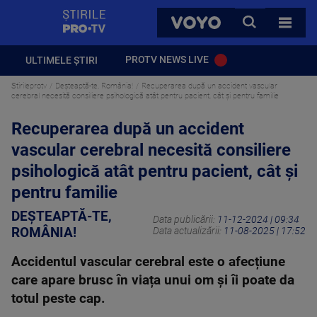
StirilePROTV
CAUTA
VOYO
TOATE 
PROTV NEWS LIVE
ULTIMELE ȘTIRI
Stirileprotv
Deșteaptă-te, România!
Recuperarea după un accident vascular
cerebral necesită consiliere psihologică atât pentru pacient, cât și pentru familie
Recuperarea după un accident
vascular cerebral necesită consiliere
psihologică atât pentru pacient, cât și
pentru familie
DEȘTEAPTĂ-TE,
Data publicării:
11-12-2024 | 09:34
ROMÂNIA!
Data actualizării:
11-08-2025 | 17:52
Accidentul vascular cerebral este o afecțiune
care apare brusc în viața unui om și îi poate da
totul peste cap.