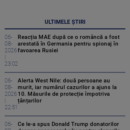
ULTIMELE ȘTIRI
06-
Reacția MAE după ce o româncă a fost
08-
arestată în Germania pentru spionaj în
2026
favoarea Rusiei
|
23:02
06-
Alerta West Nile: două persoane au
08-
murit, iar numărul cazurilor a ajuns la
2026
10. Măsurile de protecție împotriva
|
țânțarilor
22:51
06-
Ce le-a spus Donald Trump donatorilor