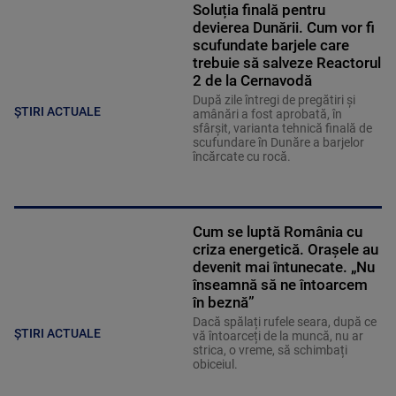
Soluția finală pentru
devierea Dunării. Cum vor fi
scufundate barjele care
trebuie să salveze Reactorul
2 de la Cernavodă
După zile întregi de pregătiri și
ȘTIRI ACTUALE
amânări a fost aprobată, în
sfârșit, varianta tehnică finală de
scufundare în Dunăre a barjelor
încărcate cu rocă.
Cum se luptă România cu
criza energetică. Orașele au
devenit mai întunecate. „Nu
înseamnă să ne întoarcem
în beznă”
Dacă spălați rufele seara, după ce
ȘTIRI ACTUALE
vă întoarceți de la muncă, nu ar
strica, o vreme, să schimbați
obiceiul.