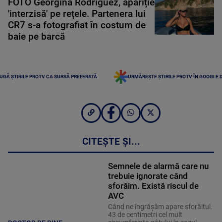
FOTO Georgina Rodriguez, apariție
'interzisă' pe rețele. Partenera lui
CR7 s-a fotografiat în costum de
baie pe barcă
UGĂ ȘTIRILE PROTV CA SURSĂ PREFERATĂ
URMĂREȘTE ȘTIRILE PROTV ÎN GOOGLE 
CITEȘTE ȘI...
Semnele de alarmă care nu
trebuie ignorate când
sforăim. Există riscul de
AVC
Când ne îngrășăm apare sforăitul.
43 de centimetri cel mult