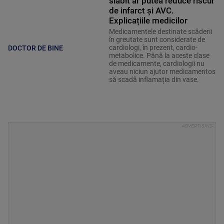
slăbit ar putea reduce riscul
de infarct și AVC.
Explicațiile medicilor
Medicamentele destinate scăderii
în greutate sunt considerate de
cardiologi, în prezent, cardio-
DOCTOR DE BINE
metabolice. Până la aceste clase
de medicamente, cardiologii nu
aveau niciun ajutor medicamentos
să scadă inflamația din vase.