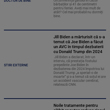
circumferința gâtului în cazul
DOCTOR DE BINE
bărbaților și 41 de centimetri
pentru femei. Aveți mai mult de
atât? Cel mai probabil nu dormiți
bine.
Jill Biden a mărturisit că s-a
temut că Joe Biden a făcut
un AVC în timpul dezbaterii
cu Donald Trump din 2024
Jill Biden a declarat, într-un
interviu, că prestația fostului
președinte Joe Biden în
STIRI EXTERNE
dezbaterea din 2024 împotriva lui
Donald Trump „a speriat-o de
moarte” și s-a temut că soțul ei are
un accident vascular cerebral,
relatează CNN.
Noile tratamente pentru