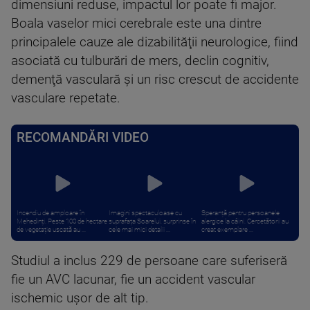
dimensiuni reduse, impactul lor poate fi major.
Boala vaselor mici cerebrale este una dintre
principalele cauze ale dizabilităţii neurologice, fiind
asociată cu tulburări de mers, declin cognitiv,
demenţă vasculară şi un risc crescut de accidente
vasculare repetate.
RECOMANDĂRI VIDEO
Incendiu de amploare în
Imagini spectaculoase cu
Speranță pentru persoanele
Mehedinți. Peste 100 de hectare
suprafața Soarelui, surprinse în
alergice la câini. Cercetătorii au
de vegetație uscată au ...
cele mai mici detalii ...
creat exemplare ...
Studiul a inclus 229 de persoane care suferiseră
fie un AVC lacunar, fie un accident vascular
ischemic uşor de alt tip.