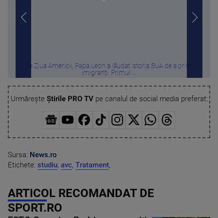
De Ziua Americii, Papa Leon a lăudat istoria SUA de a primi
Vi
imigranți. Primul ...
Urmărește
Știrile PRO TV
pe canalul de social media preferat:
Sursa:
News.ro
Etichete:
studiu
,
avc
,
Tratament
,
ARTICOL RECOMANDAT DE
SPORT.RO