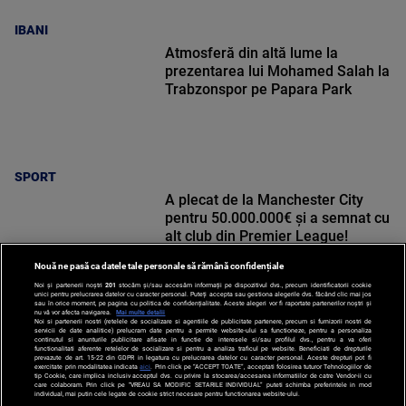
IBANI
Atmosferă din altă lume la
prezentarea lui Mohamed Salah la
Trabzonspor pe Papara Park
SPORT
A plecat de la Manchester City
pentru 50.000.000€ și a semnat cu
alt club din Premier League!
Nouă ne pasă ca datele tale personale să rămână confidențiale
Noi și partenerii noștri
201
stocăm și/sau accesăm informații pe dispozitivul dvs., precum identificatorii cookie
unici pentru prelucrarea datelor cu caracter personal. Puteți accepta sau gestiona alegerile dvs. făcând clic mai jos
sau în orice moment, pe pagina cu politica de confidențialitate. Aceste alegeri vor fi raportate partenerilor noștri și
nu vă vor afecta navigarea.
Mai multe detalii
SPORT
Noi si partenerii nostri (retelele de socializare si agentiile de publicitate partenere, precum si furnizorii nostri de
servicii de date analitice) prelucram date pentru a permite website-ului sa functioneze, pentru a personaliza
continutul si anunturile publicitare afisate in functie de interesele si/sau profilul dvs., pentru a va oferi
functionalitati aferente retelelor de socializare si pentru a analiza traficul pe website. Beneficiati de drepturile
prevazute de art. 15-22 din GDPR in legatura cu prelucrarea datelor cu caracter personal. Aceste drepturi pot fi
exercitate prin modalitatea indicata
aici
. Prin click pe “ACCEPT TOATE”, acceptati folosirea tuturor Tehnologiilor de
tip Cookie, care implica inclusiv acceptul dvs. cu privire la stocarea/accesarea informatiilor de catre Vendor-ii cu
care colaboram. Prin click pe “VREAU SA MODIFIC SETARILE INDIVIDUAL” puteti schimba preferintele in mod
individual, mai putin cele legate de cookie strict necesare pentru functionarea website-ului.