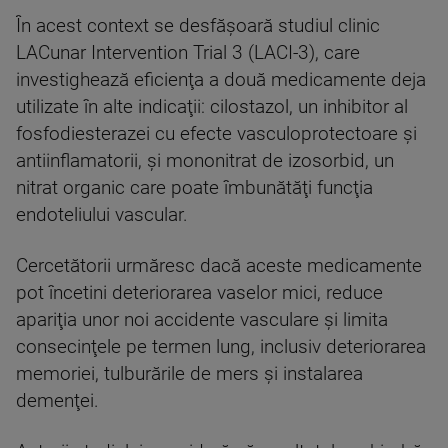
În acest context se desfăşoară studiul clinic
LACunar Intervention Trial 3 (LACI-3), care
investighează eficienţa a două medicamente deja
utilizate în alte indicaţii: cilostazol, un inhibitor al
fosfodiesterazei cu efecte vasculoprotectoare şi
antiinflamatorii, şi mononitrat de izosorbid, un
nitrat organic care poate îmbunătăţi funcţia
endoteliului vascular.
Cercetătorii urmăresc dacă aceste medicamente
pot încetini deteriorarea vaselor mici, reduce
apariţia unor noi accidente vasculare şi limita
consecinţele pe termen lung, inclusiv deteriorarea
memoriei, tulburările de mers şi instalarea
demenţei.