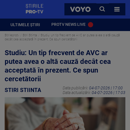
StirilePROTV
CAUTA
VOYO
TOATE 
PROTV NEWS LIVE
ULTIMELE ȘTIRI
Stirileprotv
Stiri Stiinta
Studiu: Un tip frecvent de AVC ar putea avea o altă cauză
decât cea acceptată în prezent. Ce spun cercetătorii
Studiu: Un tip frecvent de AVC ar
putea avea o altă cauză decât cea
acceptată în prezent. Ce spun
cercetătorii
Data publicării:
04-07-2026 | 17:00
STIRI STIINTA
Data actualizării:
04-07-2026 | 17:03