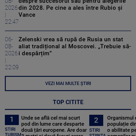
08-
despre succesorul său pentru alegerile
2026
din 2028. Pe cine a ales între Rubio și
|
Vance
22:47
06-
Zelenski vrea să rupă de Rusia un stat
08-
aliat tradițional al Moscovei. „Trebuie să-
2026
i despărțim”
|
22:09
VEZI MAI MULTE ȘTIRI
TOP CITITE
Unde se află cel mai scurt
Organismul 
1
2
pod din lume care desparte
populație di
STIRI
două țări europene. Are doar
o abilitate p
STIRI
TURISM
3 metri și două fusuri orare
oamenilor nu
STIINTA