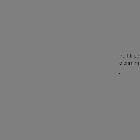
Poftiti p
o primim i