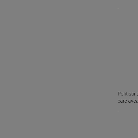
Politisti
care avea