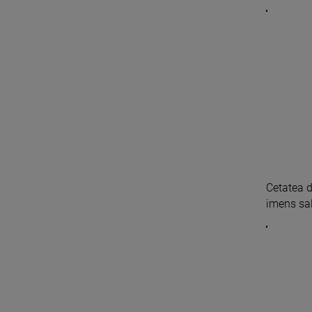
Cetatea d
imens sal