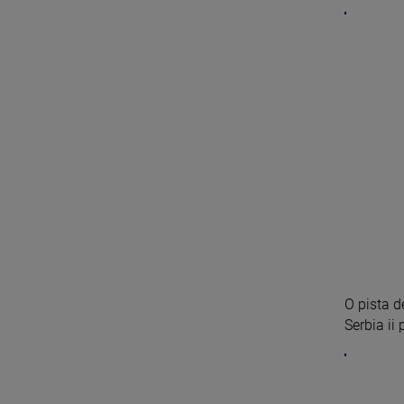
O pista d
Serbia ii 