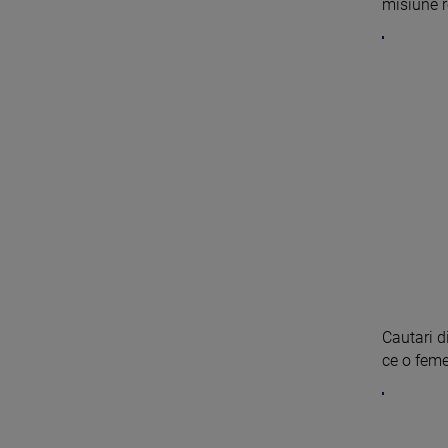
misiune re
Cautari d
ce o femei