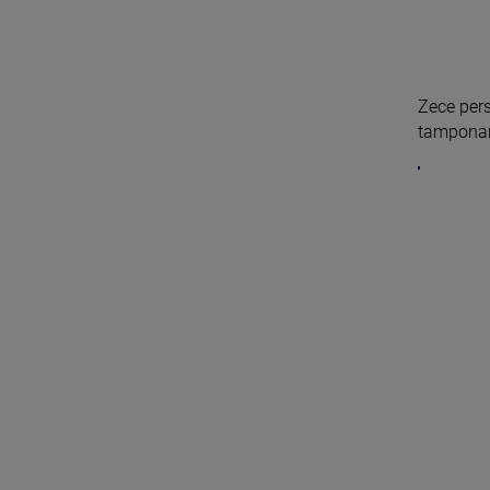
Zece pers
tamponari