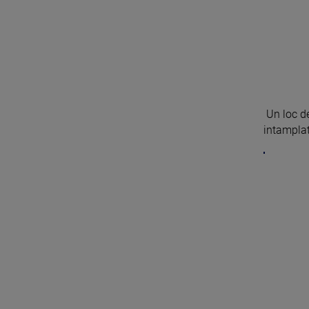
Un loc de
intamplat