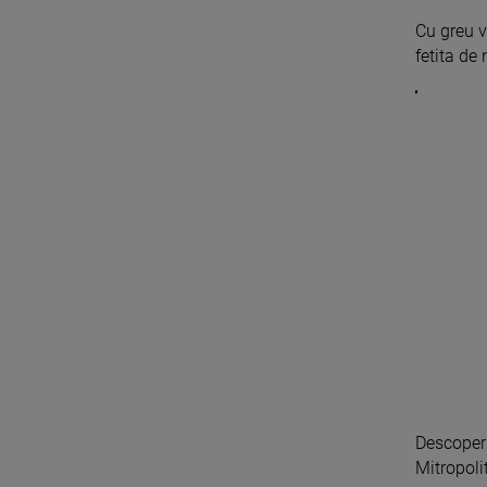
Cu greu v
fetita de 
Descoperi
Mitropoli