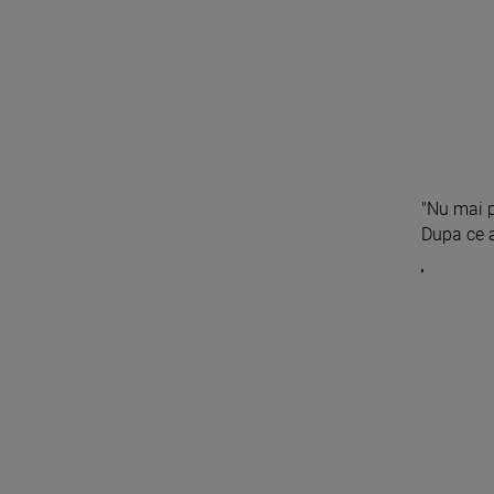
"Nu mai p
Dupa ce a 