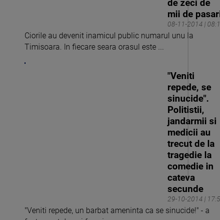
de zeci de
mii de pasar
08-11-2014 | 08:
Ciorile au devenit inamicul public numarul unu la
Timisoara. In fiecare seara orasul este ...
"Veniti
repede, se
sinucide".
Politistii,
jandarmii si
medicii au
trecut de la
tragedie la
comedie in
cateva
secunde
29-10-2014 | 17:
"Veniti repede, un barbat ameninta ca se sinucide!" - a