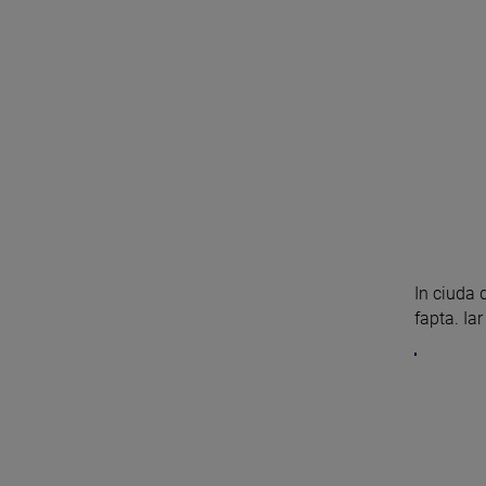
In ciuda 
fapta. Iar