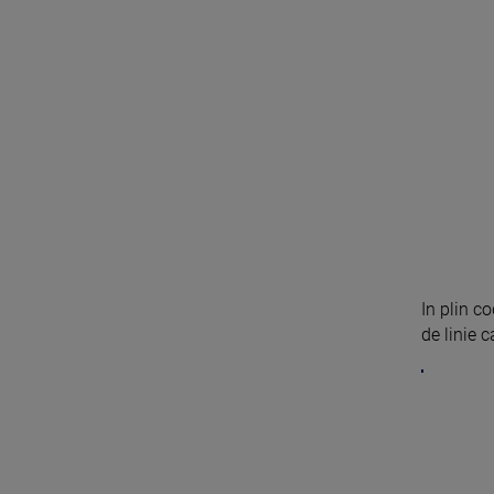
In plin c
de linie c