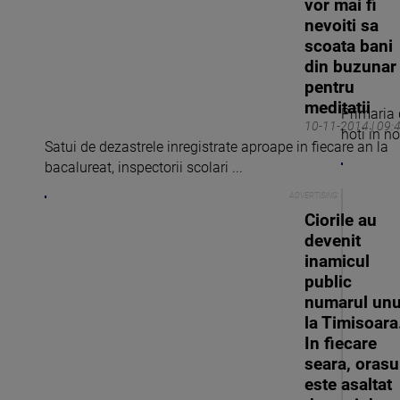
vor mai fi
nevoiti sa
scoata bani
din buzunar
pentru
meditatii
Primaria
10-11-2014 | 09:
hoti in no
Satui de dezastrele inregistrate aproape in fiecare an la
bacalureat, inspectorii scolari ...
Ciorile au
devenit
inamicul
public
numarul un
la Timisoara
In fiecare
seara, orasu
este asaltat