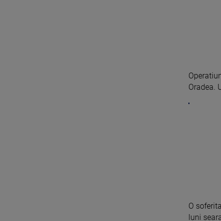
Operatiun
Oradea. U
O soferit
luni seara