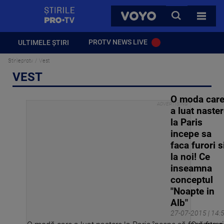
StirilePROTV
CAUTA
VOYO
TOATE 
PROTV NEWS LIVE
ULTIMELE ȘTIRI
Stirileprotv
Vest
VEST
O moda car
a luat naste
la Paris
incepe sa
faca furori s
la noi! Ce
inseamna
conceptul
"Noapte in
Alb"
27-07-2015 | 14: