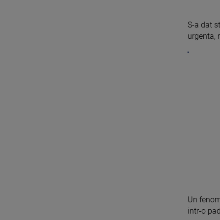
S-a dat s
urgenta, m
Un fenome
intr-o pa