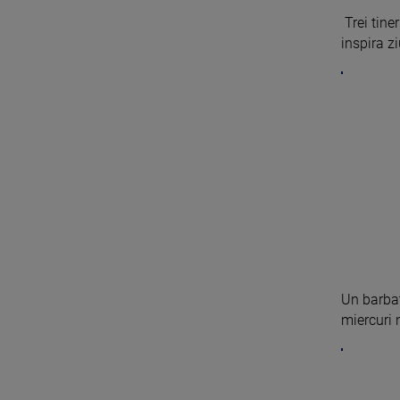
Trei tine
inspira zi
Un barbat
miercuri 