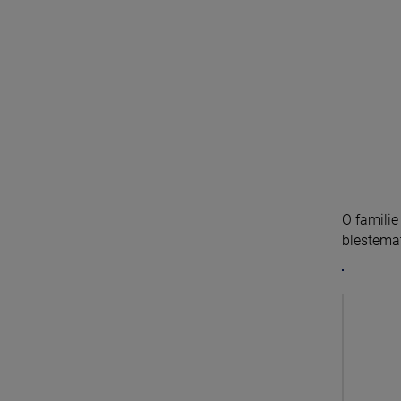
O familie
blestemat