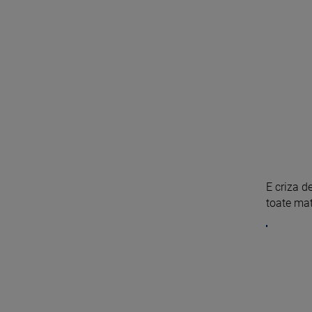
E criza d
toate mate