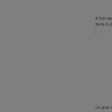
A fost se
buna si jo
Un grup de