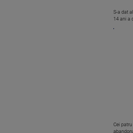
S-a dat 
14 ani a d
Cei patru 
abandonat