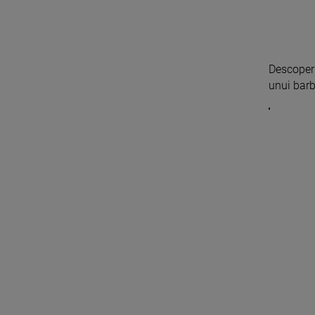
Descoperi
unui barb