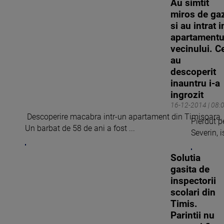
Au simtit
miros de ga
si au intrat i
apartamentu
vecinului. C
au
descoperit
inauntru i-a
ingrozit
16-12-2014 | 08:
Descoperire macabra intr-un apartament din Timisoara.
Pierdut p
Un barbat de 58 de ani a fost ...
Severin, i
Solutia
gasita de
inspectorii
scolari din
Timis.
Parintii nu