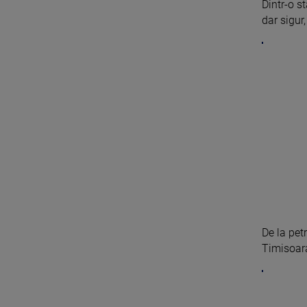
Dintr-o s
dar sigur,
De la petr
Timisoara,