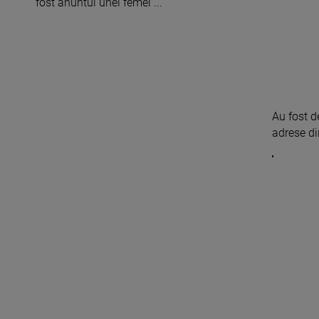
fost anuntul unei femei ...
Au fost d
adrese din