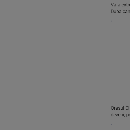
Vara extr
Dupa canic
Orasul Cl
deveni, pe